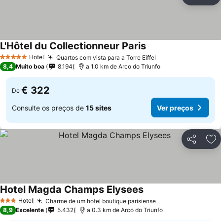
Partilhar
Ad
L'Hôtel du Collectionneur Paris
Hotel
Quartos com vista para a Torre Eiffel
5 Estrelas
8,4
Muito boa
8.194
a 1.0 km de Arco do Triunfo
€ 322
De
Consulte os preços de
15 sites
Ver preços
Partilhar
Ad
Hotel Magda Champs Elysees
Hotel
Charme de um hotel boutique parisiense
3 Estrelas
8,9
Excelente
5.432
a 0.3 km de Arco do Triunfo