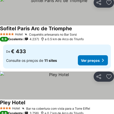
Partilhar
Ad
Sofitel Paris Arc de Triomphe
Hotel
Coquetéis artesanais no Bar Sorsi
5 Estrelas
8,9
Excelente
4.237
a 0.5 km de Arco do Triunfo
€ 433
De
Consulte os preços de
11 sites
Ver preços
Partilhar
Ad
Pley Hotel
Hotel
Bar na cobertura com vista para a Torre Eiffel
4 Estrelas
8,8
Excelente
3.756
a 0.7 km de Arco do Triunfo