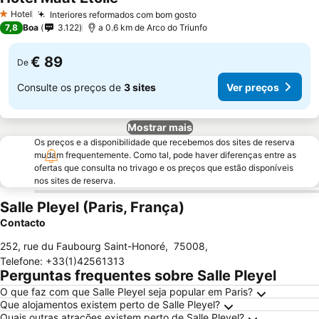
Hotel
Interiores reformados com bom gosto
1 Estrelas
7,8
Boa
3.122
a 0.6 km de Arco do Triunfo
€ 89
De
Consulte os preços de
3 sites
Ver preços
Mostrar mais
Os preços e a disponibilidade que recebemos dos sites de reserva
mudam frequentemente. Como tal, pode haver diferenças entre as
ofertas que consulta no trivago e os preços que estão disponíveis
nos sites de reserva.
Salle Pleyel (Paris, França)
Contacto
252, rue du Faubourg Saint-Honoré
,
75008
,
Telefone
:
+33(1)42561313
Perguntas frequentes sobre Salle Pleyel
O que faz com que Salle Pleyel seja popular em Paris?
Que alojamentos existem perto de Salle Pleyel?
Quais outras atrações existem perto de Salle Pleyel?