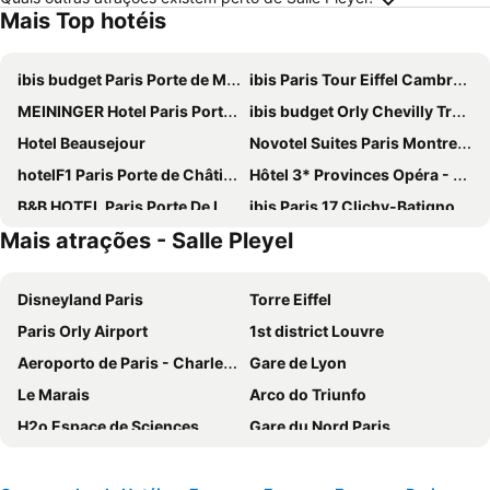
Mais Top hotéis
ibis budget Paris Porte de Montmartre
ibis Paris Tour Eiffel Cambronne 15ème
MEININGER Hotel Paris Porte De Vincennes
ibis budget Orly Chevilly Tram 7
Hotel Beausejour
Novotel Suites Paris Montreuil Vincennes
hotelF1 Paris Porte de Châtillon
Hôtel 3* Provinces Opéra - Vacances Bleues
B&B HOTEL Paris Porte De La Villette
ibis Paris 17 Clichy-Batignolles
Mais atrações - Salle Pleyel
ibis Budget Paris La Villette 19ème
Hôtel De Paris Opera
Hotel Eiffel Seine
Ibis Villepinte
Disneyland Paris
Torre Eiffel
Novotel Paris Centre Tour Eiffel
Grand Hotel de Paris
Paris Orly Airport
1st district Louvre
Novotel Paris 17
Hôtel Rachel
Aeroporto de Paris - Charles de Gaulle
Gare de Lyon
Mercure Paris 19 Philharmonie La Villette
Exe Panorama
Le Marais
Arco do Triunfo
Comfort Hotel Paris Porte d'Ivry
Au Royal Mad
H2o Espace de Sciences
Gare du Nord Paris
Novotel Paris Centre Gare Montparnasse
ibis Styles Paris Meteor Avenue d'Italie
Champs Elysées
58 tour eiffel
Novotel Paris 14 Porte d'Orléans
Paris Rooms & Dreams Hotel
Quartier Latin
8th district Élysée