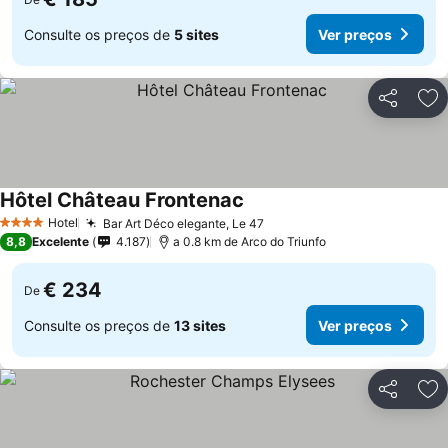
Consulte os preços de
5 sites
Ver preços
Partilhar
Ad
Hôtel Château Frontenac
Hotel
Bar Art Déco elegante, Le 47
4 Estrelas
8,8
Excelente
4.187
a 0.8 km de Arco do Triunfo
€ 234
De
Consulte os preços de
13 sites
Ver preços
Partilhar
Ad