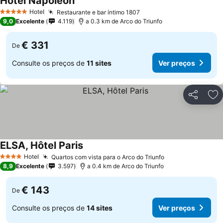
Hotel Napoleon
Hotel
Restaurante e bar íntimo 1807
5 Estrelas
9,0
Excelente
4.119
a 0.3 km de Arco do Triunfo
€ 331
De
Consulte os preços de
11 sites
Ver preços
Partilhar
Ad
ELSA, Hôtel Paris
Hotel
Quartos com vista para o Arco do Triunfo
4 Estrelas
8,9
Excelente
3.597
a 0.4 km de Arco do Triunfo
€ 143
De
Consulte os preços de
14 sites
Ver preços