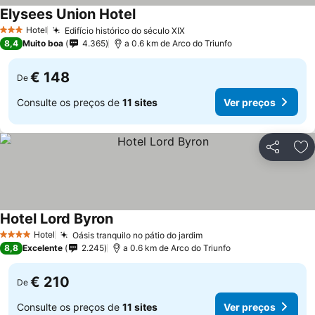
Elysees Union Hotel
Hotel
Edifício histórico do século XIX
3 Estrelas
8,4
Muito boa
4.365
a 0.6 km de Arco do Triunfo
€ 148
De
Consulte os preços de
11 sites
Ver preços
Partilhar
Ad
Hotel Lord Byron
Hotel
Oásis tranquilo no pátio do jardim
4 Estrelas
8,8
Excelente
2.245
a 0.6 km de Arco do Triunfo
€ 210
De
Consulte os preços de
11 sites
Ver preços