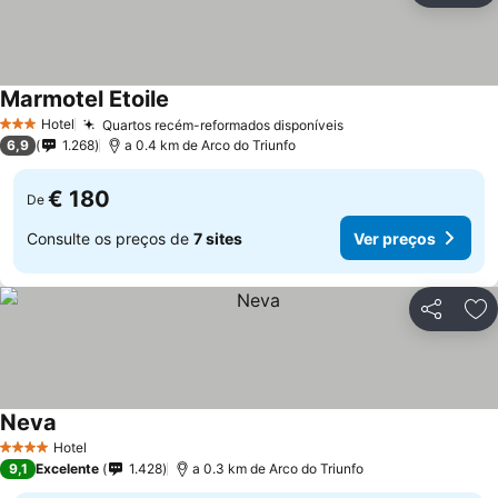
Marmotel Etoile
Hotel
Quartos recém-reformados disponíveis
3 Estrelas
6,9
1.268
a 0.4 km de Arco do Triunfo
€ 180
De
Consulte os preços de
7 sites
Ver preços
Partilhar
Ad
Neva
Hotel
4 Estrelas
9,1
Excelente
1.428
a 0.3 km de Arco do Triunfo