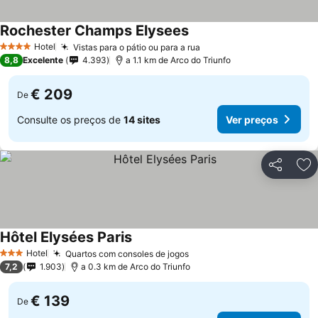
Rochester Champs Elysees
Hotel
Vistas para o pátio ou para a rua
4 Estrelas
8,8
Excelente
4.393
a 1.1 km de Arco do Triunfo
€ 209
De
Consulte os preços de
14 sites
Ver preços
Partilhar
Ad
Hôtel Elysées Paris
Hotel
Quartos com consoles de jogos
3 Estrelas
7,2
1.903
a 0.3 km de Arco do Triunfo
€ 139
De