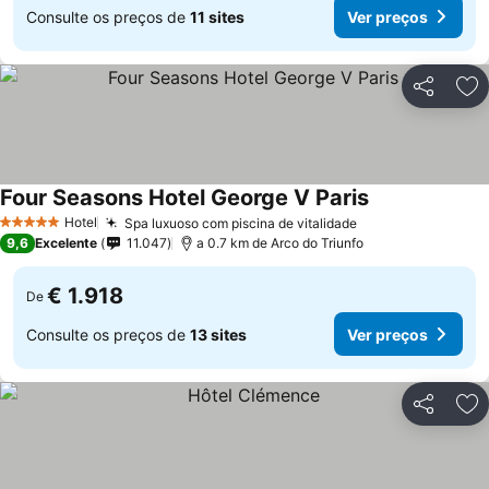
Consulte os preços de
11 sites
Ver preços
Partilhar
Ad
Four Seasons Hotel George V Paris
Hotel
Spa luxuoso com piscina de vitalidade
5 Estrelas
9,6
Excelente
11.047
a 0.7 km de Arco do Triunfo
€ 1.918
De
Consulte os preços de
13 sites
Ver preços
Partilhar
Ad