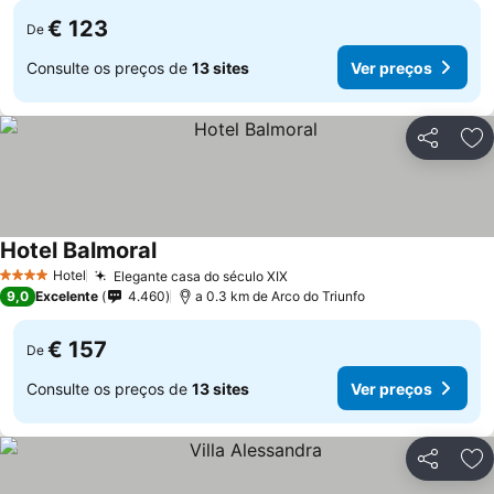
€ 123
De
Consulte os preços de
13 sites
Ver preços
Partilhar
Ad
Hotel Balmoral
Hotel
Elegante casa do século XIX
4 Estrelas
9,0
Excelente
4.460
a 0.3 km de Arco do Triunfo
€ 157
De
Consulte os preços de
13 sites
Ver preços
Partilhar
Ad