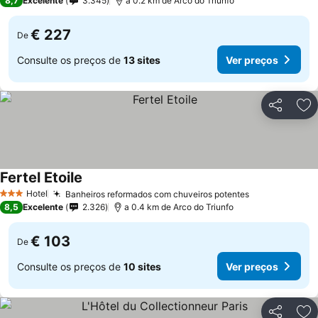
8,7
Excelente
3.345
a 0.2 km de Arco do Triunfo
€ 227
De
Consulte os preços de
13 sites
Ver preços
Partilhar
Ad
Fertel Etoile
Hotel
Banheiros reformados com chuveiros potentes
3 Estrelas
8,5
Excelente
2.326
a 0.4 km de Arco do Triunfo
€ 103
De
Consulte os preços de
10 sites
Ver preços