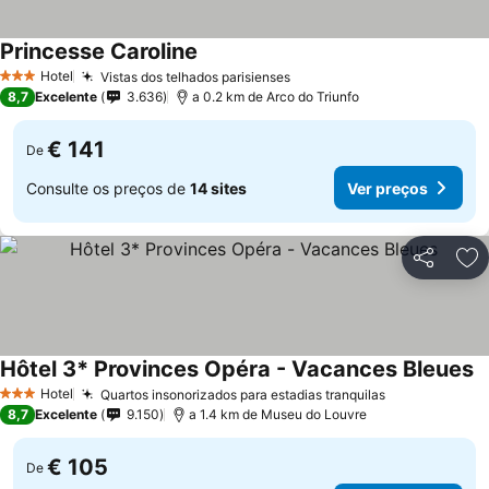
Princesse Caroline
Hotel
Vistas dos telhados parisienses
3 Estrelas
8,7
Excelente
3.636
a 0.2 km de Arco do Triunfo
€ 141
De
Consulte os preços de
14 sites
Ver preços
Partilhar
Ad
Hôtel 3* Provinces Opéra - Vacances Bleues
Hotel
Quartos insonorizados para estadias tranquilas
3 Estrelas
8,7
Excelente
9.150
a 1.4 km de Museu do Louvre
€ 105
De