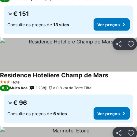
€ 151
De
Consulte os preços de
13 sites
Ver preços
Partilhar
Ad
Residence Hoteliere Champ de Mars
Hotel
3 Estrelas
8,3
Muito boa
1.238
a 0.8 km de Torre Eiffel
€ 96
De
Consulte os preços de
6 sites
Ver preços
Partilhar
Ad