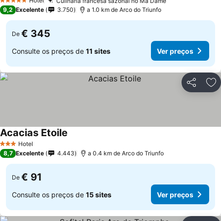
Hotel
Culinária francesa sazonal no Ma Dame
5 Estrelas
9,2
Excelente
3.750
a 1.0 km de Arco do Triunfo
€ 345
De
Consulte os preços de
11 sites
Ver preços
Partilhar
Ad
Acacias Etoile
Hotel
3 Estrelas
8,7
Excelente
4.443
a 0.4 km de Arco do Triunfo
€ 91
De
Consulte os preços de
15 sites
Ver preços