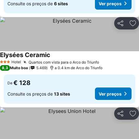
Consulte os preços de
6 sites
Ver preços
Partilhar
Ad
Elysées Ceramic
Hotel
Quartos com vista para o Arco do Triunfo
3 Estrelas
8,3
Muito boa
5.469
a 0.4 km de Arco do Triunfo
€ 128
De
Consulte os preços de
13 sites
Ver preços
Partilhar
Ad