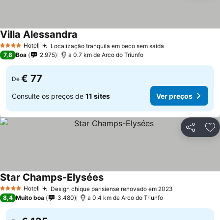
Villa Alessandra
Hotel
Localização tranquila em beco sem saída
4 Estrelas
7,8
Boa
2.975
a 0.7 km de Arco do Triunfo
€ 77
De
Consulte os preços de
11 sites
Ver preços
Partilhar
Ad
Star Champs-Elysées
Hotel
Design chique parisiense renovado em 2023
4 Estrelas
8,4
Muito boa
3.480
a 0.4 km de Arco do Triunfo