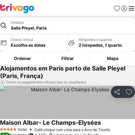
Favoritos
Iniciar
Me
Destino
Salle Pleyel, Paris
Check-in/out
Hóspedes e quartos
Escolha as datas
2 hóspedes, 1 quarto.
Ordenar
Filtrar
Mapa
Alojamentos em Paris perto de Salle Pleyel
(Paris, França)
Como os pagamentos influenciam os resultados
Partilhar
Ad
Maison Albar- Le Champs-Elysées
Hotel
Café chique com vista para o Arco do Triunfo
5 Estrelas