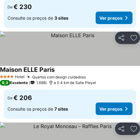
€ 230
De
Consulte os preços de
3 sites
Ver preços
Partilhar
Ad
Maison ELLE Paris
Hotel
Quartos com design cuidadoso
4 Estrelas
9,3
Excelente
1.698
a 0.4 km de Salle Pleyel
€ 206
De
Consulte os preços de
7 sites
Ver preços
Partilhar
Ad