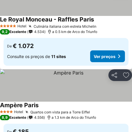
Le Royal Monceau - Raffles Paris
Hotel
Culinária italiana com estrela Michelin
5 Estrelas
9,2
Excelente
4.534
a 0.5 km de Arco do Triunfo
€ 1.072
De
Consulte os preços de
11 sites
Ver preços
Partilhar
Ad
Ampère Paris
Hotel
Quartos com vista para a Torre Eiffel
4 Estrelas
8,9
Excelente
4.556
a 1.3 km de Arco do Triunfo
€ 185
De