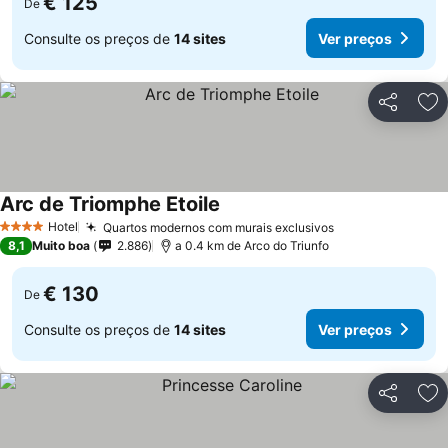
€ 125
De
Consulte os preços de
14 sites
Ver preços
Partilhar
Ad
Arc de Triomphe Etoile
Hotel
Quartos modernos com murais exclusivos
4 Estrelas
8,1
Muito boa
2.886
a 0.4 km de Arco do Triunfo
€ 130
De
Consulte os preços de
14 sites
Ver preços
Partilhar
Ad