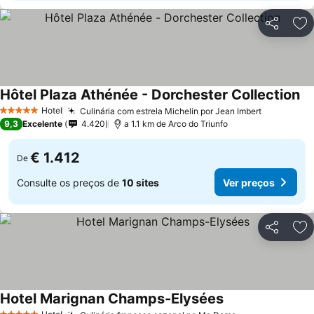
Partilhar
Ad
Hôtel Plaza Athénée - Dorchester Collection
Hotel
Culinária com estrela Michelin por Jean Imbert
5 Estrelas
9,3
Excelente
4.420
a 1.1 km de Arco do Triunfo
€ 1.412
De
Consulte os preços de
10 sites
Ver preços
Partilhar
Ad
Hotel Marignan Champs-Elysées