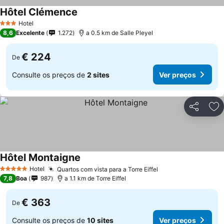
Hôtel Clémence
Hotel
3 Estrelas
8,6
Excelente
1.272
a 0.5 km de Salle Pleyel
€ 224
De
Consulte os preços de
2 sites
Ver preços
Partilhar
Ad
Hôtel Montaigne
Hotel
Quartos com vista para a Torre Eiffel
5 Estrelas
7,8
Boa
987
a 1.1 km de Torre Eiffel
€ 363
De
Consulte os preços de
10 sites
Ver preços