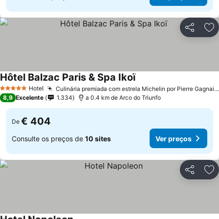
Partilhar
Ad
Hôtel Balzac Paris & Spa Ikoï
Hotel
Culinária premiada com estrela Michelin por Pierre Gagnaire
5 Estrelas
8,9
Excelente
1.334
a 0.4 km de Arco do Triunfo
€ 404
De
Consulte os preços de
10 sites
Ver preços
Partilhar
Ad