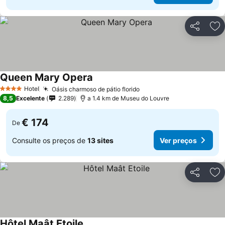
Partilhar
Ad
Queen Mary Opera
Hotel
Oásis charmoso de pátio florido
4 Estrelas
8,5
Excelente
2.289
a 1.4 km de Museu do Louvre
€ 174
De
Consulte os preços de
13 sites
Ver preços
Partilhar
Ad
Hôtel Maât Etoile