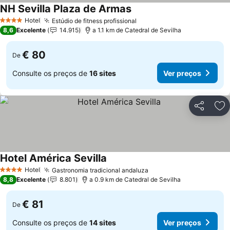
NH Sevilla Plaza de Armas
Ver preços
Hotel
Estúdio de fitness profissional
Ver preços
4 Estrelas
8,6
Excelente
14.915
a 1.1 km de Catedral de Sevilha
€ 80
De
Consulte os preços de
16 sites
Ver preços
Partilhar
Ad
Hotel América Sevilla
Ver preços
Hotel
Gastronomia tradicional andaluza
Ver preços
4 Estrelas
8,8
Excelente
8.801
a 0.9 km de Catedral de Sevilha
€ 81
De
Consulte os preços de
14 sites
Ver preços