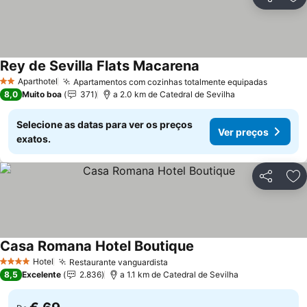
Partilhar
Ad
Rey de Sevilla Flats Macarena
Ver preços
Aparthotel
Apartamentos com cozinhas totalmente equipadas
Ver pre
2 Estrelas
8,0
Muito boa
371
a 2.0 km de Catedral de Sevilha
Selecione as datas para ver os preços
Ver preços
exatos.
Partilhar
Ad
Casa Romana Hotel Boutique
Ver preços
Hotel
Restaurante vanguardista
Ver preços
4 Estrelas
8,5
Excelente
2.836
a 1.1 km de Catedral de Sevilha