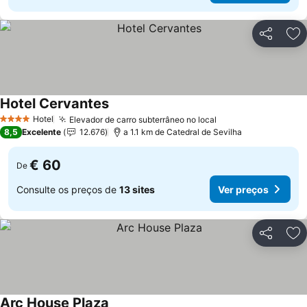
Partilhar
Ad
Hotel Cervantes
Ver preços
Hotel
Elevador de carro subterrâneo no local
Ver preços
4 Estrelas
8,5
Excelente
12.676
a 1.1 km de Catedral de Sevilha
€ 60
De
Consulte os preços de
13 sites
Ver preços
Partilhar
Ad
Arc House Plaza