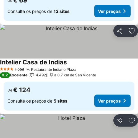
€ 69
De
Consulte os preços de
13 sites
Ver preços
Partilhar
Ad
Intelier Casa de Indias
Ver preços
Hotel
Restaurante Indiano Plaza
Ver preços
4 Estrelas
9,2
Excelente
4.492
a 0.7 km de San Vicente
€ 124
De
Consulte os preços de
5 sites
Ver preços
Partilhar
Ad