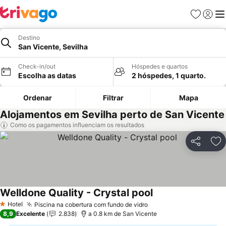
Favoritos
Iniciar
Me
Destino
San Vicente, Sevilha
Check-in/out
Hóspedes e quartos
Escolha as datas
2 hóspedes, 1 quarto.
Ordenar
Filtrar
Mapa
Alojamentos em Sevilha perto de San Vicente
Como os pagamentos influenciam os resultados
Partilhar
Ad
Welldone Quality - Crystal pool
Ver preços
Hotel
Piscina na cobertura com fundo de vidro
Ver preços
1 Estrelas
8,9
Excelente
2.838
a 0.8 km de San Vicente