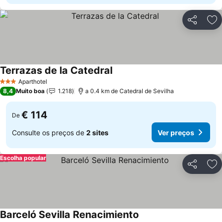
Partilhar
Ad
Terrazas de la Catedral
Ver preços
Aparthotel
3 Estrelas
8,4
Muito boa
1.218
a 0.4 km de Catedral de Sevilha
€ 114
De
Consulte os preços de
2 sites
Ver preços
Escolha popular
Partilhar
Ad
Barceló Sevilla Renacimiento
Ver preços