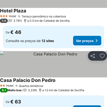
Hotel Plaza
Ver preços
Hotel
Terraço panorâmico na cobertura
Ver preços
3 Estrelas
7,4
3.781
a 0.5 km de Catedral de Sevilha
€ 46
De
Consulte os preços de
12 sites
Ver preços
Partilhar
Ad
Casa Palacio Don Pedro
Ver preços
Hotel
Quartos temáticos
Ver preços
2 Estrelas
8,1
Muito boa
3.238
a 1.0 km de Catedral de Sevilha
€ 63
De