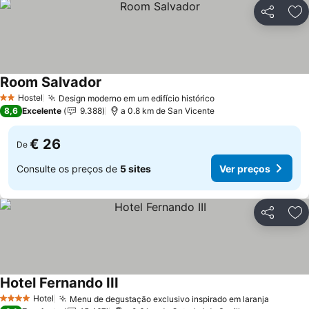
Partilhar
Ad
Room Salvador
Ver preços
Hostel
Design moderno em um edifício histórico
Ver preços
2 Estrelas
8,6
Excelente
9.388
a 0.8 km de San Vicente
€ 26
De
Consulte os preços de
5 sites
Ver preços
Partilhar
Ad
Hotel Fernando III
Ver preços
Hotel
Menu de degustação exclusivo inspirado em laranja
Ver pre
4 Estrelas