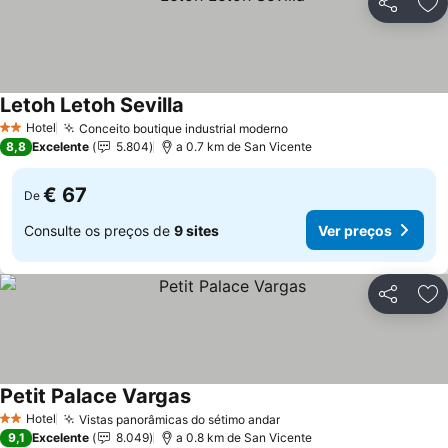
Partilhar
Ad
Letoh Letoh Sevilla
Ver preços
Hotel
Conceito boutique industrial moderno
Ver preços
2 Estrelas
8,8
Excelente
5.804
a 0.7 km de San Vicente
€ 67
De
Consulte os preços de
9 sites
Ver preços
Partilhar
Ad
Petit Palace Vargas
Ver preços
Hotel
Vistas panorâmicas do sétimo andar
Ver preços
2 Estrelas
9,1
Excelente
8.049
a 0.8 km de San Vicente