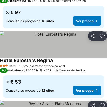
9,1
Excelente
15.467
a 0.6 km de Catedral de Sevilha
€ 97
De
Consulte os preços de
13 sites
Ver preços
Partilhar
Ad
Hotel Eurostars Regina
Ver preços
Hotel
Estacionamento privado no local
Ver preços
3 Estrelas
8,1
Muito boa
10.731
a 1.6 km de Catedral de Sevilha
€ 53
De
Consulte os preços de
12 sites
Ver preços