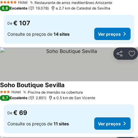
Hotel
Restaurante de arroz mediterrâneo Arrozante
Ver preços
5 Estrelas
8,8
Excelente
19.078
a 2.7 km de Catedral de Sevilha
€ 107
De
Consulte os preços de
14 sites
Ver preços
Partilhar
Ad
Soho Boutique Sevilla
Ver preços
Hotel
Piscina de imersão na cobertura
Ver preços
3 Estrelas
8,7
Excelente
2.851
a 0.5 km de San Vicente
€ 69
De
Consulte os preços de
11 sites
Ver preços