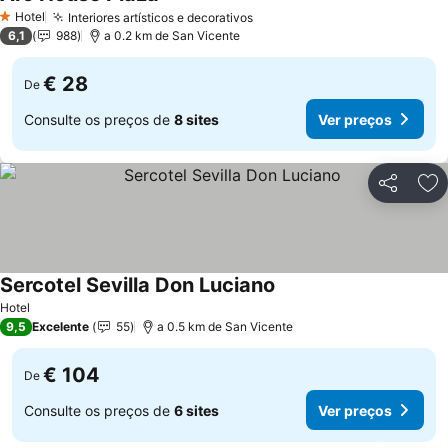
Ver preços
Hotel
Interiores artísticos e decorativos
Ver preços
1 Estrelas
6,1
988
a 0.2 km de San Vicente
€ 28
De
Consulte os preços de
8 sites
Ver preços
Partilhar
Ad
Sercotel Sevilla Don Luciano
Ver preços
Hotel
9,5
Excelente
55
a 0.5 km de San Vicente
€ 104
De
Consulte os preços de
6 sites
Ver preços