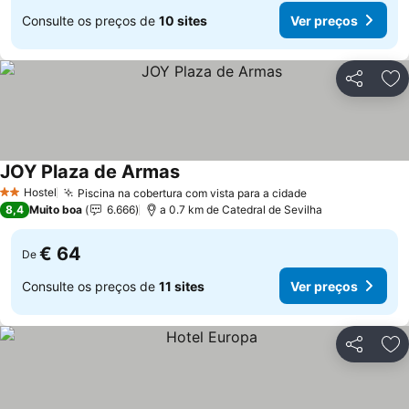
Consulte os preços de
10 sites
Ver preços
Partilhar
Ad
JOY Plaza de Armas
Ver preços
Hostel
Piscina na cobertura com vista para a cidade
Ver preços
2 Estrelas
8,4
Muito boa
6.666
a 0.7 km de Catedral de Sevilha
€ 64
De
Consulte os preços de
11 sites
Ver preços
Partilhar
Ad