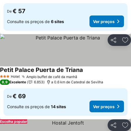
€ 57
De
Consulte os preços de
6 sites
Ver preços
Partilhar
Ad
Petit Palace Puerta de Triana
Ver preços
Hotel
Amplo buffet de café da manhã
Ver preços
3 Estrelas
8,9
Excelente
6.853
a 0.6 km de Catedral de Sevilha
€ 69
De
Consulte os preços de
14 sites
Ver preços
Escolha popular
Partilhar
Ad