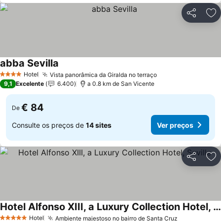
Partilhar
Ad
abba Sevilla
Ver preços
Hotel
Vista panorâmica da Giralda no terraço
Ver preços
4 Estrelas
9,1
Excelente
6.400
a 0.8 km de San Vicente
€ 84
De
Consulte os preços de
14 sites
Ver preços
Partilhar
Ad
Hotel Alfonso XIII, a Luxury Collection Hotel, Seville
Ver preços
Hotel
Ambiente majestoso no bairro de Santa Cruz
Ver preços