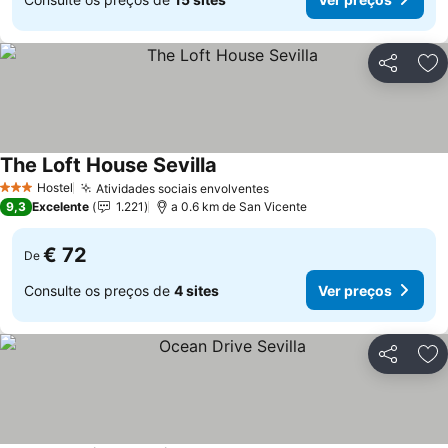
Partilhar
Ad
The Loft House Sevilla
Ver preços
Hostel
Atividades sociais envolventes
Ver preços
3 Estrelas
9,3
Excelente
1.221
a 0.6 km de San Vicente
€ 72
De
Consulte os preços de
4 sites
Ver preços
Partilhar
Ad