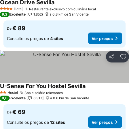
Ocean Drive Sevilla
Ver preços
Hotel
Restaurante exclusivo com culinária local
Ver preços
4 Estrelas
9,2
Excelente
1.852
a 0.8 km de San Vicente
€ 89
De
Consulte os preços de
4 sites
Ver preços
Partilhar
Ad
U-Sense For You Hostel Sevilla
Ver preços
Hostel
Spa e solário relaxantes
Ver preços
2 Estrelas
8,6
Excelente
6.317
a 0.6 km de San Vicente
€ 69
De
Consulte os preços de
12 sites
Ver preços