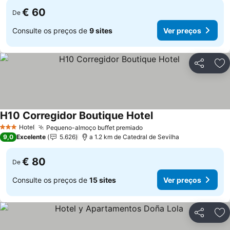
€ 60
De
Consulte os preços de
9 sites
Ver preços
Partilhar
Ad
H10 Corregidor Boutique Hotel
Ver preços
Hotel
Pequeno-almoço buffet premiado
Ver preços
3 Estrelas
9,0
Excelente
5.626
a 1.2 km de Catedral de Sevilha
€ 80
De
Consulte os preços de
15 sites
Ver preços
Partilhar
Ad