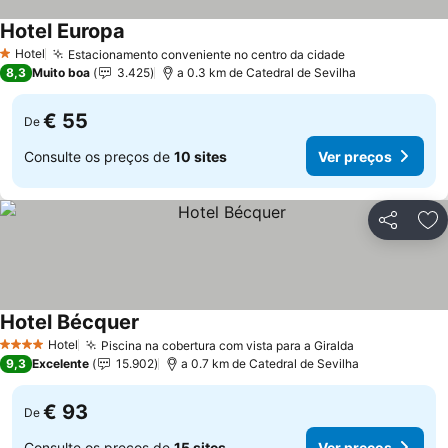
Hotel Europa
Ver preços
Hotel
Estacionamento conveniente no centro da cidade
Ver preços
1 Estrelas
8,3
Muito boa
3.425
a 0.3 km de Catedral de Sevilha
€ 55
De
Consulte os preços de
10 sites
Ver preços
Partilhar
Ad
Hotel Bécquer
Ver preços
Hotel
Piscina na cobertura com vista para a Giralda
Ver preços
4 Estrelas
9,3
Excelente
15.902
a 0.7 km de Catedral de Sevilha
€ 93
De
Consulte os preços de
15 sites
Ver preços