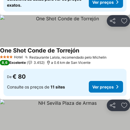
Ver preços
exatos.
Partilhar
Ad
One Shot Conde de Torrejón
Ver preços
Hotel
Restaurante Lalola, recomendado pelo Michelin
Ver preços
4 Estrelas
8,6
Excelente
3.452
a 0.6 km de San Vicente
€ 80
De
Consulte os preços de
11 sites
Ver preços
Partilhar
Ad