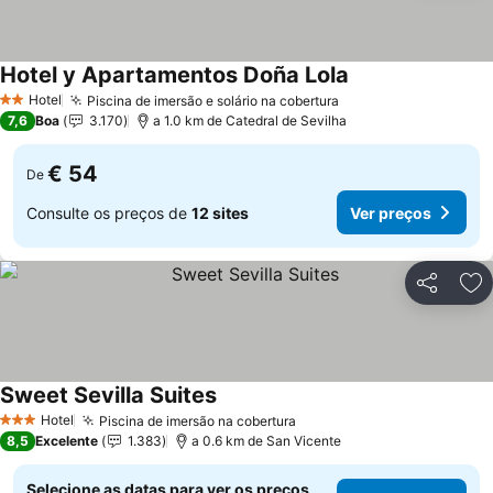
Hotel y Apartamentos Doña Lola
Ver preços
Hotel
Piscina de imersão e solário na cobertura
Ver preços
2 Estrelas
7,6
Boa
3.170
a 1.0 km de Catedral de Sevilha
€ 54
De
Consulte os preços de
12 sites
Ver preços
Partilhar
Ad
Sweet Sevilla Suites
Ver preços
Hotel
Piscina de imersão na cobertura
Ver preços
3 Estrelas
8,5
Excelente
1.383
a 0.6 km de San Vicente
Selecione as datas para ver os preços