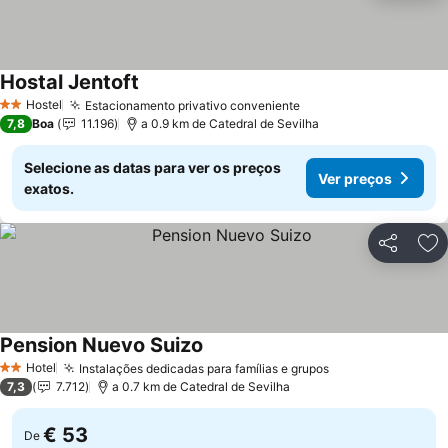
Hostal Jentoft
Ver preços
Hostel
Estacionamento privativo conveniente
Ver preços
2 Estrelas
7,8
Boa
11.196
a 0.9 km de Catedral de Sevilha
Selecione as datas para ver os preços
Ver preços
exatos.
Partilhar
Ad
Pension Nuevo Suizo
Ver preços
Hotel
Instalações dedicadas para famílias e grupos
Ver preços
2 Estrelas
7,3
7.712
a 0.7 km de Catedral de Sevilha
€ 53
De