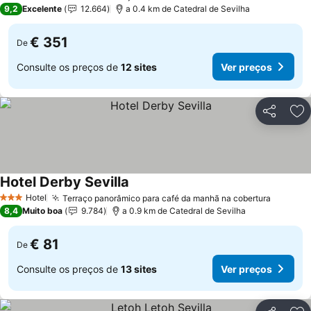
5 Estrelas
9,2
Excelente
12.664
a 0.4 km de Catedral de Sevilha
€ 351
De
Consulte os preços de
12 sites
Ver preços
Partilhar
Ad
Hotel Derby Sevilla
Ver preços
Hotel
Terraço panorâmico para café da manhã na cobertura
Ver pre
3 Estrelas
8,4
Muito boa
9.784
a 0.9 km de Catedral de Sevilha
€ 81
De
Consulte os preços de
13 sites
Ver preços