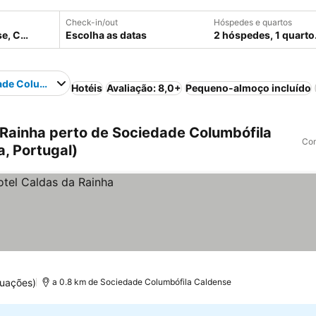
Check-in/out
Hóspedes e quartos
Escolha as datas
2 hóspedes, 1 quarto
ade Columbófila Caldense
Hotéis
Avaliação: 8,0+
Pequeno-almoço incluído
Rainha perto de Sociedade Columbófila
Com
, Portugal)
tuações)
a 0.8 km de Sociedade Columbófila Caldense