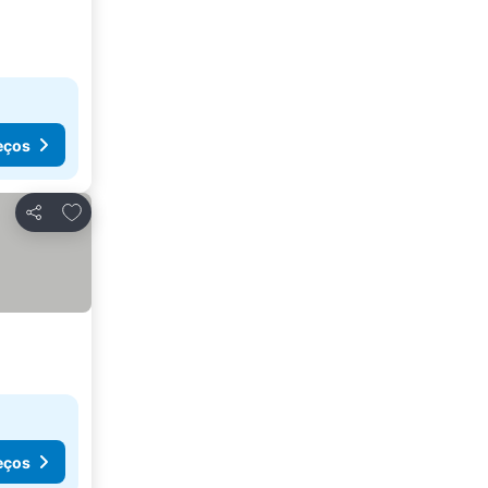
eços
Adicionar aos favoritos
Partilhar
eços