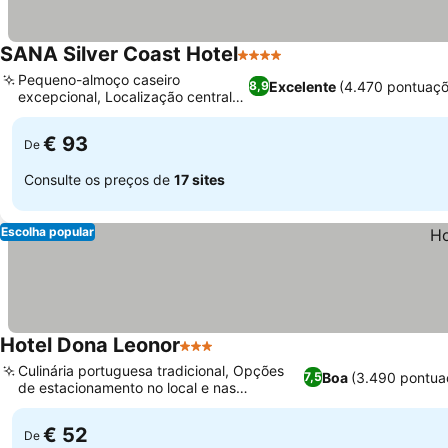
SANA Silver Coast Hotel
4 Estrelas
Pequeno-almoço caseiro
Excelente
(4.470 pontuaçõ
8,9
excepcional, Localização central
privilegiada
€ 93
De
Consulte os preços de
17 sites
Escolha popular
Hotel Dona Leonor
3 Estrelas
Culinária portuguesa tradicional, Opções
Boa
(3.490 pontua
7,5
de estacionamento no local e nas
proximidades
€ 52
De