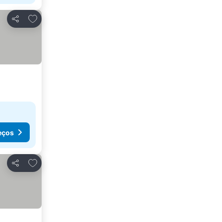
Adicionar aos favoritos
Partilhar
eços
Adicionar aos favoritos
Partilhar