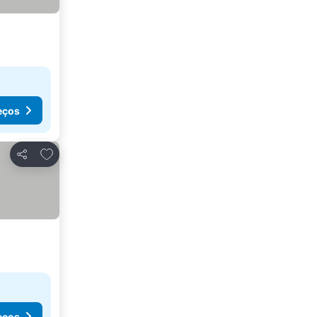
eços
Adicionar aos favoritos
Partilhar
eços