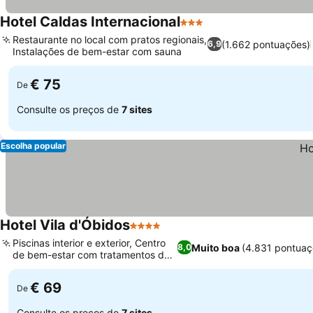
Hotel Caldas Internacional
3 Estrelas
Restaurante no local com pratos regionais,
(1.662 pontuações)
6,9
Instalações de bem-estar com sauna
€ 75
De
Consulte os preços de
7 sites
Escolha popular
Hotel Vila d'Óbidos
4 Estrelas
Piscinas interior e exterior, Centro
Muito boa
(4.831 pontuaç
8,0
de bem-estar com tratamentos de
spa
€ 69
De
Consulte os preços de
7 sites