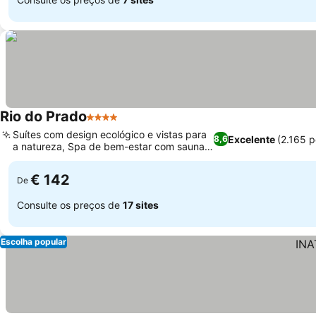
Rio do Prado
4 Estrelas
Suítes com design ecológico e vistas para
Excelente
(2.165 
8,6
a natureza, Spa de bem-estar com sauna e
hammam
€ 142
De
Consulte os preços de
17 sites
Escolha popular