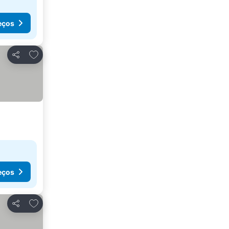
eços
Adicionar aos favoritos
Partilhar
eços
Adicionar aos favoritos
Partilhar