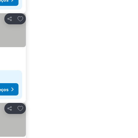
Adicionar aos favoritos
Partilhar
eços
Adicionar aos favoritos
Partilhar