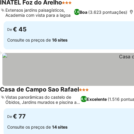
INATEL Foz do Arelho
3 Estrelas
Extensos jardins paisagísticos,
Boa
(3.623 pontuações)
7,6
Academia com vista para a lagoa
€ 45
De
Consulte os preços de
16 sites
Casa de Campo Sao Rafael
3 Estrelas
Vistas panorâmicas do castelo de
Excelente
(1.516 pontu
8,9
Óbidos, Jardins murados e piscina ao
ar livre
€ 77
De
Consulte os preços de
14 sites