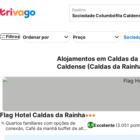
Destino
Filtros
Ordenar por
Preço
Socied
Alojamentos em Caldas da 
Caldense (Caldas da Rainha
Flag Hotel Caldas da Rainha
3 Estrelas
Quartos familiares com opções de
Excelente
(3.051 pon
8,6
conexão, Café da manhã buffet de alta
qualidade