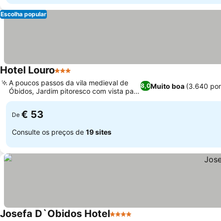
Escolha popular
Hotel Louro
3 Estrelas
A poucos passos da vila medieval de
Muito boa
(3.640 po
8,0
Óbidos, Jardim pitoresco com vista para
o castelo
€ 53
De
Consulte os preços de
19 sites
Josefa D`Obidos Hotel
4 Estrelas