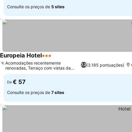
Consulte os preços de
5 sites
Europeia Hotel
3 Estrelas
Acomodações recentemente
(3.185 pontuações)
7,2
renovadas, Terraço com vistas da
cidade
€ 57
De
Consulte os preços de
7 sites