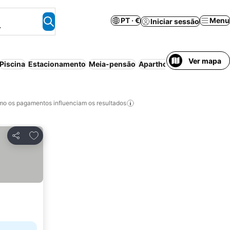
PT · €
Menu
Iniciar sessão
.
Ver mapa
Piscina
Estacionamento
Meia-pensão
Aparthotel
Cancelamento 
o os pagamentos influenciam os resultados
Adicionar aos favoritos
Partilhar