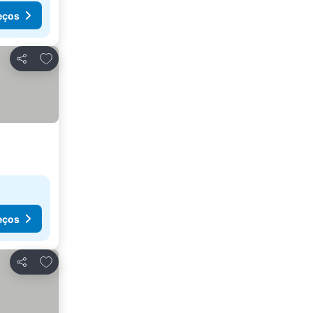
eços
Adicionar aos favoritos
Partilhar
eços
Adicionar aos favoritos
Partilhar