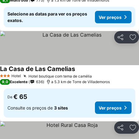
8,1
Muito boa
775
a 1.3 km de Torre de Villademoros
Selecione as datas para ver os preços
Ver preços
exatos.
Partilhar
Ad
La Casa de Las Camelias
Hotel
Hotel boutique com tema de camélia
3 Estrelas
9,0
Excelente
636
a 5.3 km de Torre de Villademoros
€ 65
De
Consulte os preços de
3 sites
Ver preços
Partilhar
Ad