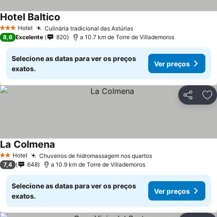
Hotel Baltico
Hotel
Culinária tradicional das Astúrias
3 Estrelas
8,6
Excelente
820
a 10.7 km de Torre de Villademoros
Selecione as datas para ver os preços
Ver preços
exatos.
Partilhar
Ad
La Colmena
Hotel
Chuveiros de hidromassagem nos quartos
2 Estrelas
7,4
648
a 10.9 km de Torre de Villademoros
Selecione as datas para ver os preços
Ver preços
exatos.