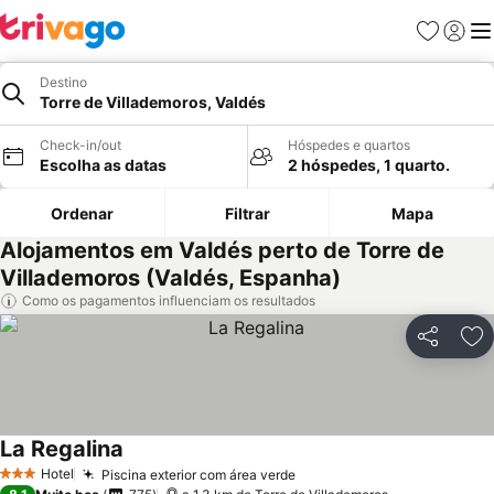
Favoritos
Iniciar
Me
Destino
Torre de Villademoros, Valdés
Check-in/out
Hóspedes e quartos
Escolha as datas
2 hóspedes, 1 quarto.
Ordenar
Filtrar
Mapa
Alojamentos em Valdés perto de Torre de
Villademoros (Valdés, Espanha)
Como os pagamentos influenciam os resultados
Partilhar
Ad
La Regalina
Hotel
Piscina exterior com área verde
3 Estrelas