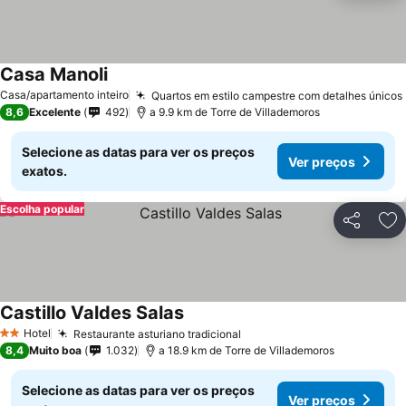
Casa Manoli
Casa/apartamento inteiro
Quartos em estilo campestre com detalhes únicos
8,6
Excelente
492
a 9.9 km de Torre de Villademoros
Selecione as datas para ver os preços
Ver preços
exatos.
Escolha popular
Partilhar
Ad
Castillo Valdes Salas
Hotel
Restaurante asturiano tradicional
2 Estrelas
8,4
Muito boa
1.032
a 18.9 km de Torre de Villademoros
Selecione as datas para ver os preços
Ver preços