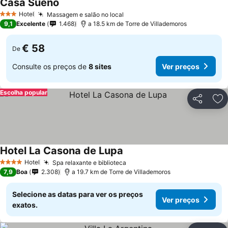
Casa Sueño
Hotel
Massagem e salão no local
3 Estrelas
9,1
Excelente
1.468
a 18.5 km de Torre de Villademoros
€ 58
De
Consulte os preços de
8 sites
Ver preços
Escolha popular
Partilhar
Ad
Hotel La Casona de Lupa
Hotel
Spa relaxante e biblioteca
4 Estrelas
7,9
Boa
2.308
a 19.7 km de Torre de Villademoros
Selecione as datas para ver os preços
Ver preços
exatos.