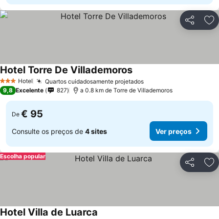
Partilhar
Ad
Hotel Torre De Villademoros
Hotel
Quartos cuidadosamente projetados
3 Estrelas
9,8
Excelente
827
a 0.8 km de Torre de Villademoros
€ 95
De
Consulte os preços de
4 sites
Ver preços
Escolha popular
Partilhar
Ad
Hotel Villa de Luarca