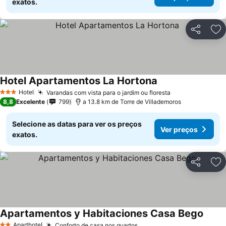
exatos.
Partilhar
Ad
Hotel Apartamentos La Hortona
Hotel
Varandas com vista para o jardim ou floresta
3 Estrelas
8,8
Excelente
799
a 13.8 km de Torre de Villademoros
Selecione as datas para ver os preços
Ver preços
exatos.
Partilhar
Ad
Apartamentos y Habitaciones Casa Bego
Aparthotel
Conforto de casa nos quartos