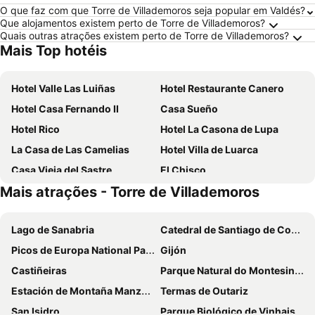
O que faz com que Torre de Villademoros seja popular em Valdés?
Que alojamentos existem perto de Torre de Villademoros?
Quais outras atrações existem perto de Torre de Villademoros?
Mais Top hotéis
Hotel Valle Las Luiñas
Hotel Restaurante Canero
Hotel Casa Fernando II
Casa Sueño
Hotel Rico
Hotel La Casona de Lupa
La Casa de Las Camelias
Hotel Villa de Luarca
Casa Vieja del Sastre
El Chisco
Mais atrações - Torre de Villademoros
Luarca Zabala
Hotel Lupa
Castillo Valdes Salas
La Colmena
Lago de Sanabria
Catedral de Santiago de Compostela
Hotel Apartamentos La Hortona
Finca Portizuelo
Picos de Europa National Park
Gijón
Hotel Rural Cantexos
Hotel Baltico
Castiñeiras
Parque Natural do Montesinho
La Regalina
Hotel Regueiro
Estación de Montaña Manzaneda
Termas de Outariz
El Gurugú
Gastronómico Cabo Vidio
San Isidro
Parque Biológico de Vinhais
Hotel Dabeleira
El Gato Gordo Riders House