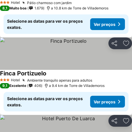
Hotel
Pátio charmoso com jardim
3 Estrelas
8,1
Muito boa
1.679
a 10.8 km de Torre de Villademoros
Selecione as datas para ver os preços
Ver preços
exatos.
Partilhar
Ad
Finca Portizuelo
Hotel
Ambiente tranquilo apenas para adultos
3 Estrelas
9,1
Excelente
406
a 9.4 km de Torre de Villademoros
Selecione as datas para ver os preços
Ver preços
exatos.
Partilhar
Ad