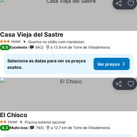
Partilhar
Ad
Casa Vieja del Sastre
Hotel
Quartos no sótão com claraboias
3 Estrelas
9,0
Excelente
842
a 13.9 km de Torre de Villademoros
Selecione as datas para ver os preços
Ver preços
exatos.
Partilhar
Ad
El Chisco
Hotel
Piscina exterior sazonal
2 Estrelas
8,3
Muito boa
793
a 12.7 km de Torre de Villademoros