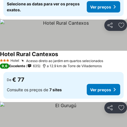
Selecione as datas para ver os preços
Ver preços
exatos.
Partilhar
Ad
Hotel Rural Cantexos
Hotel
Acesso direto ao jardim em quartos selecionados
3 Estrelas
9,6
Excelente
635
a 12.9 km de Torre de Villademoros
€ 77
De
Consulte os preços de
7 sites
Ver preços
Partilhar
Ad