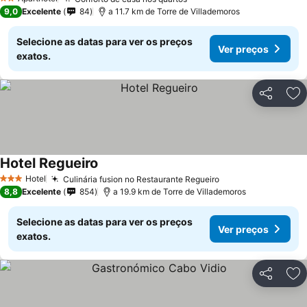
2 Estrelas
9,0
Excelente
84
a 11.7 km de Torre de Villademoros
Selecione as datas para ver os preços
Ver preços
exatos.
Partilhar
Ad
Hotel Regueiro
Hotel
Culinária fusion no Restaurante Regueiro
3 Estrelas
8,8
Excelente
854
a 19.9 km de Torre de Villademoros
Selecione as datas para ver os preços
Ver preços
exatos.
Partilhar
Ad