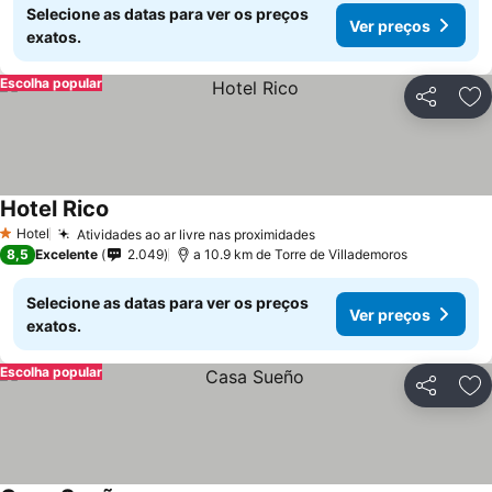
Selecione as datas para ver os preços
Ver preços
exatos.
Escolha popular
Partilhar
Ad
Hotel Rico
Hotel
Atividades ao ar livre nas proximidades
1 Estrelas
8,5
Excelente
2.049
a 10.9 km de Torre de Villademoros
Selecione as datas para ver os preços
Ver preços
exatos.
Escolha popular
Partilhar
Ad