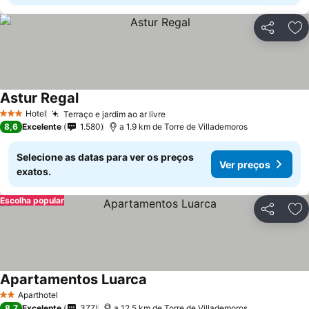
Partilhar
Ad
Astur Regal
Hotel
Terraço e jardim ao ar livre
3 Estrelas
8,6
Excelente
1.580
a 1.9 km de Torre de Villademoros
Selecione as datas para ver os preços
Ver preços
exatos.
Escolha popular
Partilhar
Ad
Apartamentos Luarca
Aparthotel
2 Estrelas
8,7
Excelente
377
a 12.5 km de Torre de Villademoros