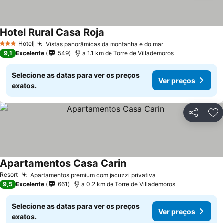
Hotel Rural Casa Roja
Hotel
Vistas panorâmicas da montanha e do mar
3 Estrelas
9,1
Excelente
549
a 1.1 km de Torre de Villademoros
Selecione as datas para ver os preços
Ver preços
exatos.
Partilhar
Ad
Apartamentos Casa Carin
Resort
Apartamentos premium com jacuzzi privativa
9,5
Excelente
661
a 0.2 km de Torre de Villademoros
Selecione as datas para ver os preços
Ver preços
exatos.