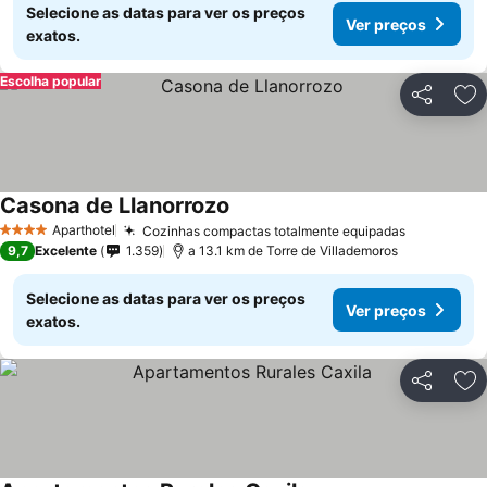
Selecione as datas para ver os preços
Ver preços
exatos.
Escolha popular
Partilhar
Ad
Casona de Llanorrozo
Aparthotel
Cozinhas compactas totalmente equipadas
4 Estrelas
9,7
Excelente
1.359
a 13.1 km de Torre de Villademoros
Selecione as datas para ver os preços
Ver preços
exatos.
Partilhar
Ad