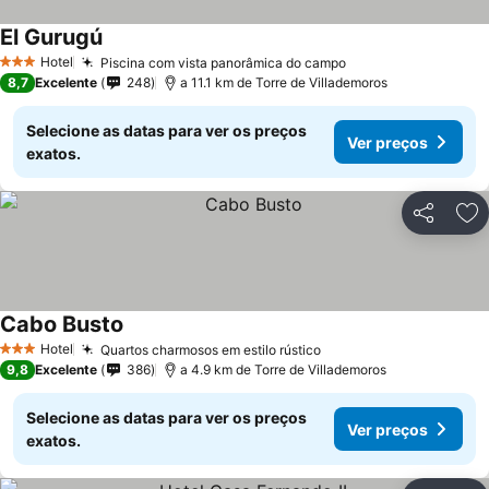
El Gurugú
Hotel
Piscina com vista panorâmica do campo
3 Estrelas
8,7
Excelente
248
a 11.1 km de Torre de Villademoros
Selecione as datas para ver os preços
Ver preços
exatos.
Partilhar
Ad
Cabo Busto
Hotel
Quartos charmosos em estilo rústico
3 Estrelas
9,8
Excelente
386
a 4.9 km de Torre de Villademoros
Selecione as datas para ver os preços
Ver preços
exatos.