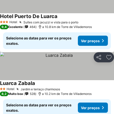
Hotel Puerto De Luarca
Hotel
Suítes com jacuzzi e vista para o porto
3 Estrelas
9,4
Excelente
464
a 10.8 km de Torre de Villademoros
Selecione as datas para ver os preços
Ver preços
exatos.
Partilhar
Ad
Luarca Zabala
Hotel
Jardim e terraço charmosos
2 Estrelas
8,2
Muito boa
528
a 10.2 km de Torre de Villademoros
Selecione as datas para ver os preços
Ver preços
exatos.