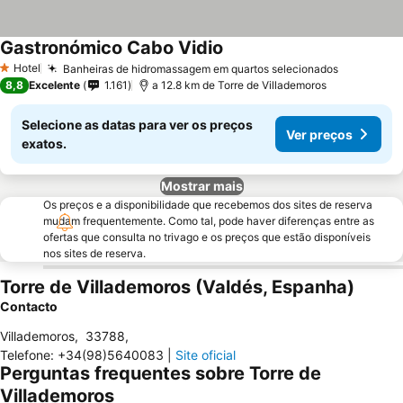
Gastronómico Cabo Vidio
Hotel
Banheiras de hidromassagem em quartos selecionados
1 Estrelas
8,8
Excelente
1.161
a 12.8 km de Torre de Villademoros
Selecione as datas para ver os preços
Ver preços
exatos.
Mostrar mais
Os preços e a disponibilidade que recebemos dos sites de reserva
mudam frequentemente. Como tal, pode haver diferenças entre as
ofertas que consulta no trivago e os preços que estão disponíveis
nos sites de reserva.
Torre de Villademoros (Valdés, Espanha)
Contacto
Villademoros
,
33788
,
Telefone
:
+34(98)5640083
|
Site oficial
Perguntas frequentes sobre Torre de
Villademoros