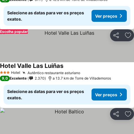
Selecione as datas para ver os preços
Ver preços
exatos.
Escolha popular
Partilhar
Ad
Hotel Valle Las Luiñas
Hotel
Autêntico restaurante asturiano
3 Estrelas
9,0
Excelente
2.370
a 13.7 km de Torre de Villademoros
Selecione as datas para ver os preços
Ver preços
exatos.
Partilhar
Ad