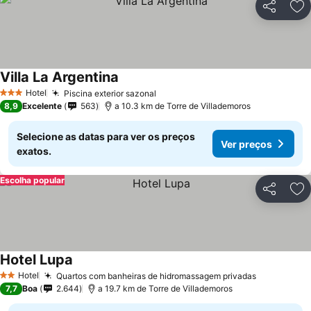
Partilhar
Ad
Villa La Argentina
Hotel
Piscina exterior sazonal
3 Estrelas
8,9
Excelente
563
a 10.3 km de Torre de Villademoros
Selecione as datas para ver os preços
Ver preços
exatos.
Escolha popular
Partilhar
Ad
Hotel Lupa
Hotel
Quartos com banheiras de hidromassagem privadas
2 Estrelas
7,7
Boa
2.644
a 19.7 km de Torre de Villademoros