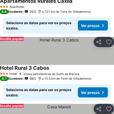
Apartamentos Rurales Caxila
Aparthotel
3 Estrelas
9,6
Excelente
263
a 12.1 km de Torre de Villademoros
Selecione as datas para ver os preços
Ver preços
exatos.
Escolha popular
Partilhar
Ad
Hotel Rural 3 Cabos
Hotel
Vistas panorâmicas do Golfo da Biscaia
3 Estrelas
9,7
Excelente
880
a 15.5 km de Torre de Villademoros
Selecione as datas para ver os preços
Ver preços
exatos.
Escolha popular
Partilhar
Ad