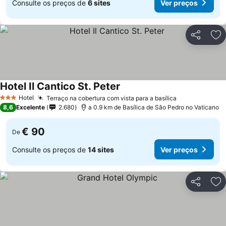
Consulte os preços de
6 sites
Ver preços
Partilhar
Ad
Hotel Il Cantico St. Peter
Hotel
Terraço na cobertura com vista para a basílica
3 Estrelas
8,6
Excelente
2.680
a 0.9 km de Basílica de São Pedro no Vaticano
€ 90
De
Consulte os preços de
14 sites
Ver preços
Partilhar
Ad