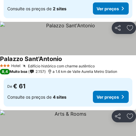
Consulte os preços de
2 sites
Ver preços
Partilhar
Ad
Palazzo Sant'Antonio
Hotel
Edifício histórico com charme autêntico
3 Estrelas
8,4
Muito boa
2.157
a 1.6 km de Valle Aurelia Metro Station
€ 61
De
Consulte os preços de
4 sites
Ver preços
Partilhar
Ad