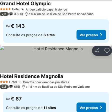
Grand Hotel Olympic
Hotel
Antigo palácio papal histórico
4 Estrelas
7,2
3.696
a 0.6 km de Basílica de São Pedro no Vaticano
€ 143
De
Consulte os preços de
6 sites
Ver preços
Partilhar
Ad
Hotel Residence Magnolia
Hotel
Quartos com varandas privativas
3 Estrelas
7,2
615
a 1.8 km de Basílica de São Pedro no Vaticano
€ 67
De
Consulte os preços de
11 sites
Ver preços