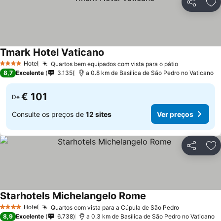
Partilhar
Ad
Tmark Hotel Vaticano
Hotel
Quartos bem equipados com vista para o pátio
4 Estrelas
8,7
Excelente
3.135
a 0.8 km de Basílica de São Pedro no Vaticano
€ 101
De
Consulte os preços de
12 sites
Ver preços
Partilhar
Ad
Starhotels Michelangelo Rome
Hotel
Quartos com vista para a Cúpula de São Pedro
4 Estrelas
8,9
Excelente
6.738
a 0.3 km de Basílica de São Pedro no Vaticano