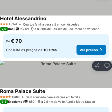
Hotel Alessandrino
Hotel
Quartos família para até cinco hóspedes
3 Estrelas
7,5
Boa
2.212
a 0.9 km de Basílica de São Pedro no Vaticano
€ 70
De
Consulte os preços de
10 sites
Ver preços
Partilhar
Ad
Roma Palace Suite
Hotel
Bem equipado para estadias em família
4 Estrelas
9,3
Excelente
680
a 2.9 km de Valle Aurelia Metro Station