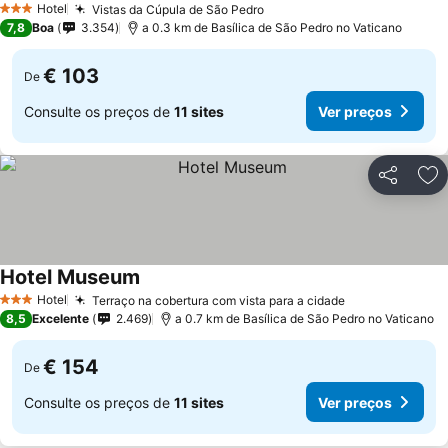
Hotel
Vistas da Cúpula de São Pedro
3 Estrelas
7,8
Boa
3.354
a 0.3 km de Basílica de São Pedro no Vaticano
€ 103
De
Consulte os preços de
11 sites
Ver preços
Partilhar
Ad
Hotel Museum
Hotel
Terraço na cobertura com vista para a cidade
3 Estrelas
8,5
Excelente
2.469
a 0.7 km de Basílica de São Pedro no Vaticano
€ 154
De
Consulte os preços de
11 sites
Ver preços