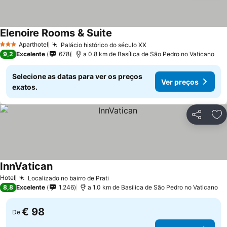
Elenoire Rooms & Suite
Aparthotel
Palácio histórico do século XX
3 Estrelas
9,2
Excelente
678
a 0.8 km de Basílica de São Pedro no Vaticano
Selecione as datas para ver os preços
Ver preços
exatos.
Partilhar
Ad
InnVatican
Hotel
Localizado no bairro de Prati
8,8
Excelente
1.246
a 1.0 km de Basílica de São Pedro no Vaticano
€ 98
De