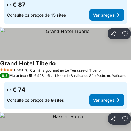
€ 87
De
Consulte os preços de
15 sites
Ver preços
Partilhar
Ad
Grand Hotel Tiberio
Hotel
Culinária gourmet no Le Terrazze di Tiberio
4 Estrelas
8,2
Muito boa
6.428
a 1.9 km de Basílica de São Pedro no Vaticano
€ 74
De
Consulte os preços de
9 sites
Ver preços
Partilhar
Ad