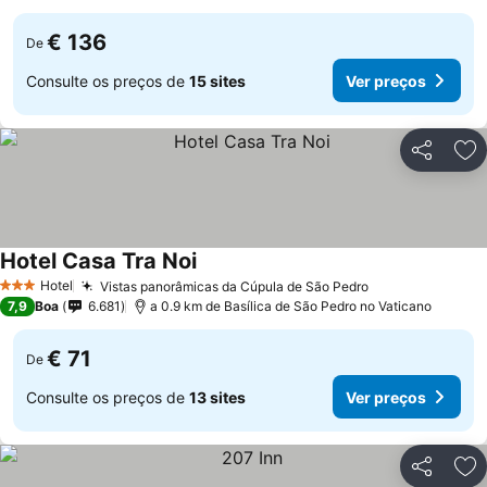
€ 136
De
Consulte os preços de
15 sites
Ver preços
Partilhar
Ad
Hotel Casa Tra Noi
Hotel
Vistas panorâmicas da Cúpula de São Pedro
3 Estrelas
7,9
Boa
6.681
a 0.9 km de Basílica de São Pedro no Vaticano
€ 71
De
Consulte os preços de
13 sites
Ver preços
Partilhar
Ad