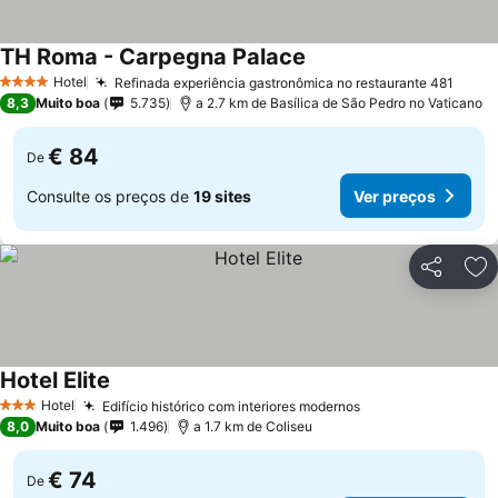
TH Roma - Carpegna Palace
Hotel
Refinada experiência gastronômica no restaurante 481
4 Estrelas
8,3
Muito boa
5.735
a 2.7 km de Basílica de São Pedro no Vaticano
€ 84
De
Consulte os preços de
19 sites
Ver preços
Partilhar
Ad
Hotel Elite
Hotel
Edifício histórico com interiores modernos
3 Estrelas
8,0
Muito boa
1.496
a 1.7 km de Coliseu
€ 74
De