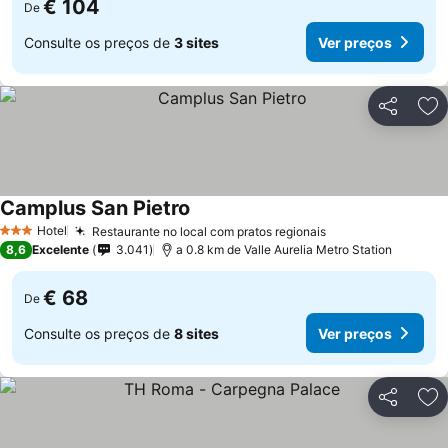
€ 104
De
Consulte os preços de
3 sites
Ver preços
Partilhar
Ad
Camplus San Pietro
Hotel
Restaurante no local com pratos regionais
3 Estrelas
8,6
Excelente
3.041
a 0.8 km de Valle Aurelia Metro Station
€ 68
De
Consulte os preços de
8 sites
Ver preços
Partilhar
Ad