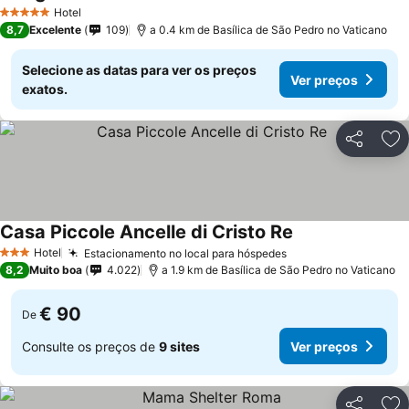
Hotel
5 Estrelas
8,7
Excelente
109
a 0.4 km de Basílica de São Pedro no Vaticano
Selecione as datas para ver os preços
Ver preços
exatos.
Partilhar
Ad
Casa Piccole Ancelle di Cristo Re
Hotel
Estacionamento no local para hóspedes
3 Estrelas
8,2
Muito boa
4.022
a 1.9 km de Basílica de São Pedro no Vaticano
€ 90
De
Consulte os preços de
9 sites
Ver preços