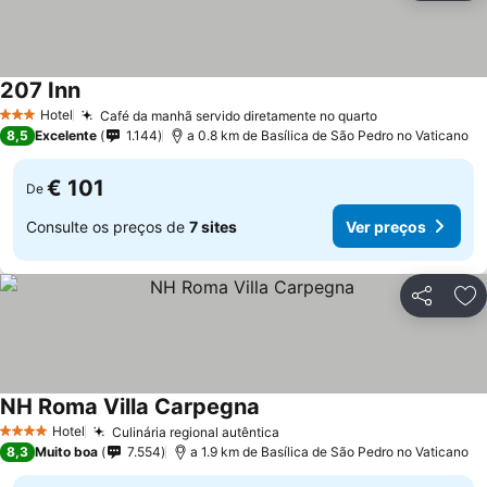
207 Inn
Hotel
Café da manhã servido diretamente no quarto
3 Estrelas
8,5
Excelente
1.144
a 0.8 km de Basílica de São Pedro no Vaticano
€ 101
De
Consulte os preços de
7 sites
Ver preços
Partilhar
Ad
NH Roma Villa Carpegna
Hotel
Culinária regional autêntica
4 Estrelas
8,3
Muito boa
7.554
a 1.9 km de Basílica de São Pedro no Vaticano