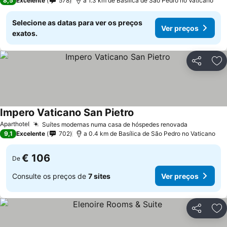
8,5
Excelente
578
a 1.3 km de Basílica de São Pedro no Vaticano
Selecione as datas para ver os preços
Ver preços
exatos.
Partilhar
Ad
Impero Vaticano San Pietro
Aparthotel
Suítes modernas numa casa de hóspedes renovada
9,1
Excelente
702
a 0.4 km de Basílica de São Pedro no Vaticano
€ 106
De
Consulte os preços de
7 sites
Ver preços
Partilhar
Ad