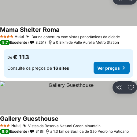
Partilhar
Ad
Mama Shelter Roma
Hotel
Bar na cobertura com vistas panorâmicas da cidade
4 Estrelas
8,7
Excelente
8.251
a 0.8 km de Valle Aurelia Metro Station
€ 113
De
Consulte os preços de
16 sites
Ver preços
Partilhar
Ad
Gallery Guesthouse
Hotel
Vistas da Reserva Natural Green Mountain
3 Estrelas
8,6
Excelente
318
a 1.3 km de Basílica de São Pedro no Vaticano