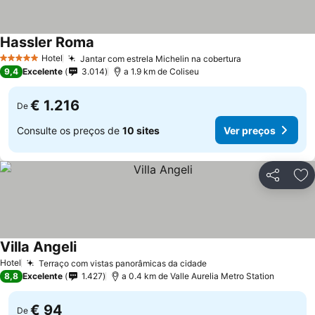
Hassler Roma
Hotel
Jantar com estrela Michelin na cobertura
5 Estrelas
9,4
Excelente
3.014
a 1.9 km de Coliseu
€ 1.216
De
Consulte os preços de
10 sites
Ver preços
Partilhar
Ad
Villa Angeli
Hotel
Terraço com vistas panorâmicas da cidade
8,8
Excelente
1.427
a 0.4 km de Valle Aurelia Metro Station
€ 94
De