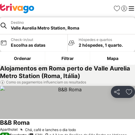
Favoritos
Iniciar
Me
Destino
Valle Aurelia Metro Station, Roma
Check-in/out
Hóspedes e quartos
Escolha as datas
2 hóspedes, 1 quarto.
Ordenar
Filtrar
Mapa
Alojamentos em Roma perto de Valle Aurelia
Metro Station (Roma, Itália)
Como os pagamentos influenciam os resultados
Partilhar
Ad
B&B Roma
Aparthotel
Chá, café e lanches o dia todo