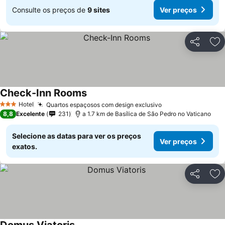
Consulte os preços de
9 sites
Ver preços
Partilhar
Ad
Check-Inn Rooms
Hotel
Quartos espaçosos com design exclusivo
3 Estrelas
8,8
Excelente
231
a 1.7 km de Basílica de São Pedro no Vaticano
Selecione as datas para ver os preços
Ver preços
exatos.
Partilhar
Ad