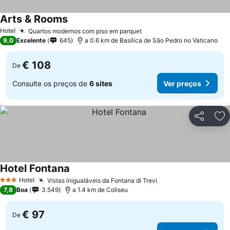
Arts & Rooms
Hotel
Quartos modernos com piso em parquet
9,0
Excelente
645
a 0.6 km de Basílica de São Pedro no Vaticano
€ 108
De
Consulte os preços de
6 sites
Ver preços
Partilhar
Ad
Hotel Fontana
Hotel
Vistas inigualáveis da Fontana di Trevi
3 Estrelas
7,8
Boa
3.549
a 1.4 km de Coliseu
€ 97
De