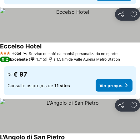
Partilhar
Ad
Eccelso Hotel
Hotel
Serviço de café da manhã personalizado no quarto
3 Estrelas
9,2
Excelente
1.715
a 1.5 km de Valle Aurelia Metro Station
€ 97
De
Consulte os preços de
11 sites
Ver preços
Partilhar
Ad
L'Angolo di San Pietro