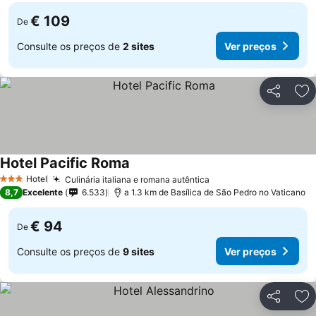
€ 109
De
Consulte os preços de
2 sites
Ver preços
Partilhar
Ad
Hotel Pacific Roma
Hotel
Culinária italiana e romana autêntica
3 Estrelas
8,7
Excelente
6.533
a 1.3 km de Basílica de São Pedro no Vaticano
€ 94
De
Consulte os preços de
9 sites
Ver preços
Partilhar
Ad