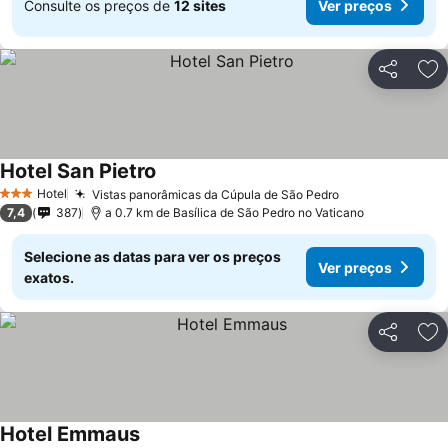
Consulte os preços de
12 sites
Ver preços
Partilhar
Ad
Hotel San Pietro
Hotel
Vistas panorâmicas da Cúpula de São Pedro
3 Estrelas
7,4
387
a 0.7 km de Basílica de São Pedro no Vaticano
Selecione as datas para ver os preços
Ver preços
exatos.
Partilhar
Ad
Hotel Emmaus