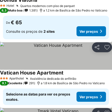
Domus Viatoris
Hotel
Quartos modernos com piso de parquet
2 Estrelas
8,3
Muito boa
1.381
a 1.2 km de Basílica de São Pedro no Vaticano
€ 65
De
Consulte os preços de
2 sites
Ver preços
Partilhar
Ad
Vatican House Apartment
Aparthotel
Assistência dedicada do anfitrião
3 Estrelas
9,1
Excelente
291
a 1.8 km de Basílica de São Pedro no Vaticano
Selecione as datas para ver os preços
Ver preços
exatos.