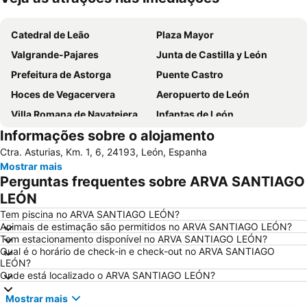
Ampliar mapa
Catedral de Leão
Plaza Mayor
Valgrande-Pajares
Junta de Castilla y León
Prefeitura de Astorga
Puente Castro
Hoces de Vegacervera
Aeropuerto de León
Villa Romana de Navatejera
Infantas de León
Informações sobre o alojamento
San Esteban
Supernova Indie Weekend
Ctra. Asturias, Km. 1, 6, 24193, León, Espanha
Bairro úmido / molhado
Termas romanas menores
Mostrar mais
Ayuntamiento
Perguntas frequentes sobre ARVA SANTIAGO
LEÓN
Tem piscina no ARVA SANTIAGO LEÓN?
Animais de estimação são permitidos no ARVA SANTIAGO LEÓN?
Tem estacionamento disponível no ARVA SANTIAGO LEÓN?
Qual é o horário de check-in e check-out no ARVA SANTIAGO
LEÓN?
Onde está localizado o ARVA SANTIAGO LEÓN?
Mostrar mais