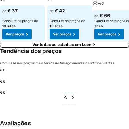
A/C
€ 37
€ 42
de
de
€ 66
de
Consulte os preços de
Consulte os preços de
Consulte os preços 
13 sites
13 sites
sites
Ver preços
Ver preços
Ver preços
Ver todas as estadias em León
Tendência dos preços
Com base nos preços mais baixos no trivago durante os últimos 30 dias
€ 0
€ 0
€ 0
Avaliações