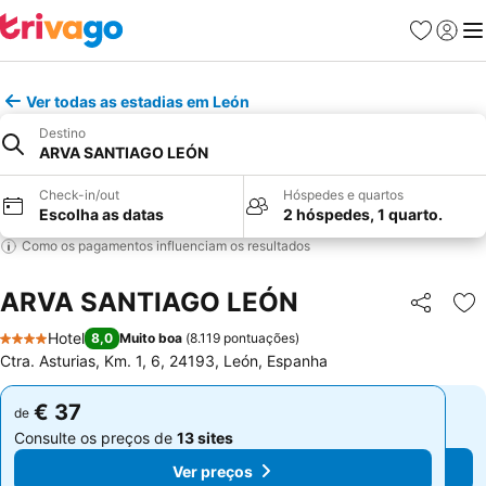
Favoritos
Iniciar
Me
Ver todas as estadias em León
Destino
ARVA SANTIAGO LEÓN
Check-in/out
Hóspedes e quartos
Escolha as datas
2 hóspedes, 1 quarto.
Como os pagamentos influenciam os resultados
ARVA SANTIAGO LEÓN
Partilhar
Ad
Hotel
8,0
Muito boa
(
8.119 pontuações
)
4 Estrelas
Ctra. Asturias, Km. 1, 6, 24193, León, Espanha
€ 37
€ 37
de
de
Consulte os preços de
13 sites
Consulte os preços de
13 sites
Ver preços
Ver preços