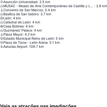
Asunción-Universidad
:
2.5
km
MUSAC - Museo de Arte Contemporáneo de Castilla y León
:
2.8
km
Convento de San Marcos
:
3.4
km
Basílica de San Isidoro
:
3.7
km
León
:
4
km
Catedral de León
:
4
km
Casa Botines
:
4
km
Guzmanes’ Palace
:
4
km
Plaza Mayor
:
4.2
km
Estadio Municipal Reino de León
:
5
km
Plaza de Toros - León Arena
:
5.1
km
Asturias Airport
:
109.7
km
Veja as atrações nas imediações