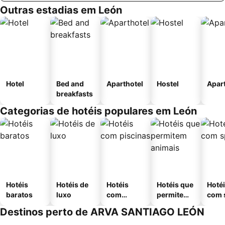
Outras estadias em León
Hotel
Bed and
Aparthotel
Hostel
Apar
breakfasts
Categorias de hotéis populares em León
Hotéis
Hotéis de
Hotéis
Hotéis que
Hoté
baratos
luxo
com
permitem
com 
piscinas
animais
Destinos perto de ARVA SANTIAGO LEÓN