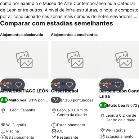
como por exemplo o Museu de Arte Contemporânea ou a Catedral
de Leon entre outros. A nível de infra-estruturas, o hotel é composto
por ar condicionado nas zonas mais comuns do hotel, elevadores,
Comparar com estadias semelhantes
TV e máquina de café à entrada do hotel, salas para conferências
ou reuniões, cofre presente na recepção do hotel e parque de
Alojamento selecionado
Alojamentos semelhantes
estacionamento gratuito. Por outro lado pode desfrutar de
instalações de lazer, tais como sauna, academia de ginástica,
piscina, salão de festas e espaço para convívios. Além disso existe
serviços que pode dispor como serviços de negócios, de quarto
mas com horários limitados, de casamento, recepção 24h por dia,
internet sem fios e auxiliam se precisar de assistência turística. O
hotel possui 143 quartos distribuídos por 7 andares os quais estão
equipados com ar condicionado, telefone, mesa de escritório,
Hotel
Hotel
Hotel
4 Estrelas
3 Estrelas
4 Estrelas
Partilhar
Adicionar aos favoritos
Partilhar
Adicionar aos favoritos
Partilhar
Adicionar
janelas que proporcionam vista, TV com canais por satélite,
ARVA SANTIAGO LEÓN
Crisol Riosol
Barceló León Con
banheiro privativo e são limpos diariamente.
Luna
8,0
7,3
Muito boa
(
8.119 pontuações
)
(
7.363 pontuações
)
8,2
Muito boa
(
9.072 
León, Espanha
León, a 0.8 km de
Centro da cidade
León, a 0.2 km de
Centro da cidade
Wi-Fi grátis
Estacionamento
Wi-Fi grátis
Piscina
A/C
Estacionamento
Estacionamento
Restaurante