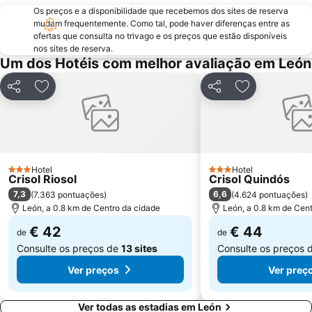
Os preços e a disponibilidade que recebemos dos sites de reserva
mudam frequentemente. Como tal, pode haver diferenças entre as
ofertas que consulta no trivago e os preços que estão disponíveis
nos sites de reserva.
Um dos Hotéis com melhor avaliação em León
Partilhar
Adicionar aos favoritos
Partilhar
Adicionar aos
Hotel
Hotel
3 Estrelas
3 Estrelas
Crisol Riosol
Crisol Quindós
7,3
6,6
(
7.363 pontuações
)
(
4.624 pontuações
)
León, a 0.8 km de Centro da cidade
León, a 0.8 km de Cen
€ 42
€ 44
de
de
Consulte os preços de
13 sites
Consulte os preços 
Ver preços
Ver preç
Ver todas as estadias em León