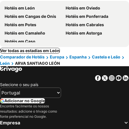
Hotéis em León
Hotéis em Oviedo
Hotéis em Cangas de Onís
Hotéis em Ponferrada
Hotéis em Potes
Hotéis em Cabrales
Hotéis em Camaleño
Hotéis em Astorga
Hotéis em Caso
Ver todas as estadias em León
Comparador de Hotéis
Europa
Espanha
Castela e Leão
León
ARVA SANTIAGO LEÓN
Facebook
Twitter
Insta
Yo
Selecione o seu país
Adicionar no Google
Encontre facilmente os nossos
resultados: adicione o trivago como
fonte preferencial no Google.
Empresa