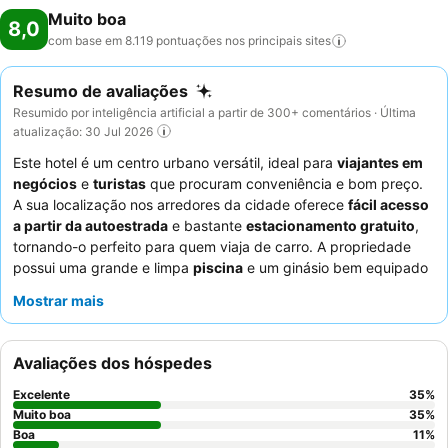
Muito boa
8,0
com base em 8.119 pontuações nos principais
sites
Resumo de avaliações
Resumido por inteligência artificial a partir de 300+ comentários · Última
atualização: 30 Jul 2026
Este hotel é um centro urbano versátil, ideal para
viajantes em
negócios
e
turistas
que procuram conveniência e bom preço.
A sua localização nos arredores da cidade oferece
fácil acesso
a partir da autoestrada
e bastante
estacionamento gratuito
,
tornando-o perfeito para quem viaja de carro. A propriedade
possui uma grande e limpa
piscina
e um ginásio bem equipado
para relaxamento e fitness. Os hóspedes elogiam
Mostrar mais
consistentemente os
funcionários simpáticos e atenciosos
e o
satisfatório
buffet de pequeno-almoço
, que oferece amplas
opções. Para uma experiência mais tranquila, os hóspedes
Avaliações dos hóspedes
devem solicitar um quarto virado para o jardim.
Excelente
35
%
Muito boa
35
%
Boa
11
%