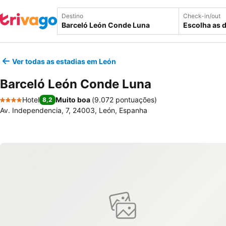
Destino
Check-in/out
Escolha as 
Ver todas as estadias em León
Barceló León Conde Luna
Hotel
Muito boa
(
9.072 pontuações
)
8,2
4 Estrelas
Av. Independencia, 7, 24003, León, Espanha