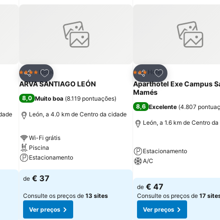
itos
Adicionar aos favoritos
Adicionar aos fav
Hotel
Hotel
4 Estrelas
3 Estrelas
Partilhar
Partilhar
ARVA SANTIAGO LEÓN
Aparthotel Exe Campus S
Mamés
8,0
Muito boa
(
8.119 pontuações
)
8,6
Excelente
(
4.807 pontua
idade
León, a 4.0 km de Centro da cidade
León, a 1.6 km de Centro da
Wi-Fi grátis
Piscina
Estacionamento
Estacionamento
A/C
€ 37
de
€ 47
de
Consulte os preços de
13 sites
Consulte os preços de
17 site
Ver preços
Ver preços