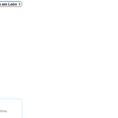
as em León
ltima