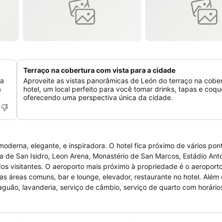
Terraço na cobertura com vista para a cidade
da
Aproveite as vistas panorâmicas de León do terraço na cobe
a
hotel, um local perfeito para você tomar drinks, tapas e coqu
oferecendo uma perspectiva única da cidade.
erna, elegante, e inspiradora. O hotel fica próximo de vários ponto
a de San Isidro, Leon Arena, Monastério de San Marcos, Estádio Anton
s visitantes. O aeroporto mais próximo à propriedade é o aeroporto 
s áreas comuns, bar e lounge, elevador, restaurante no hotel. Além
saguão, lavanderia, serviço de câmbio, serviço de quarto com horários
om vista, roupões de banho, secador de cabelo, serviço de babá no 
rmitido fumar nas dependências do hotel.