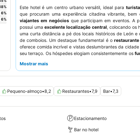
35
%
18
%
Este hotel é um centro urbano versátil, ideal para
turist
6
%
que procuram uma experiência citadina vibrante, bem
6
%
viajantes em negócios
que participam em eventos. A p
possui uma
excelente localização central
, colocando os 
uma curta distância a pé dos locais históricos de León e
de comboios. Um destaque fundamental é o
restaurante
oferece comida incrível e vistas deslumbrantes da cidade 
seu terraço. Os hóspedes elogiam consistentemente os
fu
atenciosos e profissionais
e o extenso e de alta qualida
Mostrar mais
pequeno-almoço
. Para aqueles que procuram uma e
melhorada, considere visitar o
bar do último piso
para po
memoráveis.
Pequeno-almoço
•
8,2
Restaurantes
•
7,9
Bar
•
7,3
tos
Estacionamento
Bar no hotel