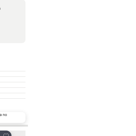
n
a no
Adicionar aos favoritos
Adicionar aos favor