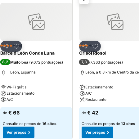
Adicionar aos favoritos
Adicionar aos favor
Hotel
Hotel
4 Estrelas
3 Estrelas
Partilhar
Partilhar
Barceló León Conde Luna
Crisol Riosol
8,2
7,3
Muito boa
(
9.072 pontuações
)
(
7.363 pontuações
)
León, Espanha
León, a 0.8 km de Centro da c
Wi-Fi grátis
Estacionamento
Estacionamento
A/C
A/C
Restaurante
€ 66
€ 42
de
de
Consulte os preços de
16 sites
Consulte os preços de
13 sites
Ver preços
Ver preços