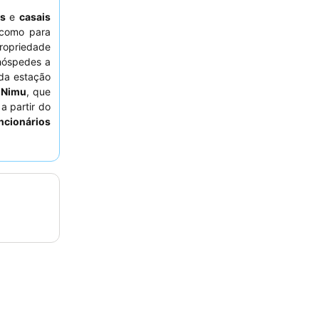
as
e
casais
 como para
ropriedade
hóspedes a
 da estação
 Nimu
, que
a partir do
ncionários
de
buffet de
xperiência
res do sol