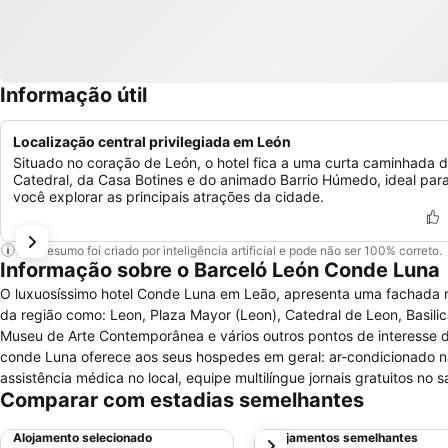
Informação útil
Localização central privilegiada em León
Situado no coração de León, o hotel fica a uma curta caminhada 
Catedral, da Casa Botines e do animado Barrio Húmedo, ideal par
você explorar as principais atrações da cidade.
Este resumo foi criado por inteligência artificial e pode não ser 100% correto.
Informação sobre o Barceló León Conde Luna
O luxuosíssimo hotel Conde Luna em Leão, apresenta uma fachada mod
da região como: Leon, Plaza Mayor (Leon), Catedral de Leon, Basilic
Museu de Arte Contemporânea e vários outros pontos de interesse do
conde Luna oferece aos seus hospedes em geral: ar-condicionado na
assistência médica no local, equipe multilíngue jornais gratuitos no 
Comparar com estadias semelhantes
golfe, pesca, natação... Todos os quartos possuem: bidê, janelas c
taxa, serviço de limpeza diário, utensílios de toalete gratuito. É pe
Alojamento selecionado
Alojamentos semelhantes
próximo