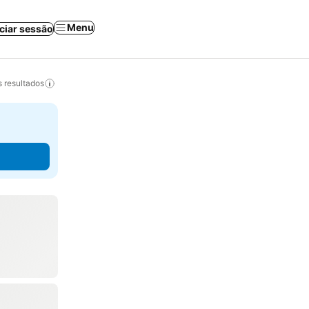
Menu
iciar sessão
 resultados