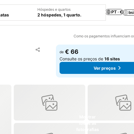
Hóspedes e quartos
PT · €
In
datas
2 hóspedes, 1 quarto.
Como os pagamentos influenciam os
Adicionar aos favoritos
€ 66
de
Partilhar
Consulte os preços de
16 sites
Ver preços