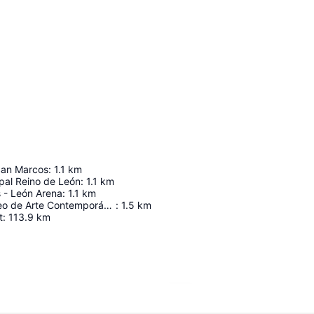
San Marcos
:
1.1
km
pal Reino de León
:
1.1
km
 - León Arena
:
1.1
km
MUSAC - Museo de Arte Contemporáneo de Castilla y León
:
1.5
km
t
:
113.9
km
Ampliar mapa