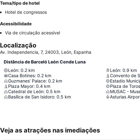
Tema/tipo de hotel
Hotel de congressos
Acessibilidade
Via de circulação acessível
Localização
Av. Independencia, 7, 24003, León, Espanha
Distância de Barceló León Conde Luna
León
:
0.2
km
León
:
0.9
km
Casa Botines
:
0.2
km
Convento de 
Guzmanes’ Palace
:
0.2
km
Estadio Munici
Plaza Mayor
:
0.4
km
Plaza de Toros
Catedral de León
:
0.5
km
Basílica de San Isidoro
:
0.5
km
Asturias Airpor
Veja as atrações nas imediações