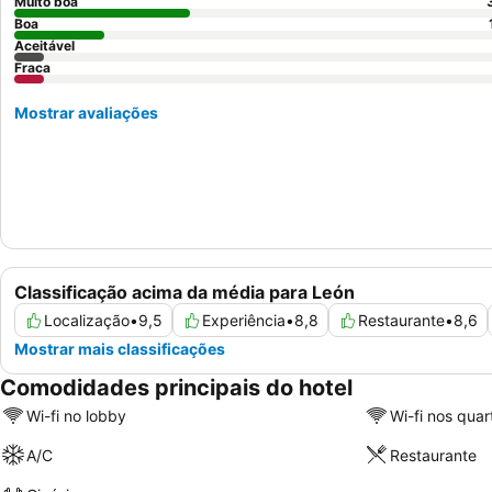
Muito boa
Boa
Aceitável
Fraca
Mostrar avaliações
Classificação acima da média para León
Localização
•
9,5
Experiência
•
8,8
Restaurante
•
8,6
Mostrar mais classificações
Comodidades principais do hotel
Wi-fi no lobby
Wi-fi nos quar
A/C
Restaurante