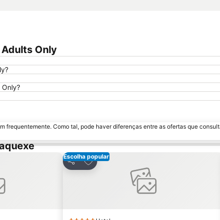
 Adults Only
ly?
s Only?
m frequentemente. Como tal, pode haver diferenças entre as ofertas que consult
raquexe
Escolha popular
avoritos
Adicionar aos favoritos
Partilhar