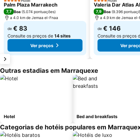
Hotel
Hotel
5 Estrelas
4 Estrelas
Palm Plaza Marrakech
Valeria Dar Atlas Al
7,7
7,9
Boa
(
5.074 pontuações
)
Boa
(
9.396 pontuaç
a 4.0 km de Jemaa el-Fnaa
a 4.9 km de Jemaa el
€ 83
€ 146
de
de
Consulte os preços de
14 sites
Consulte os preços 
Ver preços
Ver preç
Outras estadias em Marraquexe
Hotel
Bed and breakfasts
Categorias de hotéis populares em Marraque