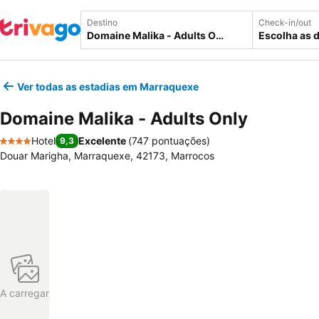
Destino
Check-in/out
Escolha as 
Ver todas as estadias em Marraquexe
Domaine Malika - Adults Only
Hotel
Excelente
(
747 pontuações
)
9,3
4 Estrelas
Douar Marigha, Marraquexe, 42173, Marrocos
A carregar