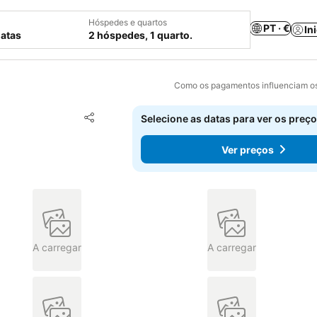
Hóspedes e quartos
PT · €
In
datas
2 hóspedes, 1 quarto.
Como os pagamentos influenciam os
Adicionar aos favoritos
Selecione as datas para ver os preço
Partilhar
Ver preços
A carregar
A carregar