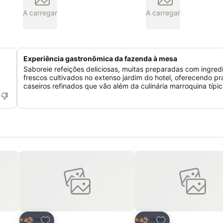
A carregar
A carregar
Experiência gastronômica da fazenda à mesa
Saboreie refeições deliciosas, muitas preparadas com ingred
frescos cultivados no extenso jardim do hotel, oferecendo pr
caseiros refinados que vão além da culinária marroquina típic
itos
Adicionar aos favoritos
Adicionar aos fav
Hotel
Hotel
3 Estrelas
3 Estrelas