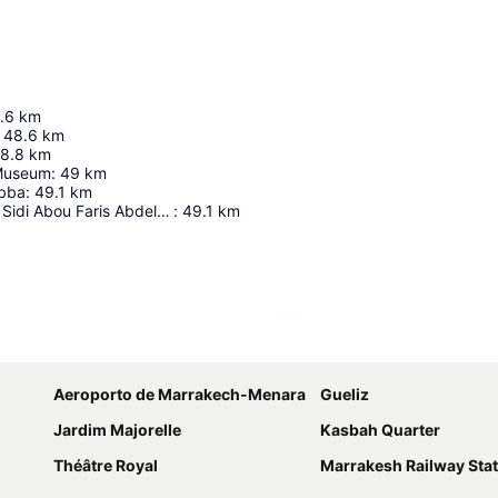
.6
km
48.6
km
8.8
km
 Museum
:
49
km
ubba
:
49.1
km
Mausoleum Of Sidi Abou Faris Abdelaziz Tebbâa
:
49.1
km
Ampliar mapa
Aeroporto de Marrakech-Menara
Gueliz
Jardim Majorelle
Kasbah Quarter
Théâtre Royal
Marrakesh Railway Sta