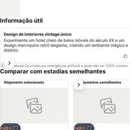
Informação útil
Design de interiores vintage único
Experimente um hotel cheio de belos móveis do século XX e um
design marroquino retrô elegante, criando um ambiente mágico e
distinto.
Este resumo foi criado por inteligência artificial e pode não ser 100% correto.
Comparar com estadias semelhantes
Alojamento selecionado
Alojamentos semelhantes
próximo
Adicionar aos favoritos
Adicionar aos favor
Hotel
Hotel
4 Estrelas
4 Estrelas