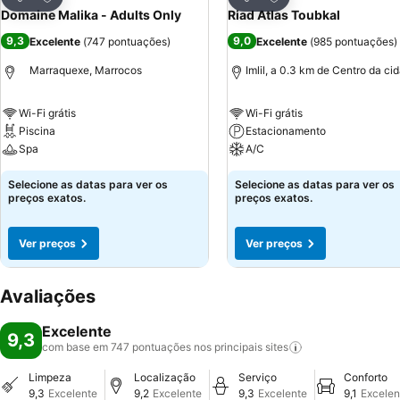
Partilhar
Partilhar
Domaine Malika - Adults Only
Riad Atlas Toubkal
9,3
9,0
Excelente
(
747 pontuações
)
Excelente
(
985 pontuações
)
Marraquexe, Marrocos
Imlil, a 0.3 km de Centro da ci
Wi-Fi grátis
Wi-Fi grátis
Piscina
Estacionamento
Spa
A/C
Selecione as datas para ver os
Selecione as datas para ver os
preços exatos.
preços exatos.
Ver preços
Ver preços
Avaliações
Excelente
9,3
com base em 747 pontuações nos principais
sites
Limpeza
Localização
Serviço
Conforto
9,3
Excelente
9,2
Excelente
9,3
Excelente
9,1
Excelen