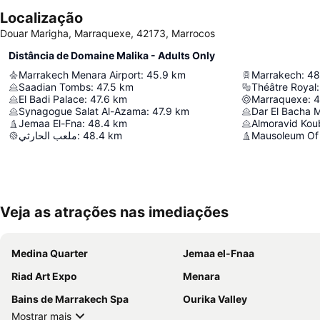
Localização
Douar Marigha, Marraquexe, 42173, Marrocos
Distância de Domaine Malika - Adults Only
Marrakech Menara Airport
:
45.9
km
Marrakech
:
48
Saadian Tombs
:
47.5
km
Théâtre Royal
:
El Badi Palace
:
47.6
km
Marraquexe
:
4
Synagogue Salat Al-Azama
:
47.9
km
Dar El Bacha
Jemaa El-Fna
:
48.4
km
Almoravid Ko
ملعب الحارثي
:
48.4
km
Veja as atrações nas imediações
Medina Quarter
Jemaa el-Fnaa
Riad Art Expo
Menara
Bains de Marrakech Spa
Ourika Valley
Mostrar mais