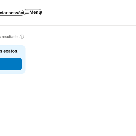
Menu
iciar sessão
 resultados
s exatos.