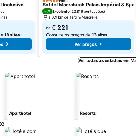
Hotel
5 Estrelas
l Inclusive
Sofitel Marrakech Palais Impérial & Spa
8,9
ões
)
Excelente
(
22.816 pontuações
)
-Fnaa
a 0.9 km de Jardim Majorelle
€ 221
de
de
18 sites
Consulte os preços de
13 sites
os
Ver preços
Ver todas as estadias em M
Aparthotel
Resorts
xe