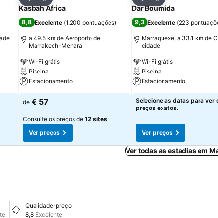
Partilhar
Partilhar
Kasbah Africa
Dar Boumida
8,8
9,3
Excelente
(
1.200 pontuações
)
Excelente
(
223 pontuaçõ
dade
a 49.5 km de Aeroporto de
Marraquexe, a 33.1 km de C
Marrakech-Menara
cidade
Wi-Fi grátis
Wi-Fi grátis
Piscina
Piscina
Estacionamento
Estacionamento
€ 57
Selecione as datas para ver 
de
preços exatos.
Consulte os preços de
12 sites
Ver preços
Ver preços
Ver todas as estadias em M
Qualidade-preço
te
8,8
Excelente