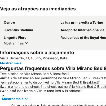
Veja as atrações nas imediações
Centro
La tua prima volta a Torino
Juventus Stadium
Aeroporto Internacional de
Lingotto Fiere
Residences of the Royal House of S
Mostrar mais
Informações sobre o alojamento
Via S. Bernardo, 11, 10045, Piossasco, Itália
Mostrar mais
Perguntas frequentes sobre Villa Mirano Bed 
Tem piscina no Villa Mirano Bed & Breakfast?
Animais de estimação são permitidos no Villa Mirano Bed & Breakfas
Tem estacionamento disponível no Villa Mirano Bed & Breakfast?
Qual é o horário de check-in e check-out no Villa Mirano Bed & Brea
Onde está localizado o Villa Mirano Bed & Breakfast?
Mostrar mais
Os preços e a disponibilidade que recebemos dos sites de reserva muda