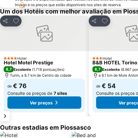
trivago e os preços que estão disponíveis nos sites de reserva.
Um dos Hotéis com melhor avaliação em Pios
Adicionar aos favoritos
Adicionar aos f
Partilhar
Partilhar
Hotel
Hotel
4 Estrelas
3 Estrelas
Hotel Motel Prestige
B&B HOTEL Torino
8,7
8,7
Excelente
(
1.718 pontuações
)
Excelente
(
8.967 po
Turim, a 8.7 km de Centro da cidade
a 8.1 km de Mole Anton
€ 76
€ 54
de
de
Consulte os preços de
7 sites
Consulte os preços 
Ver preços
Ver preç
Outras estadias em Piossasco