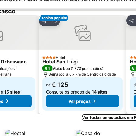
sasco
Escolha popular
avoritos
Adicionar aos favoritos
Partilhar
Par
Hotel
4 Estrelas
3 E
 Orbassano
Hotel San Luigi
Ho
8,1
8,
ntuações
)
Muito boa
(
1.378 pontuações
)
elliana
Beinasco, a 0.7 km de Centro da cidade
€ 125
de
d
de
15 sites
Consulte os preços de
14 sites
C
os
Ver preços
Ver todas as estadias em