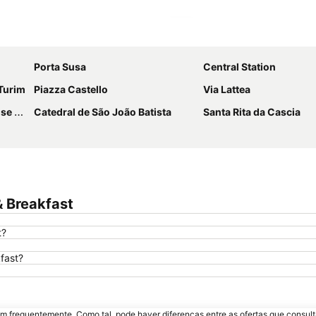
Ampliar mapa
Porta Susa
Central Station
 Turim
Piazza Castello
Via Lattea
avoy
Catedral de São João Batista
Santa Rita da Cascia
& Breakfast
t?
kfast?
m frequentemente. Como tal, pode haver diferenças entre as ofertas que consult