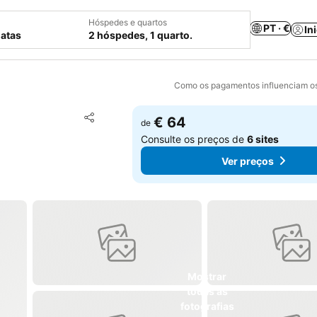
Hóspedes e quartos
PT · €
In
datas
2 hóspedes, 1 quarto.
Como os pagamentos influenciam os
Adicionar aos favoritos
€ 64
de
Partilhar
Consulte os preços de
6 sites
Ver preços