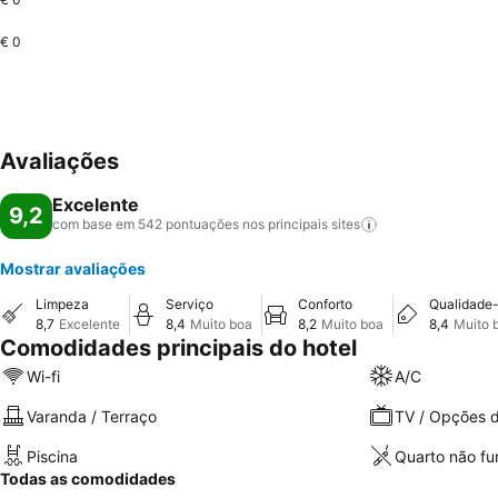
€ 0
Avaliações
Excelente
9,2
com base em 542 pontuações nos principais
sites
Mostrar avaliações
Limpeza
Serviço
Conforto
Qualidade
8,7
Excelente
8,4
Muito boa
8,2
Muito boa
8,4
Muito 
Comodidades principais do hotel
Wi-fi
A/C
Varanda / Terraço
TV / Opções d
Piscina
Quarto não f
Todas as comodidades