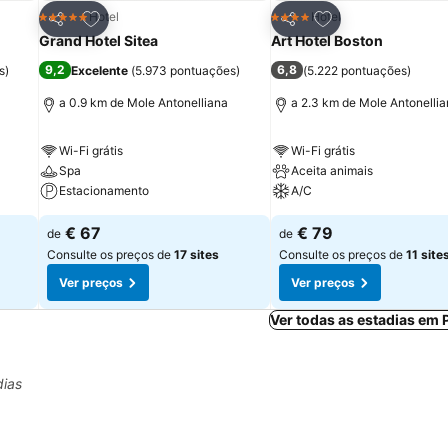
itos
Adicionar aos favoritos
Adicionar aos fav
Hotel
Hotel
5 Estrelas
4 Estrelas
Partilhar
Partilhar
Grand Hotel Sitea
Art Hotel Boston
9,2
6,8
s
)
Excelente
(
5.973 pontuações
)
(
5.222 pontuações
)
a 0.9 km de Mole Antonelliana
a 2.3 km de Mole Antonelli
Wi-Fi grátis
Wi-Fi grátis
Spa
Aceita animais
Estacionamento
A/C
€ 67
€ 79
de
de
Consulte os preços de
17 sites
Consulte os preços de
11 site
Ver preços
Ver preços
Ver todas as estadias em
dias