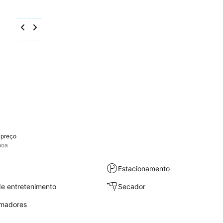
-preço
boa
Estacionamento
e entretenimento
Secador
umadores