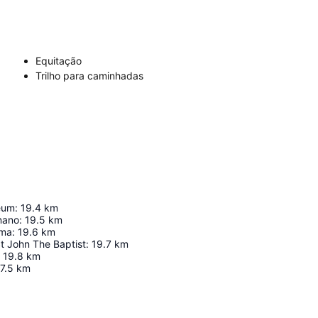
Equitação
Trilho para caminhadas
eum
:
19.4
km
nano
:
19.5
km
ama
:
19.6
km
t John The Baptist
:
19.7
km
19.8
km
7.5
km