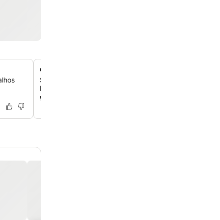
Opções gastronômicas para toda a família
alhos
Saboreie a culinária italiana no restaurante do local, abe
brunch, almoço e jantar, com opções vegetarianas, ve
glúten.