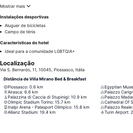
Mostrar mais
Instalações desportivas
Aluguer de bicicletas
Campo de ténis
Características do hotel
Ideal para a comunidade LGBTQIA+
Localização
Via S. Bernardo, 11, 10045, Piossasco, Itália
Distância de Villa Mirano Bed & Breakfast
Piossasco
:
0.6
km
Egyptian Mus
Airasca
:
6.6
km
Palazzo Carig
Palazzina di Caccia di Stupinigi
:
10.9
km
Palazzo Mad
Olimpic Stadium Torino
:
15.7
km
Cathedral Of S
Inalpi Arena - Palasport Olimpico
:
15.8
km
Palazzo Reale
:
Allianz Stadium
:
19.4
km
Turin Airport
:
2