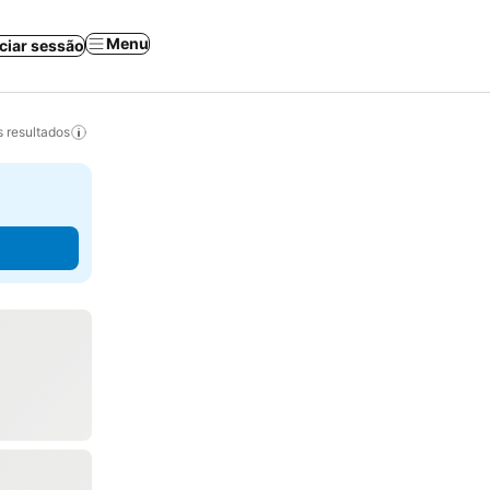
Menu
iciar sessão
 resultados