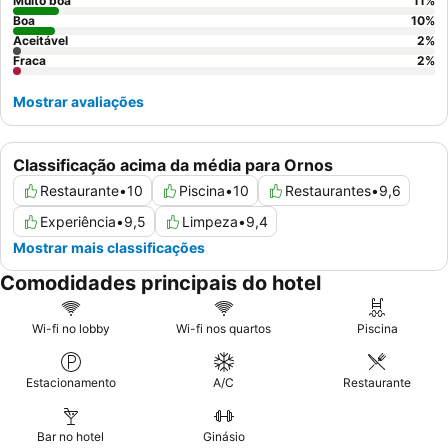
Muito boa
11
%
Boa
10
%
Aceitável
2
%
Fraca
2
%
Mostrar avaliações
Classificação acima da média para Ornos
Restaurante
•
10
Piscina
•
10
Restaurantes
•
9,6
Experiência
•
9,5
Limpeza
•
9,4
Mostrar mais classificações
Comodidades principais do hotel
Wi-fi no lobby
Wi-fi nos quartos
Piscina
Estacionamento
A/C
Restaurante
Bar no hotel
Ginásio