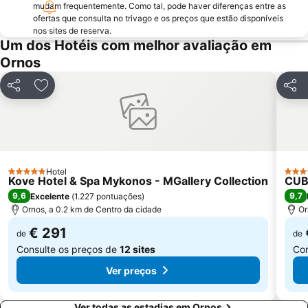
mudam frequentemente. Como tal, pode haver diferenças entre as
ofertas que consulta no trivago e os preços que estão disponíveis
nos sites de reserva.
Um dos Hotéis com melhor avaliação em
Ornos
Partilhar
Adicionar aos favoritos
Parti
Hotel
5 Estrelas
4 Est
Kove Hotel & Spa Mykonos - MGallery Collection
CUB
9,6
9,7
Excelente
(
1.227 pontuações
)
Ornos, a 0.2 km de Centro da cidade
Or
€ 291
de
de
Consulte os preços de
12 sites
Con
Ver preços
Ver todas as estadias em Ornos