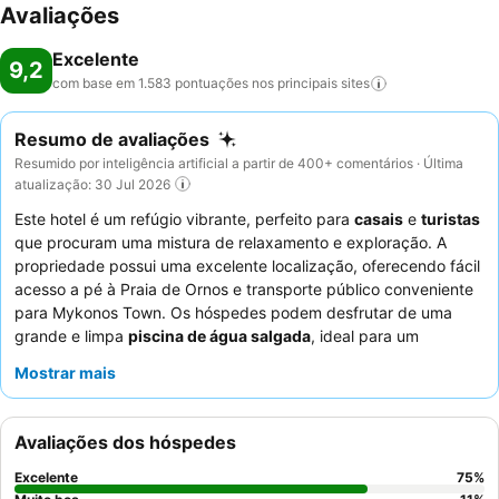
Avaliações
Excelente
9,2
com base em 1.583 pontuações nos principais
sites
Resumo de avaliações
Resumido por inteligência artificial a partir de 400+ comentários · Última
atualização: 30 Jul 2026
Este hotel é um refúgio vibrante, perfeito para
casais
e
turistas
que procuram uma mistura de relaxamento e exploração. A
propriedade possui uma excelente localização, oferecendo fácil
acesso a pé à Praia de Ornos e transporte público conveniente
para Mykonos Town. Os hóspedes podem desfrutar de uma
grande e limpa
piscina de água salgada
, ideal para um
mergulho refrescante. Os
funcionários e o serviço
recebem
Mostrar mais
consistentemente muitos elogios pela sua hospitalidade
excecional, complementando as deliciosas ofertas do
restaurante e do bar da piscina do hotel, onde o menu do jantar
Avaliações dos hóspedes
é um destaque particular. Para uma experiência mais serena,
considere pedir um quarto virado para o jardim.
Excelente
75
%