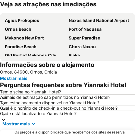
Veja as atrações nas imediações
Ampliar mapa
Agios Prokopios
Naxos Island National Airport
Ornos Beach
Port of Naoussa
Mykonos New Port
Super Paradise
Paradise Beach
Chora Naxou
Old Port of Mykonos City
Plaka
Informações sobre o alojamento
Glyfada
Kalo Livadi
Ornos, 84600, Ornos, Grécia
Psarou Beach
Mykonos Island National Airport
Mostrar mais
Paranga Beach
Syros Port
Perguntas frequentes sobre Yiannaki Hotel
Punda Beach Club
Traditional Settlement of Mykonos
Tem piscina no Yiannaki Hotel?
Animais de estimação são permitidos no Yiannaki Hotel?
Elia
Agia Thalassa
Tem estacionamento disponível no Yiannaki Hotel?
Chryssi Akti
Mylos
Qual é o horário de check-in e check-out no Yiannaki Hotel?
Onde está localizado o Yiannaki Hotel?
Marco Polo
1. Antanaklasis Music Festival Mykonos
Mostrar mais
Agrari
Chalandriani
Os preços e a disponibilidade que recebemos dos sites de reserva
Panagia Filotitisa
Kastraki