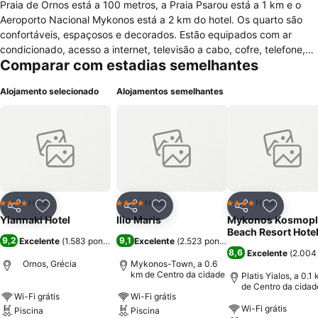
Praia de Ornos está a 100 metros, a Praia Psarou está a 1 km e o
Aeroporto Nacional Mykonos está a 2 km do hotel. Os quarto são
confortáveis, espaçosos e decorados. Estão equipados com ar
condicionado, acesso a internet, televisão a cabo, cofre, telefone,
Comparar com estadias semelhantes
varanda, geladeira, banheiro privativo com chuveiro/banheira
combinados e secador de cabelo. O hóspede poderá optar por
Alojamento selecionado
Alojamentos semelhantes
quarto para pessoas com mobilidade reduzida. O hotel oferece
recepção 24 horas, acesso a internet, sala de bagagens, ar
condicionado em áreas comuns, televisão no lobby, assistência
turítica, equipe multilingue, estacionamento, lavanderia, serviço de
engomadoria, serviço de quartos, traslado de/para o aeroporto,
babá/serviços para crianças, serviço de câmbio, aluguel de carros e
posto de turismo. Durante a estadia os hóspedes poderão desfrutar
de restaurante com café da manhã de cortesia, bar/lounge, sauna,
Hotel
Hotel
Hotel
4 Estrelas
4 Estrelas
4 Estrelas
Partilhar
Adicionar aos favoritos
Partilhar
Adicionar aos favoritos
Partilhar
Adicionar
fitness center, massagem, parque infantil, biblioteca e bar na
Yiannaki Hotel
Ilio Maris
Mykonos Kosmopl
piscina ao ar livre. Nas proximidades há aluguel de bicicletas,
Beach Resort Hote
9,2
9,1
Excelente
(
1.583 pontuações
Excelente
)
(
2.523 pontuações
)
atividades de natação, mergulho com equipamentos e trilhas a pé
8,6
Excelente
(
2.004
ou de bicicleta.
Ornos, Grécia
Mykonos-Town, a 0.6
km de Centro da cidade
Platis Yialos, a 0.1
de Centro da cidad
Wi-Fi grátis
Wi-Fi grátis
Wi-Fi grátis
Piscina
Piscina