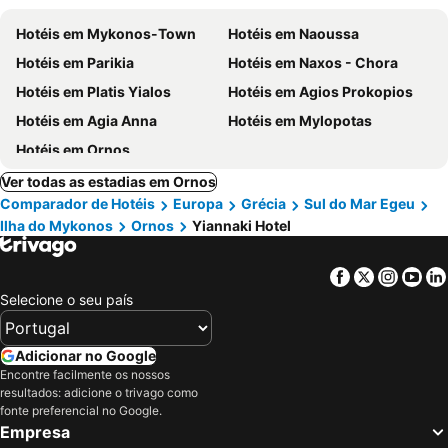
Hotéis em Mykonos-Town
Hotéis em Naoussa
Hotéis em Parikia
Hotéis em Naxos - Chora
Hotéis em Platis Yialos
Hotéis em Agios Prokopios
Hotéis em Agia Anna
Hotéis em Mylopotas
Hotéis em Ornos
Ver todas as estadias em Ornos
Comparador de Hotéis
Europa
Grécia
Sul do Mar Egeu
Ilha do Mykonos
Ornos
Yiannaki Hotel
Facebook
Twitter
Insta
Yo
Selecione o seu país
Adicionar no Google
Encontre facilmente os nossos
resultados: adicione o trivago como
fonte preferencial no Google.
Empresa