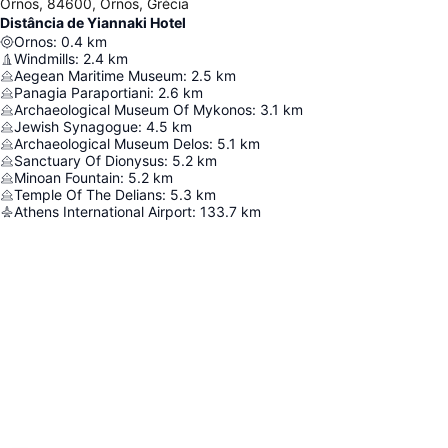
Ornos, 84600, Ornos, Grécia
Distância de Yiannaki Hotel
Ornos
:
0.4
km
Windmills
:
2.4
km
Aegean Maritime Museum
:
2.5
km
Panagia Paraportiani
:
2.6
km
Archaeological Museum Of Mykonos
:
3.1
km
Jewish Synagogue
:
4.5
km
Archaeological Museum Delos
:
5.1
km
Sanctuary Of Dionysus
:
5.2
km
Minoan Fountain
:
5.2
km
Temple Of The Delians
:
5.3
km
Athens International Airport
:
133.7
km