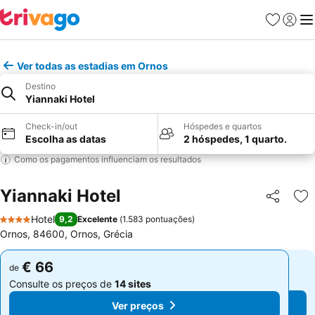
Favoritos
Iniciar
Me
Ver todas as estadias em Ornos
Destino
Yiannaki Hotel
Check-in/out
Hóspedes e quartos
Escolha as datas
2 hóspedes, 1 quarto.
Como os pagamentos influenciam os resultados
Yiannaki Hotel
Partilhar
Ad
Hotel
9,2
Excelente
(
1.583 pontuações
)
4 Estrelas
Ornos, 84600, Ornos, Grécia
€ 66
€ 66
de
de
Consulte os preços de
14 sites
Consulte os preços de
14 sites
Ver preços
Ver preços