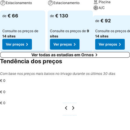
Piscina
Estacionamento
Estacionamento
A/C
Ver preços
Ver preços
€ 66
€ 130
de
de
Ver preços
€ 92
de
Consulte os preços de
Consulte os preços de
9
Consulte os preços d
14 sites
sites
14 sites
Ver preços
Ver preços
Ver preços
Ver todas as estadias em Ornos
Tendência dos preços
Com base nos preços mais baixos no trivago durante os últimos 30 dias
€ 0
€ 0
€ 0