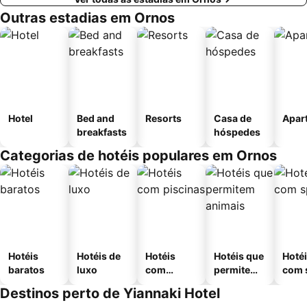
Outras estadias em Ornos
Hotel
Bed and
Resorts
Casa de
Apar
breakfasts
hóspedes
Categorias de hotéis populares em Ornos
Hotéis
Hotéis de
Hotéis
Hotéis que
Hoté
baratos
luxo
com
permitem
com 
piscinas
animais
Destinos perto de Yiannaki Hotel