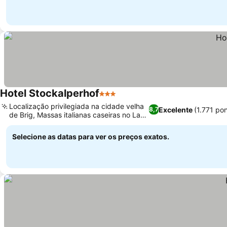
Hotel Stockalperhof
3 Estrelas
Localização privilegiada na cidade velha
Excelente
(1.771 po
8,7
de Brig, Massas italianas caseiras no La
Terrazza
Selecione as datas para ver os preços exatos.