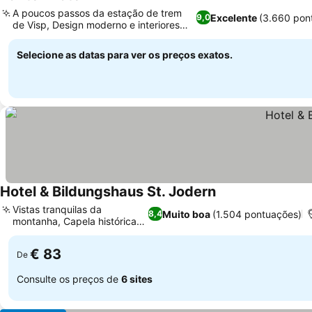
3 Estrelas
A poucos passos da estação de trem
Excelente
(3.660 pon
9,0
de Visp, Design moderno e interiores
renovados
Selecione as datas para ver os preços exatos.
Hotel & Bildungshaus St. Jodern
Vistas tranquilas da
Muito boa
(1.504 pontuações)
8,4
montanha, Capela histórica
no local
€ 83
De
Consulte os preços de
6 sites