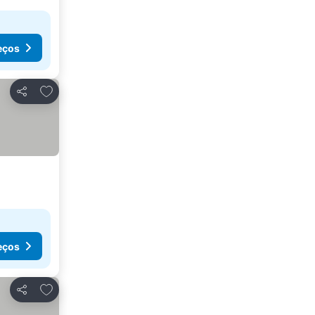
eços
Adicionar aos favoritos
Partilhar
eços
Adicionar aos favoritos
Partilhar