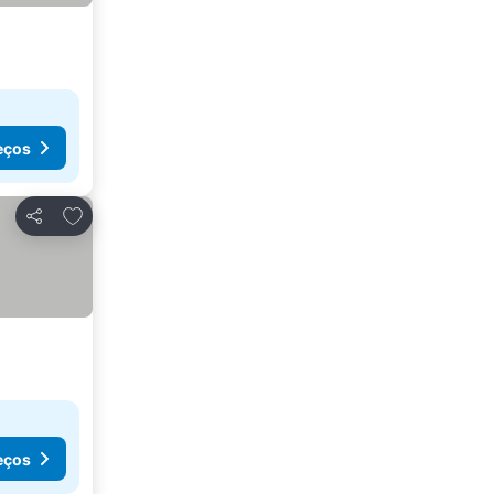
eços
Adicionar aos favoritos
Partilhar
eços