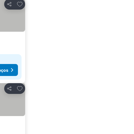
Adicionar aos favoritos
Partilhar
eços
Adicionar aos favoritos
Partilhar