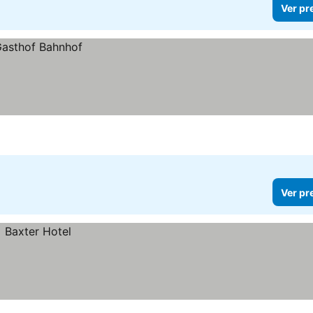
Ver pr
Ver pr