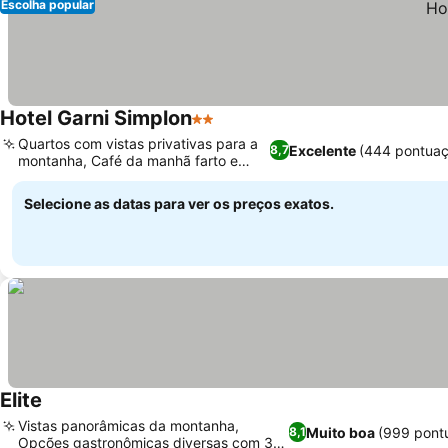
Escolha popular
Hotel Garni Simplon
2 Estrelas
Quartos com vistas privativas para a
Excelente
(444 pontuaç
8,7
montanha, Café da manhã farto e
fresco
Selecione as datas para ver os preços exatos.
Elite
Vistas panorâmicas da montanha,
Muito boa
(999 pont
8,1
Opções gastronômicas diversas com 3