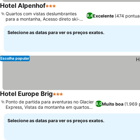
Hotel Alpenhof
3 Estrelas
Quartos com vistas deslumbrantes
Excelente
(474 pontua
9,4
para a montanha, Acesso direto ski-
in/ski-out
Selecione as datas para ver os preços exatos.
Escolha popular
Hotel Europe Brig
3 Estrelas
Ponto de partida para aventuras no Glacier
Muito boa
(1.969 
8,0
Express, Vistas da montanha em quartos
selecionados
Selecione as datas para ver os preços exatos.