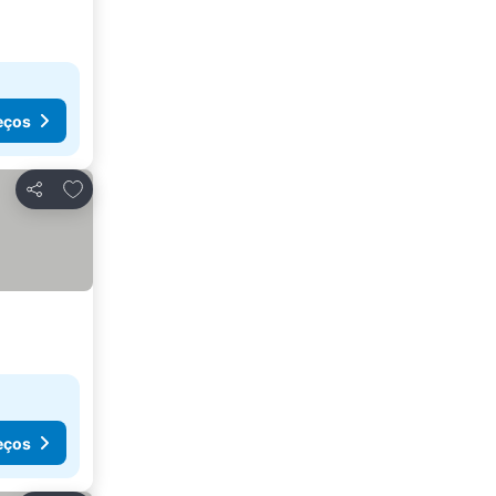
eços
Adicionar aos favoritos
Partilhar
eços