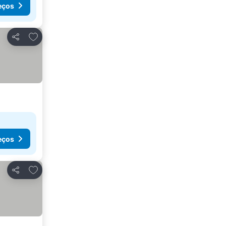
eços
Adicionar aos favoritos
Partilhar
eços
Adicionar aos favoritos
Partilhar