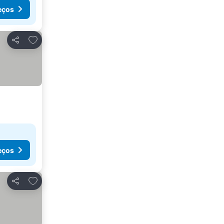
eços
Adicionar aos favoritos
Partilhar
eços
Adicionar aos favoritos
Partilhar