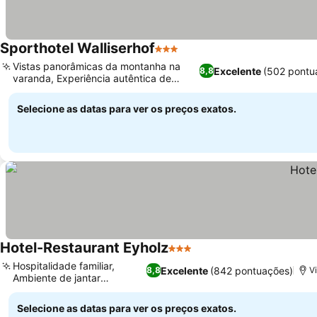
Sporthotel Walliserhof
3 Estrelas
Vistas panorâmicas da montanha na
Excelente
(502 pontu
8,8
varanda, Experiência autêntica de
jantar suíço
Selecione as datas para ver os preços exatos.
Hotel-Restaurant Eyholz
3 Estrelas
Hospitalidade familiar,
Excelente
(842 pontuações)
8,8
V
Ambiente de jantar
romântico
Selecione as datas para ver os preços exatos.