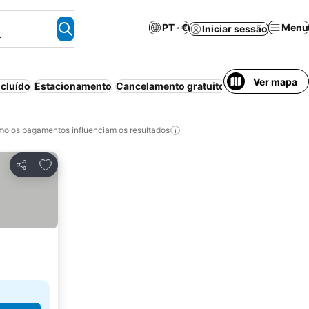
PT · €
Menu
Iniciar sessão
.
Ver mapa
cluído
Estacionamento
Cancelamento gratuito
o os pagamentos influenciam os resultados
Adicionar aos favoritos
Partilhar