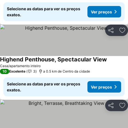
Selecione as datas para ver os preços
Ver preços
exatos.
Partilhar
Ad
Highend Penthouse, Spectacular View
Ver preço
Casa/apartamento inteiro
10
Excelente
3
a 0.5 km de Centro da cidade
Selecione as datas para ver os preços
Ver preços
exatos.
Partilhar
Ad