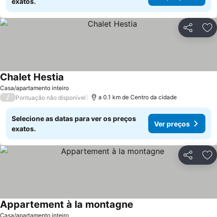
exatos.
Partilhar
Ad
Chalet Hestia
Ver preços
Casa/apartamento inteiro
/
a 0.1 km de Centro da cidade
Pontuação não disponível
Selecione as datas para ver os preços
Ver preços
exatos.
Partilhar
Ad
Appartement à la montagne
Ver preços
Casa/apartamento inteiro