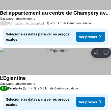
Bel appartement au centre de Champéry avec vue
Ver preços
Casa/apartamento inteiro
/
a 0.5 km de Centro da cidade
Pontuação não disponível
Selecione as datas para ver os preços
Ver preços
exatos.
Partilhar
Ad
L'Eglantine
Ver preços
Casa/apartamento inteiro
9,5
Excelente
4
a 0.5 km de Centro da cidade
Selecione as datas para ver os preços
Ver preços
exatos.