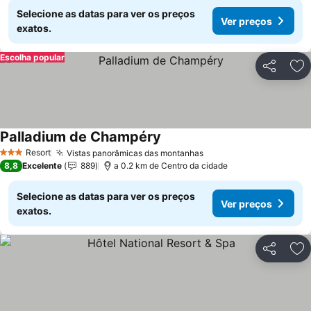
Selecione as datas para ver os preços
Ver preços
exatos.
Escolha popular
Partilhar
Ad
Palladium de Champéry
Ver preços
Resort
Vistas panorâmicas das montanhas
Ver preços
3 Estrelas
8,8
Excelente
889
a 0.2 km de Centro da cidade
Selecione as datas para ver os preços
Ver preços
exatos.
Partilhar
Ad