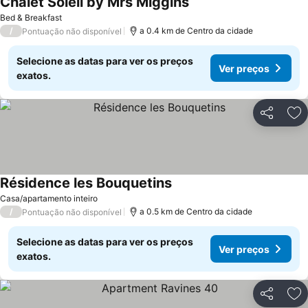
Chalet Soleil by Mrs Miggins
Ver preços
Bed & Breakfast
/
a 0.4 km de Centro da cidade
Pontuação não disponível
Selecione as datas para ver os preços
Ver preços
exatos.
Partilhar
Ad
Résidence les Bouquetins
Ver preços
Casa/apartamento inteiro
/
a 0.5 km de Centro da cidade
Pontuação não disponível
Selecione as datas para ver os preços
Ver preços
exatos.
Partilhar
Ad