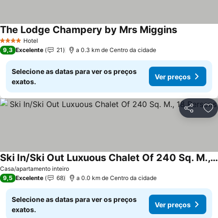
The Lodge Champery by Mrs Miggins
Ver preços
Hotel
4 Estrelas
9,3
Excelente
21
a 0.3 km de Centro da cidade
Selecione as datas para ver os preços
Ver preços
exatos.
Partilhar
Ad
Ski In/Ski Out Luxuous Chalet Of 240 Sq. M., 18 Persons
Ver preços
Casa/apartamento inteiro
9,5
Excelente
68
a 0.0 km de Centro da cidade
Selecione as datas para ver os preços
Ver preços
exatos.