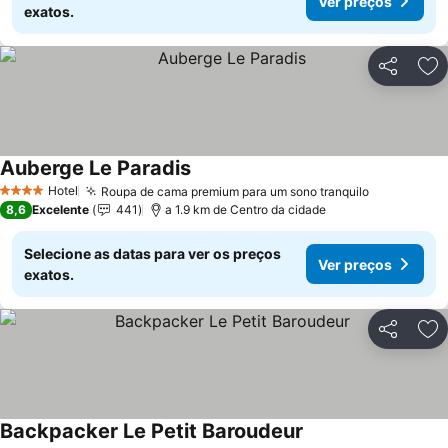
Ver preços
exatos.
Partilhar
Ad
Auberge Le Paradis
Ver preços
Hotel
Roupa de cama premium para um sono tranquilo
Ver preço
4 Estrelas
8,6
Excelente
441
a 1.9 km de Centro da cidade
Selecione as datas para ver os preços
Ver preços
exatos.
Partilhar
Ad
Backpacker Le Petit Baroudeur
Ver preços