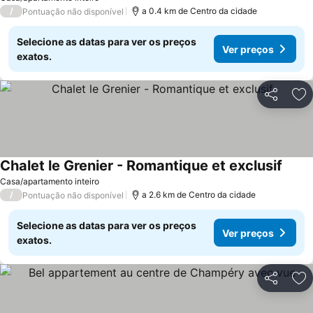
/
a 0.4 km de Centro da cidade
Pontuação não disponível
Selecione as datas para ver os preços
Ver preços
exatos.
Partilhar
Ad
Chalet le Grenier - Romantique et exclusif
Ver p
Casa/apartamento inteiro
/
a 2.6 km de Centro da cidade
Pontuação não disponível
Selecione as datas para ver os preços
Ver preços
exatos.
Partilhar
Ad