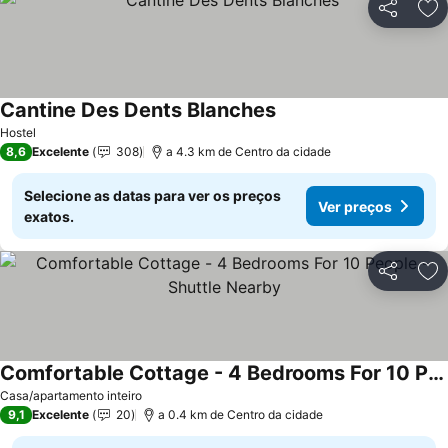
Partilhar
Ad
Cantine Des Dents Blanches
Ver preços
Hostel
8,6
Excelente
308
a 4.3 km de Centro da cidade
Selecione as datas para ver os preços
Ver preços
exatos.
Partilhar
Ad
Comfortable Cottage - 4 Bedrooms For 10 People - Shuttle Nearby
Ver preços
Casa/apartamento inteiro
9,1
Excelente
20
a 0.4 km de Centro da cidade