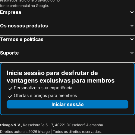
resultados: adicione o trivago como
Grindelwald, Berna Hotéis
Zurique, Zurique Hotéis
fonte preferencial no Google.
Genébra, Genébra Hotéis
Basileia, Basileia Hotéis
Empresa
Lucerna, Lucerna Hotéis
Cointrin, Genébra Hotéis
Os nossos produtos
St. Moritz, Grisões Hotéis
Termos e políticas
Suporte
Inicie sessão para desfrutar de
vantagens exclusivas para membros
Personalize a sua experiência
Ofertas e preços para membros
Iniciar sessão
trivago N.V.
, Kesselstraße 5 – 7, 40221 Düsseldorf, Alemanha
Direitos autorais 2026 trivago | Todos os direitos reservados.