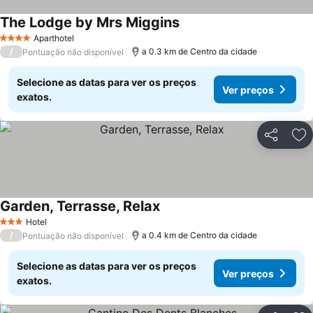
The Lodge by Mrs Miggins
Ver preços
Aparthotel
4 Estrelas
/
a 0.3 km de Centro da cidade
Pontuação não disponível
Selecione as datas para ver os preços
Ver preços
exatos.
Partilhar
Ad
Garden, Terrasse, Relax
Ver preços
Hotel
3 Estrelas
/
a 0.4 km de Centro da cidade
Pontuação não disponível
Selecione as datas para ver os preços
Ver preços
exatos.