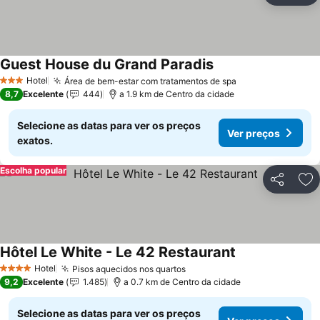
Guest House du Grand Paradis
Ver preços
Hotel
Área de bem-estar com tratamentos de spa
Ver preços
3 Estrelas
8,7
Excelente
444
a 1.9 km de Centro da cidade
Selecione as datas para ver os preços
Ver preços
exatos.
Escolha popular
Partilhar
Ad
Hôtel Le White - Le 42 Restaurant
Ver preços
Hotel
Pisos aquecidos nos quartos
Ver preços
4 Estrelas
9,2
Excelente
1.485
a 0.7 km de Centro da cidade
Selecione as datas para ver os preços