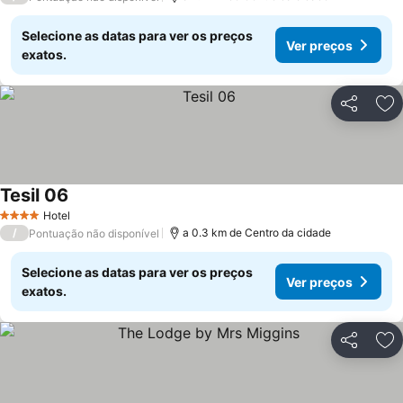
Selecione as datas para ver os preços
Ver preços
exatos.
Partilhar
Ad
Tesil 06
Ver preços
Hotel
4 Estrelas
/
a 0.3 km de Centro da cidade
Pontuação não disponível
Selecione as datas para ver os preços
Ver preços
exatos.
Partilhar
Ad