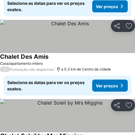
Selecione as datas para ver os preços
Ver preços
exatos.
Partilhar
Ad
Chalet Des Amis
Ver preços
Casa/apartamento inteiro
/
a 0.3 km de Centro da cidade
Pontuação não disponível
Selecione as datas para ver os preços
Ver preços
exatos.
Partilhar
Ad