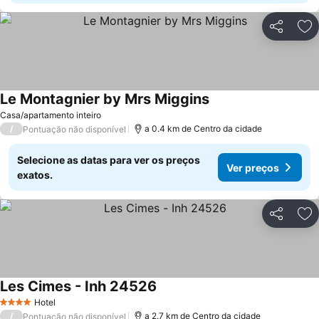
Partilhar
Ad
Le Montagnier by Mrs Miggins
Ver preços
Casa/apartamento inteiro
/
a 0.4 km de Centro da cidade
Pontuação não disponível
Selecione as datas para ver os preços
Ver preços
exatos.
Partilhar
Ad
Les Cimes - Inh 24526
Ver preços
Hotel
4 Estrelas
/
a 2.7 km de Centro da cidade
Pontuação não disponível