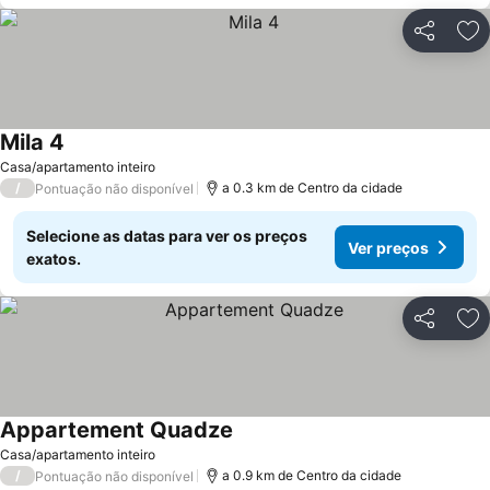
Partilhar
Ad
Mila 4
Ver preços
Casa/apartamento inteiro
/
a 0.3 km de Centro da cidade
Pontuação não disponível
Selecione as datas para ver os preços
Ver preços
exatos.
Partilhar
Ad
Appartement Quadze
Ver preços
Casa/apartamento inteiro
/
a 0.9 km de Centro da cidade
Pontuação não disponível