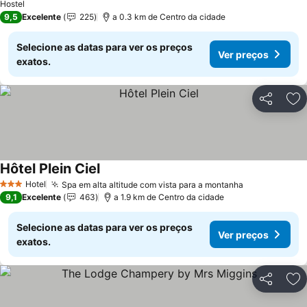
Hostel
9,5
Excelente
225
a 0.3 km de Centro da cidade
Selecione as datas para ver os preços
Ver preços
exatos.
Partilhar
Ad
Hôtel Plein Ciel
Ver preços
Hotel
Spa em alta altitude com vista para a montanha
Ver preços
3 Estrelas
9,1
Excelente
463
a 1.9 km de Centro da cidade
Selecione as datas para ver os preços
Ver preços
exatos.
Partilhar
Ad