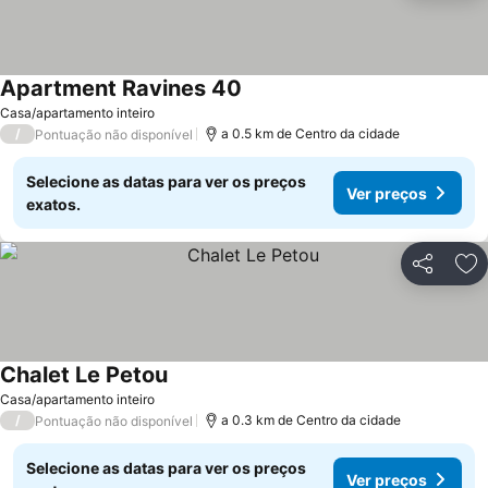
Apartment Ravines 40
Ver preços
Casa/apartamento inteiro
/
a 0.5 km de Centro da cidade
Pontuação não disponível
Selecione as datas para ver os preços
Ver preços
exatos.
Partilhar
Ad
Chalet Le Petou
Ver preços
Casa/apartamento inteiro
/
a 0.3 km de Centro da cidade
Pontuação não disponível
Selecione as datas para ver os preços
Ver preços