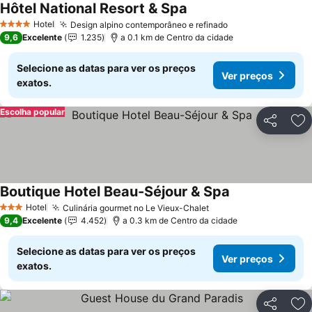
Hôtel National Resort & Spa
Ver preços
Hotel
Design alpino contemporâneo e refinado
Ver preços
4 Estrelas
9,6
Excelente
1.235
a 0.1 km de Centro da cidade
Selecione as datas para ver os preços
Ver preços
exatos.
Escolha popular
Partilhar
Ad
Boutique Hotel Beau-Séjour & Spa
Ver preços
Hotel
Culinária gourmet no Le Vieux-Chalet
Ver preços
3 Estrelas
9,4
Excelente
4.452
a 0.3 km de Centro da cidade
Selecione as datas para ver os preços
Ver preços
exatos.
Partilhar
Ad