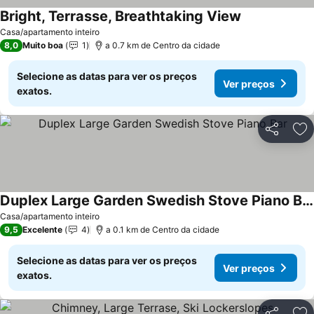
Bright, Terrasse, Breathtaking View
Ver preços
Casa/apartamento inteiro
8,0
Muito boa
1
a 0.7 km de Centro da cidade
Selecione as datas para ver os preços
Ver preços
exatos.
Partilhar
Ad
Duplex Large Garden Swedish Stove Piano Bar
Ver preços
Casa/apartamento inteiro
9,5
Excelente
4
a 0.1 km de Centro da cidade
Selecione as datas para ver os preços
Ver preços
exatos.