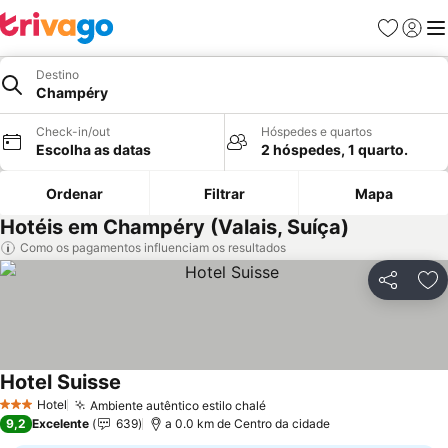
Favoritos
Iniciar
Me
Destino
Champéry
Check-in/out
Hóspedes e quartos
Escolha as datas
2 hóspedes, 1 quarto.
Ordenar
Filtrar
Mapa
Hotéis em Champéry (Valais, Suíça)
Como os pagamentos influenciam os resultados
Partilhar
Ad
Hotel Suisse
Ver preços
Hotel
Ambiente autêntico estilo chalé
Ver preços
3 Estrelas
9,2
Excelente
639
a 0.0 km de Centro da cidade