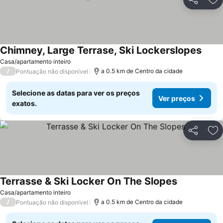
Partilhar
Ad
Chimney, Large Terrase, Ski Lockerslopes
Ver p
Casa/apartamento inteiro
/
a 0.5 km de Centro da cidade
Pontuação não disponível
Selecione as datas para ver os preços
Ver preços
exatos.
Partilhar
Ad
Terrasse & Ski Locker On The Slopes
Ver preços
Casa/apartamento inteiro
/
a 0.5 km de Centro da cidade
Pontuação não disponível