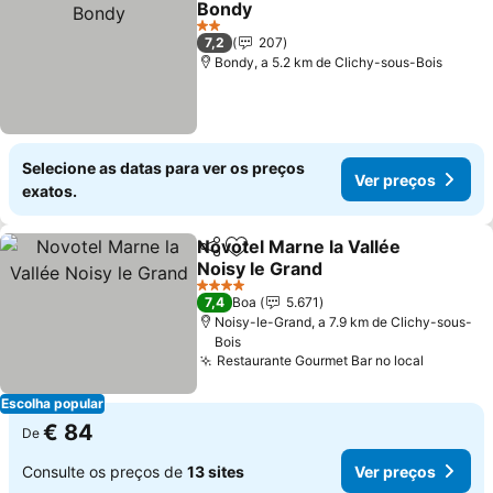
Bondy
2 Estrelas
7,2
207
Bondy, a 5.2 km de Clichy-sous-Bois
Selecione as datas para ver os preços
Ver preços
exatos.
Novotel Marne la Vallée
Partilhar
Adicionar aos favoritos
Noisy le Grand
4 Estrelas
7,4
Boa
5.671
Noisy-le-Grand, a 7.9 km de Clichy-sous-
Bois
Restaurante Gourmet Bar no local
Escolha popular
€ 84
De
Consulte os preços de
13 sites
Ver preços