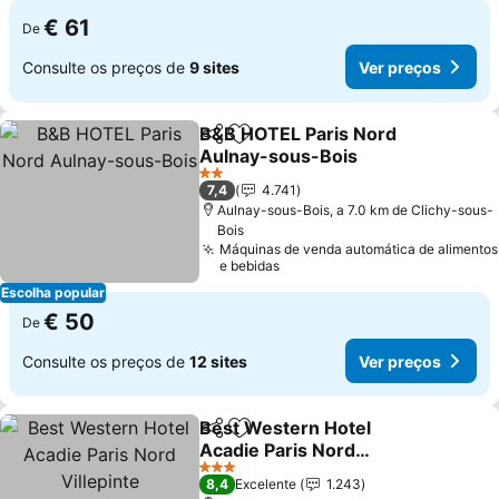
€ 61
De
Consulte os preços de
9 sites
Ver preços
B&B HOTEL Paris Nord
Partilhar
Adicionar aos favoritos
Aulnay-sous-Bois
2 Estrelas
7,4
4.741
Aulnay-sous-Bois, a 7.0 km de Clichy-sous-
Bois
Máquinas de venda automática de alimentos
e bebidas
Escolha popular
€ 50
De
Consulte os preços de
12 sites
Ver preços
Best Western Hotel
Partilhar
Adicionar aos favoritos
Acadie Paris Nord
Villepinte
3 Estrelas
8,4
Excelente
1.243