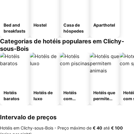
Bed and
Hostel
Casa de
Aparthotel
breakfasts
hóspedes
Categorias de hotéis populares em Clichy-
sous-Bois
Hotéis
Hotéis de
Hotéis
Hotéis que
Hoté
baratos
luxo
com
permitem
com 
piscinas
animais
Intervalo de preços
Hotéis em Clichy-sous-Bois -
Preço máximo
de
‎€ 40
até
‎€ 100