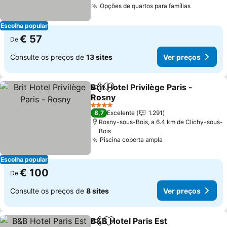
Opções de quartos para famílias
Escolha popular
€ 57
De
Consulte os preços de
13 sites
Ver preços
Brit Hotel Privilège Paris -
Partilhar
Adicionar aos favoritos
Rosny
4 Estrelas
8,7
Excelente
1.291
Rosny-sous-Bois, a 6.4 km de Clichy-sous-
Bois
Piscina coberta ampla
Escolha popular
€ 100
De
Consulte os preços de
8 sites
Ver preços
B&B Hotel Paris Est
Partilhar
Adicionar aos favoritos