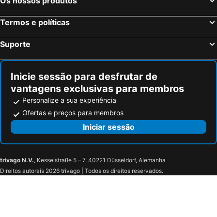
Os nossos produtos
ibis Villepinte Parc Expos
Les Jardins du Marais
Termos e políticas
Campanile PRIME - Paris Bobigny
Le Ruisseau
Grand Hôtel du Bel Air
Suporte
Inicie sessão para desfrutar de
vantagens exclusivas para membros
Personalize a sua experiência
Ofertas e preços para membros
Iniciar sessão
trivago N.V.
, Kesselstraße 5 – 7, 40221 Düsseldorf, Alemanha
Direitos autorais 2026 trivago | Todos os direitos reservados.