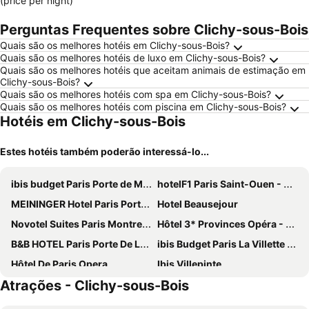
(price per night)
Perguntas Frequentes sobre Clichy-sous-Bois
Quais são os melhores hotéis em Clichy-sous-Bois?
Quais são os melhores hotéis de luxo em Clichy-sous-Bois?
Quais são os melhores hotéis que aceitam animais de estimação em
Clichy-sous-Bois?
Quais são os melhores hotéis com spa em Clichy-sous-Bois?
Quais são os melhores hotéis com piscina em Clichy-sous-Bois?
Hotéis em Clichy-sous-Bois
Estes hotéis também poderão interessá-lo...
ibis budget Paris Porte de Montmartre
hotelF1 Paris Saint-Ouen - Marché aux Puces
MEININGER Hotel Paris Porte De Vincennes
Hotel Beausejour
Novotel Suites Paris Montreuil Vincennes
Hôtel 3* Provinces Opéra - Vacances Bleues
B&B HOTEL Paris Porte De La Villette
ibis Budget Paris La Villette 19ème
Hôtel De Paris Opera
Ibis Villepinte
Atrações - Clichy-sous-Bois
Grand Hotel de Paris
Hôtel Rachel
Mercure Paris 19 Philharmonie La Villette
Exe Panorama