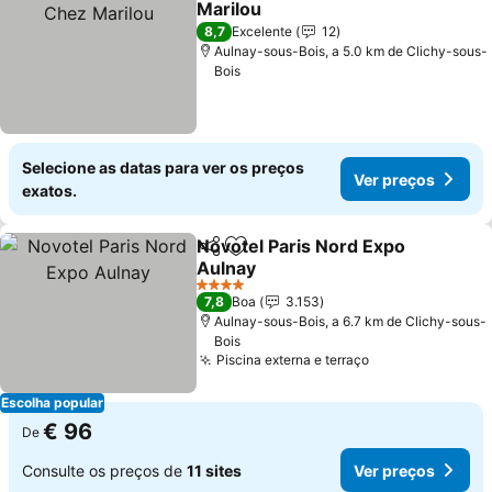
Marilou
8,7
Excelente
12
Aulnay-sous-Bois, a 5.0 km de Clichy-sous-
Bois
Selecione as datas para ver os preços
Ver preços
exatos.
Novotel Paris Nord Expo
Partilhar
Adicionar aos favoritos
Aulnay
4 Estrelas
7,8
Boa
3.153
Aulnay-sous-Bois, a 6.7 km de Clichy-sous-
Bois
Piscina externa e terraço
Escolha popular
€ 96
De
Consulte os preços de
11 sites
Ver preços