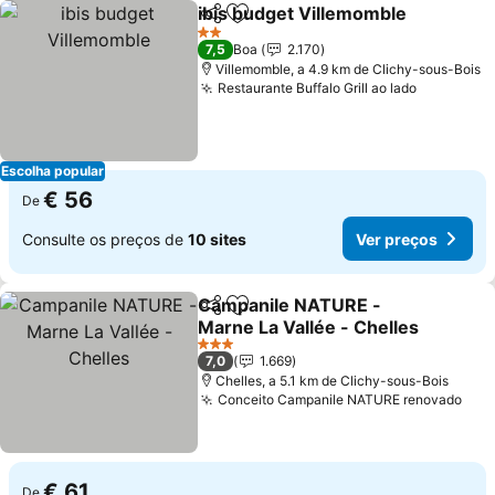
ibis budget Villemomble
Partilhar
Adicionar aos favoritos
2 Estrelas
7,5
Boa
2.170
Villemomble, a 4.9 km de Clichy-sous-Bois
Restaurante Buffalo Grill ao lado
Escolha popular
€ 56
De
Consulte os preços de
10 sites
Ver preços
Campanile NATURE -
Partilhar
Adicionar aos favoritos
Marne La Vallée - Chelles
3 Estrelas
7,0
1.669
Chelles, a 5.1 km de Clichy-sous-Bois
Conceito Campanile NATURE renovado
€ 61
De