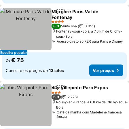
Mercure Paris Val de
Partilhar
Adicionar aos favoritos
Fontenay
4 Estrelas
8,3
Muito boa
3.051
Fontenay-sous-Bois, a 7.6 km de Clichy-
sous-Bois
Acesso direto ao RER para Paris e Disney
Escolha popular
€ 75
De
Consulte os preços de
13 sites
Ver preços
ibis Villepinte Parc Expos
Partilhar
Adicionar aos favoritos
3 Estrelas
6,9
2.778
Roissy-en-France, a 6.8 km de Clichy-sous-
Bois
Café da manhã com Madeleine francesa
fresca