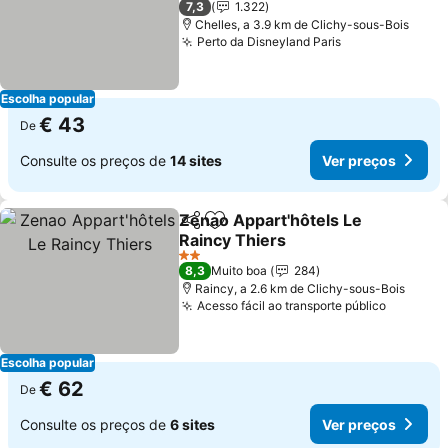
7,3
1.322
Chelles, a 3.9 km de Clichy-sous-Bois
Perto da Disneyland Paris
Escolha popular
€ 43
De
Consulte os preços de
14 sites
Ver preços
Zenao Appart'hôtels Le
Partilhar
Adicionar aos favoritos
Raincy Thiers
2 Estrelas
8,3
Muito boa
284
Raincy, a 2.6 km de Clichy-sous-Bois
Acesso fácil ao transporte público
Escolha popular
€ 62
De
Consulte os preços de
6 sites
Ver preços