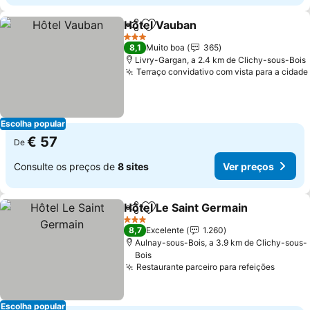
Hôtel Vauban
Partilhar
Adicionar aos favoritos
3 Estrelas
8,1
Muito boa
365
Livry-Gargan, a 2.4 km de Clichy-sous-Bois
Terraço convidativo com vista para a cidade
Escolha popular
€ 57
De
Consulte os preços de
8 sites
Ver preços
Hôtel Le Saint Germain
Partilhar
Adicionar aos favoritos
3 Estrelas
8,7
Excelente
1.260
Aulnay-sous-Bois, a 3.9 km de Clichy-sous-
Bois
Restaurante parceiro para refeições
Escolha popular