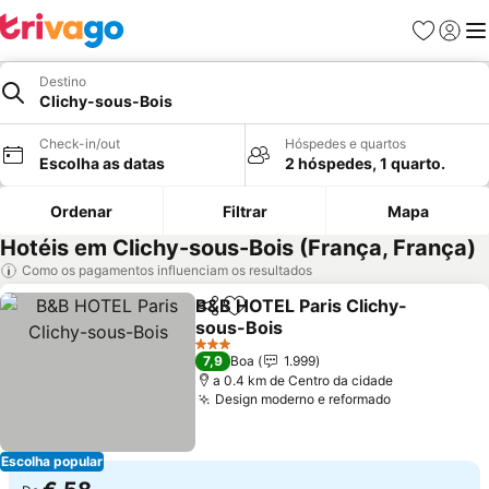
Favoritos
Iniciar
Me
Destino
Clichy-sous-Bois
Check-in/out
Hóspedes e quartos
Escolha as datas
2 hóspedes, 1 quarto.
Ordenar
Filtrar
Mapa
Hotéis em Clichy-sous-Bois (França, França)
Como os pagamentos influenciam os resultados
B&B HOTEL Paris Clichy-
Partilhar
Adicionar aos favoritos
sous-Bois
3 Estrelas
7,9
Boa
1.999
a 0.4 km de Centro da cidade
Design moderno e reformado
Escolha popular