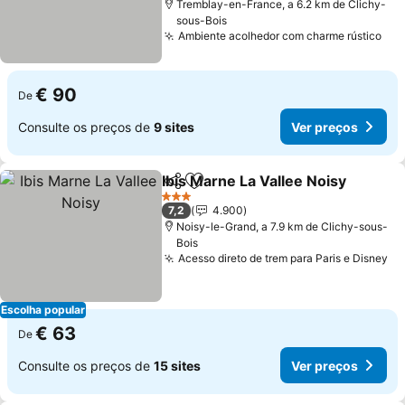
Tremblay-en-France, a 6.2 km de Clichy-
sous-Bois
Ambiente acolhedor com charme rústico
€ 90
De
Consulte os preços de
9 sites
Ver preços
Ibis Marne La Vallee Noisy
Partilhar
Adicionar aos favoritos
3 Estrelas
7,2
4.900
Noisy-le-Grand, a 7.9 km de Clichy-sous-
Bois
Acesso direto de trem para Paris e Disney
Escolha popular
€ 63
De
Consulte os preços de
15 sites
Ver preços