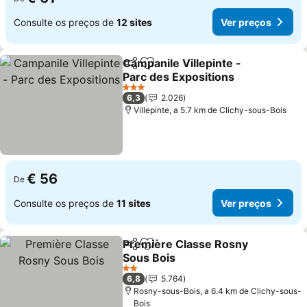
Consulte os preços de
12 sites
Ver preços
Campanile Villepinte -
Partilhar
Adicionar aos favoritos
Parc des Expositions
3 Estrelas
6,3
2.026
Villepinte, a 5.7 km de Clichy-sous-Bois
€ 56
De
Consulte os preços de
11 sites
Ver preços
Première Classe Rosny
Partilhar
Adicionar aos favoritos
Sous Bois
2 Estrelas
6,8
5.764
Rosny-sous-Bois, a 6.4 km de Clichy-sous-
Bois