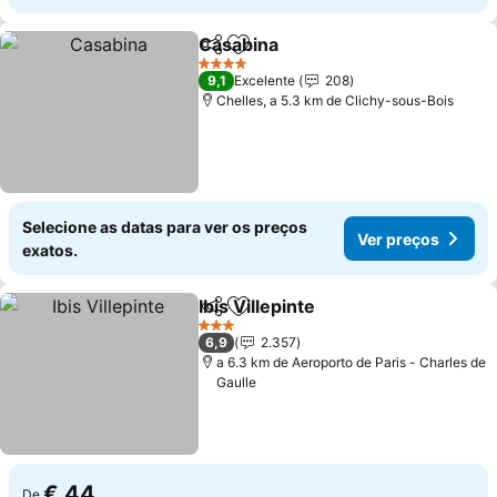
Casabina
Partilhar
Adicionar aos favoritos
4 Estrelas
9,1
Excelente
208
Chelles, a 5.3 km de Clichy-sous-Bois
Selecione as datas para ver os preços
Ver preços
exatos.
Ibis Villepinte
Partilhar
Adicionar aos favoritos
3 Estrelas
6,9
2.357
a 6.3 km de Aeroporto de Paris - Charles de
Gaulle
€ 44
De