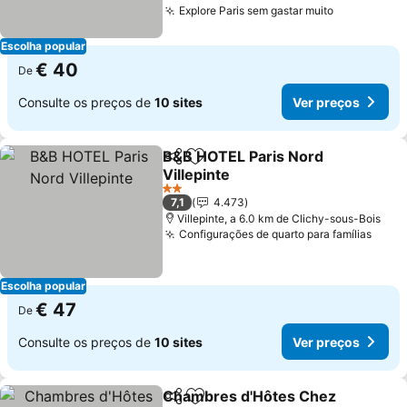
Explore Paris sem gastar muito
Escolha popular
€ 40
De
Consulte os preços de
10 sites
Ver preços
B&B HOTEL Paris Nord
Partilhar
Adicionar aos favoritos
Villepinte
2 Estrelas
7,1
4.473
Villepinte, a 6.0 km de Clichy-sous-Bois
Configurações de quarto para famílias
Escolha popular
€ 47
De
Consulte os preços de
10 sites
Ver preços
Chambres d'Hôtes Chez
Partilhar
Adicionar aos favoritos