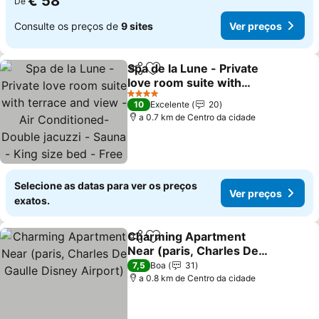
€ 58
De
Consulte os preços de
9 sites
Ver preços
Spa de la Lune - Private
Partilhar
Adicionar aos favoritos
love room suite with
terrace and view - Air
4 Estrelas
10
Excelente
20
Conditioned- Double
a 0.7 km de Centro da cidade
jacuzzi - Sauna - King
size bed - Free WIFI -
Free parking -
Selecione as datas para ver os preços
Ver preços
exatos.
Charming Apartment
Partilhar
Adicionar aos favoritos
Near (paris, Charles De
Gaulle Disney Airport)
7,5
Boa
31
a 0.8 km de Centro da cidade