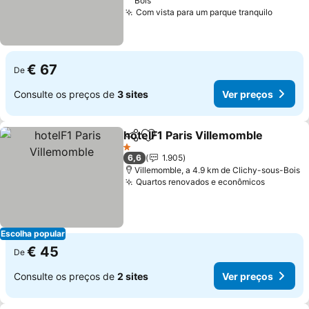
Bois
Com vista para um parque tranquilo
€ 67
De
Consulte os preços de
3 sites
Ver preços
hotelF1 Paris Villemomble
Partilhar
Adicionar aos favoritos
1 Estrelas
6,6
1.905
Villemomble, a 4.9 km de Clichy-sous-Bois
Quartos renovados e econômicos
Escolha popular
€ 45
De
Consulte os preços de
2 sites
Ver preços