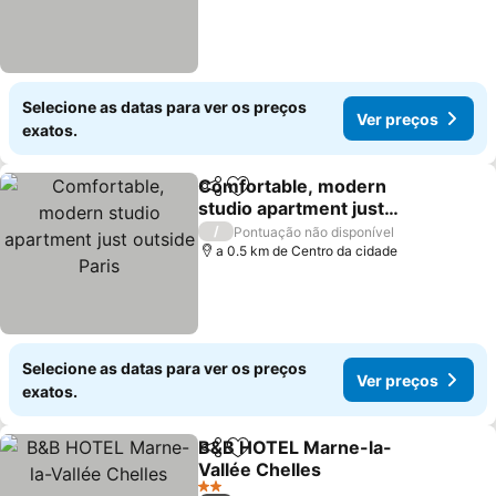
Selecione as datas para ver os preços
Ver preços
exatos.
Comfortable, modern
Partilhar
Adicionar aos favoritos
studio apartment just
outside Paris
/
Pontuação não disponível
a 0.5 km de Centro da cidade
Selecione as datas para ver os preços
Ver preços
exatos.
B&B HOTEL Marne-la-
Partilhar
Adicionar aos favoritos
Vallée Chelles
2 Estrelas