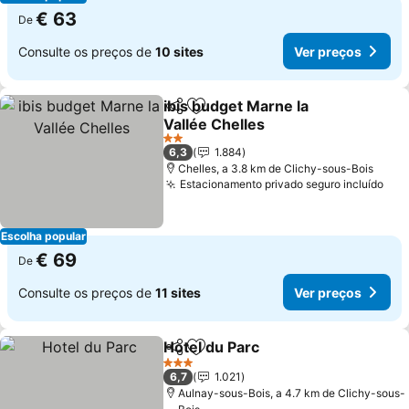
€ 63
De
Consulte os preços de
10 sites
Ver preços
ibis budget Marne la
Partilhar
Adicionar aos favoritos
Vallée Chelles
2 Estrelas
6,3
1.884
Chelles, a 3.8 km de Clichy-sous-Bois
Estacionamento privado seguro incluído
Escolha popular
€ 69
De
Consulte os preços de
11 sites
Ver preços
Hotel du Parc
Partilhar
Adicionar aos favoritos
3 Estrelas
6,7
1.021
Aulnay-sous-Bois, a 4.7 km de Clichy-sous-