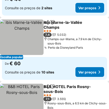
Consulte os preços de
2 sites
Ver preços
ibis Marne-la-Vallée
Partilhar
Adicionar aos favoritos
Champs
3 Estrelas
7,4
5.032
Champs-sur-Marne, a 7.9 km de Clichy-
sous-Bois
Perto da Disneyland Paris
Escolha popular
€ 60
De
Consulte os preços de
10 sites
Ver preços
B&B HOTEL Paris Rosny-
Partilhar
Adicionar aos favoritos
sous-Bois
3 Estrelas
7,1
3.555
Rosny-sous-Bois, a 6.5 km de Clichy-sous-
Bois