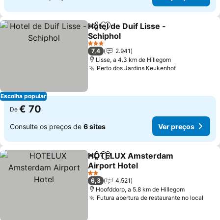
Hotel de Duif Lisse -
Partilhar
Adicionar aos favoritos
Schiphol
3 Estrelas
7,4
2.941
Lisse, a 4.3 km de Hillegom
Perto dos Jardins Keukenhof
Escolha popular
€ 70
De
Consulte os preços de
6 sites
Ver preços
HOTELUX Amsterdam
Partilhar
Adicionar aos favoritos
Airport Hotel
2 Estrelas
6,3
4.521
Hoofddorp, a 5.8 km de Hillegom
Futura abertura de restaurante no local