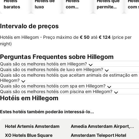
Hotéis
Hotéis de
Hotéis
Hotéis que
Hoté
baratos
luxo
com
permitem
com 
piscinas
animais
Intervalo de preços
Hotéis em Hillegom -
Preço máximo
de
‎€ 50
até
‎€ 124
(price per
night)
Perguntas Frequentes sobre Hillegom
Quais são os melhores hotéis em Hillegom?
Quais são os melhores hotéis de luxo em Hillegom?
Quais são os melhores hotéis que aceitam animais de estimação em
Hillegom?
Quais são os melhores hotéis com spa em Hillegom?
Quais são os melhores hotéis com piscina em Hillegom?
Hotéis em Hillegom
Estes hotéis também poderão interessá-lo...
Hotel Artemis Amsterdam
Amedia Amsterdam Airport, Trademark Collection By Wyndham
XO Hotels Blue Square
Amsterdam Teleport Hotel