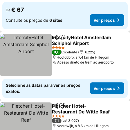
€ 67
De
Consulte os preços de
6 sites
Ver preços
IntercityHotel Amsterdam
Partilhar
Adicionar aos favoritos
Schiphol Airport
4 Estrelas
8,6
Excelente
6.225
Hoofddorp, a 7.4 km de Hillegom
Acesso direto de trem ao aeroporto
Selecione as datas para ver os preços
Ver preços
exatos.
Fletcher Hotel-
Partilhar
Adicionar aos favoritos
Restaurant De Witte Raaf
4 Estrelas
7,1
3.027
Noordwijk, a 8.6 km de Hillegom