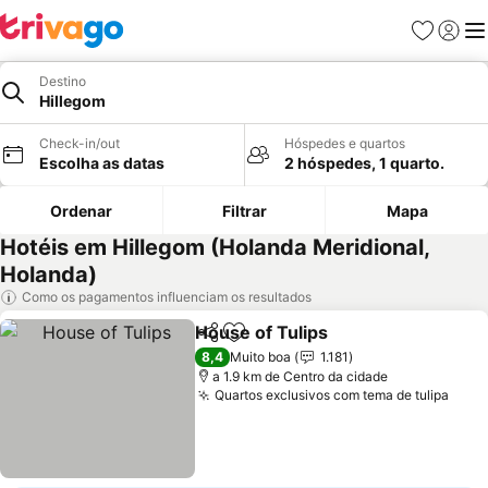
Favoritos
Iniciar
Me
Destino
Hillegom
Check-in/out
Hóspedes e quartos
Escolha as datas
2 hóspedes, 1 quarto.
Ordenar
Filtrar
Mapa
Hotéis em Hillegom (Holanda Meridional,
Holanda)
Como os pagamentos influenciam os resultados
House of Tulips
Partilhar
Adicionar aos favoritos
8,4
Muito boa
1.181
a 1.9 km de Centro da cidade
Quartos exclusivos com tema de tulipa