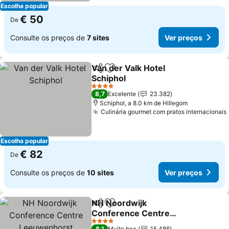
Escolha popular
€ 50
De
Consulte os preços de
7 sites
Ver preços
Van der Valk Hotel
Partilhar
Adicionar aos favoritos
Schiphol
4 Estrelas
8,7
Excelente
23.382
Schiphol, a 8.0 km de Hillegom
Culinária gourmet com pratos internacionais
Escolha popular
€ 82
De
Consulte os preços de
10 sites
Ver preços
NH Noordwijk
Partilhar
Adicionar aos favoritos
Conference Centre
Leeuwenhorst
4 Estrelas
8,1
Muito boa
15.486