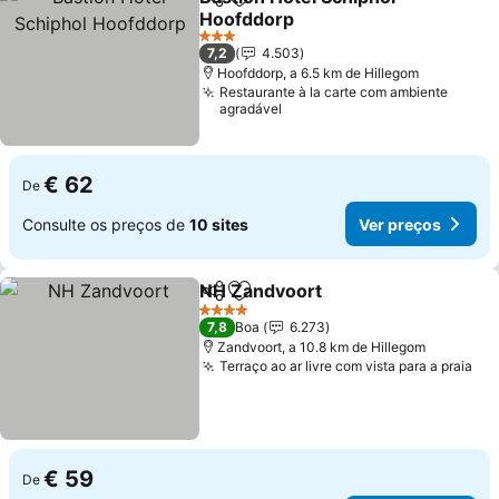
Partilhar
Adicionar aos favoritos
Hoofddorp
3 Estrelas
7,2
4.503
Hoofddorp, a 6.5 km de Hillegom
Restaurante à la carte com ambiente
agradável
€ 62
De
Consulte os preços de
10 sites
Ver preços
NH Zandvoort
Partilhar
Adicionar aos favoritos
4 Estrelas
7,8
Boa
6.273
Zandvoort, a 10.8 km de Hillegom
Terraço ao ar livre com vista para a praia
€ 59
De