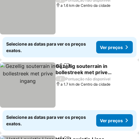
Pontuação não disponível
a 1.6 km de Centro da cidade
Selecione as datas para ver os preços
Ver preços
exatos.
Gezellig souterrain in
Partilhar
Adicionar aos favoritos
bollestreek met prive
ingang
/
Pontuação não disponível
a 1.7 km de Centro da cidade
Selecione as datas para ver os preços
Ver preços
exatos.