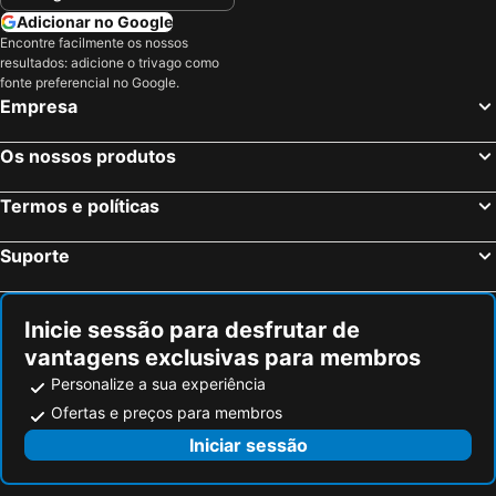
Haarlemmermeer, Holanda do Norte Hotéis
Haia, Holanda Meridional Hotéis
Adicionar no Google
Boutique Hotel & Restaurant Frenchie
Brasss Hotel Suites
Encontre facilmente os nossos
Utrecht, Utreque ou Utrecht Hotéis
Amstelveen, Holanda do Norte Hotéis
Hotel VIC
Prominent Inn Hotel
resultados: adicione o trivago como
Hoofddorp, Holanda do Norte Hotéis
Maastricht, Limburgo Hotéis
fonte preferencial no Google.
Grand Hotel Huis ter Duin
Best Western Plus Hotel Amstelveen
Empresa
Beachhotel Zandvoort by Center Parcs
Renaissance Amsterdam Schiphol Airport Hotel
Boutique Hotel d'Oude Morsch
Os nossos produtos
Termos e políticas
Suporte
Inicie sessão para desfrutar de
vantagens exclusivas para membros
Personalize a sua experiência
Ofertas e preços para membros
Iniciar sessão