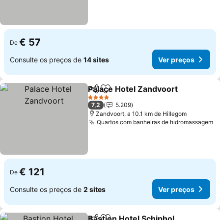
€ 57
De
Consulte os preços de
14 sites
Ver preços
Palace Hotel Zandvoort
Partilhar
Adicionar aos favoritos
4 Estrelas
7,2
5.209
Zandvoort, a 10.1 km de Hillegom
Quartos com banheiras de hidromassagem
€ 121
De
Consulte os preços de
2 sites
Ver preços
Bastion Hotel Schiphol