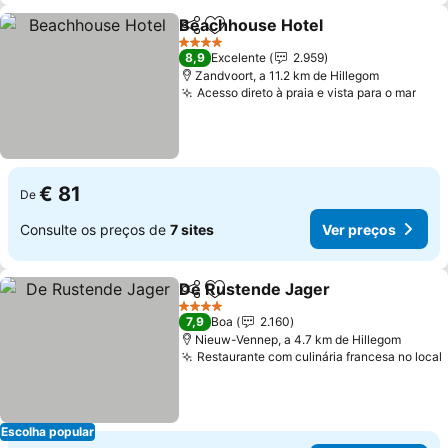
Beachhouse Hotel
Partilhar
Adicionar aos favoritos
4 Estrelas
8,9
Excelente
2.959
Zandvoort, a 11.2 km de Hillegom
Acesso direto à praia e vista para o mar
€ 81
De
Consulte os preços de
7 sites
Ver preços
De Rustende Jager
Partilhar
Adicionar aos favoritos
4 Estrelas
7,9
Boa
2.160
Nieuw-Vennep, a 4.7 km de Hillegom
Restaurante com culinária francesa no local
Escolha popular