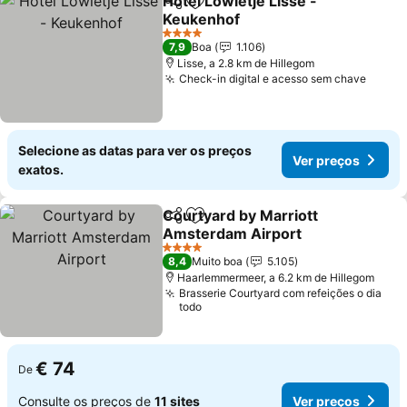
Hotel Lowietje Lisse -
Partilhar
Adicionar aos favoritos
Keukenhof
4 Estrelas
7,9
Boa
1.106
Lisse, a 2.8 km de Hillegom
Check-in digital e acesso sem chave
Selecione as datas para ver os preços
Ver preços
exatos.
Courtyard by Marriott
Partilhar
Adicionar aos favoritos
Amsterdam Airport
4 Estrelas
8,4
Muito boa
5.105
Haarlemmermeer, a 6.2 km de Hillegom
Brasserie Courtyard com refeições o dia
todo
€ 74
De
Consulte os preços de
11 sites
Ver preços