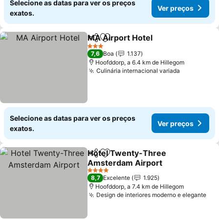
Selecione as datas para ver os preços
Ver preços
exatos.
MA Airport Hotel
Partilhar
Adicionar aos favoritos
3 Estrelas
7,6
Boa
1.137
Hoofddorp, a 6.4 km de Hillegom
Culinária internacional variada
Selecione as datas para ver os preços
Ver preços
exatos.
Hotel Twenty-Three
Partilhar
Adicionar aos favoritos
Amsterdam Airport
4 Estrelas
8,7
Excelente
1.925
Hoofddorp, a 7.4 km de Hillegom
Design de interiores moderno e elegante