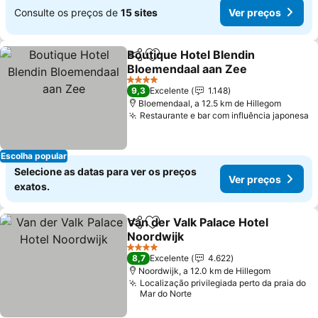
Consulte os preços de
15 sites
Ver preços
Boutique Hotel Blendin
Partilhar
Adicionar aos favoritos
Bloemendaal aan Zee
4 Estrelas
9,3
Excelente
1.148
Bloemendaal, a 12.5 km de Hillegom
Restaurante e bar com influência japonesa
Escolha popular
Selecione as datas para ver os preços
Ver preços
exatos.
Van der Valk Palace Hotel
Partilhar
Adicionar aos favoritos
Noordwijk
4 Estrelas
8,7
Excelente
4.622
Noordwijk, a 12.0 km de Hillegom
Localização privilegiada perto da praia do
Mar do Norte