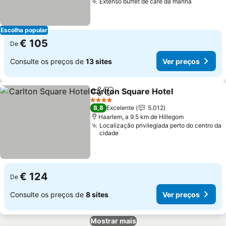
Extenso buffet de café da manhã
Escolha popular
€ 105
De
Consulte os preços de
13 sites
Ver preços
Carlton Square Hotel
Partilhar
Adicionar aos favoritos
4 Estrelas
8,8
Excelente
5.012
Haarlem, a 9.5 km de Hillegom
Localização privilegiada perto do centro da
cidade
€ 124
De
Consulte os preços de
8 sites
Ver preços
Mostrar mais