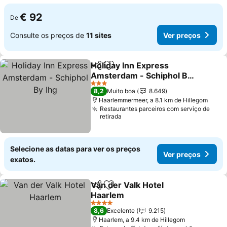
€ 92
De
Consulte os preços de
11 sites
Ver preços
Holiday Inn Express
Partilhar
Adicionar aos favoritos
Amsterdam - Schiphol By
Ihg
3 Estrelas
8,2
Muito boa
8.649
Haarlemmermeer, a 8.1 km de Hillegom
Restaurantes parceiros com serviço de
retirada
Selecione as datas para ver os preços
Ver preços
exatos.
Van der Valk Hotel
Partilhar
Adicionar aos favoritos
Haarlem
4 Estrelas
8,6
Excelente
9.215
Haarlem, a 9.4 km de Hillegom