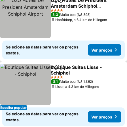
OZO Hotels De President
Partilhar
Adicionar aos favoritos
Amsterdam Schiphol
Airport
4 Estrelas
8,3
Muito boa
898
Hoofddorp, a 6.4 km de Hillegom
Selecione as datas para ver os preços
Ver preços
exatos.
Boutique Suites Lisse -
Partilhar
Adicionar aos favoritos
Schiphol
4 Estrelas
8,1
Muito boa
1.362
Lisse, a 4.3 km de Hillegom
Escolha popular
Selecione as datas para ver os preços
Ver preços
exatos.