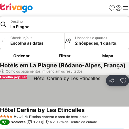
Favoritos
Iniciar
Me
Destino
La Plagne
Check-in/out
Hóspedes e quartos
Escolha as datas
2 hóspedes, 1 quarto.
Ordenar
Filtrar
Mapa
Hotéis em La Plagne (Ródano-Alpes, França)
Como os pagamentos influenciam os resultados
Escolha popular
Partilhar
Ad
Hôtel Carlina by Les Etincelles
Hotel
Piscina coberta e área de bem-estar
4 Estrelas
8,9
Excelente
1.293
a 2.0 km de Centro da cidade