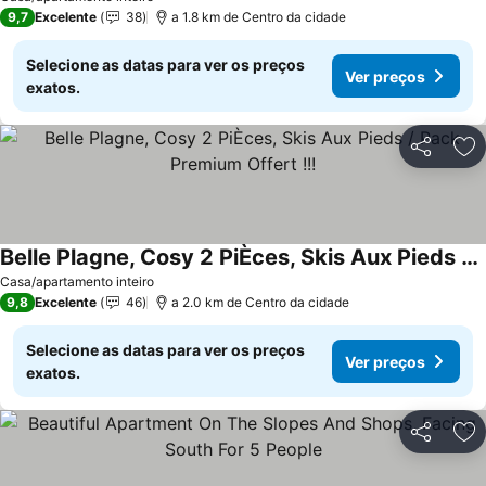
9,7
Excelente
38
a 1.8 km de Centro da cidade
Selecione as datas para ver os preços
Ver preços
exatos.
Partilhar
Ad
Belle Plagne, Cosy 2 PiÈces, Skis Aux Pieds / Pack Premium Offert !!!
Casa/apartamento inteiro
9,8
Excelente
46
a 2.0 km de Centro da cidade
Selecione as datas para ver os preços
Ver preços
exatos.
Partilhar
Ad