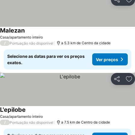
Partilhar
Ad
Malezan
Casa/apartamento inteiro
/
a 5.3 km de Centro da cidade
Pontuação não disponível
Selecione as datas para ver os preços
Ver preços
exatos.
Partilhar
Ad
L'epilobe
Casa/apartamento inteiro
/
a 7.5 km de Centro da cidade
Pontuação não disponível