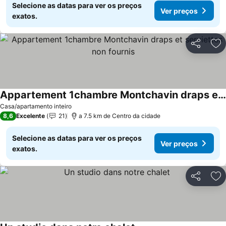
Selecione as datas para ver os preços
Ver preços
exatos.
Partilhar
Ad
Appartement 1chambre Montchavin draps et serviettes non fournis
Casa/apartamento inteiro
8,6
Excelente
21
a 7.5 km de Centro da cidade
Selecione as datas para ver os preços
Ver preços
exatos.
Partilhar
Ad