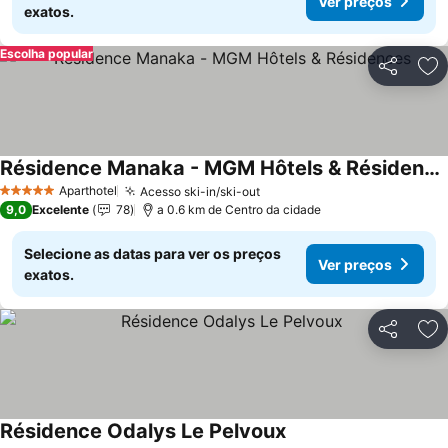
Ver preços
exatos.
Escolha popular
Partilhar
Ad
Résidence Manaka - MGM Hôtels & Résidences
Aparthotel
Acesso ski-in/ski-out
5 Estrelas
9,0
Excelente
78
a 0.6 km de Centro da cidade
Selecione as datas para ver os preços
Ver preços
exatos.
Partilhar
Ad
Résidence Odalys Le Pelvoux