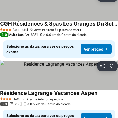
CGH Résidences & Spas Les Granges Du Soleil
Aparthotel
Acesso direto às pistas de esqui
4 Estrelas
8,0
Muito boa
885
a 0.6 km de Centro da cidade
Selecione as datas para ver os preços
Ver preços
exatos.
Partilhar
Ad
Résidence Lagrange Vacances Aspen
Hotel
Piscina interior aquecida
4 Estrelas
6,9
288
a 0.5 km de Centro da cidade
Selecione as datas para ver os preços