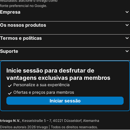
resultados: adicione o trivago como
Estrasburgo, Alsácia Hotéis
Bordéus, Aquitânia Hotéis
fonte preferencial no Google.
Empresa
Montévrain, França Hotéis
Serris, França Hotéis
Colmar, Alsácia Hotéis
Magny le Hongre, França Hotéis
Os nossos produtos
Termos e políticas
Suporte
Inicie sessão para desfrutar de
vantagens exclusivas para membros
Personalize a sua experiência
Ofertas e preços para membros
Iniciar sessão
trivago N.V.
, Kesselstraße 5 – 7, 40221 Düsseldorf, Alemanha
Direitos autorais 2026 trivago | Todos os direitos reservados.