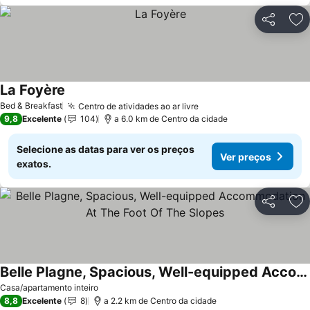
Partilhar
Ad
La Foyère
Bed & Breakfast
Centro de atividades ao ar livre
9,8
Excelente
104
a 6.0 km de Centro da cidade
Selecione as datas para ver os preços
Ver preços
exatos.
Partilhar
Ad
Belle Plagne, Spacious, Well-equipped Accommodation At The Foot Of The Slopes
Casa/apartamento inteiro
8,8
Excelente
8
a 2.2 km de Centro da cidade