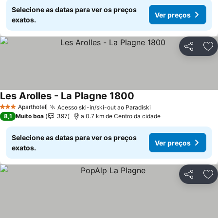
Selecione as datas para ver os preços
Ver preços
exatos.
Partilhar
Ad
Les Arolles - La Plagne 1800
Aparthotel
Acesso ski-in/ski-out ao Paradiski
3 Estrelas
8,1
Muito boa
397
a 0.7 km de Centro da cidade
Selecione as datas para ver os preços
Ver preços
exatos.
Partilhar
Ad