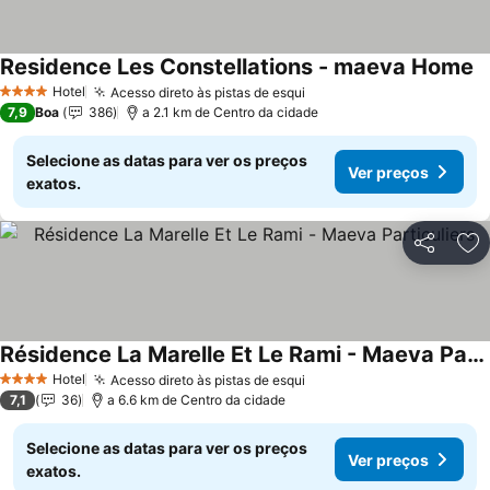
Residence Les Constellations - maeva Home
Hotel
Acesso direto às pistas de esqui
4 Estrelas
7,9
Boa
386
a 2.1 km de Centro da cidade
Selecione as datas para ver os preços
Ver preços
exatos.
Partilhar
Ad
Résidence La Marelle Et Le Rami - Maeva Particuliers
Hotel
Acesso direto às pistas de esqui
4 Estrelas
7,1
36
a 6.6 km de Centro da cidade
Selecione as datas para ver os preços
Ver preços
exatos.