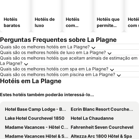
Hotéis
Hotéis de
Hotéis
Hotéis que
Hoté
baratos
luxo
com
permitem
com 
piscinas
animais
Perguntas Frequentes sobre La Plagne
Quais são os melhores hotéis em La Plagne?
Quais são os melhores hotéis de luxo em La Plagne?
Quais são os melhores hotéis que aceitam animais de estimação em
La Plagne?
Quais são os melhores hotéis com spa em La Plagne?
Quais são os melhores hotéis com piscina em La Plagne?
Hotéis em La Plagne
Estes hotéis também poderão interessá-lo...
Hotel Base Camp Lodge - Bourg Saint Maurice
Ecrin Blanc Resort Courchevel
Lake Hotel Courchevel 1850
Hotel La Chaudanne
Madame Vacances - Hôtel Courchevel Olympic
Fahrenheit Seven Courchevel
Madame Vacances Hôtel & Spa Le Mottaret
Altezza Arc 1800 Hôtel & Spa