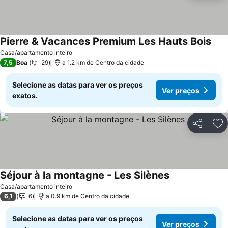
Pierre & Vacances Premium Les Hauts Bois
Casa/apartamento inteiro
7,5
Boa
29
a 1.2 km de Centro da cidade
Selecione as datas para ver os preços
Ver preços
exatos.
Partilhar
Ad
Séjour à la montagne - Les Silènes
Casa/apartamento inteiro
6,1
6
a 0.9 km de Centro da cidade
Selecione as datas para ver os preços
Ver preços