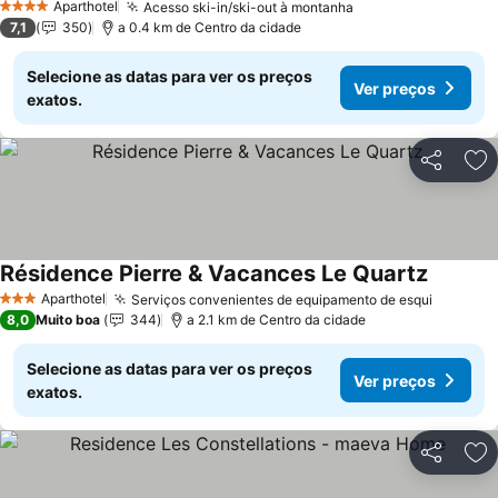
Aparthotel
Acesso ski-in/ski-out à montanha
4 Estrelas
7,1
350
a 0.4 km de Centro da cidade
Selecione as datas para ver os preços
Ver preços
exatos.
Partilhar
Ad
Résidence Pierre & Vacances Le Quartz
Aparthotel
Serviços convenientes de equipamento de esqui
3 Estrelas
8,0
Muito boa
344
a 2.1 km de Centro da cidade
Selecione as datas para ver os preços
Ver preços
exatos.
Partilhar
Ad