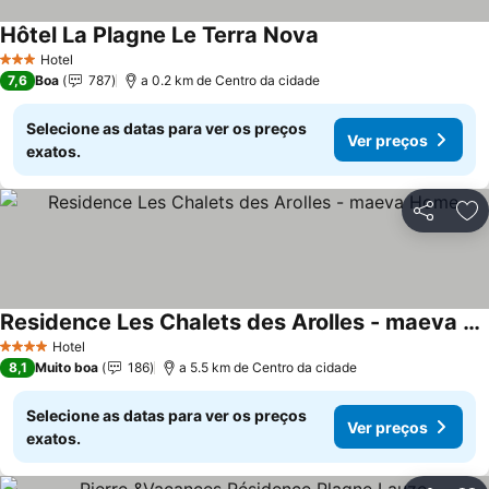
Hôtel La Plagne Le Terra Nova
Hotel
3 Estrelas
7,6
Boa
787
a 0.2 km de Centro da cidade
Selecione as datas para ver os preços
Ver preços
exatos.
Partilhar
Ad
Residence Les Chalets des Arolles - maeva Home
Hotel
4 Estrelas
8,1
Muito boa
186
a 5.5 km de Centro da cidade
Selecione as datas para ver os preços
Ver preços
exatos.