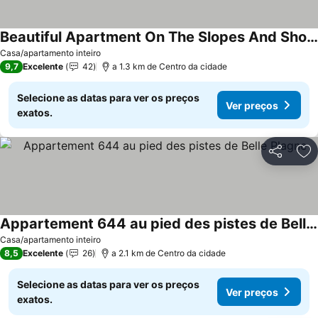
Beautiful Apartment On The Slopes And Shops, Facing South For 5 People
Casa/apartamento inteiro
9,7
Excelente
42
a 1.3 km de Centro da cidade
Selecione as datas para ver os preços
Ver preços
exatos.
Partilhar
Ad
Appartement 644 au pied des pistes de Belle Plagne
Casa/apartamento inteiro
8,5
Excelente
26
a 2.1 km de Centro da cidade
Selecione as datas para ver os preços
Ver preços
exatos.