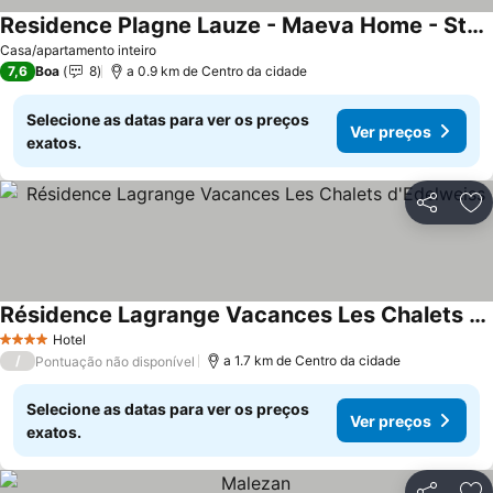
Residence Plagne Lauze - Maeva Home - Studio Sélection (2 People)
Casa/apartamento inteiro
7,6
Boa
8
a 0.9 km de Centro da cidade
Selecione as datas para ver os preços
Ver preços
exatos.
Partilhar
Ad
Résidence Lagrange Vacances Les Chalets d'Edelweiss
Hotel
4 Estrelas
/
a 1.7 km de Centro da cidade
Pontuação não disponível
Selecione as datas para ver os preços
Ver preços
exatos.