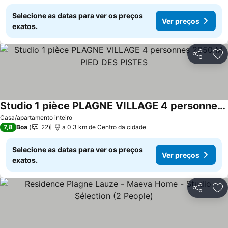
Selecione as datas para ver os preços
Ver preços
exatos.
Partilhar
Ad
Studio 1 pièce PLAGNE VILLAGE 4 personnes 2050 M PIED DES PISTES
Casa/apartamento inteiro
7,8
Boa
22
a 0.3 km de Centro da cidade
Selecione as datas para ver os preços
Ver preços
exatos.
Partilhar
Ad