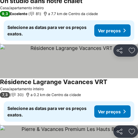
Un studio dans notre chalet
Casa/apartamento inteiro
9,3
Excelente
81
a 7.7 km de Centro da cidade
Selecione as datas para ver os preços
Ver preços
exatos.
Partilhar
Ad
Résidence Lagrange Vacances VRT
Casa/apartamento inteiro
7,3
30
a 0.2 km de Centro da cidade
Selecione as datas para ver os preços
Ver preços
exatos.
Partilhar
Ad