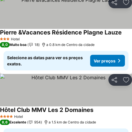
Partilhar
Ad
Pierre &Vacances Résidence Plagne Lauze
Hotel
3 Estrelas
8,0
Muito boa
18
a 0.8 km de Centro da cidade
Selecione as datas para ver os preços
Ver preços
exatos.
Partilhar
Ad
Hôtel Club MMV Les 2 Domaines
Hotel
4 Estrelas
8,6
Excelente
954
a 1.5 km de Centro da cidade