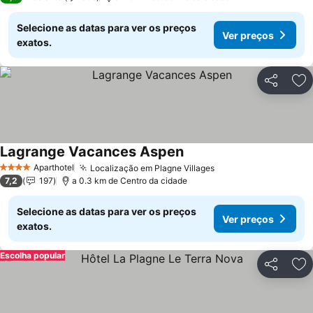
Selecione as datas para ver os preços
Ver preços
exatos.
Partilhar
Ad
Lagrange Vacances Aspen
Aparthotel
Localização em Plagne Villages
4 Estrelas
7,2
197
a 0.3 km de Centro da cidade
Selecione as datas para ver os preços
Ver preços
exatos.
Escolha popular
Partilhar
Ad