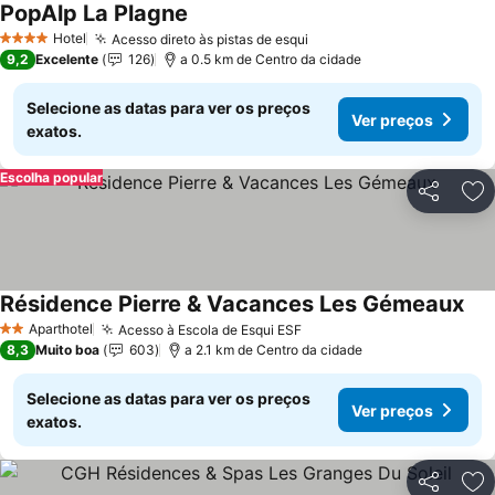
PopAlp La Plagne
Hotel
Acesso direto às pistas de esqui
4 Estrelas
9,2
Excelente
126
a 0.5 km de Centro da cidade
Selecione as datas para ver os preços
Ver preços
exatos.
Escolha popular
Partilhar
Ad
Résidence Pierre & Vacances Les Gémeaux
Aparthotel
Acesso à Escola de Esqui ESF
2 Estrelas
8,3
Muito boa
603
a 2.1 km de Centro da cidade
Selecione as datas para ver os preços
Ver preços
exatos.
Partilhar
Ad