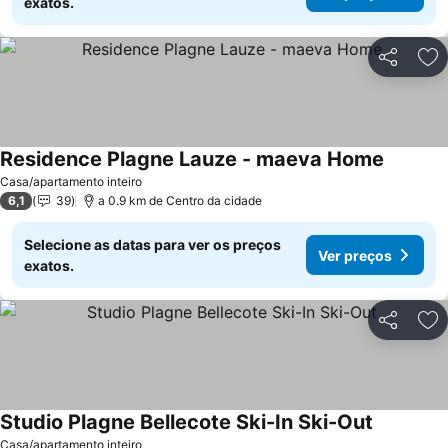
exatos.
Partilhar
Ad
Residence Plagne Lauze - maeva Home
Casa/apartamento inteiro
6,1
39
a 0.9 km de Centro da cidade
Selecione as datas para ver os preços
Ver preços
exatos.
Partilhar
Ad
Studio Plagne Bellecote Ski-In Ski-Out
Casa/apartamento inteiro