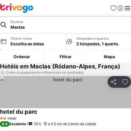
Favoritos
Iniciar
Me
Destino
Maclas
Check-in/out
Hóspedes e quartos
Escolha as datas
2 hóspedes, 1 quarto.
Ordenar
Filtrar
Mapa
Hotéis em Maclas (Ródano-Alpes, França)
Como os pagamentos influenciam os resultados
Partilhar
Ad
hotel du parc
Hotel
2 Estrelas
8,6
Excelente
201
a 0.0 km de Centro da cidade