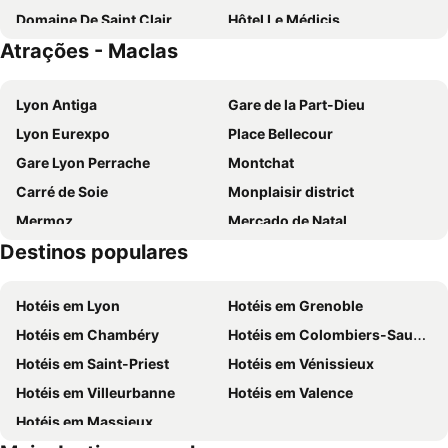
Domaine De Saint Clair
Hôtel Le Médicis
Atrações - Maclas
La Verdine
ibis Lyon Sud Saint-Rambert-d'Albon
Les Ambassadeurs
Campanile Saint-Etienne Est- Saint-Chamond
Lyon Antiga
Gare de la Part-Dieu
Lyon Eurexpo
Place Bellecour
Gare Lyon Perrache
Montchat
Carré de Soie
Monplaisir district
Mermoz
Mercado de Natal
Destinos populares
Les Traboules
Vaise
Gare de Châteaucreux
OL Store Lyon Centre
Hotéis em Lyon
Hotéis em Grenoble
Basilica of Notre-Dame de Fourvière
Confluence
Hotéis em Chambéry
Hotéis em Colombiers-Saugnieu
Centre Commercial la Part-Dieu
Hôtel de ville de Lyon
Hotéis em Saint-Priest
Hotéis em Vénissieux
Stade de Gerland
Musée des Confluences
Hotéis em Villeurbanne
Hotéis em Valence
Peaugres Safari Park
Mairie de Boulieu-les-Annonay
Hotéis em Massieux
Ardèche-Montgolfières
Les Acrobois Pilat