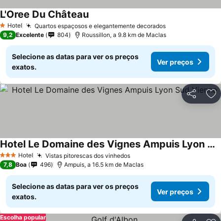
L'Oree Du Château
Hotel
Quartos espaçosos e elegantemente decorados
1 Estrelas
9,2
Excelente
804
Roussillon, a 9.8 km de Maclas
Selecione as datas para ver os preços
Ver preços
exatos.
Partilhar
Ad
Hotel Le Domaine des Vignes Ampuis Lyon Sud Vienne
Hotel
Vistas pitorescas dos vinhedos
3 Estrelas
7,8
Boa
496
Ampuis, a 16.5 km de Maclas
Selecione as datas para ver os preços
Ver preços
exatos.
Escolha popular