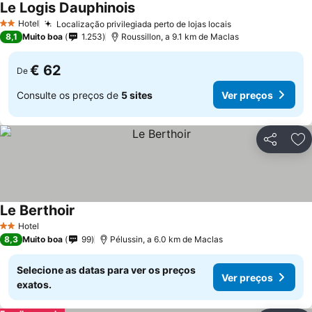
Le Logis Dauphinois
Hotel
Localização privilegiada perto de lojas locais
2 Estrelas
8,1
Muito boa
1.253
Roussillon, a 9.1 km de Maclas
€ 62
De
Consulte os preços de
5 sites
Ver preços
Partilhar
Ad
Le Berthoir
Hotel
2 Estrelas
8,3
Muito boa
99
Pélussin, a 6.0 km de Maclas
Selecione as datas para ver os preços
Ver preços
exatos.