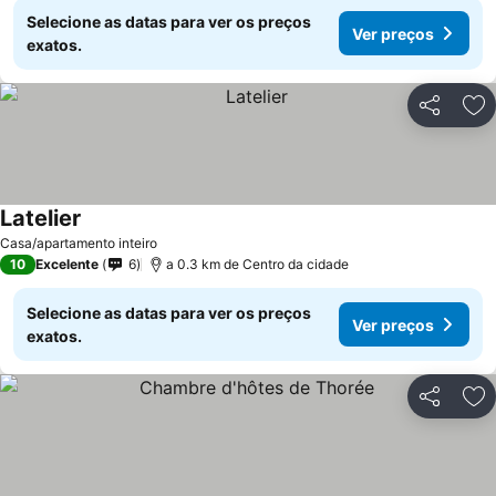
Selecione as datas para ver os preços
Ver preços
exatos.
Partilhar
Ad
Latelier
Casa/apartamento inteiro
10
Excelente
6
a 0.3 km de Centro da cidade
Selecione as datas para ver os preços
Ver preços
exatos.
Partilhar
Ad