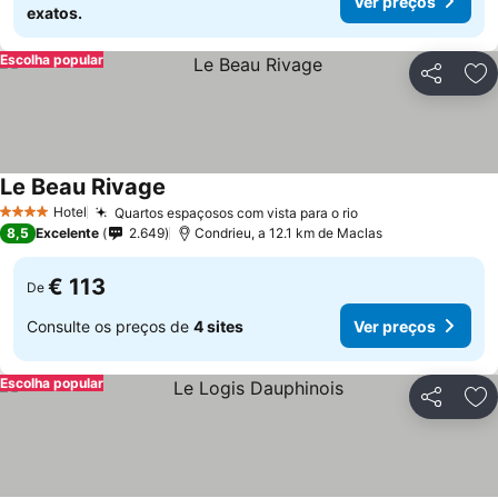
Ver preços
exatos.
Escolha popular
Partilhar
Ad
Le Beau Rivage
Hotel
Quartos espaçosos com vista para o rio
4 Estrelas
8,5
Excelente
2.649
Condrieu, a 12.1 km de Maclas
€ 113
De
Consulte os preços de
4 sites
Ver preços
Escolha popular
Partilhar
Ad