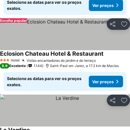
Selecione as datas para ver os preços
Ver preços
exatos.
Escolha popular
Partilhar
Ad
Eclosion Chateau Hotel & Restaurant
Hotel
Vistas encantadoras do jardim e do terraço
3 Estrelas
8,9
Excelente
1.144
Saint-Paul-en-Jarez, a 17.2 km de Maclas
Selecione as datas para ver os preços
Ver preços
exatos.
Partilhar
Ad