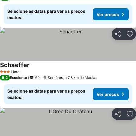
Selecione as datas para ver os preços
Ver preços
exatos.
Partilhar
Ad
Schaeffer
Hotel
3 Estrelas
9,2
Excelente
69
Serrières, a 7.8 km de Maclas
Selecione as datas para ver os preços
Ver preços
exatos.
Partilhar
Ad