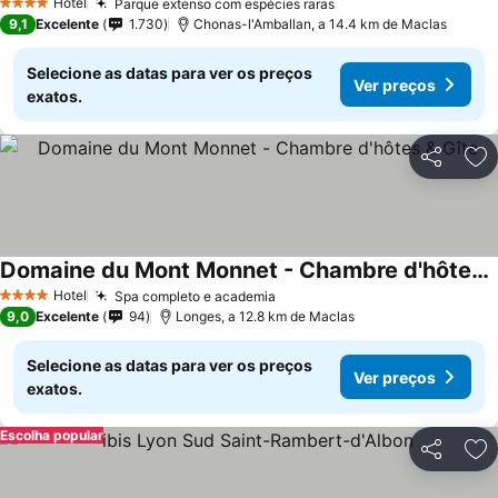
Hotel
Parque extenso com espécies raras
4 Estrelas
9,1
Excelente
1.730
Chonas-l'Amballan, a 14.4 km de Maclas
Selecione as datas para ver os preços
Ver preços
exatos.
Partilhar
Ad
Domaine du Mont Monnet - Chambre d'hôtes & Gîte
Hotel
Spa completo e academia
4 Estrelas
9,0
Excelente
94
Longes, a 12.8 km de Maclas
Selecione as datas para ver os preços
Ver preços
exatos.
Escolha popular
Partilhar
Ad