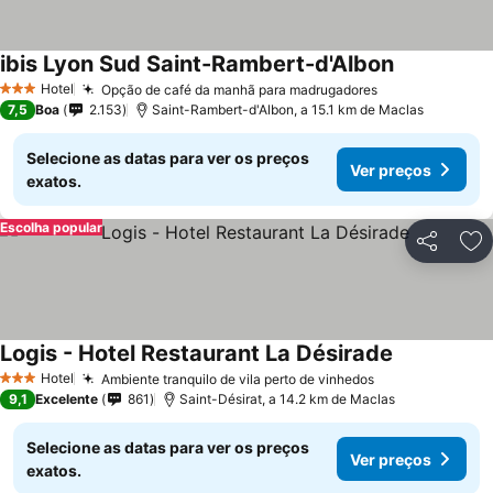
ibis Lyon Sud Saint-Rambert-d'Albon
Hotel
Opção de café da manhã para madrugadores
3 Estrelas
7,5
Boa
2.153
Saint-Rambert-d'Albon, a 15.1 km de Maclas
Selecione as datas para ver os preços
Ver preços
exatos.
Escolha popular
Partilhar
Ad
Logis - Hotel Restaurant La Désirade
Hotel
Ambiente tranquilo de vila perto de vinhedos
3 Estrelas
9,1
Excelente
861
Saint-Désirat, a 14.2 km de Maclas
Selecione as datas para ver os preços
Ver preços
exatos.