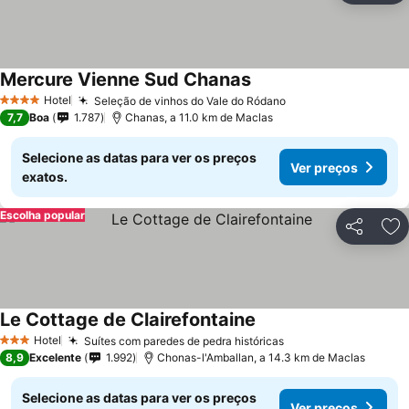
Mercure Vienne Sud Chanas
Hotel
Seleção de vinhos do Vale do Ródano
4 Estrelas
7,7
Boa
1.787
Chanas, a 11.0 km de Maclas
Selecione as datas para ver os preços
Ver preços
exatos.
Escolha popular
Partilhar
Ad
Le Cottage de Clairefontaine
Hotel
Suítes com paredes de pedra históricas
3 Estrelas
8,9
Excelente
1.992
Chonas-l'Amballan, a 14.3 km de Maclas
Selecione as datas para ver os preços
Ver preços