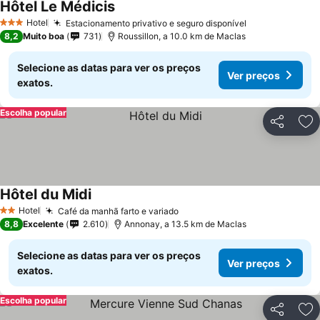
Hôtel Le Médicis
Hotel
Estacionamento privativo e seguro disponível
3 Estrelas
8,2
Muito boa
731
Roussillon, a 10.0 km de Maclas
Selecione as datas para ver os preços
Ver preços
exatos.
Escolha popular
Partilhar
Ad
Hôtel du Midi
Hotel
Café da manhã farto e variado
2 Estrelas
8,8
Excelente
2.610
Annonay, a 13.5 km de Maclas
Selecione as datas para ver os preços
Ver preços
exatos.
Escolha popular
Partilhar
Ad