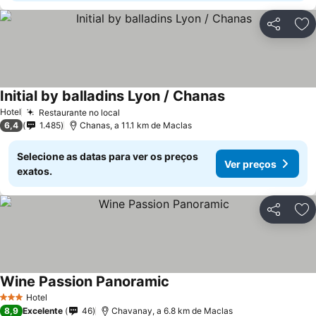
Partilhar
Ad
Initial by balladins Lyon / Chanas
Hotel
Restaurante no local
6,4
1.485
Chanas, a 11.1 km de Maclas
Selecione as datas para ver os preços
Ver preços
exatos.
Partilhar
Ad
Wine Passion Panoramic
Hotel
3 Estrelas
8,9
Excelente
46
Chavanay, a 6.8 km de Maclas