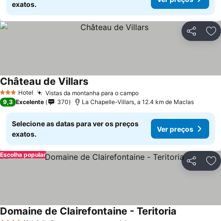
exatos.
Partilhar
Ad
Château de Villars
Hotel
Vistas da montanha para o campo
3 Estrelas
9,3
Excelente
370
La Chapelle-Villars, a 12.4 km de Maclas
Selecione as datas para ver os preços
Ver preços
exatos.
Escolha popular
Partilhar
Ad
Domaine de Clairefontaine - Teritoria