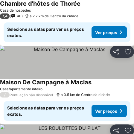
Chambre d'hôtes de Thorée
Casa de hóspedes
7,4
40
a 2.7 km de Centro da cidade
Selecione as datas para ver os preços
Ver preços
exatos.
Partilhar
Ad
Maison De Campagne à Maclas
Casa/apartamento inteiro
/
a 0.5 km de Centro da cidade
Pontuação não disponível
Selecione as datas para ver os preços
Ver preços
exatos.
Partilhar
Ad