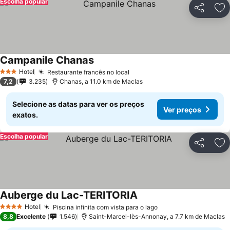
Escolha popular
Partilhar
Ad
Campanile Chanas
Hotel
Restaurante francês no local
3 Estrelas
7,2
3.235
Chanas, a 11.0 km de Maclas
Selecione as datas para ver os preços
Ver preços
exatos.
Escolha popular
Partilhar
Ad
Auberge du Lac-TERITORIA
Hotel
Piscina infinita com vista para o lago
4 Estrelas
8,8
Excelente
1.546
Saint-Marcel-lès-Annonay, a 7.7 km de Maclas