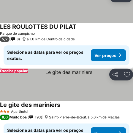
LES ROULOTTES DU PILAT
Parque de campismo
5,2
8
a 1.0 km de Centro da cidade
Selecione as datas para ver os preços
Ver preços
exatos.
Escolha popular
Partilhar
Ad
Le gite des mariniers
Aparthotel
3 Estrelas
8,0
Muito boa
193
Saint-Pierre-de-Bœuf, a 5.6 km de Maclas
Selecione as datas para ver os preços