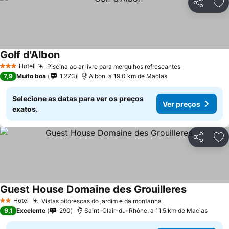
Partilhar
Ad
Golf d'Albon
Hotel
Piscina ao ar livre para mergulhos refrescantes
3 Estrelas
7,9
Muito boa
1.273
Albon, a 19.0 km de Maclas
Selecione as datas para ver os preços
Ver preços
exatos.
Partilhar
Ad
Guest House Domaine des Grouilleres
Hotel
Vistas pitorescas do jardim e da montanha
2 Estrelas
9,1
Excelente
290
Saint-Clair-du-Rhône, a 11.5 km de Maclas