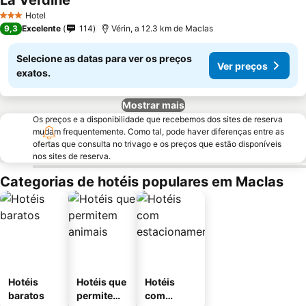
La Verdine
Hotel
3 Estrelas
9,3
Excelente
114
Vérin, a 12.3 km de Maclas
Selecione as datas para ver os preços
Ver preços
exatos.
Mostrar mais
Os preços e a disponibilidade que recebemos dos sites de reserva
mudam frequentemente. Como tal, pode haver diferenças entre as
ofertas que consulta no trivago e os preços que estão disponíveis
nos sites de reserva.
Categorias de hotéis populares em Maclas
Hotéis
Hotéis que
Hotéis
baratos
permitem
com