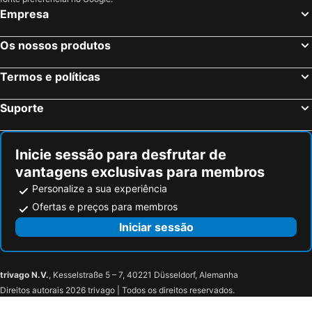
Les Deux Alpes, Ródano-Alpes Hotéis
Paris, França Hotéis
Empresa
Nice, Provença-Alpes-Costa Azul Hotéis
Coupvray, França Hotéis
Os nossos produtos
Estrasburgo, Alsácia Hotéis
Bordéus, Aquitânia Hotéis
Montévrain, França Hotéis
Serris, França Hotéis
Termos e políticas
Colmar, Alsácia Hotéis
Magny le Hongre, França Hotéis
Suporte
Inicie sessão para desfrutar de
vantagens exclusivas para membros
Personalize a sua experiência
Ofertas e preços para membros
Iniciar sessão
trivago N.V.
, Kesselstraße 5 – 7, 40221 Düsseldorf, Alemanha
Direitos autorais 2026 trivago | Todos os direitos reservados.