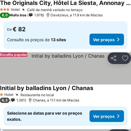
The Originals City, Hôtel La Siesta, Annonay Est
Hotel
Café da manhã variado no terraço
3 Estrelas
8,0
Muito boa
1.978
Davézieux, a 11.9 km de Maclas
€ 82
De
Consulte os preços de
13 sites
Ver preços
Escolha popular
Partilhar
Ad
Initial by balladins Lyon / Chanas
Hotel
Restaurante no local
1 Estrelas
6,3
1.361
Chanas, a 11.1 km de Maclas
Selecione as datas para ver os preços
Ver preços
exatos.