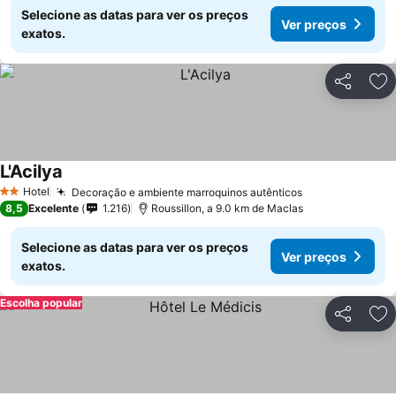
Selecione as datas para ver os preços
Ver preços
exatos.
Partilhar
Ad
L'Acilya
Hotel
Decoração e ambiente marroquinos autênticos
2 Estrelas
8,5
Excelente
1.216
Roussillon, a 9.0 km de Maclas
Selecione as datas para ver os preços
Ver preços
exatos.
Escolha popular
Partilhar
Ad