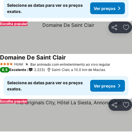
Selecione as datas para ver os preços
Ver preços
exatos.
Escolha popular
Partilhar
Ad
Domaine De Saint Clair
Hotel
Bar animado com entretenimento ao vivo regular
4 Estrelas
8,5
Excelente
2.223
Saint-Clair, a 10.0 km de Maclas
Selecione as datas para ver os preços
Ver preços
exatos.
Escolha popular
Partilhar
Ad