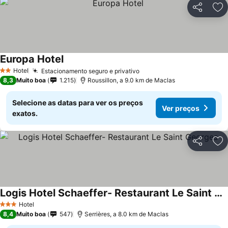
Partilhar
Ad
Europa Hotel
Hotel
Estacionamento seguro e privativo
2 Estrelas
8,3
Muito boa
1.215
Roussillon, a 9.0 km de Maclas
Selecione as datas para ver os preços
Ver preços
exatos.
Partilhar
Ad
Logis Hotel Schaeffer- Restaurant Le Saint Georges
Hotel
3 Estrelas
8,4
Muito boa
547
Serrières, a 8.0 km de Maclas