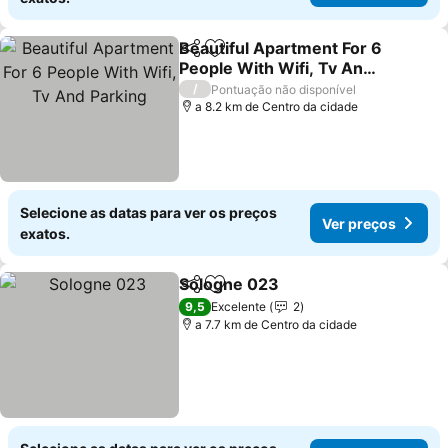
Beautiful Apartment For 6
Partilhar
Adicionar aos favoritos
People With Wifi, Tv And
Parking
/
Pontuação não disponível
a 8.2 km de Centro da cidade
Selecione as datas para ver os preços
Ver preços
exatos.
Sologne 023
Partilhar
Adicionar aos favoritos
9,5
Excelente
2
a 7.7 km de Centro da cidade