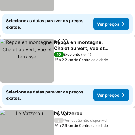
Selecione as datas para ver os preços
Ver preços
exatos.
Repos en montagne,
Partilhar
Adicionar aos favoritos
Chalet au vert, vue et
terrasse
10
Excelente
1
a 2.2 km de Centro da cidade
Selecione as datas para ver os preços
Ver preços
exatos.
Le Vatzerou
Partilhar
Adicionar aos favoritos
/
Pontuação não disponível
a 2.9 km de Centro da cidade