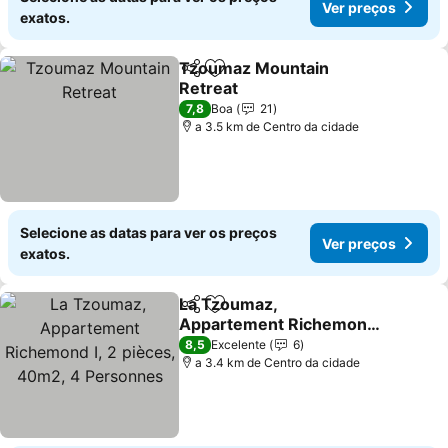
Ver preços
exatos.
Tzoumaz Mountain
Partilhar
Adicionar aos favoritos
Retreat
7,8
Boa
21
a 3.5 km de Centro da cidade
Selecione as datas para ver os preços
Ver preços
exatos.
La Tzoumaz,
Partilhar
Adicionar aos favoritos
Appartement Richemond
I, 2 pièces, 40m2, 4
8,5
Excelente
6
Personnes
a 3.4 km de Centro da cidade