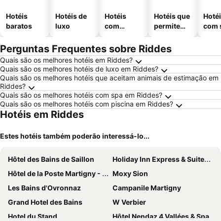
Hotéis
Hotéis de
Hotéis
Hotéis que
Hoté
baratos
luxo
com
permitem
com 
piscinas
animais
Perguntas Frequentes sobre Riddes
Quais são os melhores hotéis em Riddes?
Quais são os melhores hotéis de luxo em Riddes?
Quais são os melhores hotéis que aceitam animais de estimação em
Riddes?
Quais são os melhores hotéis com spa em Riddes?
Quais são os melhores hotéis com piscina em Riddes?
Hotéis em Riddes
Estes hotéis também poderão interessá-lo...
Hôtel des Bains de Saillon
Holiday Inn Express & Suites Sion By Ihg
Hôtel de la Poste Martigny - City Center
Moxy Sion
Les Bains d'Ovronnaz
Campanile Martigny
Grand Hotel des Bains
W Verbier
Hotel du Stand
Hôtel Nendaz 4 Vallées & Spa