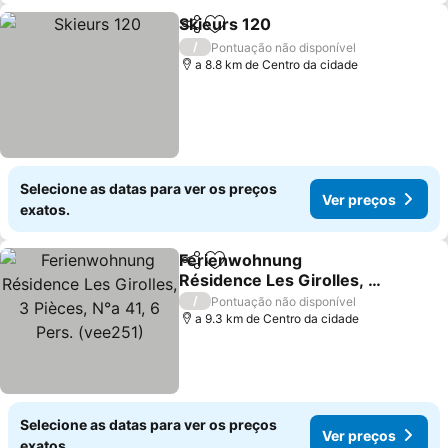
Skieurs 120
Partilhar
Adicionar aos favoritos
/
Pontuação não disponível
a 8.8 km de Centro da cidade
Selecione as datas para ver os preços
Ver preços
exatos.
Ferienwohnung
Partilhar
Adicionar aos favoritos
Résidence Les Girolles, 3
Pièces, N°a 41, 6 Pers.
/
Pontuação não disponível
(vee251)
a 9.3 km de Centro da cidade
Selecione as datas para ver os preços
Ver preços
exatos.