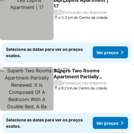
Les Lupins Apartment |
Partilhar
Adicionar aos favoritos
17
/
Pontuação não disponível
a 3.3 km de Centro da cidade
Selecione as datas para ver os preços
Ver preços
exatos.
Superb Two Rooms
Partilhar
Adicionar aos favoritos
Apartment Partially
Renewed. It Is Composed
/
Pontuação não disponível
Of A Bedroom With A
a 8.2 km de Centro da cidade
Double Bed, A Ba
Selecione as datas para ver os preços
Ver preços
exatos.