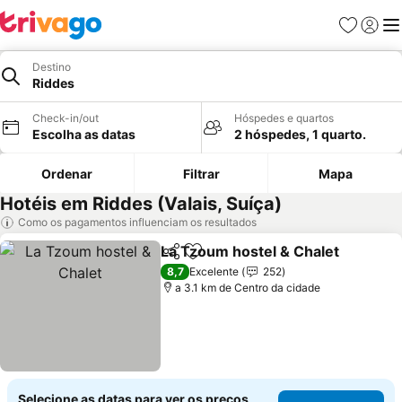
Favoritos
Iniciar
Me
Destino
Riddes
Check-in/out
Hóspedes e quartos
Escolha as datas
2 hóspedes, 1 quarto.
Ordenar
Filtrar
Mapa
Hotéis em Riddes (Valais, Suíça)
Como os pagamentos influenciam os resultados
La Tzoum hostel & Chalet
Partilhar
Adicionar aos favoritos
8,7
Excelente
252
a 3.1 km de Centro da cidade
Selecione as datas para ver os preços