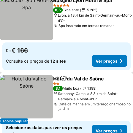
Boscolo Lyon Hotel & Spa
Partilhar
Adicionar aos favoritos
5 Estrelas
8,5
Excelente
5.262
Lyon, a 13.4 km de Saint-Germain-au-Mont-
d'Or
Spa inspirado em termas romanas
€ 166
De
Consulte os preços de
12 sites
Ver preços
Hotel du Val de Saône
Partilhar
Adicionar aos favoritos
2 Estrelas
8,1
Muito boa
1.199
Sathonay-Camp, a 8.3 km de Saint-
Germain-au-Mont-d'Or
Café da manhã em um terraço charmoso no
jardim
Escolha popular
Selecione as datas para ver os preços
Ver preços