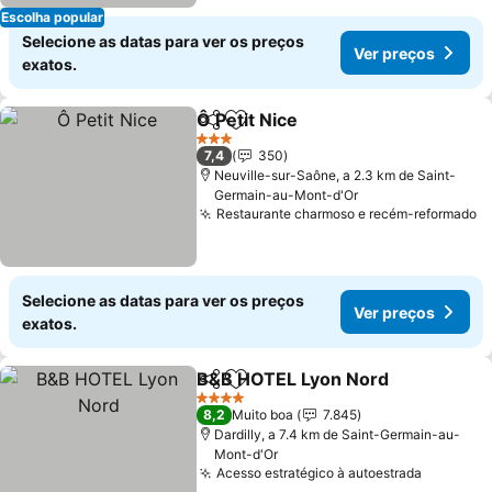
Escolha popular
Selecione as datas para ver os preços
Ver preços
exatos.
Ô Petit Nice
Partilhar
Adicionar aos favoritos
3 Estrelas
7,4
350
Neuville-sur-Saône, a 2.3 km de Saint-
Germain-au-Mont-d'Or
Restaurante charmoso e recém-reformado
Selecione as datas para ver os preços
Ver preços
exatos.
B&B HOTEL Lyon Nord
Partilhar
Adicionar aos favoritos
4 Estrelas
8,2
Muito boa
7.845
Dardilly, a 7.4 km de Saint-Germain-au-
Mont-d'Or
Acesso estratégico à autoestrada