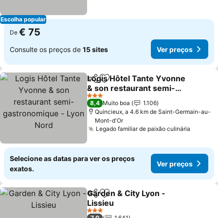
Escolha popular
€ 75
De
Consulte os preços de
15 sites
Ver preços
Logis Hôtel Tante Yvonne
Partilhar
Adicionar aos favoritos
& son restaurant semi-
gastronomique - Lyon
3 Estrelas
8,4
Muito boa
1.106
Nord
Quincieux, a 4.6 km de Saint-Germain-au-
Mont-d'Or
Legado familiar de paixão culinária
Selecione as datas para ver os preços
Ver preços
exatos.
Garden & City Lyon -
Partilhar
Adicionar aos favoritos
Lissieu
3 Estrelas
7,0
1.641