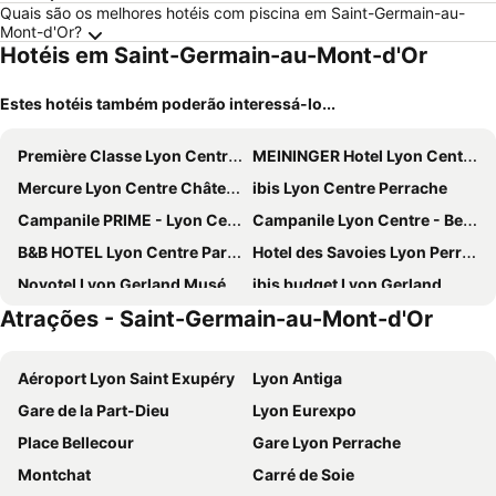
Quais são os melhores hotéis com piscina em Saint-Germain-au-
Mont-d'Or?
Hotéis em Saint-Germain-au-Mont-d'Or
Estes hotéis também poderão interessá-lo...
Première Classe Lyon Centre Gare Part Dieu
MEININGER Hotel Lyon Centre Berthelot
Mercure Lyon Centre Château Perrache
ibis Lyon Centre Perrache
Campanile PRIME - Lyon Centre Gare Part Dieu
Campanile Lyon Centre - Berges du Rhône
B&B HOTEL Lyon Centre Part-Dieu Gambetta
Hotel des Savoies Lyon Perrache
Novotel Lyon Gerland Musée des Confluences
ibis budget Lyon Gerland
Atrações - Saint-Germain-au-Mont-d'Or
Campanile PRIME - Lyon Centre - Gare Perrache
ibis budget Lyon Confluence
Novotel Lyon Centre Confluence Bord de Saone
Pilo Lyon
Aéroport Lyon Saint Exupéry
Lyon Antiga
Hôtel Mercure Lyon Centre Plaza République
Hôtel Charlemagne by Happyculture
Gare de la Part-Dieu
Lyon Eurexpo
Lyon Marriott Hotel Cité Internationale
Hôtel Mercure Lyon Centre Beaux Arts
Place Bellecour
Gare Lyon Perrache
ibis Lyon Gerland Musée des Confluences
Mercure Lyon Centre Saxe Lafayette
Montchat
Carré de Soie
Hôtel des Remparts
ibis Lyon Gare Part Dieu