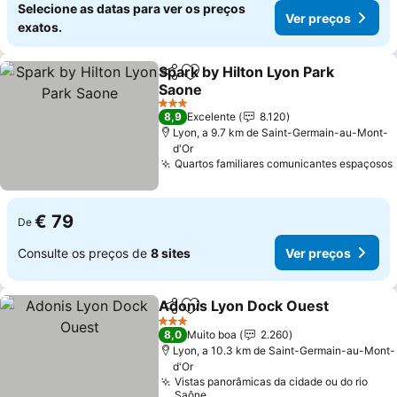
Selecione as datas para ver os preços
Ver preços
exatos.
Spark by Hilton Lyon Park
Partilhar
Adicionar aos favoritos
Saone
3 Estrelas
8,9
Excelente
8.120
Lyon, a 9.7 km de Saint-Germain-au-Mont-
d'Or
Quartos familiares comunicantes espaçosos
€ 79
De
Consulte os preços de
8 sites
Ver preços
Adonis Lyon Dock Ouest
Partilhar
Adicionar aos favoritos
3 Estrelas
8,0
Muito boa
2.260
Lyon, a 10.3 km de Saint-Germain-au-Mont-
d'Or
Vistas panorâmicas da cidade ou do rio
Saône