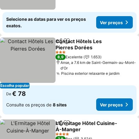
Selecione as datas para ver os preços
Ver preços
exatos.
Contact Hôtels Les
Partilhar
Adicionar aos favoritos
Pierres Dorées
3 Estrelas
8,9
Excelente
1.653
Anse, a 7.6 km de Saint-Germain-au-Mont-
d'Or
Piscina exterior relaxante e jardim
Escolha popular
€ 78
De
Consulte os preços de
8 sites
Ver preços
L'Ermitage Hôtel Cuisine-
Partilhar
Adicionar aos favoritos
À-Manger
4 Estrelas
7,9
Boa
3.524