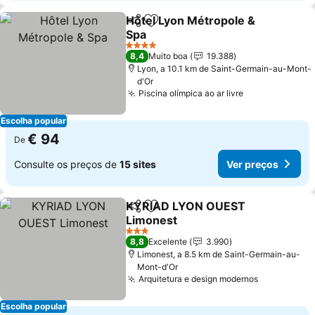
Hôtel Lyon Métropole &
Partilhar
Adicionar aos favoritos
Spa
4 Estrelas
8,4
Muito boa
19.388
Lyon, a 10.1 km de Saint-Germain-au-Mont-
d'Or
Piscina olímpica ao ar livre
Escolha popular
€ 94
De
Consulte os preços de
15 sites
Ver preços
KYRIAD LYON OUEST
Partilhar
Adicionar aos favoritos
Limonest
3 Estrelas
8,8
Excelente
3.990
Limonest, a 8.5 km de Saint-Germain-au-
Mont-d'Or
Arquitetura e design modernos
Escolha popular