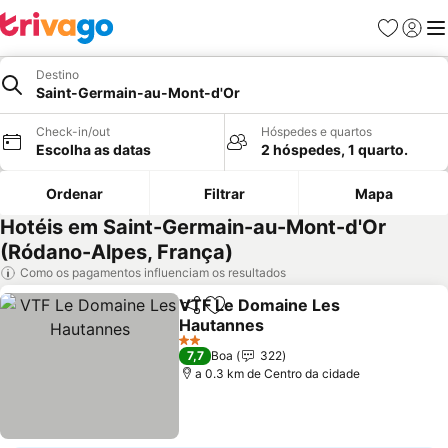
Favoritos
Iniciar
Me
Destino
Saint-Germain-au-Mont-d'Or
Check-in/out
Hóspedes e quartos
Escolha as datas
2 hóspedes, 1 quarto.
Ordenar
Filtrar
Mapa
Hotéis em Saint-Germain-au-Mont-d'Or
(Ródano-Alpes, França)
Como os pagamentos influenciam os resultados
VTF Le Domaine Les
Partilhar
Adicionar aos favoritos
Hautannes
2 Estrelas
7,7
Boa
322
a 0.3 km de Centro da cidade