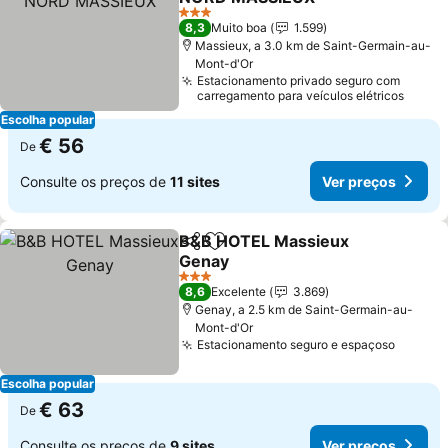
3 Estrelas
8,3
Muito boa
1.599
Massieux, a 3.0 km de Saint-Germain-au-
Mont-d'Or
Estacionamento privado seguro com
carregamento para veículos elétricos
Escolha popular
€ 56
De
Consulte os preços de
11 sites
Ver preços
B&B HOTEL Massieux
Partilhar
Adicionar aos favoritos
Genay
3 Estrelas
8,6
Excelente
3.869
Genay, a 2.5 km de Saint-Germain-au-
Mont-d'Or
Estacionamento seguro e espaçoso
Escolha popular
€ 63
De
Consulte os preços de
9 sites
Ver preços