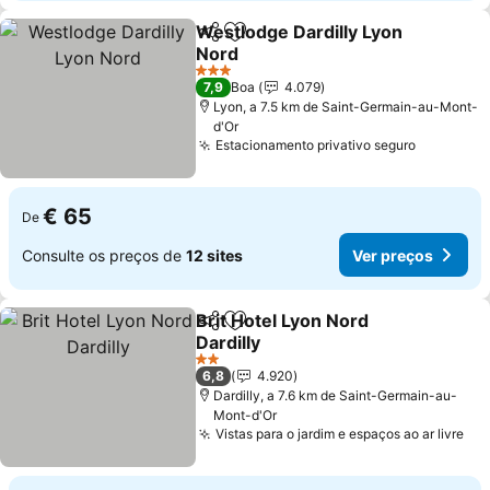
Westlodge Dardilly Lyon
Partilhar
Adicionar aos favoritos
Nord
3 Estrelas
7,9
Boa
4.079
Lyon, a 7.5 km de Saint-Germain-au-Mont-
d'Or
Estacionamento privativo seguro
€ 65
De
Consulte os preços de
12 sites
Ver preços
Brit Hotel Lyon Nord
Partilhar
Adicionar aos favoritos
Dardilly
2 Estrelas
6,8
4.920
Dardilly, a 7.6 km de Saint-Germain-au-
Mont-d'Or
Vistas para o jardim e espaços ao ar livre