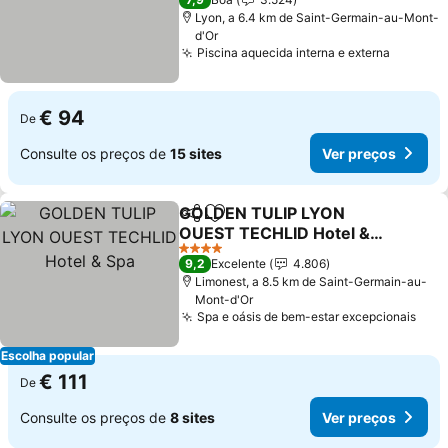
Lyon, a 6.4 km de Saint-Germain-au-Mont-
d'Or
Piscina aquecida interna e externa
€ 94
De
Consulte os preços de
15 sites
Ver preços
GOLDEN TULIP LYON
Partilhar
Adicionar aos favoritos
OUEST TECHLID Hotel &
Spa
4 Estrelas
9,2
Excelente
4.806
Limonest, a 8.5 km de Saint-Germain-au-
Mont-d'Or
Spa e oásis de bem-estar excepcionais
Escolha popular
€ 111
De
Consulte os preços de
8 sites
Ver preços