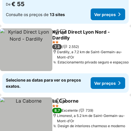
€ 55
De
Consulte os preços de
13 sites
Ver preços
Kyriad Direct Lyon Nord -
Partilhar
Adicionar aos favoritos
Dardilly
2 Estrelas
7,3
2.552
Dardilly, a 7.2 km de Saint-Germain-au-
Mont-d'Or
Estacionamento privado seguro e espaçoso
Selecione as datas para ver os preços
Ver preços
exatos.
La Caborne
Partilhar
Adicionar aos favoritos
2 Estrelas
8,7
Excelente
739
Limonest, a 5.2 km de Saint-Germain-au-
Mont-d'Or
Design de interiores charmoso e moderno