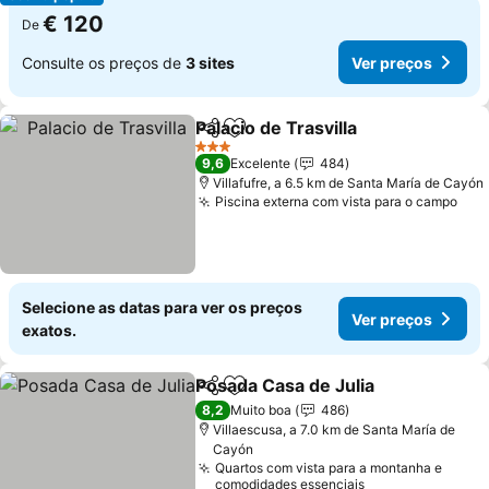
€ 120
De
Consulte os preços de
3 sites
Ver preços
Palacio de Trasvilla
Partilhar
Adicionar aos favoritos
3 Estrelas
9,6
Excelente
484
Villafufre, a 6.5 km de Santa María de Cayón
Piscina externa com vista para o campo
Selecione as datas para ver os preços
Ver preços
exatos.
Posada Casa de Julia
Partilhar
Adicionar aos favoritos
8,2
Muito boa
486
Villaescusa, a 7.0 km de Santa María de
Cayón
Quartos com vista para a montanha e
comodidades essenciais