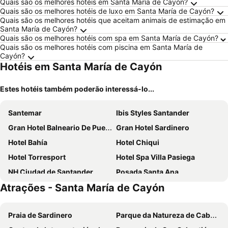
Quais são os melhores hotéis em Santa María de Cayón?
Quais são os melhores hotéis de luxo em Santa María de Cayón?
Quais são os melhores hotéis que aceitam animais de estimação em
Santa María de Cayón?
Quais são os melhores hotéis com spa em Santa María de Cayón?
Quais são os melhores hotéis com piscina em Santa María de
Cayón?
Hotéis em Santa María de Cayón
Estes hotéis também poderão interessá-lo...
Santemar
Ibis Styles Santander
Gran Hotel Balneario De Puente Viesgo
Gran Hotel Sardinero
Hotel Bahía
Hotel Chiqui
Hotel Torresport
Hotel Spa Villa Pasiega
NH Ciudad de Santander
Posada Santa Ana
Atrações - Santa María de Cayón
Gran Hotel Victoria
Eurostars Hotel Real
Dorma Coliseum
Hotel Puerta Santander
Praia de Sardinero
Parque da Natureza de Cabárceno
Hotel Los Angeles
Soho Boutique Palacio de Pombo