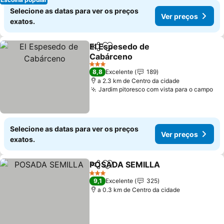
Selecione as datas para ver os preços
Ver preços
exatos.
El Espesedo de
Partilhar
Adicionar aos favoritos
Cabárceno
3 Estrelas
8,8
Excelente
189
a 2.3 km de Centro da cidade
Jardim pitoresco com vista para o campo
Selecione as datas para ver os preços
Ver preços
exatos.
POSADA SEMILLA
Partilhar
Adicionar aos favoritos
3 Estrelas
9,1
Excelente
325
a 0.3 km de Centro da cidade