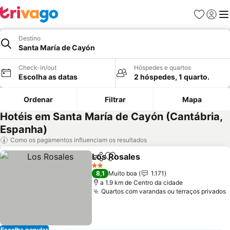
Favoritos
Iniciar
Me
Destino
Santa María de Cayón
Check-in/out
Hóspedes e quartos
Escolha as datas
2 hóspedes, 1 quarto.
Ordenar
Filtrar
Mapa
Hotéis em Santa María de Cayón (Cantábria,
Espanha)
Como os pagamentos influenciam os resultados
Los Rosales
Partilhar
Adicionar aos favoritos
2 Estrelas
8,1
Muito boa
1.171
a 1.9 km de Centro da cidade
Quartos com varandas ou terraços privados
Escolha popular