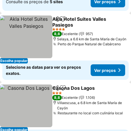
Consulte os preços de
5 sites
Ver preços
Akla Hotel Suites Valles
Partilhar
Adicionar aos favoritos
Pasiegos
4 Estrelas
8,8
Excelente
957
Selaya, a 6.6 km de Santa María de Cayón
Perto do Parque Natural de Cabárceno
Escolha popular
Selecione as datas para ver os preços
Ver preços
exatos.
Casona Dos Lagos
Partilhar
Adicionar aos favoritos
3 Estrelas
8,8
Excelente
1.106
Villaescusa, a 6.8 km de Santa María de
Cayón
Restaurante no local com culinária local
Escolha popular