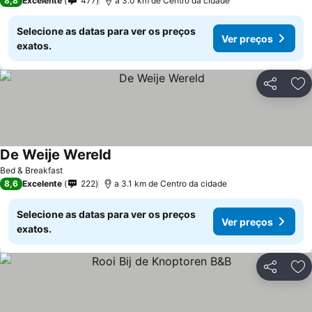
8,8
Excelente
477
a 3.0 km de Centro da cidade
Selecione as datas para ver os preços
Ver preços
exatos.
Partilhar
Ad
De Weije Wereld
Bed & Breakfast
8,6
Excelente
222
a 3.1 km de Centro da cidade
Selecione as datas para ver os preços
Ver preços
exatos.
Partilhar
Ad