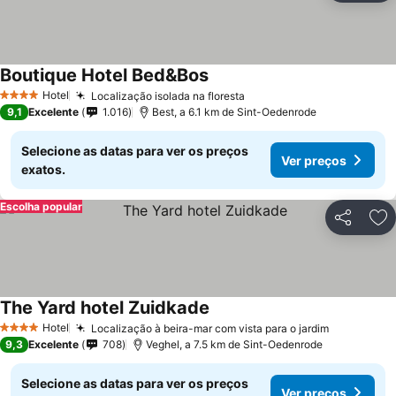
Boutique Hotel Bed&Bos
Hotel
Localização isolada na floresta
4 Estrelas
9,1
Excelente
1.016
Best, a 6.1 km de Sint-Oedenrode
Selecione as datas para ver os preços
Ver preços
exatos.
Escolha popular
Partilhar
Ad
The Yard hotel Zuidkade
Hotel
Localização à beira-mar com vista para o jardim
4 Estrelas
9,3
Excelente
708
Veghel, a 7.5 km de Sint-Oedenrode
Selecione as datas para ver os preços
Ver preços