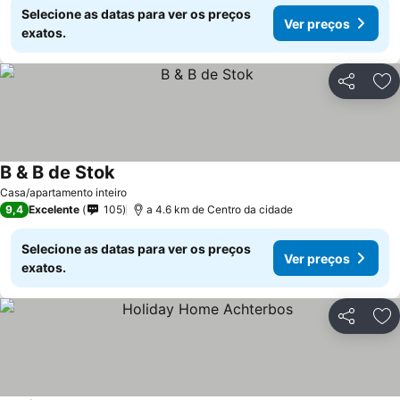
Selecione as datas para ver os preços
Ver preços
exatos.
Partilhar
Ad
B & B de Stok
Casa/apartamento inteiro
9,4
Excelente
105
a 4.6 km de Centro da cidade
Selecione as datas para ver os preços
Ver preços
exatos.
Partilhar
Ad