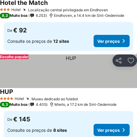
Hotel the Match
Hotel
Localização central privilegiada em Eindhoven
3 Estrelas
8,3
Muito boa
6.253
Eindhoven, a 14.4 km de Sint-Oedenrode
€ 92
De
Consulte os preços de
12 sites
Ver preços
Escolha popular
Partilhar
Ad
HUP
Hotel
Museu dedicado ao futebol
4 Estrelas
8,3
Muito boa
4.405
Mierlo, a 17.2 km de Sint-Oedenrode
€ 145
De
Consulte os preços de
8 sites
Ver preços