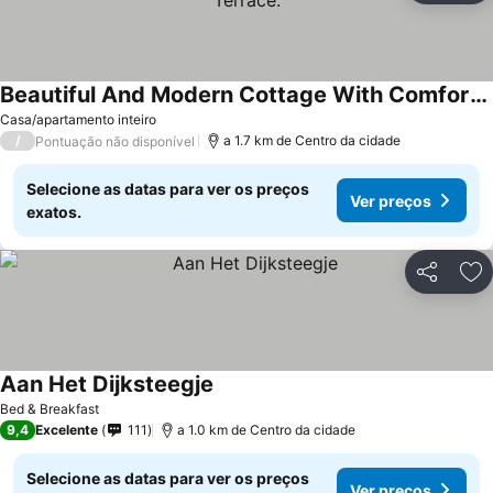
Beautiful And Modern Cottage With Comfortable Terrace.
Casa/apartamento inteiro
/
a 1.7 km de Centro da cidade
Pontuação não disponível
Selecione as datas para ver os preços
Ver preços
exatos.
Partilhar
Ad
Aan Het Dijksteegje
Bed & Breakfast
9,4
Excelente
111
a 1.0 km de Centro da cidade
Selecione as datas para ver os preços
Ver preços