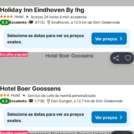
Holiday Inn Eindhoven By Ihg
Hotel
Acesso 24 horas à mini academia
4 Estrelas
8,5
Excelente
9.113
Eindhoven, a 13.5 km de Sint-Oedenrode
Selecione as datas para ver os preços
Ver preços
exatos.
Escolha popular
Partilhar
Ad
Hotel Boer Goossens
Hotel
Serviço de café da manhã personalizado
3 Estrelas
8,5
Excelente
1.718
Den Dungen, a 12.7 km de Sint-Oedenrode
Selecione as datas para ver os preços
Ver preços
exatos.
Escolha popular