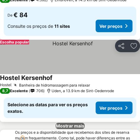
€ 84
De
Consulte os preços de
11 sites
Ver preços
Escolha popular
Partilhar
Ad
Hostel Kersenhof
Hostel
Banheira de hidromassagem para relaxar
8,7
Excelente
706
Uden, a 13.9 km de Sint-Oedenrode
Selecione as datas para ver os preços
Ver preços
exatos.
Mostrar mais
Os preços e a disponibilidade que recebemos dos sites de reserva
mudam frequentemente. Como tal, pode haver diferenças entre as