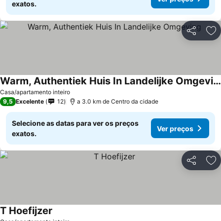
exatos.
Partilhar
Ad
Warm, Authentiek Huis In Landelijke Omgeving
Casa/apartamento inteiro
9,5
Excelente
12
a 3.0 km de Centro da cidade
Selecione as datas para ver os preços
Ver preços
exatos.
Partilhar
Ad
T Hoefijzer