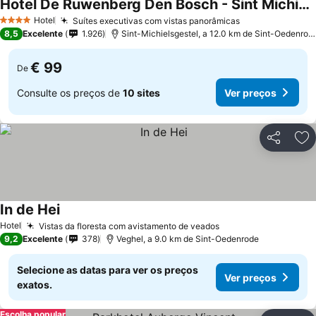
Hotel De Ruwenberg Den Bosch - Sint Michielsgestel
Hotel
Suítes executivas com vistas panorâmicas
4 Estrelas
8,5
Excelente
1.926
Sint-Michielsgestel, a 12.0 km de Sint-Oedenrode
€ 99
De
Consulte os preços de
10 sites
Ver preços
Partilhar
Ad
In de Hei
Hotel
Vistas da floresta com avistamento de veados
9,2
Excelente
378
Veghel, a 9.0 km de Sint-Oedenrode
Selecione as datas para ver os preços
Ver preços
exatos.
Escolha popular