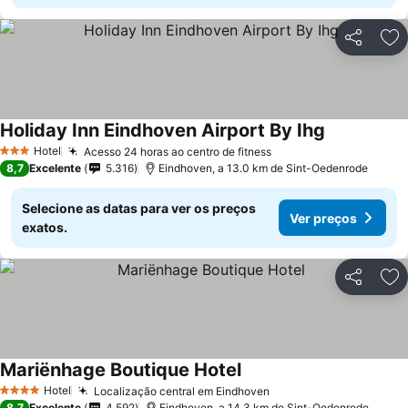
Partilhar
Ad
Holiday Inn Eindhoven Airport By Ihg
Hotel
Acesso 24 horas ao centro de fitness
3 Estrelas
8,7
Excelente
5.316
Eindhoven, a 13.0 km de Sint-Oedenrode
Selecione as datas para ver os preços
Ver preços
exatos.
Partilhar
Ad
Mariënhage Boutique Hotel
Hotel
Localização central em Eindhoven
4 Estrelas
8,7
Excelente
4.592
Eindhoven, a 14.3 km de Sint-Oedenrode