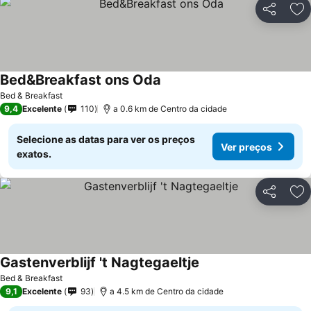
Partilhar
Ad
Bed&Breakfast ons Oda
Bed & Breakfast
9,4
Excelente
110
a 0.6 km de Centro da cidade
Selecione as datas para ver os preços
Ver preços
exatos.
Partilhar
Ad
Gastenverblijf 't Nagtegaeltje
Bed & Breakfast
9,1
Excelente
93
a 4.5 km de Centro da cidade