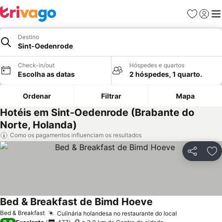
Favoritos
Iniciar
Me
Destino
Sint-Oedenrode
Check-in/out
Hóspedes e quartos
Escolha as datas
2 hóspedes, 1 quarto.
Ordenar
Filtrar
Mapa
Hotéis em Sint-Oedenrode (Brabante do
Norte, Holanda)
Como os pagamentos influenciam os resultados
Partilhar
Ad
Bed & Breakfast de Bimd Hoeve
Bed & Breakfast
Culinária holandesa no restaurante do local