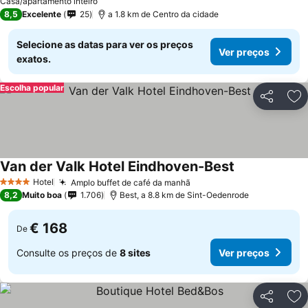
Casa/apartamento inteiro
8,5
Excelente
25
a 1.8 km de Centro da cidade
Selecione as datas para ver os preços
Ver preços
exatos.
Escolha popular
Partilhar
Ad
Van der Valk Hotel Eindhoven-Best
Hotel
Amplo buffet de café da manhã
4 Estrelas
8,2
Muito boa
1.706
Best, a 8.8 km de Sint-Oedenrode
€ 168
De
Consulte os preços de
8 sites
Ver preços
Partilhar
Ad