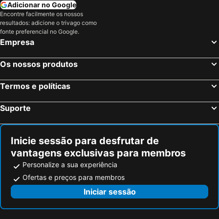
Haarlemmermeer, Holanda do Norte Hotéis
Haia, Holanda Meridional Hotéis
Adicionar no Google
Encontre facilmente os nossos
Utrecht, Utreque ou Utrecht Hotéis
Elsene-Ixelles, Região de Bruxelas-Capital Hotéis
resultados: adicione o trivago como
Amstelveen, Holanda do Norte Hotéis
Amesterdão, Holanda do Norte Hotéis
fonte preferencial no Google.
Empresa
Maastricht, Limburgo Hotéis
Os nossos produtos
Termos e políticas
Suporte
Inicie sessão para desfrutar de
vantagens exclusivas para membros
Personalize a sua experiência
Ofertas e preços para membros
Iniciar sessão