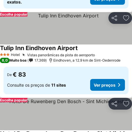
exatos.
Escolha popular
Partilhar
Ad
Tulip Inn Eindhoven Airport
Hotel
Vistas panorâmicas da pista do aeroporto
3 Estrelas
8,0
Muito boa
17.369
Eindhoven, a 12.9 km de Sint-Oedenrode
€ 83
De
Consulte os preços de
11 sites
Ver preços
Escolha popular
Partilhar
Ad