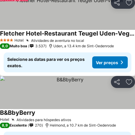
Partilhar
Ad
Fletcher Hotel-Restaurant Teugel Uden-Veghel
Hotel
Atividades de aventura no local
4 Estrelas
8,0
Muito boa
3.537
Uden, a 13.4 km de Sint-Oedenrode
Selecione as datas para ver os preços
Ver preços
exatos.
Partilhar
Ad
B&BbyBerry
Hotel
Atividades para hóspedes ativos
8,9
Excelente
270
Helmond, a 10.7 km de Sint-Oedenrode