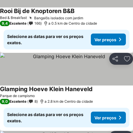
Rooi Bij de Knoptoren B&B
Bed & Breakfast
Bangalôs isolados com jardim
9,4
Excelente
166
a 0.5 km de Centro da cidade
Selecione as datas para ver os preços
Ver preços
exatos.
Partilhar
Ad
Glamping Hoeve Klein Haneveld
Parque de campismo
9,0
Excelente
8
a 2.8 km de Centro da cidade
Selecione as datas para ver os preços
Ver preços
exatos.