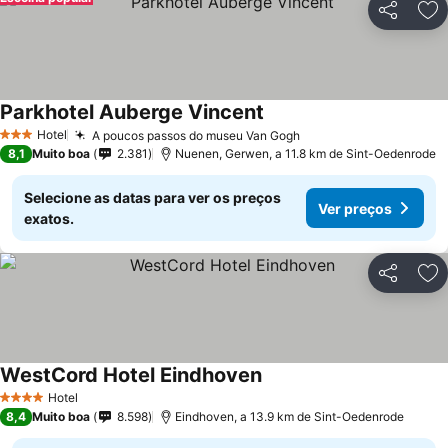
Partilhar
Ad
Parkhotel Auberge Vincent
Hotel
A poucos passos do museu Van Gogh
3 Estrelas
8,1
Muito boa
2.381
Nuenen, Gerwen, a 11.8 km de Sint-Oedenrode
Selecione as datas para ver os preços
Ver preços
exatos.
Partilhar
Ad
WestCord Hotel Eindhoven
Hotel
4 Estrelas
8,4
Muito boa
8.598
Eindhoven, a 13.9 km de Sint-Oedenrode