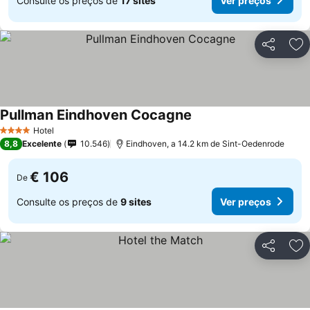
Consulte os preços de
17 sites
Ver preços
Partilhar
Ad
Pullman Eindhoven Cocagne
Hotel
4 Estrelas
8,8
Excelente
10.546
Eindhoven, a 14.2 km de Sint-Oedenrode
€ 106
De
Consulte os preços de
9 sites
Ver preços
Partilhar
Ad