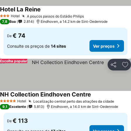
Hotel La Reine
Hotel
A poucos passos do Estádio Philips
3 Estrelas
7,8
Boa
2.814
Eindhoven, a 14.2 km de Sint-Oedenrode
€ 74
De
Consulte os preços de
14 sites
Ver preços
Escolha popular
Partilhar
Ad
NH Collection Eindhoven Centre
Hotel
Localização central perto das atrações da cidade
5 Estrelas
9,1
Excelente
5.813
Eindhoven, a 14.0 km de Sint-Oedenrode
€ 113
De