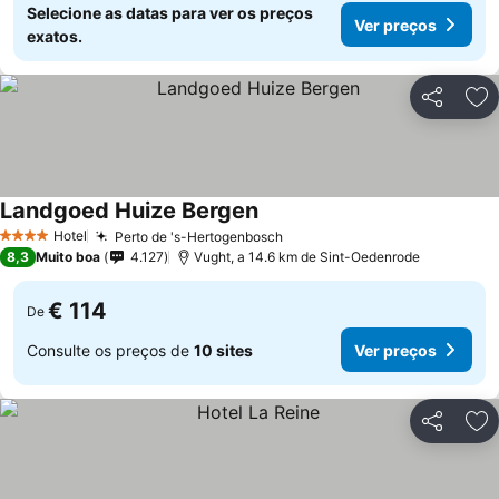
Selecione as datas para ver os preços
Ver preços
exatos.
Partilhar
Ad
Landgoed Huize Bergen
Hotel
Perto de 's-Hertogenbosch
4 Estrelas
8,3
Muito boa
4.127
Vught, a 14.6 km de Sint-Oedenrode
€ 114
De
Consulte os preços de
10 sites
Ver preços
Partilhar
Ad