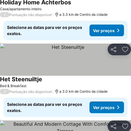
Holiday Home Achterbos
Casa/apartamento inteiro
/
a 3.3 km de Centro da cidade
Pontuação não disponível
Selecione as datas para ver os preços
Ver preços
exatos.
Partilhar
Ad
Het Steenuiltje
Bed & Breakfast
/
a 3.0 km de Centro da cidade
Pontuação não disponível
Selecione as datas para ver os preços
Ver preços
exatos.
Partilhar
Ad