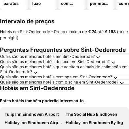
baratos
luxo
com
permitem
com 
piscinas
animais
Intervalo de preços
Hotéis em Sint-Oedenrode -
Preço máximo
de
‎€ 74
até
‎€ 168
(price
per night)
Perguntas Frequentes sobre Sint-Oedenrode
Quais são os melhores hotéis em Sint-Oedenrode?
Quais são os melhores hotéis de luxo em Sint-Oedenrode?
Quais são os melhores hotéis que aceitam animais de estimação em
Sint-Oedenrode?
Quais são os melhores hotéis com spa em Sint-Oedenrode?
Quais são os melhores hotéis com piscina em Sint-Oedenrode?
Hotéis em Sint-Oedenrode
Estes hotéis também poderão interessá-lo...
Tulip Inn Eindhoven Airport
The Social Hub Eindhoven
Holiday Inn Eindhoven Airport By Ihg
Holiday Inn Eindhoven By Ihg