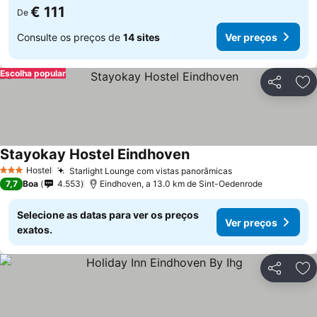
€ 111
De
Consulte os preços de
14 sites
Ver preços
Escolha popular
Partilhar
Ad
Stayokay Hostel Eindhoven
Hostel
Starlight Lounge com vistas panorâmicas
3 Estrelas
7,7
Boa
4.553
Eindhoven, a 13.0 km de Sint-Oedenrode
Selecione as datas para ver os preços
Ver preços
exatos.
Partilhar
Ad