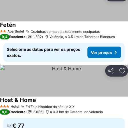
Fetén
Ver preços
Aparthotel
Cozinhas compactas totalmente equipadas
Ver preços
2 Estrelas
9,4
Excelente
1.802
Valência, a 3.5 km de Tabernes Blanques
Selecione as datas para ver os preços
Ver preços
exatos.
Partilhar
Ad
Host & Home
Ver preços
Hotel
Edifício histórico do século XIX
Ver preços
3 Estrelas
8,6
Excelente
2.085
a 0.3 km de Catedral de Valencia
€ 77
De