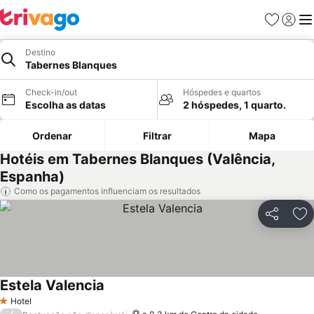
Favoritos
Iniciar
Me
Destino
Tabernes Blanques
Check-in/out
Hóspedes e quartos
Escolha as datas
2 hóspedes, 1 quarto.
Ordenar
Filtrar
Mapa
Hotéis em Tabernes Blanques (Valência,
Espanha)
Como os pagamentos influenciam os resultados
Partilhar
Ad
Estela Valencia
Ver preços
Hotel
1 Estrelas