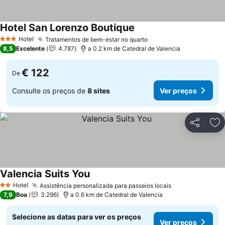
Hotel San Lorenzo Boutique
Ver preços
Hotel
Tratamentos de bem-estar no quarto
Ver preços
3 Estrelas
8,5
Excelente
4.787
a 0.2 km de Catedral de Valencia
€ 122
De
Consulte os preços de
8 sites
Ver preços
Partilhar
Ad
Valencia Suits You
Ver preços
Hotel
Assistência personalizada para passeios locais
Ver preços
2 Estrelas
7,9
Boa
3.296
a 0.6 km de Catedral de Valencia
Selecione as datas para ver os preços
Ver preços