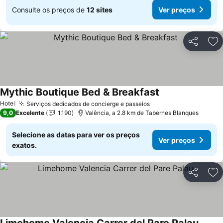
Consulte os preços de
12 sites
Ver preços
Partilhar
Ad
Mythic Boutique Bed & Breakfast
Ver preços
Hotel
Serviços dedicados de concierge e passeios
Ver preços
9,0
Excelente
1.190
Valência, a 2.8 km de Tabernes Blanques
Selecione as datas para ver os preços
Ver preços
exatos.
Partilhar
Ad