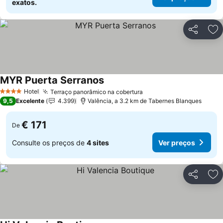
exatos.
Partilhar
Ad
MYR Puerta Serranos
Ver preços
Hotel
Terraço panorâmico na cobertura
Ver preços
4 Estrelas
9,5
Excelente
4.399
Valência, a 3.2 km de Tabernes Blanques
€ 171
De
Consulte os preços de
4 sites
Ver preços
Partilhar
Ad