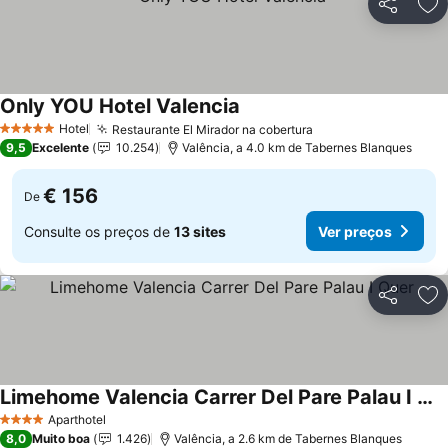
Partilhar
Ad
Only YOU Hotel Valencia
Ver preços
Hotel
Restaurante El Mirador na cobertura
Ver preços
5 Estrelas
9,5
Excelente
10.254
Valência, a 4.0 km de Tabernes Blanques
€ 156
De
Consulte os preços de
13 sites
Ver preços
Partilhar
Ad
Limehome Valencia Carrer Del Pare Palau I Quer
Ver preços
Aparthotel
4 Estrelas
8,0
Muito boa
1.426
Valência, a 2.6 km de Tabernes Blanques