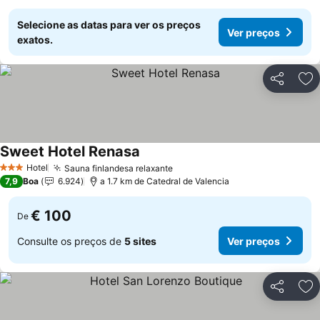
Selecione as datas para ver os preços
Ver preços
exatos.
Partilhar
Ad
Sweet Hotel Renasa
Ver preços
Hotel
Sauna finlandesa relaxante
Ver preços
3 Estrelas
7,9
Boa
6.924
a 1.7 km de Catedral de Valencia
€ 100
De
Consulte os preços de
5 sites
Ver preços
Partilhar
Ad