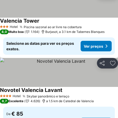
Valencia Tower
Ver preços
Hotel
Piscina sazonal ao ar livre na cobertura
Ver preços
3 Estrelas
8,0
Muito boa
1.164
Burjasot, a 3.1 km de Tabernes Blanques
Selecione as datas para ver os preços
Ver preços
exatos.
Partilhar
Ad
Novotel Valencia Lavant
Ver preços
Hotel
Skybar panorâmico e terraço
Ver preços
4 Estrelas
8,7
Excelente
4.626
a 1.5 km de Catedral de Valencia
€ 85
De