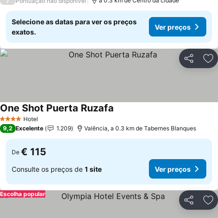
/
a 0.3 km de Centro da cidade
Pontuação não disponível
Selecione as datas para ver os preços
Ver preços
exatos.
Partilhar
Ad
One Shot Puerta Ruzafa
Ver preços
Hotel
4 Estrelas
9,2
Excelente
1.209
Valência, a 0.3 km de Tabernes Blanques
€ 115
De
Consulte os preços de
1 site
Ver preços
Escolha popular
Partilhar
Ad