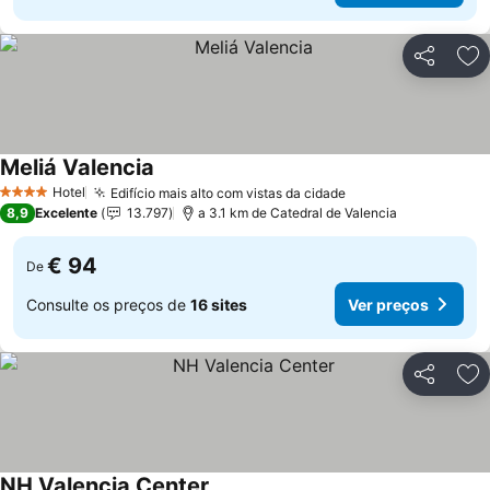
Partilhar
Ad
Meliá Valencia
Ver preços
Hotel
Edifício mais alto com vistas da cidade
Ver preços
4 Estrelas
8,9
Excelente
13.797
a 3.1 km de Catedral de Valencia
€ 94
De
Consulte os preços de
16 sites
Ver preços
Partilhar
Ad
NH Valencia Center