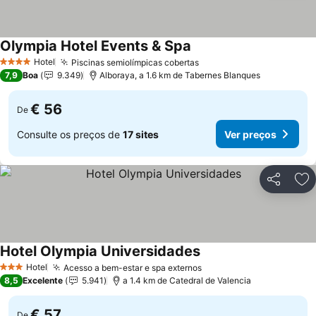
Olympia Hotel Events & Spa
Ver preços
Hotel
Piscinas semiolímpicas cobertas
Ver preços
4 Estrelas
7,9
Boa
9.349
Alboraya, a 1.6 km de Tabernes Blanques
€ 56
De
Consulte os preços de
17 sites
Ver preços
Partilhar
Ad
Hotel Olympia Universidades
Ver preços
Hotel
Acesso a bem-estar e spa externos
Ver preços
3 Estrelas
8,5
Excelente
5.941
a 1.4 km de Catedral de Valencia
€ 57
De