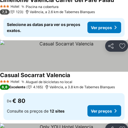
Limehome Valencia Carrer del Pare Palau
Ver pr
Hotel
Piscina na cobertura
Ver preços
3 Estrelas
7,3
123
Valência, a 2.6 km de Tabernes Blanques
Selecione as datas para ver os preços
Ver preços
exatos.
Partilhar
Ad
Casual Socarrat Valencia
Ver preços
Hotel
Aluguel de bicicletas no local
Ver preços
3 Estrelas
8,8
Excelente
4.165
Valência, a 3.8 km de Tabernes Blanques
€ 80
De
Consulte os preços de
12 sites
Ver preços