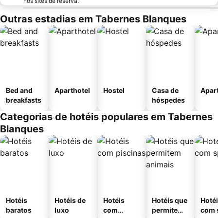
nos sites de reserva.
Outras estadias em Tabernes Blanques
Bed and
Aparthotel
Hostel
Casa de
Apar
breakfasts
hóspedes
Categorias de hotéis populares em Tabernes
Blanques
Hotéis
Hotéis de
Hotéis
Hotéis que
Hoté
baratos
luxo
com
permitem
com 