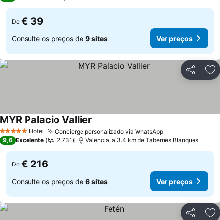
€ 39
De
Consulte os preços de
9 sites
Ver preços
Partilhar
Ad
MYR Palacio Vallier
Ver preços
Hotel
Concierge personalizado via WhatsApp
Ver preços
5 Estrelas
9,6
Excelente
2.731
Valência, a 3.4 km de Tabernes Blanques
€ 216
De
Consulte os preços de
6 sites
Ver preços
Partilhar
Ad