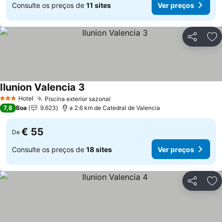
Consulte os preços de
11 sites
Ver preços
Partilhar
Ad
Ilunion Valencia 3
Ver preços
Hotel
Piscina exterior sazonal
Ver preços
3 Estrelas
7,8
Boa
9.623
a 2.6 km de Catedral de Valencia
€ 55
De
Consulte os preços de
18 sites
Ver preços
Partilhar
Ad