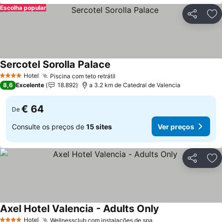
Escolha popular
Partilhar
Ad
Sercotel Sorolla Palace
Ver preços
Hotel
Piscina com teto retrátil
Ver preços
4 Estrelas
8,6
Excelente
18.892
a 3.2 km de Catedral de Valencia
€ 64
De
Consulte os preços de
15 sites
Ver preços
Partilhar
Ad
Axel Hotel Valencia - Adults Only
Ver preços
Hotel
Wellnessclub com instalações de spa
Ver preços