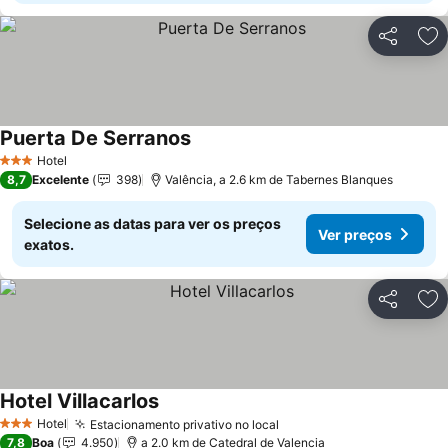
Partilhar
Ad
Puerta De Serranos
Ver preços
Hotel
3 Estrelas
8,7
Excelente
398
Valência, a 2.6 km de Tabernes Blanques
Selecione as datas para ver os preços
Ver preços
exatos.
Partilhar
Ad
Hotel Villacarlos
Ver preços
Hotel
Estacionamento privativo no local
Ver preços
3 Estrelas
7,8
Boa
4.950
a 2.0 km de Catedral de Valencia