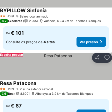
BYPILLOW Sinfonía
Ver preços
Hotel
Bairro local animado
Ver preços
2 Estrelas
8,7
Excelente
2.255
Valência, a 2.4 km de Tabernes Blanques
€ 101
De
Consulte os preços de
4 sites
Ver preços
Escolha popular
Partilhar
Ad
Resa Patacona
Ver preços
Hotel
Piscina exterior sazonal
Ver preços
2 Estrelas
7,6
Boa
8.600
Alboraya, a 3.9 km de Tabernes Blanques
€ 67
De