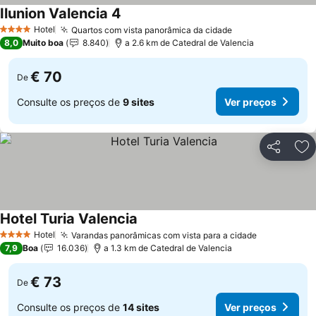
Ilunion Valencia 4
Ver preços
Hotel
Quartos com vista panorâmica da cidade
Ver preços
4 Estrelas
8,0
Muito boa
8.840
a 2.6 km de Catedral de Valencia
€ 70
De
Consulte os preços de
9 sites
Ver preços
Partilhar
Ad
Hotel Turia Valencia
Ver preços
Hotel
Varandas panorâmicas com vista para a cidade
Ver preços
4 Estrelas
7,9
Boa
16.036
a 1.3 km de Catedral de Valencia
€ 73
De
Consulte os preços de
14 sites
Ver preços