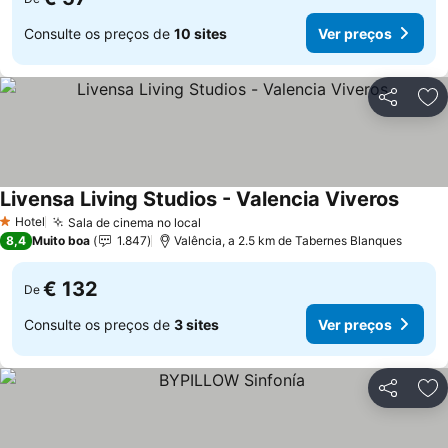
Consulte os preços de
10 sites
Ver preços
Partilhar
Ad
Livensa Living Studios - Valencia Viveros
Ver pr
Hotel
Sala de cinema no local
Ver preços
1 Estrelas
8,4
Muito boa
1.847
Valência, a 2.5 km de Tabernes Blanques
€ 132
De
Consulte os preços de
3 sites
Ver preços
Partilhar
Ad