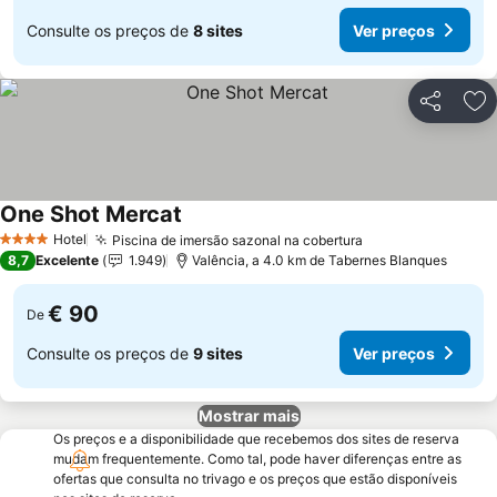
Consulte os preços de
8 sites
Ver preços
Partilhar
Ad
One Shot Mercat
Ver preços
Hotel
Piscina de imersão sazonal na cobertura
Ver preços
4 Estrelas
8,7
Excelente
1.949
Valência, a 4.0 km de Tabernes Blanques
€ 90
De
Consulte os preços de
9 sites
Ver preços
Mostrar mais
Os preços e a disponibilidade que recebemos dos sites de reserva
mudam frequentemente. Como tal, pode haver diferenças entre as
ofertas que consulta no trivago e os preços que estão disponíveis