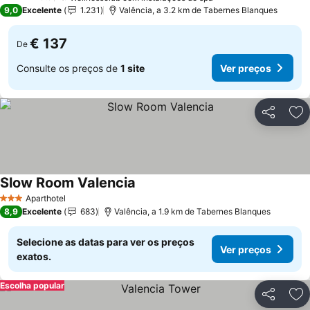
4 Estrelas
9,0
Excelente
1.231
Valência, a 3.2 km de Tabernes Blanques
€ 137
De
Consulte os preços de
1 site
Ver preços
Partilhar
Ad
Slow Room Valencia
Ver preços
Aparthotel
3 Estrelas
8,9
Excelente
683
Valência, a 1.9 km de Tabernes Blanques
Selecione as datas para ver os preços
Ver preços
exatos.
Escolha popular
Partilhar
Ad