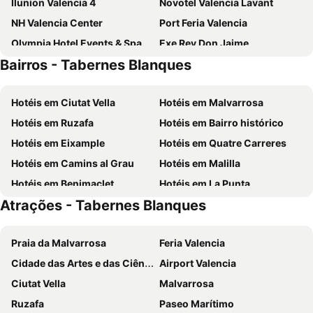
Ilunion Valencia 4
Novotel Valencia Lavant
NH Valencia Center
Port Feria Valencia
Olympia Hotel Events & Spa
Exe Rey Don Jaime
Bairros - Tabernes Blanques
NH Valencia Las Artes
Hotel Beleret
Eurostars Acteón
Hotel Olympia Cónsul del Mar
Hotéis em Ciutat Vella
Hotéis em Malvarrosa
Sercotel Sorolla Palace
Holiday Inn Express Ciudad de las Ciencias
Hotéis em Ruzafa
Hotéis em Bairro histórico
Ilunion Aqua 4
INNSiDE by Melia Valencia Oceanic
Hotéis em Eixample
Hotéis em Quatre Carreres
Hotel Turia Valencia
Checkin Valencia Ciscar
Hotéis em Camins al Grau
Hotéis em Malilla
Hotel Kramer
Ibis Budget Valencia Centro Puerto
Hotéis em Benimaclet
Hotéis em La Punta
Casual Socarrat Valencia
Hotel Malcom and Barret
Atrações - Tabernes Blanques
Hotéis em Torrefiel
Hotéis em Extramurs
Meliá Plaza
Barceló Valencia
Hotéis em Cabañal - Cañamelar
Hotéis em Sant Antoni
NH Valencia Las Ciencias
Primus Valencia
Praia da Malvarrosa
Feria Valencia
Hotéis em Exposició
Hotéis em Campanar
Limin Hostel Capsules
Resa Patacona
Cidade das Artes e das Ciências
Airport Valencia
Hotéis em Patraix
Hotéis em Gran Vía
One Shot Colón
Ilunion Aqua 3
Ciutat Vella
Malvarrosa
Hotéis em Beteró
Hotéis em Benicalap
DWO Valencia
Flag Hotel Valencia
Ruzafa
Paseo Marítimo
Hotéis em L'Oliveret
Hotéis em Sant Isidre
Las Arenas Balneario Resort
Hotel Neptuno