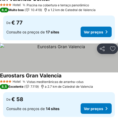
Ver preços
Hotel
Piscina na cobertura e terraço panorâmico
Ver preços
4 Estrelas
8,4
Muito boa
10.419
a 1.2 km de Catedral de Valencia
€ 77
De
Consulte os preços de
17 sites
Ver preços
Partilhar
Ad
Eurostars Gran Valencia
Ver preços
Hotel
Vistas mediterrânicas de arranha-céus
Ver preços
4 Estrelas
8,5
Excelente
7.119
a 2.7 km de Catedral de Valencia
€ 58
De
Consulte os preços de
14 sites
Ver preços