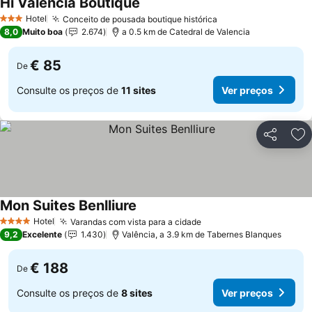
Hi Valencia Boutique
Ver preços
Hotel
Conceito de pousada boutique histórica
Ver preços
3 Estrelas
8,0
Muito boa
2.674
a 0.5 km de Catedral de Valencia
€ 85
De
Consulte os preços de
11 sites
Ver preços
Partilhar
Ad
Mon Suites Benlliure
Ver preços
Hotel
Varandas com vista para a cidade
Ver preços
4 Estrelas
9,2
Excelente
1.430
Valência, a 3.9 km de Tabernes Blanques
€ 188
De
Consulte os preços de
8 sites
Ver preços