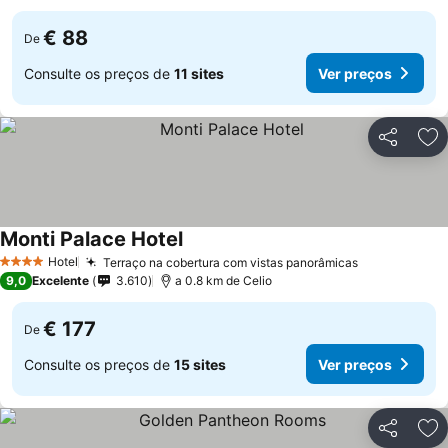
€ 88
De
Consulte os preços de
11 sites
Ver preços
Partilhar
Ad
Monti Palace Hotel
Hotel
Terraço na cobertura com vistas panorâmicas
4 Estrelas
9,0
Excelente
3.610
a 0.8 km de Celio
€ 177
De
Consulte os preços de
15 sites
Ver preços
Partilhar
Ad