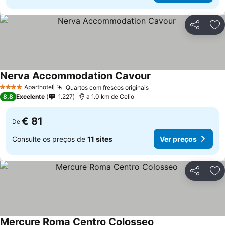
Partilhar
Ad
Nerva Accommodation Cavour
Aparthotel
Quartos com frescos originais
4 Estrelas
8,8
Excelente
1.227
a 1.0 km de Celio
€ 81
De
Consulte os preços de
11 sites
Ver preços
Partilhar
Ad
Mercure Roma Centro Colosseo