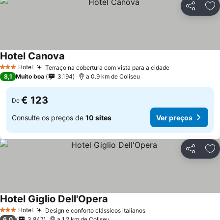
Partilhar
Ad
Hotel Canova
Hotel
Terraço na cobertura com vista para a cidade
3 Estrelas
8,1
Muito boa
3.194
a 0.9 km de Coliseu
€ 123
De
Consulte os preços de
10 sites
Ver preços
Partilhar
Ad
Hotel Giglio Dell'Opera
Hotel
Design e conforto clássicos italianos
3 Estrelas
6,0
3.847
a 1.2 km de Coliseu