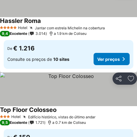
Hassler Roma
Hotel
Jantar com estrela Michelin na cobertura
5 Estrelas
9,4
Excelente
3.014
a 1.9 km de Coliseu
€ 1.216
De
Consulte os preços de
10 sites
Ver preços
Partilhar
Ad
Top Floor Colosseo
Hotel
Edifício histórico, vistas do último andar
3 Estrelas
9,5
Excelente
1.721
a 0.7 km de Coliseu