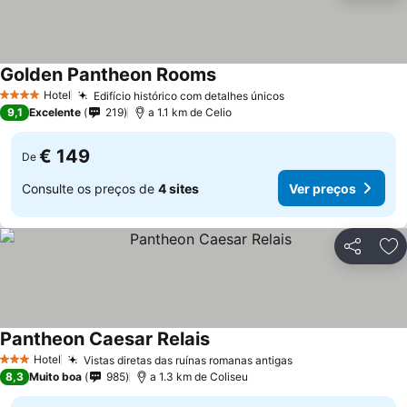
Golden Pantheon Rooms
Hotel
Edifício histórico com detalhes únicos
4 Estrelas
9,1
Excelente
219
a 1.1 km de Celio
€ 149
De
Consulte os preços de
4 sites
Ver preços
Partilhar
Ad
Pantheon Caesar Relais
Hotel
Vistas diretas das ruínas romanas antigas
3 Estrelas
8,3
Muito boa
985
a 1.3 km de Coliseu