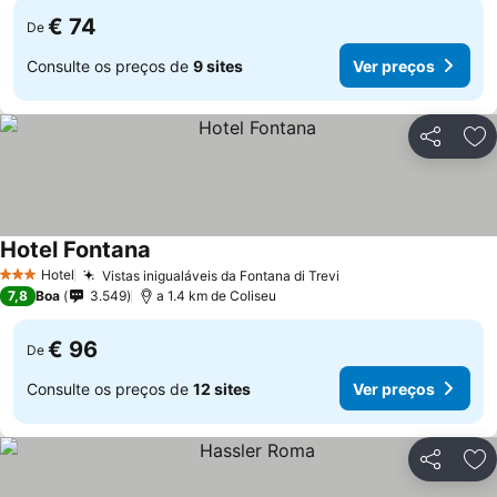
€ 74
De
Consulte os preços de
9 sites
Ver preços
Partilhar
Ad
Hotel Fontana
Hotel
Vistas inigualáveis da Fontana di Trevi
3 Estrelas
7,8
Boa
3.549
a 1.4 km de Coliseu
€ 96
De
Consulte os preços de
12 sites
Ver preços
Partilhar
Ad