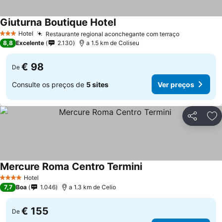
Giuturna Boutique Hotel
Hotel
Restaurante regional aconchegante com terraço
3 Estrelas
8,8
Excelente
2.130
a 1.5 km de Coliseu
€ 98
De
Consulte os preços de
5 sites
Ver preços
Partilhar
Ad
Mercure Roma Centro Termini
Hotel
4 Estrelas
7,7
Boa
1.046
a 1.3 km de Celio
€ 155
De