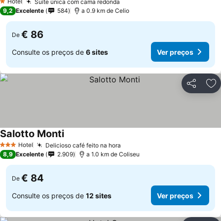
Hotel
Suíte única com cama redonda
1 Estrelas
9,2
Excelente
584
a 0.9 km de Celio
€ 86
De
Consulte os preços de
6 sites
Ver preços
Partilhar
Ad
Salotto Monti
Hotel
Delicioso café feito na hora
3 Estrelas
8,9
Excelente
2.909
a 1.0 km de Coliseu
€ 84
De
Consulte os preços de
12 sites
Ver preços