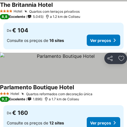
The Britannia Hotel
Hotel
Quartos com terraços privativos
4 Estrelas
8,8
Excelente
5.045
a 1.2 km de Coliseu
€ 104
De
Consulte os preços de
16 sites
Ver preços
Partilhar
Ad
Parlamento Boutique Hotel
Hotel
Quartos reformados com decoração única
3 Estrelas
9,2
Excelente
1.896
a 1.7 km de Coliseu
€ 160
De
Consulte os preços de
12 sites
Ver preços