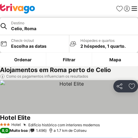
Favoritos
Iniciar
Me
Destino
Celio, Roma
Check-in/out
Hóspedes e quartos
Escolha as datas
2 hóspedes, 1 quarto.
Ordenar
Filtrar
Mapa
Alojamentos em Roma perto de Celio
Como os pagamentos influenciam os resultados
Partilhar
Ad
Hotel Elite
Hotel
Edifício histórico com interiores modernos
3 Estrelas
8,0
Muito boa
1.496
a 1.7 km de Coliseu