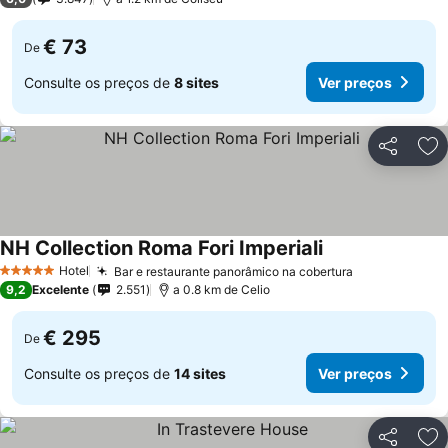
€ 73
De
Consulte os preços de
8 sites
Ver preços
Partilhar
Ad
NH Collection Roma Fori Imperiali
Hotel
Bar e restaurante panorâmico na cobertura
5 Estrelas
9,2
Excelente
2.551
a 0.8 km de Celio
€ 295
De
Consulte os preços de
14 sites
Ver preços
Partilhar
Ad