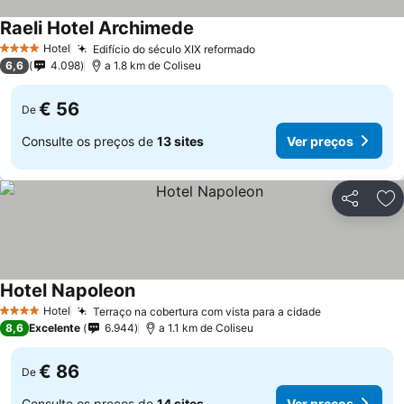
Raeli Hotel Archimede
Hotel
Edifício do século XIX reformado
4 Estrelas
6,6
4.098
a 1.8 km de Coliseu
€ 56
De
Consulte os preços de
13 sites
Ver preços
Partilhar
Ad
Hotel Napoleon
Hotel
Terraço na cobertura com vista para a cidade
4 Estrelas
8,6
Excelente
6.944
a 1.1 km de Coliseu
€ 86
De
Consulte os preços de
14 sites
Ver preços