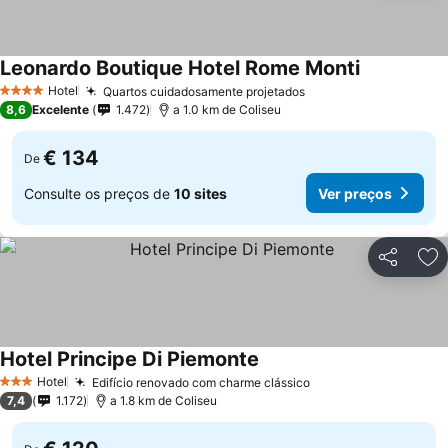
Leonardo Boutique Hotel Rome Monti
Hotel
Quartos cuidadosamente projetados
4 Estrelas
8,6
Excelente
1.472
a 1.0 km de Coliseu
€ 134
De
Consulte os preços de
10 sites
Ver preços
Partilhar
Ad
Hotel Principe Di Piemonte
Hotel
Edifício renovado com charme clássico
3 Estrelas
7,4
1.172
a 1.8 km de Coliseu