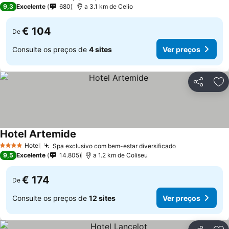
4 Estrelas
9,3
Excelente
680
a 3.1 km de Celio
€ 104
De
Consulte os preços de
4 sites
Ver preços
Partilhar
Ad
Hotel Artemide
Hotel
Spa exclusivo com bem-estar diversificado
4 Estrelas
9,5
Excelente
14.805
a 1.2 km de Coliseu
€ 174
De
Consulte os preços de
12 sites
Ver preços