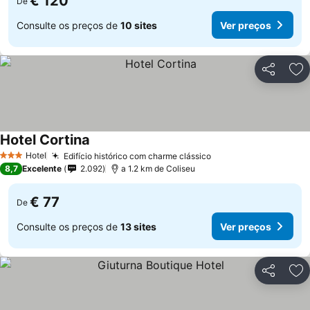
€ 120
De
Consulte os preços de
10 sites
Ver preços
Partilhar
Ad
Hotel Cortina
Hotel
Edifício histórico com charme clássico
3 Estrelas
8,7
Excelente
2.092
a 1.2 km de Coliseu
€ 77
De
Consulte os preços de
13 sites
Ver preços
Partilhar
Ad