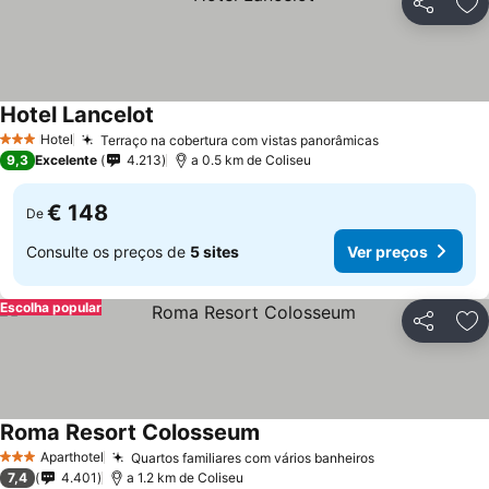
Partilhar
Ad
Hotel Lancelot
Hotel
Terraço na cobertura com vistas panorâmicas
3 Estrelas
9,3
Excelente
4.213
a 0.5 km de Coliseu
€ 148
De
Consulte os preços de
5 sites
Ver preços
Escolha popular
Partilhar
Ad
Roma Resort Colosseum
Aparthotel
Quartos familiares com vários banheiros
3 Estrelas
7,4
4.401
a 1.2 km de Coliseu