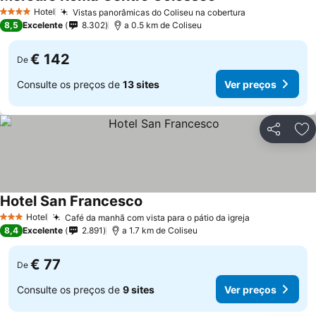
Hotel
Vistas panorâmicas do Coliseu na cobertura
4 Estrelas
8,5
Excelente
8.302
a 0.5 km de Coliseu
€ 142
De
Consulte os preços de
13 sites
Ver preços
Partilhar
Ad
Hotel San Francesco
Hotel
Café da manhã com vista para o pátio da igreja
3 Estrelas
8,4
Excelente
2.891
a 1.7 km de Coliseu
€ 77
De
Consulte os preços de
9 sites
Ver preços