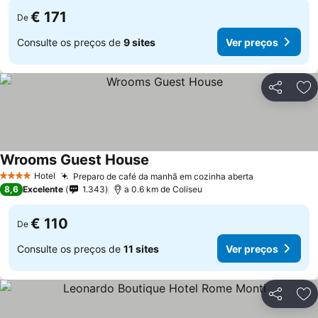
€ 171
De
Consulte os preços de
9 sites
Ver preços
Partilhar
Ad
Wrooms Guest House
Hotel
Preparo de café da manhã em cozinha aberta
4 Estrelas
8,6
Excelente
1.343
a 0.6 km de Coliseu
€ 110
De
Consulte os preços de
11 sites
Ver preços
Partilhar
Ad