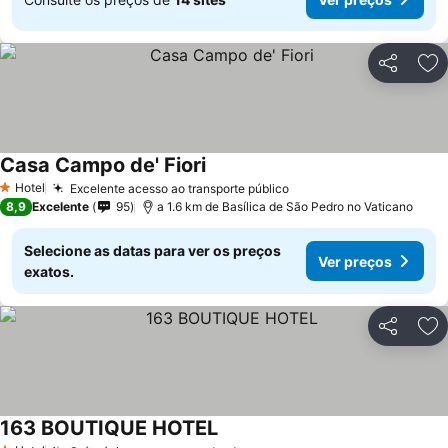
Partilhar
Ad
Casa Campo de' Fiori
Hotel
Excelente acesso ao transporte público
1 Estrelas
8,9
Excelente
95
a 1.6 km de Basílica de São Pedro no Vaticano
Selecione as datas para ver os preços
Ver preços
exatos.
Partilhar
Ad
163 BOUTIQUE HOTEL