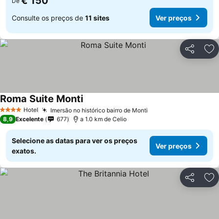
€ 150
De
Consulte os preços de
11 sites
Ver preços
Partilhar
Ad
Roma Suite Monti
Hotel
Imersão no histórico bairro de Monti
4 Estrelas
8,9
Excelente
677
a 1.0 km de Celio
Selecione as datas para ver os preços
Ver preços
exatos.
Partilhar
Ad