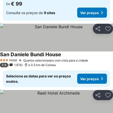
€ 99
De
Consulte os preços de
9 sites
Ver preços
Partilhar
Ad
San Daniele Bundi House
Hotel
Quartos selecionados com vista para a cidade
3 Estrelas
7,3
1.974
a 0.5 km de Coliseu
Selecione as datas para ver os preços
Ver preços
exatos.
Partilhar
Ad