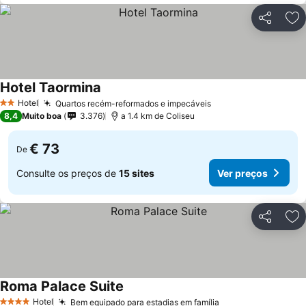
Partilhar
Ad
Hotel Taormina
Hotel
Quartos recém-reformados e impecáveis
2 Estrelas
8,4
Muito boa
3.376
a 1.4 km de Coliseu
€ 73
De
Consulte os preços de
15 sites
Ver preços
Partilhar
Ad
Roma Palace Suite
Hotel
Bem equipado para estadias em família