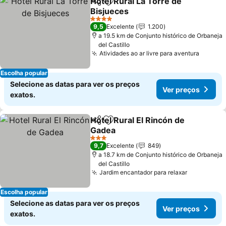
Hotel Rural La Torre de
Partilhar
Adicionar aos favoritos
Bisjueces
4 Estrelas
9,5
Excelente
1.200
a 19.5 km de Conjunto histórico de Orbaneja
del Castillo
Atividades ao ar livre para aventura
Escolha popular
Selecione as datas para ver os preços
Ver preços
exatos.
Hotel Rural El Rincón de
Partilhar
Adicionar aos favoritos
Gadea
3 Estrelas
9,7
Excelente
849
a 18.7 km de Conjunto histórico de Orbaneja
del Castillo
Jardim encantador para relaxar
Escolha popular
Selecione as datas para ver os preços
Ver preços
exatos.