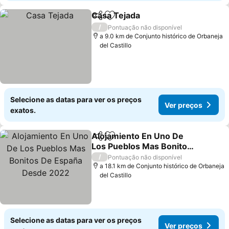
Casa Tejada
Partilhar
Adicionar aos favoritos
/
Pontuação não disponível
a 9.0 km de Conjunto histórico de Orbaneja
del Castillo
Selecione as datas para ver os preços
Ver preços
exatos.
Alojamiento En Uno De
Partilhar
Adicionar aos favoritos
Los Pueblos Mas Bonitos
De España Desde 2022
/
Pontuação não disponível
a 18.1 km de Conjunto histórico de Orbaneja
del Castillo
Selecione as datas para ver os preços
Ver preços