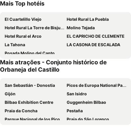
Mais Top hotéis
El Cuartelillo Viejo
Hotel Rural La Puebla
Hotel Rural La Torre de Bisjueces
Molino Tejada
Hotel Rural el Arco
EL CAPRICHO DE CLEMENTE
La Tahona
LA CASONA DE ESCALADA
Posada Molino del Canto
Mais atrações - Conjunto histórico de
Orbaneja del Castillo
San Sebastián - Donostia
Picos de Europa National Park
Gijón
San Isidro
Bilbao Exhibition Centre
Guggenheim Bilbao
Praia da Concha
Pestaña
Parque Nacional de los Picos de Europa
Praia do São Lorenço
Aeropuerto de Bilbao-Loiu
Centro