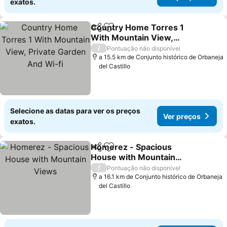
exatos.
Country Home Torres 1
Partilhar
Adicionar aos favoritos
With Mountain View,
Private Garden And Wi-fi
/
Pontuação não disponível
a 15.5 km de Conjunto histórico de Orbaneja
del Castillo
Selecione as datas para ver os preços
Ver preços
exatos.
Homerez - Spacious
Partilhar
Adicionar aos favoritos
House with Mountain
Views
/
Pontuação não disponível
a 16.1 km de Conjunto histórico de Orbaneja
del Castillo