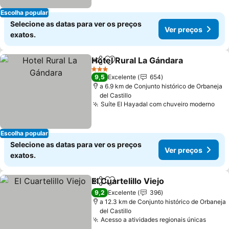
Escolha popular
Selecione as datas para ver os preços
Ver preços
exatos.
Hotel Rural La Gándara
Partilhar
Adicionar aos favoritos
3 Estrelas
9,5
Excelente
654
a 6.9 km de Conjunto histórico de Orbaneja
del Castillo
Suíte El Hayadal com chuveiro moderno
Escolha popular
Selecione as datas para ver os preços
Ver preços
exatos.
El Cuartelillo Viejo
Partilhar
Adicionar aos favoritos
9,2
Excelente
396
a 12.3 km de Conjunto histórico de Orbaneja
del Castillo
Acesso a atividades regionais únicas