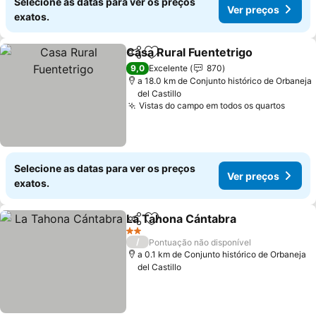
Selecione as datas para ver os preços
Ver preços
exatos.
Casa Rural Fuentetrigo
Partilhar
Adicionar aos favoritos
9,0
Excelente
870
a 18.0 km de Conjunto histórico de Orbaneja
del Castillo
Vistas do campo em todos os quartos
Selecione as datas para ver os preços
Ver preços
exatos.
La Tahona Cántabra
Partilhar
Adicionar aos favoritos
2 Estrelas
/
Pontuação não disponível
a 0.1 km de Conjunto histórico de Orbaneja
del Castillo