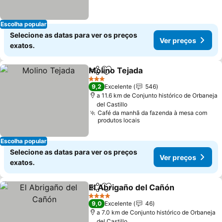
Escolha popular
Selecione as datas para ver os preços
Ver preços
exatos.
Molino Tejada
Partilhar
Adicionar aos favoritos
3 Estrelas
9,2
Excelente
546
a 11.6 km de Conjunto histórico de Orbaneja
del Castillo
Café da manhã da fazenda à mesa com
produtos locais
Escolha popular
Selecione as datas para ver os preços
Ver preços
exatos.
El Abrigaño del Cañón
Partilhar
Adicionar aos favoritos
4 Estrelas
9,0
Excelente
46
a 7.0 km de Conjunto histórico de Orbaneja
del Castillo