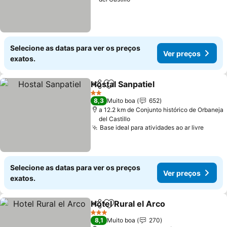
Selecione as datas para ver os preços
Ver preços
exatos.
Hostal Sanpatiel
Partilhar
Adicionar aos favoritos
2 Estrelas
8,3
Muito boa
652
a 12.2 km de Conjunto histórico de Orbaneja
del Castillo
Base ideal para atividades ao ar livre
Selecione as datas para ver os preços
Ver preços
exatos.
Hotel Rural el Arco
Partilhar
Adicionar aos favoritos
3 Estrelas
8,1
Muito boa
270