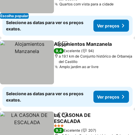
Quartos com vista para a cidade
Escolha popular
Selecione as datas para ver os preços
Ver preços
exatos.
Alojamientos Manzanela
Partilhar
Adicionar aos favoritos
9,4
Excelente
94
a 19.1 km de Conjunto histórico de Orbaneja
del Castillo
Amplo jardim ao ar livre
Selecione as datas para ver os preços
Ver preços
exatos.
LA CASONA DE
Partilhar
Adicionar aos favoritos
ESCALADA
3 Estrelas
9,2
Excelente
207