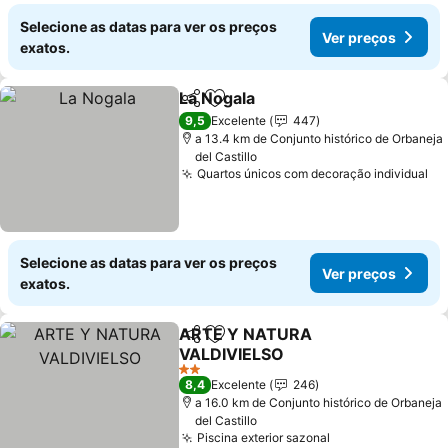
Selecione as datas para ver os preços
Ver preços
exatos.
La Nogala
Partilhar
Adicionar aos favoritos
9,5
Excelente
447
a 13.4 km de Conjunto histórico de Orbaneja
del Castillo
Quartos únicos com decoração individual
Selecione as datas para ver os preços
Ver preços
exatos.
ARTE Y NATURA
Partilhar
Adicionar aos favoritos
VALDIVIELSO
2 Estrelas
8,4
Excelente
246
a 16.0 km de Conjunto histórico de Orbaneja
del Castillo
Piscina exterior sazonal