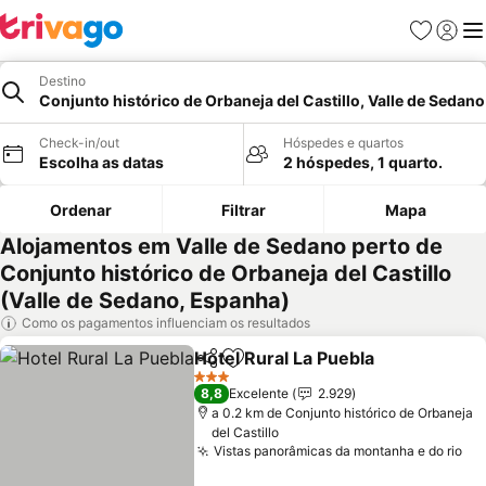
Favoritos
Iniciar
Me
Destino
Conjunto histórico de Orbaneja del Castillo, Valle de Sedano
Check-in/out
Hóspedes e quartos
Escolha as datas
2 hóspedes, 1 quarto.
Ordenar
Filtrar
Mapa
Alojamentos em Valle de Sedano perto de
Conjunto histórico de Orbaneja del Castillo
(Valle de Sedano, Espanha)
Como os pagamentos influenciam os resultados
Hotel Rural La Puebla
Partilhar
Adicionar aos favoritos
3 Estrelas
8,8
Excelente
2.929
a 0.2 km de Conjunto histórico de Orbaneja
del Castillo
Vistas panorâmicas da montanha e do rio