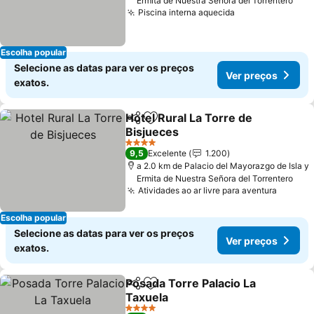
Ermita de Nuestra Señora del Torrentero
Piscina interna aquecida
Escolha popular
Selecione as datas para ver os preços
Ver preços
exatos.
Hotel Rural La Torre de
Partilhar
Adicionar aos favoritos
Bisjueces
4 Estrelas
9,5
Excelente
1.200
a 2.0 km de Palacio del Mayorazgo de Isla y
Ermita de Nuestra Señora del Torrentero
Atividades ao ar livre para aventura
Escolha popular
Selecione as datas para ver os preços
Ver preços
exatos.
Posada Torre Palacio La
Partilhar
Adicionar aos favoritos
Taxuela
4 Estrelas