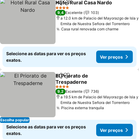
Hotel Rural Casa Nardo
Partilhar
Adicionar aos favoritos
4 Estrelas
9,4
Excelente
103
a 12.0 km de Palacio del Mayorazgo de Isla y
Ermita de Nuestra Señora del Torrentero
Casa rural renovada com charme
Selecione as datas para ver os preços
Ver preços
exatos.
El Priorato de
Partilhar
Adicionar aos favoritos
Trespaderne
4 Estrelas
9,2
Excelente
736
a 19.5 km de Palacio del Mayorazgo de Isla y
Ermita de Nuestra Señora del Torrentero
Piscina externa tranquila
Escolha popular
Selecione as datas para ver os preços
Ver preços
exatos.