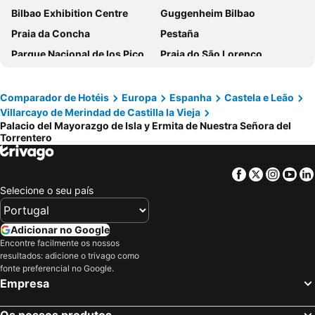
Bilbao Exhibition Centre
Guggenheim Bilbao
Praia da Concha
Pestaña
Parque Nacional de los Picos de Europa
Praia do São Lorenço
Aeropuerto de Bilbao-Loiu
Centro
Plaza Mayor
Bilbao La Vieja
Comparador de Hotéis
Europa
Espanha
Castela e Leão
Villarcayo de Merindad de Castilla la Vieja
Lagos de Covadonga
Catedral de Leão
Palacio del Mayorazgo de Isla y Ermita de Nuestra Señora del
Estadio de San Mamés
Estación de esquí Alto Campoo
Torrentero
Plaza Mayor
Parador Cangas de Onís
Facebook
Twitter
Insta
Yo
España
Valgrande-Pajares
Selecione o seu país
Praia de Sardinero
Donostiako
Metro de Bilbao
Fiesta del Orujo
Adicionar no Google
Parque da Natureza de Cabárceno
Intxaurrondo
Encontre facilmente os nossos
resultados: adicione o trivago como
Gran Casino Bilbao
Centro de Interpretación del Litoral
fonte preferencial no Google.
Funicular de Bulnes
Las Arenas
Empresa
San Isidro-Zona Salencias
Complejo kárstico de Orbaneja del Castillo
Os nossos produtos