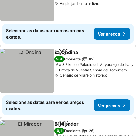
Amplo jardim ao ar livre
Selecione as datas para ver os preços
Ver preços
exatos.
La Ondina
Partilhar
Adicionar aos favoritos
9,4
Excelente
82
a 8.2 km de Palacio del Mayorazgo de Isla y
Ermita de Nuestra Señora del Torrentero
Cenário de vilarejo histórico
Selecione as datas para ver os preços
Ver preços
exatos.
El Mirador
Partilhar
Adicionar aos favoritos
9,1
Excelente
26