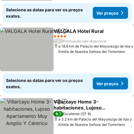
Selecione as datas para ver os preços
Ver preços
exatos.
VALGALA Hotel Rural
Partilhar
Adicionar aos favoritos
4 Estrelas
/
Pontuação não disponível
a 18.6 km de Palacio del Mayorazgo de Isla y
Ermita de Nuestra Señora del Torrentero
Selecione as datas para ver os preços
Ver preços
exatos.
Villarcayo Home 3-
Partilhar
Adicionar aos favoritos
habitaciones, Lujoso
Apartamento Muy Amplio
9,7
Excelente
8
Y Céntrico
a 3.2 km de Palacio del Mayorazgo de Isla y
Ermita de Nuestra Señora del Torrentero