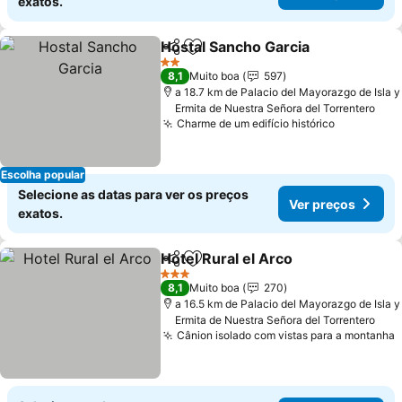
exatos.
Hostal Sancho Garcia
Partilhar
Adicionar aos favoritos
2 Estrelas
8,1
Muito boa
597
a 18.7 km de Palacio del Mayorazgo de Isla y
Ermita de Nuestra Señora del Torrentero
Charme de um edifício histórico
Escolha popular
Selecione as datas para ver os preços
Ver preços
exatos.
Hotel Rural el Arco
Partilhar
Adicionar aos favoritos
3 Estrelas
8,1
Muito boa
270
a 16.5 km de Palacio del Mayorazgo de Isla y
Ermita de Nuestra Señora del Torrentero
Cânion isolado com vistas para a montanha