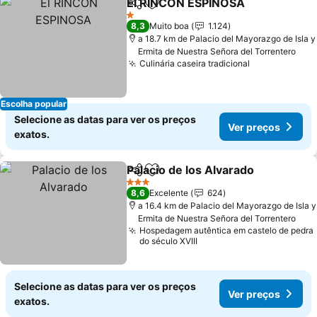
El RINCON ESPINOSA
Partilhar
Adicionar aos favoritos
1 Estrelas
8,3
Muito boa
1.124
a 18.7 km de Palacio del Mayorazgo de Isla y
Ermita de Nuestra Señora del Torrentero
Culinária caseira tradicional
Escolha popular
Selecione as datas para ver os preços
Ver preços
exatos.
Palacio de los Alvarado
Partilhar
Adicionar aos favoritos
3 Estrelas
8,6
Excelente
624
a 16.4 km de Palacio del Mayorazgo de Isla y
Ermita de Nuestra Señora del Torrentero
Hospedagem autêntica em castelo de pedra
do século XVIII
Selecione as datas para ver os preços
Ver preços
exatos.