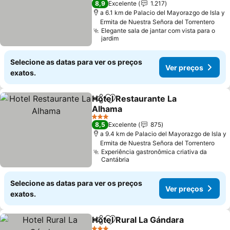
8,9
Excelente
1.217
a 6.1 km de Palacio del Mayorazgo de Isla y
Ermita de Nuestra Señora del Torrentero
Elegante sala de jantar com vista para o
jardim
Selecione as datas para ver os preços
Ver preços
exatos.
Hotel Restaurante La
Partilhar
Adicionar aos favoritos
Alhama
3 Estrelas
8,5
Excelente
875
a 9.4 km de Palacio del Mayorazgo de Isla y
Ermita de Nuestra Señora del Torrentero
Experiência gastronômica criativa da
Cantábria
Selecione as datas para ver os preços
Ver preços
exatos.
Hotel Rural La Gándara
Partilhar
Adicionar aos favoritos