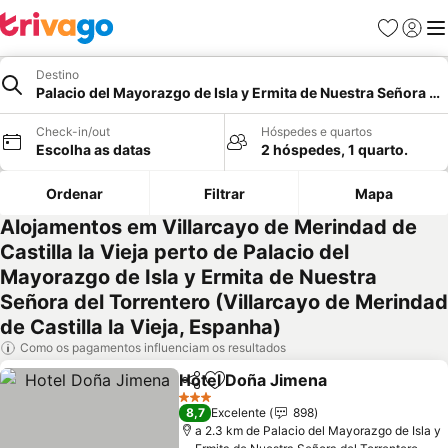
Favoritos
Iniciar
Me
Destino
Palacio del Mayorazgo de Isla y Ermita de Nuestra Señora del 
Check-in/out
Hóspedes e quartos
Escolha as datas
2 hóspedes, 1 quarto.
Ordenar
Filtrar
Mapa
Alojamentos em Villarcayo de Merindad de
Castilla la Vieja perto de Palacio del
Mayorazgo de Isla y Ermita de Nuestra
Señora del Torrentero (Villarcayo de Merindad
de Castilla la Vieja, Espanha)
Como os pagamentos influenciam os resultados
Hotel Doña Jimena
Partilhar
Adicionar aos favoritos
3 Estrelas
8,7
Excelente
898
a 2.3 km de Palacio del Mayorazgo de Isla y