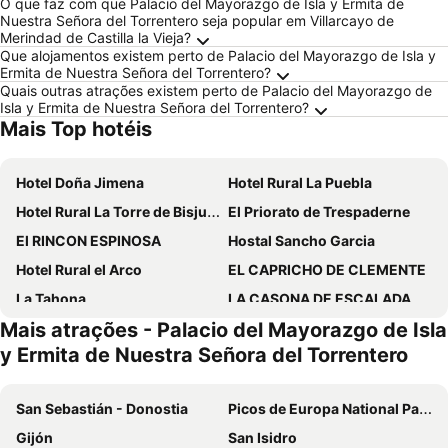
O que faz com que Palacio del Mayorazgo de Isla y Ermita de
Nuestra Señora del Torrentero seja popular em Villarcayo de
Merindad de Castilla la Vieja?
Que alojamentos existem perto de Palacio del Mayorazgo de Isla y
Ermita de Nuestra Señora del Torrentero?
Quais outras atrações existem perto de Palacio del Mayorazgo de
Isla y Ermita de Nuestra Señora del Torrentero?
Mais Top hotéis
Hotel Doña Jimena
Hotel Rural La Puebla
Hotel Rural La Torre de Bisjueces
El Priorato de Trespaderne
El RINCON ESPINOSA
Hostal Sancho Garcia
Hotel Rural el Arco
EL CAPRICHO DE CLEMENTE
La Tahona
LA CASONA DE ESCALADA
Mais atrações - Palacio del Mayorazgo de Isla
Posada Molino del Canto
y Ermita de Nuestra Señora del Torrentero
San Sebastián - Donostia
Picos de Europa National Park
Gijón
San Isidro