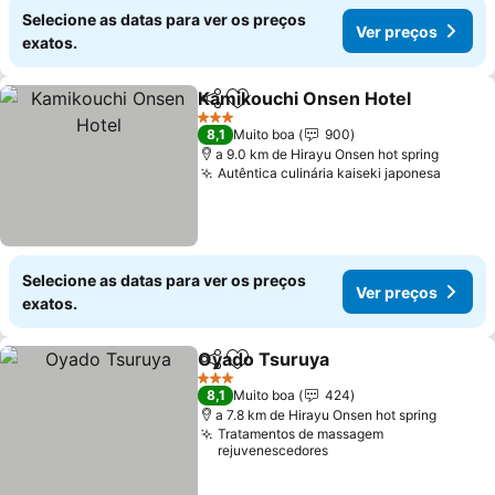
Selecione as datas para ver os preços
Ver preços
exatos.
Kamikouchi Onsen Hotel
Partilhar
Adicionar aos favoritos
3 Estrelas
8,1
Muito boa
900
a 9.0 km de Hirayu Onsen hot spring
Autêntica culinária kaiseki japonesa
Selecione as datas para ver os preços
Ver preços
exatos.
Oyado Tsuruya
Partilhar
Adicionar aos favoritos
3 Estrelas
8,1
Muito boa
424
a 7.8 km de Hirayu Onsen hot spring
Tratamentos de massagem
rejuvenescedores