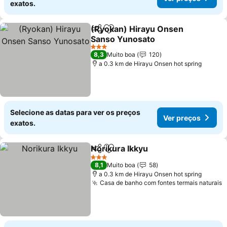
exatos.
(Ryokan) Hirayu Onsen
Partilhar
Adicionar aos favoritos
Sanso Yunosato
3 Estrelas
8,3
Muito boa
120
a 0.3 km de Hirayu Onsen hot spring
Selecione as datas para ver os preços
Ver preços
exatos.
Norikura Ikkyu
Partilhar
Adicionar aos favoritos
3 Estrelas
8,1
Muito boa
58
a 0.3 km de Hirayu Onsen hot spring
Casa de banho com fontes termais naturais