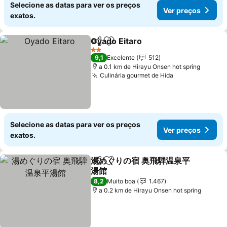
Selecione as datas para ver os preços
Ver preços
exatos.
Oyado Eitaro
Partilhar
Adicionar aos favoritos
2 Estrelas
9,1
Excelente
512
a 0.1 km de Hirayu Onsen hot spring
Culinária gourmet de Hida
Selecione as datas para ver os preços
Ver preços
exatos.
湯めぐりの宿 奥飛騨温泉平
Partilhar
Adicionar aos favoritos
湯館
8,2
Muito boa
1.467
a 0.2 km de Hirayu Onsen hot spring