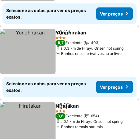
Selecione as datas para ver os preços
Ver preços
exatos.
Yunohirakan
Partilhar
Adicionar aos favoritos
3 Estrelas
8,7
Excelente
403
a 0.3 km de Hirayu Onsen hot spring
Banhos onsen privativos ao ar livre
Selecione as datas para ver os preços
Ver preços
exatos.
Hiratakan
Partilhar
Adicionar aos favoritos
3 Estrelas
8,6
Excelente
654
a 0.1 km de Hirayu Onsen hot spring
Banhos termais naturais