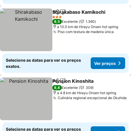
Shirakabaso Kamikochi
Partilhar
Adicionar aos favoritos
3 Estrelas
8,5
Excelente
1.360
a 10.0 km de Hirayu Onsen hot spring
Piso com textura de madeira única
Selecione as datas para ver os preços
Ver preços
exatos.
Pension Kinoshita
Partilhar
Adicionar aos favoritos
8,8
Excelente
309
a 4.8 km de Hirayu Onsen hot spring
Culinária regional excepcional de Okuhida
Selecione as datas para ver os preços