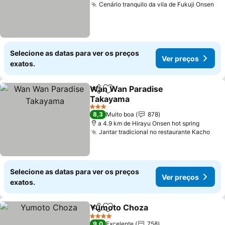
Cenário tranquilo da vila de Fukuji Onsen
Selecione as datas para ver os preços
Ver preços
exatos.
Wan Wan Paradise
Partilhar
Adicionar aos favoritos
Takayama
3 Estrelas
8,3
Muito boa
878
a 4.9 km de Hirayu Onsen hot spring
Jantar tradicional no restaurante Kacho
Selecione as datas para ver os preços
Ver preços
exatos.
Yumoto Choza
Partilhar
Adicionar aos favoritos
4 Estrelas
9,0
Excelente
758