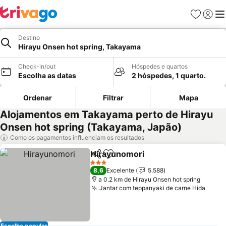
Favoritos
Iniciar
Me
Destino
Hirayu Onsen hot spring, Takayama
Check-in/out
Hóspedes e quartos
Escolha as datas
2 hóspedes, 1 quarto.
Ordenar
Filtrar
Mapa
Alojamentos em Takayama perto de Hirayu
Onsen hot spring (Takayama, Japão)
Como os pagamentos influenciam os resultados
Hirayunomori
Partilhar
Adicionar aos favoritos
3 Estrelas
8,6
Excelente
5.588
a 0.2 km de Hirayu Onsen hot spring
Jantar com teppanyaki de carne Hida
Escolha popular