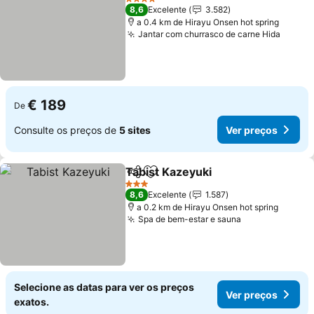
4 Estrelas
8,6
Excelente
3.582
a 0.4 km de Hirayu Onsen hot spring
Jantar com churrasco de carne Hida
€ 189
De
Consulte os preços de
5 sites
Ver preços
Tabist Kazeyuki
Partilhar
Adicionar aos favoritos
3 Estrelas
8,6
Excelente
1.587
a 0.2 km de Hirayu Onsen hot spring
Spa de bem-estar e sauna
Selecione as datas para ver os preços
Ver preços
exatos.