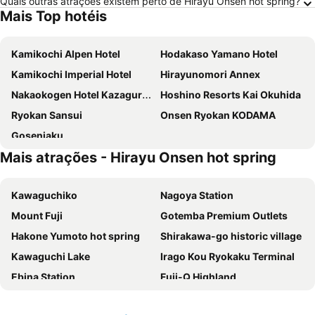
Quais outras atrações existem perto de Hirayu Onsen hot spring?
Mais Top hotéis
Kamikochi Alpen Hotel
Hodakaso Yamano Hotel
Kamikochi Imperial Hotel
Hirayunomori Annex
Nakaokogen Hotel Kazaguruma
Hoshino Resorts Kai Okuhida
Ryokan Sansui
Onsen Ryokan KODAMA
Gosenjaku
Mais atrações - Hirayu Onsen hot spring
Kawaguchiko
Nagoya Station
Mount Fuji
Gotemba Premium Outlets
Hakone Yumoto hot spring
Shirakawa-go historic village
Kawaguchi Lake
Irago Kou Ryokaku Terminal
Ebina Station
Fuji-Q Highland
Nagano Station
Mikawa-anjo Station