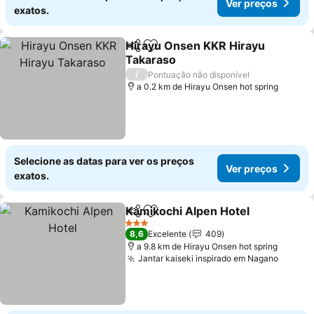
Ver preços
exatos.
Hirayu Onsen KKR Hirayu
Partilhar
Adicionar aos favoritos
Takaraso
/
Pontuação não disponível
a 0.2 km de Hirayu Onsen hot spring
Selecione as datas para ver os preços
Ver preços
exatos.
Kamikochi Alpen Hotel
Partilhar
Adicionar aos favoritos
3 Estrelas
8,6
Excelente
409
a 9.8 km de Hirayu Onsen hot spring
Jantar kaiseki inspirado em Nagano