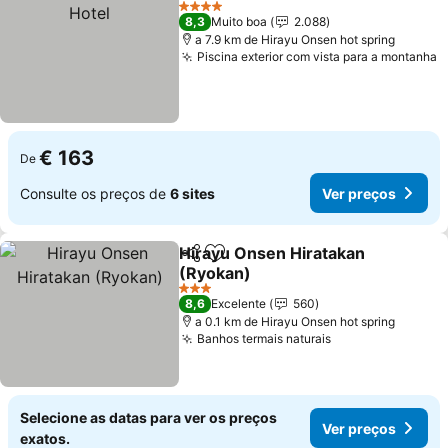
4 Estrelas
8,3
Muito boa
2.088
a 7.9 km de Hirayu Onsen hot spring
Piscina exterior com vista para a montanha
€ 163
De
Consulte os preços de
6 sites
Ver preços
Hirayu Onsen Hiratakan
Partilhar
Adicionar aos favoritos
(Ryokan)
3 Estrelas
8,6
Excelente
560
a 0.1 km de Hirayu Onsen hot spring
Banhos termais naturais
Selecione as datas para ver os preços
Ver preços
exatos.