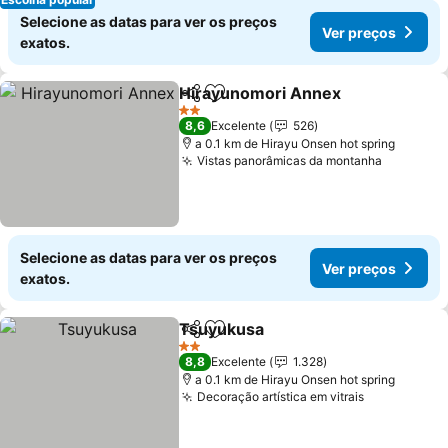
Selecione as datas para ver os preços
Ver preços
exatos.
Hirayunomori Annex
Partilhar
Adicionar aos favoritos
2 Estrelas
8,6
Excelente
526
a 0.1 km de Hirayu Onsen hot spring
Vistas panorâmicas da montanha
Selecione as datas para ver os preços
Ver preços
exatos.
Tsuyukusa
Partilhar
Adicionar aos favoritos
2 Estrelas
8,8
Excelente
1.328
a 0.1 km de Hirayu Onsen hot spring
Decoração artística em vitrais