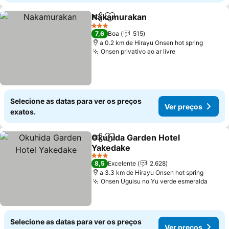
Nakamurakan
Partilhar
Adicionar aos favoritos
3 Estrelas
7,6
Boa
515
a 0.2 km de Hirayu Onsen hot spring
Onsen privativo ao ar livre
Selecione as datas para ver os preços
Ver preços
exatos.
Okuhida Garden Hotel
Partilhar
Adicionar aos favoritos
Yakedake
3 Estrelas
8,5
Excelente
2.628
a 3.3 km de Hirayu Onsen hot spring
Onsen Uguisu no Yu verde esmeralda
Selecione as datas para ver os preços
Ver preços