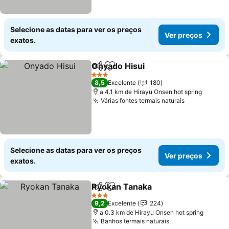
Selecione as datas para ver os preços
Ver preços
exatos.
Onyado Hisui
Partilhar
Adicionar aos favoritos
3 Estrelas
8,5
Excelente
180
a 4.1 km de Hirayu Onsen hot spring
Várias fontes termais naturais
Selecione as datas para ver os preços
Ver preços
exatos.
Ryokan Tanaka
Partilhar
Adicionar aos favoritos
3 Estrelas
9,2
Excelente
224
a 0.3 km de Hirayu Onsen hot spring
Banhos termais naturais