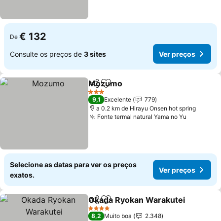
€ 132
De
Consulte os preços de
3 sites
Ver preços
Mozumo
Partilhar
Adicionar aos favoritos
3 Estrelas
9,1
Excelente
779
a 0.2 km de Hirayu Onsen hot spring
Fonte termal natural Yama no Yu
Selecione as datas para ver os preços
Ver preços
exatos.
Okada Ryokan Warakutei
Partilhar
Adicionar aos favoritos
4 Estrelas
8,2
Muito boa
2.348