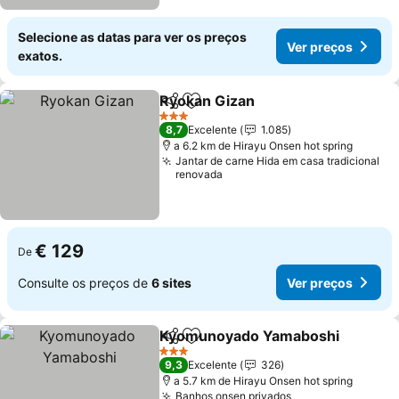
Selecione as datas para ver os preços
Ver preços
exatos.
Ryokan Gizan
Partilhar
Adicionar aos favoritos
3 Estrelas
8,7
Excelente
1.085
a 6.2 km de Hirayu Onsen hot spring
Jantar de carne Hida em casa tradicional
renovada
€ 129
De
Consulte os preços de
6 sites
Ver preços
Kyomunoyado Yamaboshi
Partilhar
Adicionar aos favoritos
3 Estrelas
9,3
Excelente
326
a 5.7 km de Hirayu Onsen hot spring
Banhos onsen privados