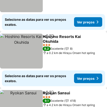
Selecione as datas para ver os preços
Ver preços
exatos.
Hoshino Resorts Kai
Partilhar
Adicionar aos favoritos
Okuhida
3 Estrelas
9,2
Excelente
8
a 0.2 km de Hirayu Onsen hot spring
Selecione as datas para ver os preços
Ver preços
exatos.
Ryokan Sansui
Partilhar
Adicionar aos favoritos
3 Estrelas
9,1
Excelente
418
a 4.2 km de Hirayu Onsen hot spring