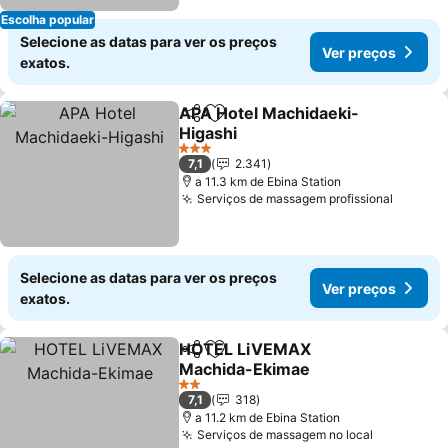
Escolha popular
Selecione as datas para ver os preços
Ver preços
exatos.
APA Hotel Machidaeki-
Partilhar
Adicionar aos favoritos
Higashi
Ver preços
3 Estrelas
7,1
2.341
a 11.3 km de Ebina Station
Serviços de massagem profissional
Ver pr
Selecione as datas para ver os preços
Ver preços
exatos.
HOTEL LiVEMAX
Partilhar
Adicionar aos favoritos
Machida-Ekimae
Ver preços
2 Estrelas
7,1
318
a 11.2 km de Ebina Station
Serviços de massagem no local
Ver preço