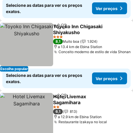
Selecione as datas para ver os preços
Ver preços
exatos.
Toyoko Inn Chigasaki
Partilhar
Adicionar aos favoritos
Shiyakusho
Ver preços
3 Estrelas
8,1
Muito boa
1.924
a 13.4 km de Ebina Station
Conceito moderno de estilo de vida Shonan
V
Escolha popular
Selecione as datas para ver os preços
Ver preços
exatos.
Hotel Livemax
Partilhar
Adicionar aos favoritos
Sagamihara
Ver preços
2 Estrelas
6,1
813
a 12.9 km de Ebina Station
Restaurante Izakaya no local
Ver preços