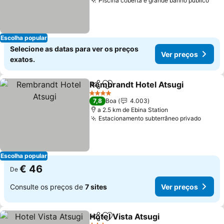
Piscina coberta e grande banho público
Ver
Escolha popular
Selecione as datas para ver os preços
Ver preços
exatos.
Rembrandt Hotel Atsugi
Partilhar
Adicionar aos favoritos
Ve
4 Estrelas
7,8
Boa
4.003
a 2.5 km de Ebina Station
Estacionamento subterrâneo privado
Ver p
Escolha popular
€ 46
De
Consulte os preços de
7 sites
Ver preços
Hotel Vista Atsugi
Partilhar
Adicionar aos favoritos
Ver preç