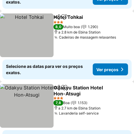
exatos.
Hotel Tohkai
Partilhar
Adicionar aos favoritos
Ver preços
3 Estrelas
8,0
Muito boa
1.290
a 2.8 km de Ebina Station
Cadeiras de massagem relaxantes
Ver pre
Selecione as datas para ver os preços
Ver preços
exatos.
Odakyu Station Hotel
Partilhar
Adicionar aos favoritos
Hon-Atsugi
Ver preços
3 Estrelas
7,8
Boa
1.153
a 2.7 km de Ebina Station
Lavanderia self-service
Ver preços