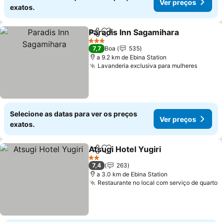
Ver preços
exatos.
Paradis Inn Sagamihara
Partilhar
Adicionar aos favoritos
Ve
3 Estrelas
7,7
Boa
535
a 9.2 km de Ebina Station
Lavanderia exclusiva para mulheres
Ver pr
Selecione as datas para ver os preços
Ver preços
exatos.
Atsugi Hotel Yugiri
Partilhar
Adicionar aos favoritos
Ver pre
2 Estrelas
7,4
263
a 3.0 km de Ebina Station
Restaurante no local com serviço de quarto
V