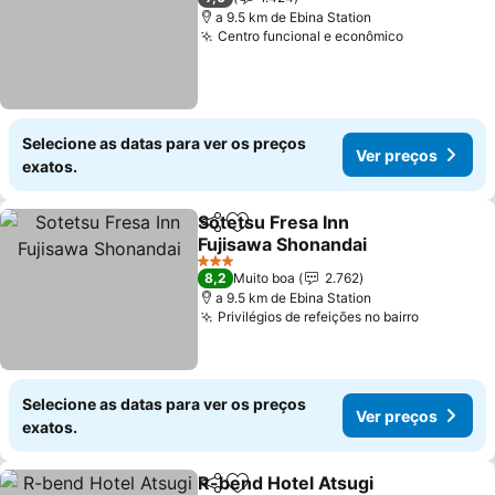
a 9.5 km de Ebina Station
Centro funcional e econômico
Ver preços
Selecione as datas para ver os preços
Ver preços
exatos.
Sotetsu Fresa Inn
Partilhar
Adicionar aos favoritos
Fujisawa Shonandai
Ver preços
3 Estrelas
8,2
Muito boa
2.762
a 9.5 km de Ebina Station
Privilégios de refeições no bairro
Ver preç
Selecione as datas para ver os preços
Ver preços
exatos.
R-bend Hotel Atsugi
Partilhar
Adicionar aos favoritos