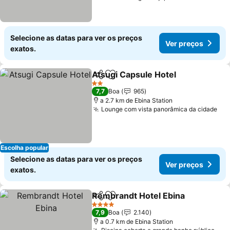
Selecione as datas para ver os preços
Ver preços
exatos.
Atsugi Capsule Hotel
Partilhar
Adicionar aos favoritos
Ver p
2 Estrelas
7,7
Boa
965
a 2.7 km de Ebina Station
Lounge com vista panorâmica da cidade
Ver
Escolha popular
Selecione as datas para ver os preços
Ver preços
exatos.
Rembrandt Hotel Ebina
Partilhar
Adicionar aos favoritos
Ver
4 Estrelas
7,9
Boa
2.140
a 0.7 km de Ebina Station