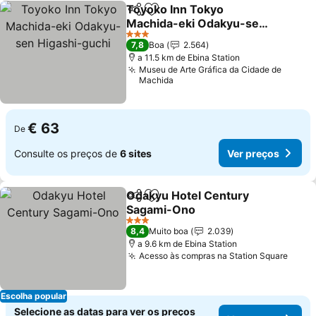
Toyoko Inn Tokyo
Partilhar
Adicionar aos favoritos
Machida-eki Odakyu-sen
Higashi-guchi
Ver preços
3 Estrelas
7,8
Boa
2.564
a 11.5 km de Ebina Station
Museu de Arte Gráfica da Cidade de
Machida
€ 63
De
Consulte os preços de
6 sites
Ver preços
Odakyu Hotel Century
Partilhar
Adicionar aos favoritos
Sagami-Ono
Ver preços
3 Estrelas
8,4
Muito boa
2.039
a 9.6 km de Ebina Station
Acesso às compras na Station Square
Ver 
Escolha popular
Selecione as datas para ver os preços