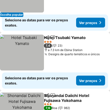
Escolha popular
Selecione as datas para ver os preços
Ver preços
exatos.
Hotel Tsubaki Yamato
Partilhar
Adicionar aos favoritos
Ver 
3 Estrelas
7,4
23
a 7.3 km de Ebina Station
Designs de quarto temáticos e únicos
Ver p
Selecione as datas para ver os preços
Ver preços
exatos.
Shonandai Daiichi Hotel
Partilhar
Adicionar aos favoritos
Fujisawa Yokohama
Ver preços
3 Estrelas
7,6
Boa
982