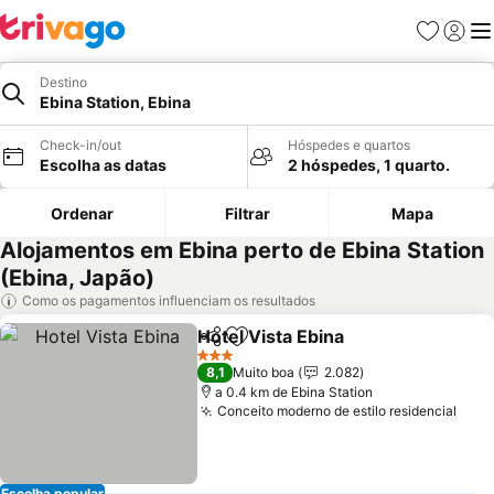
Favoritos
Iniciar
Me
Destino
Ebina Station, Ebina
Check-in/out
Hóspedes e quartos
Escolha as datas
2 hóspedes, 1 quarto.
Ordenar
Filtrar
Mapa
Alojamentos em Ebina perto de Ebina Station
(Ebina, Japão)
Como os pagamentos influenciam os resultados
Hotel Vista Ebina
Partilhar
Adicionar aos favoritos
Ver preç
3 Estrelas
8,1
Muito boa
2.082
a 0.4 km de Ebina Station
Conceito moderno de estilo residencial
Ver 
Escolha popular