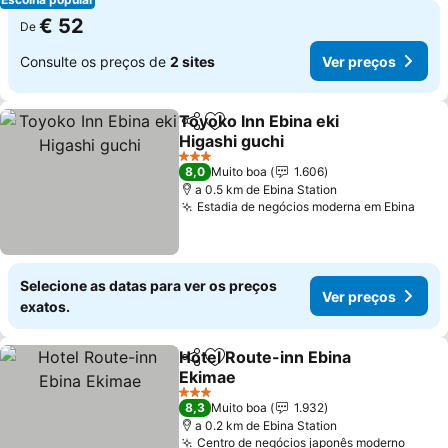
€ 52
De
Consulte os preços de
2 sites
Ver preços
Toyoko Inn Ebina eki
Partilhar
Adicionar aos favoritos
Higashi guchi
Ver preços
3 Estrelas
8,0
Muito boa
1.606
a 0.5 km de Ebina Station
Estadia de negócios moderna em Ebina
Ver 
Selecione as datas para ver os preços
Ver preços
exatos.
Hotel Route-inn Ebina
Partilhar
Adicionar aos favoritos
Ekimae
Ver preços
3 Estrelas
8,3
Muito boa
1.932
a 0.2 km de Ebina Station
Centro de negócios japonês moderno
Ver p