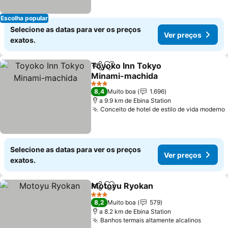
Escolha popular
Selecione as datas para ver os preços
Ver preços
exatos.
Toyoko Inn Tokyo
Partilhar
Adicionar aos favoritos
Minami-machida
Ver preços
3 Estrelas
8,4
Muito boa
1.696
a 9.9 km de Ebina Station
Conceito de hotel de estilo de vida moderno
Selecione as datas para ver os preços
Ver preços
exatos.
Motoyu Ryokan
Partilhar
Adicionar aos favoritos
Ver preços
3 Estrelas
8,2
Muito boa
579
a 8.2 km de Ebina Station
Banhos termais altamente alcalinos
Ver pr