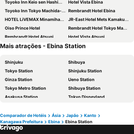
Toyoko Inn Keio sen Hashimoto eki Kita guchi
Hotel Vista Ebina
Toyoko Inn Tokyo Machida-eki Odakyu-sen Higashi-guchi
Rembrandt Hotel Ebina
HOTEL LiVEMAX Minamihashimoto Ekimae
JR-East Hotel Mets Kamakura Ofuna
Oiso Prince Hotel
Rembrandt Hotel Tokyo Machida
Rembrandt Hotel Atsugi
Hotel Vista Atsugi
Mais atrações - Ebina Station
Toyoko Inn Tokyo Minami-machida
Smile Hotel Shonan Fujisawa
Rembrandt Style Honatsugi
キップホテル湘南藤沢
Shinjuku
Shibuya
EN HOTEL Fujisawa
Hotel Resol Machida
Tokyo Station
Shinjuku Station
Ai Hotel Hashimoto
Akitaya Annex
Ginza Station
Ueno Station
Tokyo Metro Station
Shibuya Station
Asakusa Station
Tokyo Disneyland
Narita International Airport
Tokyo Disney Resort
Shinagawa Station
Shinjuku Metro Station
Comparador de Hotéis
Ásia
Japão
Kanto
Kanagawa Prefeitura
Ebina
Ebina Station
Akasaka Station-Tokyo
Asakusa Metro Station
Kawaguchiko
International Airport Haneda