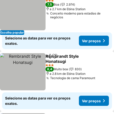
3 Estrelas
7,5
Boa
2.974
a 2.7 km de Ebina Station
Conceito moderno para estadias de
negócios
Escolha popular
Selecione as datas para ver os preços
Ver preços
exatos.
Rembrandt Style
Partilhar
Adicionar aos favoritos
Honatsugi
Ver preços
3 Estrelas
8,4
Muito boa
830
a 2.8 km de Ebina Station
Tecnologia de cama Paramount
Ver preço
Selecione as datas para ver os preços
Ver preços
exatos.