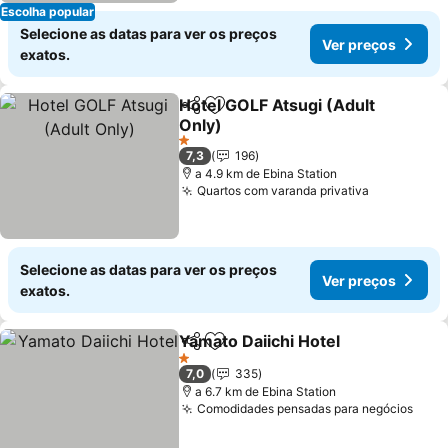
Escolha popular
Selecione as datas para ver os preços
Ver preços
exatos.
Hotel GOLF Atsugi (Adult
Partilhar
Adicionar aos favoritos
Only)
Ver preços
1 Estrelas
7,3
196
a 4.9 km de Ebina Station
Quartos com varanda privativa
Ver preço
Selecione as datas para ver os preços
Ver preços
exatos.
Yamato Daiichi Hotel
Partilhar
Adicionar aos favoritos
Ver p
1 Estrelas
7,0
335
a 6.7 km de Ebina Station
Comodidades pensadas para negócios
Ver 