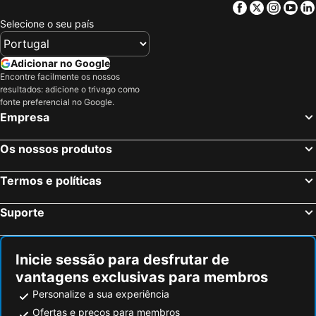
Facebook
Twitter
Insta
Yo
Akihabara Station
Mount Fuji
Selecione o seu país
Port of Tokyo
Ginza Metro Station
Ikebukuro Station
Haneda Airport Terminal 1 Station
Adicionar no Google
Gotemba Premium Outlets
Roppongi Station
Encontre facilmente os nossos
resultados: adicione o trivago como
Akihabara Metro Station
Ueno Metro Station
fonte preferencial no Google.
Empresa
Shibuya Metro Station
Hakone Yumoto hot spring
Uneo
Taito
Os nossos produtos
Kawaguchi Lake
Haneda Airport International Terminal Station
Tokyo Midtown Hall & Conference
Aeroporto Internacional de Narita
Termos e políticas
Ebina Station
Harajuku Station
Suporte
Shinagawa
Kabukicho
Fuji-Q Highland
Prefeitura Metropolitana de Tóquio
Inicie sessão para desfrutar de
Minato
Nagano Station
vantagens exclusivas para membros
Ebisu Station
Yudanakashibu Hot Spring village
Personalize a sua experiência
Kawasaki Station
Omotesando Station
Ofertas e preços para membros