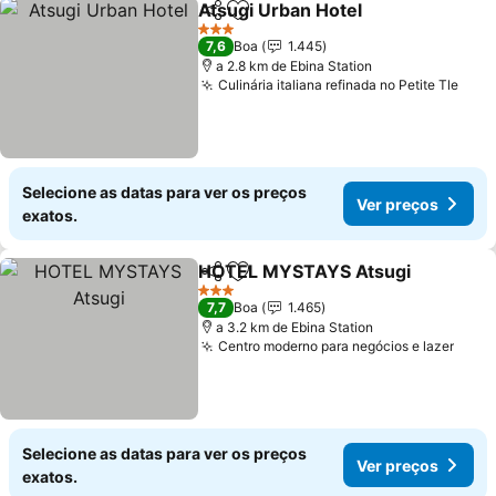
Atsugi Urban Hotel
Partilhar
Adicionar aos favoritos
Ver pre
3 Estrelas
7,6
Boa
1.445
a 2.8 km de Ebina Station
Culinária italiana refinada no Petite Tle
Ver 
Selecione as datas para ver os preços
Ver preços
exatos.
HOTEL MYSTAYS Atsugi
Partilhar
Adicionar aos favoritos
V
3 Estrelas
7,7
Boa
1.465
a 3.2 km de Ebina Station
Centro moderno para negócios e lazer
Ver 
Selecione as datas para ver os preços
Ver preços
exatos.