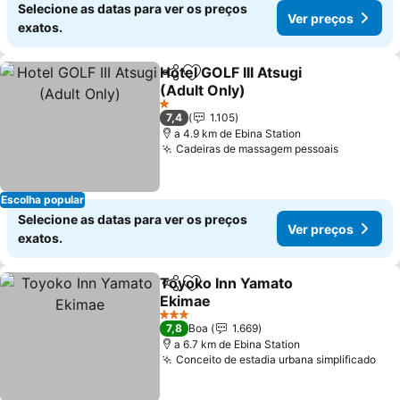
Selecione as datas para ver os preços
Ver preços
exatos.
Hotel GOLF III Atsugi
Partilhar
Adicionar aos favoritos
(Adult Only)
Ver preços
1 Estrelas
7,4
1.105
a 4.9 km de Ebina Station
Cadeiras de massagem pessoais
Ver preç
Escolha popular
Selecione as datas para ver os preços
Ver preços
exatos.
Toyoko Inn Yamato
Partilhar
Adicionar aos favoritos
Ekimae
Ver preços
3 Estrelas
7,8
Boa
1.669
a 6.7 km de Ebina Station
Conceito de estadia urbana simplificado
Ver