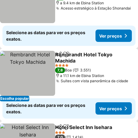
a 9.4 km de Ebina Station
Acesso estratégico à Estação Shonandai
Ve
Selecione as datas para ver os preços
Ver preços
exatos.
Rembrandt Hotel Tokyo
Partilhar
Adicionar aos favoritos
Machida
Ver preços
4 Estrelas
7,8
Boa
3.551
a 11.1 km de Ebina Station
Suítes com vista panorâmica da cidade
Ver 
Escolha popular
Selecione as datas para ver os preços
Ver preços
exatos.
Hotel Select Inn Isehara
Partilhar
Adicionar aos favoritos
Ve
3 Estrelas
7,0
1.424