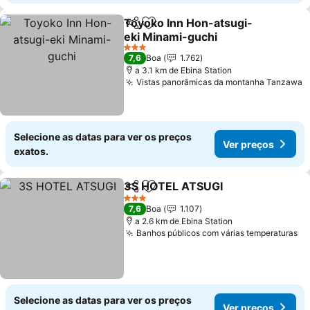
Toyoko Inn Hon-atsugi-
Partilhar
Adicionar aos favoritos
eki Minami-guchi
Ver preços
3 Estrelas
7,6
Boa
1.762
a 3.1 km de Ebina Station
Vistas panorâmicas da montanha Tanzawa
V
Selecione as datas para ver os preços
Ver preços
exatos.
3S HOTEL ATSUGI
Partilhar
Adicionar aos favoritos
Ver pre
3 Estrelas
7,6
Boa
1.107
a 2.6 km de Ebina Station
Banhos públicos com várias temperaturas
Ve
Selecione as datas para ver os preços
Ver preços