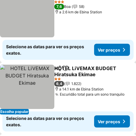
Ver p
3 Estrelas
7,6
Boa
58
a 2.6 km de Ebina Station
Selecione as datas para ver os preços
Ver preços
exatos.
HOTEL LiVEMAX BUDGET
Partilhar
Adicionar aos favoritos
Hiratsuka Ekimae
Ver preços
2 Estrelas
6,4
1.822
a 14.1 km de Ebina Station
Escuridão total para um sono tranquilo
Ver 
Escolha popular
Selecione as datas para ver os preços
Ver preços
exatos.