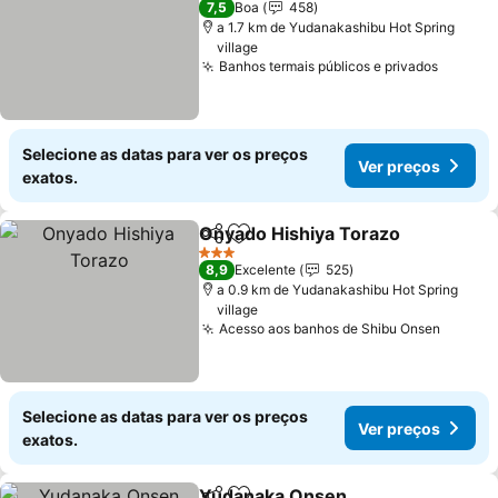
7,5
Boa
458
a 1.7 km de Yudanakashibu Hot Spring
village
Banhos termais públicos e privados
Ver pr
Selecione as datas para ver os preços
Ver preços
exatos.
Onyado Hishiya Torazo
Partilhar
Adicionar aos favoritos
Ver
3 Estrelas
8,9
Excelente
525
a 0.9 km de Yudanakashibu Hot Spring
village
Acesso aos banhos de Shibu Onsen
Ver pr
Selecione as datas para ver os preços
Ver preços
exatos.
Yudanaka Onsen