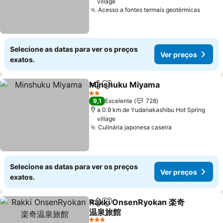
village
Acesso a fontes termais geotérmicas
Ver p
Selecione as datas para ver os preços
Ver preços
exatos.
Minshuku Miyama
Partilhar
Adicionar aos favoritos
Ver pre
2 Estrelas
9,1
Excelente
728
a 0.9 km de Yudanakashibu Hot Spring
village
Culinária japonesa caseira
Ver preços
Selecione as datas para ver os preços
Ver preços
exatos.
Rakki OnsenRyokan 楽奇
Partilhar
Adicionar aos favoritos
温泉旅館
Ver preços