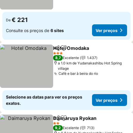
€ 221
De
Consulte os preços de
6 sites
Ver preços
Hotel Omodaka
Partilhar
Adicionar aos favoritos
Ver preços
3 Estrelas
8,7
Excelente
1.437
a 1.0 km de Yudanakashibu Hot Spring
village
Café e bar à beira do rio
Ver preços
Selecione as datas para ver os preços
Ver preços
exatos.
Daimaruya Ryokan
Partilhar
Adicionar aos favoritos
Ver pre
2 Estrelas
9,2
Excelente
713