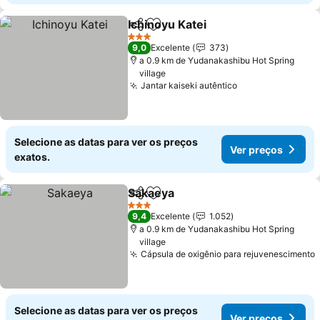
Ichinoyu Katei
Partilhar
Adicionar aos favoritos
Ver preços
3 Estrelas
9,0
Excelente
373
a 0.9 km de Yudanakashibu Hot Spring
village
Jantar kaiseki autêntico
Ver preços
Selecione as datas para ver os preços
Ver preços
exatos.
Sakaeya
Partilhar
Adicionar aos favoritos
Ver preços
3 Estrelas
9,4
Excelente
1.052
a 0.9 km de Yudanakashibu Hot Spring
village
Cápsula de oxigênio para rejuvenescimento
Selecione as datas para ver os preços
Ver preços