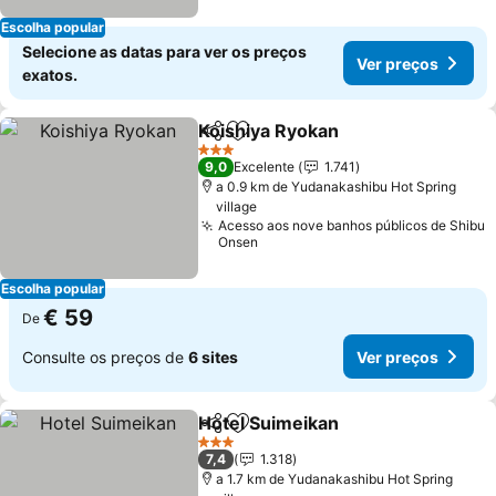
Escolha popular
Selecione as datas para ver os preços
Ver preços
exatos.
Koishiya Ryokan
Partilhar
Adicionar aos favoritos
Ver preço
3 Estrelas
9,0
Excelente
1.741
a 0.9 km de Yudanakashibu Hot Spring
village
Acesso aos nove banhos públicos de Shibu
Onsen
Escolha popular
€ 59
De
Consulte os preços de
6 sites
Ver preços
Hotel Suimeikan
Partilhar
Adicionar aos favoritos
Ver preço
3 Estrelas
7,4
1.318
a 1.7 km de Yudanakashibu Hot Spring