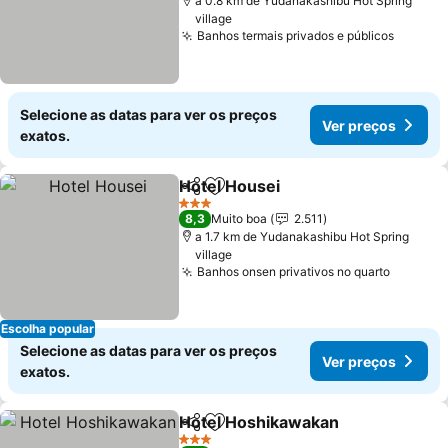
a 0.8 km de Yudanakashibu Hot Spring
village
Banhos termais privados e públicos
Ver pr
Selecione as datas para ver os preços
Ver preços
exatos.
Hotel Housei
Partilhar
Adicionar aos favoritos
Ver preços
3 Estrelas
8,3
Muito boa
2.511
a 1.7 km de Yudanakashibu Hot Spring
village
Banhos onsen privativos no quarto
Ver pre
Escolha popular
Selecione as datas para ver os preços
Ver preços
exatos.
Hotel Hoshikawakan
Partilhar
Adicionar aos favoritos
Ver p
3 Estrelas