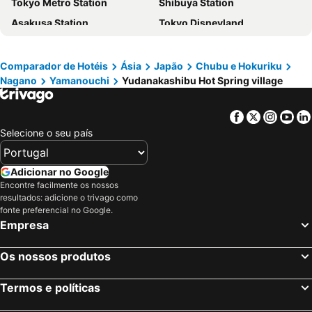
Tokyo Metro Station
Shibuya Station
Asakusa Station
Tokyo Disneyland
Tokyo Disney Resort
Shinjuku Metro Station
Shinagawa Station
Akasaka Station-Tokyo
Comparador de Hotéis
Ásia
Japão
Chubu e Hokuriku
Nagano
Yamanouchi
Yudanakashibu Hot Spring village
Asakusa Metro Station
Kawaguchiko
International Airport Haneda
Akihabara Station
Facebook
Twitter
Insta
Yo
Mount Fuji
Port of Tokyo
Selecione o seu país
Ikebukuro Station
Ginza Metro Station
Haneda Airport Terminal 1 Station
Gotemba Premium Outlets
Adicionar no Google
Roppongi Station
Akihabara Metro Station
Encontre facilmente os nossos
resultados: adicione o trivago como
Ueno Metro Station
Shibuya Metro Station
fonte preferencial no Google.
Empresa
Hakone Yumoto hot spring
Kawaguchi Lake
Shirakawa-go historic village
Uneo
Os nossos produtos
Taito
Tokyo Midtown Hall & Conference
Haneda Airport International Terminal Station
Harajuku Station
Termos e políticas
Ebina Station
Fuji-Q Highland