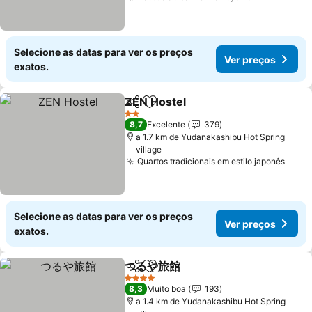
Selecione as datas para ver os preços
Ver preços
exatos.
ZEN Hostel
Partilhar
Adicionar aos favoritos
Ver preços
2 Estrelas
8,7
Excelente
379
a 1.7 km de Yudanakashibu Hot Spring
village
Quartos tradicionais em estilo japonês
Ver 
Selecione as datas para ver os preços
Ver preços
exatos.
つるや旅館
Partilhar
Adicionar aos favoritos
Ver preços
4 Estrelas
8,3
Muito boa
193
a 1.4 km de Yudanakashibu Hot Spring