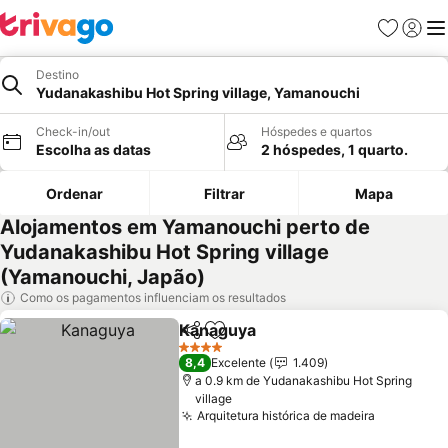
Favoritos
Iniciar
Me
Destino
Yudanakashibu Hot Spring village, Yamanouchi
Check-in/out
Hóspedes e quartos
Escolha as datas
2 hóspedes, 1 quarto.
Ordenar
Filtrar
Mapa
Alojamentos em Yamanouchi perto de
Yudanakashibu Hot Spring village
(Yamanouchi, Japão)
Como os pagamentos influenciam os resultados
Kanaguya
Partilhar
Adicionar aos favoritos
Ver preços
4 Estrelas
8,4
Excelente
1.409
a 0.9 km de Yudanakashibu Hot Spring
village
Arquitetura histórica de madeira
Ver preço