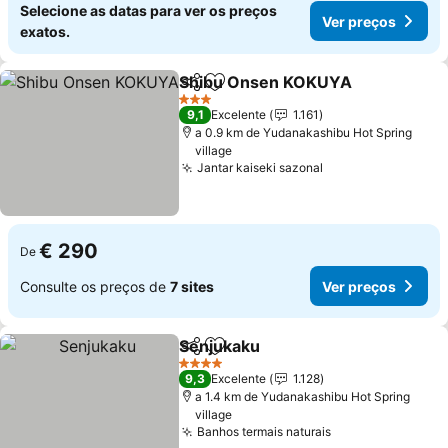
Selecione as datas para ver os preços
Ver preços
exatos.
Shibu Onsen KOKUYA
Partilhar
Adicionar aos favoritos
Ver 
3 Estrelas
9,1
Excelente
1.161
a 0.9 km de Yudanakashibu Hot Spring
village
Jantar kaiseki sazonal
Ver preços
€ 290
De
Consulte os preços de
7 sites
Ver preços
Senjukaku
Partilhar
Adicionar aos favoritos
Ver preços
4 Estrelas
9,3
Excelente
1.128
a 1.4 km de Yudanakashibu Hot Spring
village
Banhos termais naturais
Ver preços