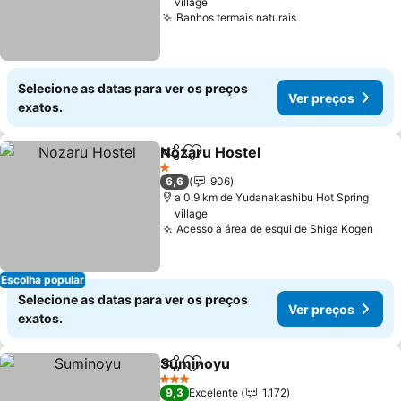
village
Banhos termais naturais
Ver preços
Selecione as datas para ver os preços
Ver preços
exatos.
Nozaru Hostel
Partilhar
Adicionar aos favoritos
Ver preços
1 Estrelas
6,6
906
a 0.9 km de Yudanakashibu Hot Spring
village
Acesso à área de esqui de Shiga Kogen
Ver
Escolha popular
Selecione as datas para ver os preços
Ver preços
exatos.
Suminoyu
Partilhar
Adicionar aos favoritos
Ver preços
3 Estrelas
9,3
Excelente
1.172