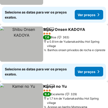
Selecione as datas para ver os preços
Ver preços
exatos.
Shibu Onsen KADOYA
Partilhar
Adicionar aos favoritos
Ver
3 Estrelas
7,6
Boa
363
a 0.8 km de Yudanakashibu Hot Spring
village
Banhos onsen privados de rocha e cipreste
V
Selecione as datas para ver os preços
Ver preços
exatos.
Kamei no Yu
Partilhar
Adicionar aos favoritos
Ver preços
3 Estrelas
9,4
Excelente
329
a 1.7 km de Yudanakashibu Hot Spring
village
Acesso ao banho Momoyama
Ver preços