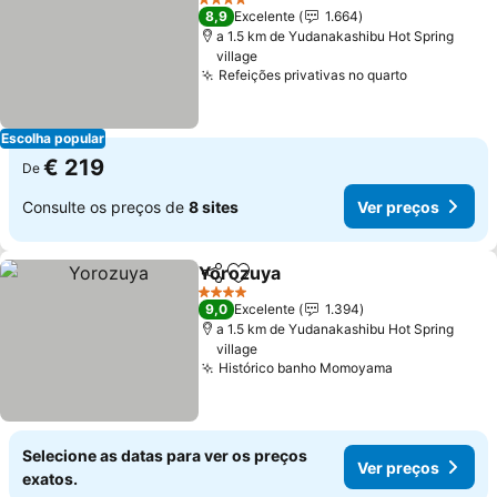
4 Estrelas
8,9
Excelente
1.664
a 1.5 km de Yudanakashibu Hot Spring
village
Refeições privativas no quarto
Ver preço
Escolha popular
€ 219
De
Consulte os preços de
8 sites
Ver preços
Yorozuya
Partilhar
Adicionar aos favoritos
Ver preços
4 Estrelas
9,0
Excelente
1.394
a 1.5 km de Yudanakashibu Hot Spring
village
Histórico banho Momoyama
Ver preços
Selecione as datas para ver os preços
Ver preços
exatos.