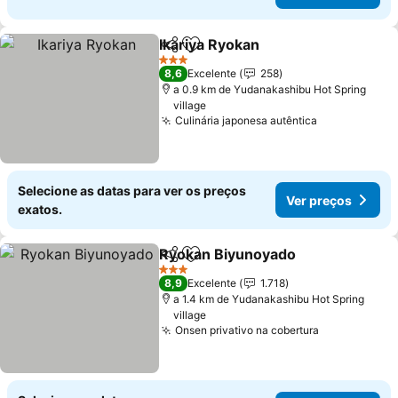
Ikariya Ryokan
Partilhar
Adicionar aos favoritos
Ver preços
3 Estrelas
8,6
Excelente
258
a 0.9 km de Yudanakashibu Hot Spring
village
Culinária japonesa autêntica
Ver preços
Selecione as datas para ver os preços
Ver preços
exatos.
Ryokan Biyunoyado
Partilhar
Adicionar aos favoritos
Ver pr
3 Estrelas
8,9
Excelente
1.718
a 1.4 km de Yudanakashibu Hot Spring
village
Onsen privativo na cobertura
Ver preços