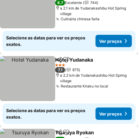
3 Estrelas
8,7
Excelente
744
a 2.1 km de Yudanakashibu Hot Spring
village
Culinária chinesa farta
Ver preços
Selecione as datas para ver os preços
Ver preços
exatos.
Hotel Yudanaka
Partilhar
Adicionar aos favoritos
Ver preços
3 Estrelas
7,1
875
a 2.2 km de Yudanakashibu Hot Spring
village
Restaurante Kiraku no local
Ver preços
Selecione as datas para ver os preços
Ver preços
exatos.
Tsuruya Ryokan
Partilhar
Adicionar aos favoritos
Ver preço