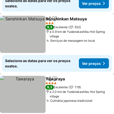
Selecione as datas para ver os preços
Ver preços
exatos.
Senshinkan Matsuya
Partilhar
Adicionar aos favoritos
Ver p
3 Estrelas
9,3
Excelente
552
a 0.9 km de Yudanakashibu Hot Spring
village
Serviços de massagem no local
Ver preço
Selecione as datas para ver os preços
Ver preços
exatos.
Tawaraya
Partilhar
Adicionar aos favoritos
Ver preços
4 Estrelas
9,3
Excelente
778
a 2.0 km de Yudanakashibu Hot Spring
village
Culinária japonesa tradicional
Ver preços