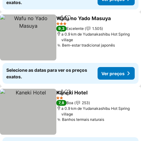
exatos.
Wafu no Yado Masuya
Partilhar
Adicionar aos favoritos
Ver 
3 Estrelas
9,3
Excelente
1.505
a 0.9 km de Yudanakashibu Hot Spring
village
Bem-estar tradicional japonês
Ver preços
Selecione as datas para ver os preços
Ver preços
exatos.
Kaneki Hotel
Partilhar
Adicionar aos favoritos
Ver preços
2 Estrelas
7,8
Boa
253
a 0.9 km de Yudanakashibu Hot Spring
village
Banhos termais naturais
Ver preços