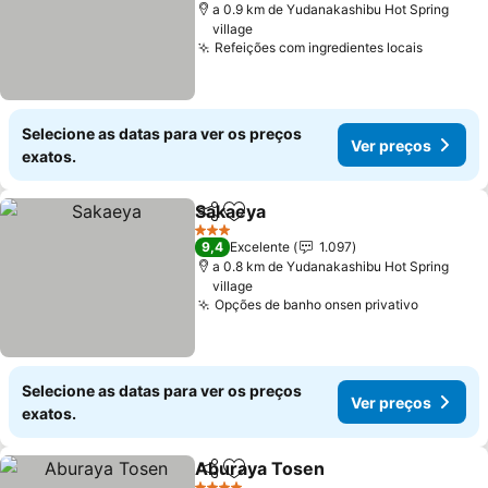
a 0.9 km de Yudanakashibu Hot Spring
village
Refeições com ingredientes locais
Ver pre
Selecione as datas para ver os preços
Ver preços
exatos.
Sakaeya
Partilhar
Adicionar aos favoritos
Ver preços
3 Estrelas
9,4
Excelente
1.097
a 0.8 km de Yudanakashibu Hot Spring
village
Opções de banho onsen privativo
Ver pre
Selecione as datas para ver os preços
Ver preços
exatos.
Aburaya Tosen
Partilhar
Adicionar aos favoritos
Ver preços