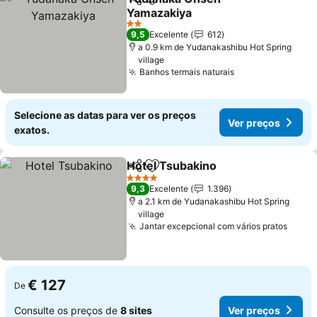
Partilhar
Adicionar aos favoritos
Yamazakiya
Ver preços
2 Estrelas
9,5
Excelente
612
a 0.9 km de Yudanakashibu Hot Spring
village
Banhos termais naturais
Ver preços
Selecione as datas para ver os preços
Ver preços
exatos.
Hotel Tsubakino
Partilhar
Adicionar aos favoritos
Ver preço
4 Estrelas
9,3
Excelente
1.396
a 2.1 km de Yudanakashibu Hot Spring
village
Jantar excepcional com vários pratos
Ver p
€ 127
De
Consulte os preços de
8 sites
Ver preços