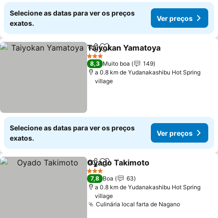
Selecione as datas para ver os preços
Ver preços
exatos.
Taiyokan Yamatoya
Partilhar
Adicionar aos favoritos
Ver pr
3 Estrelas
8,3
Muito boa
149
a 0.8 km de Yudanakashibu Hot Spring
village
Selecione as datas para ver os preços
Ver preços
exatos.
Oyado Takimoto
Partilhar
Adicionar aos favoritos
Ver preço
3 Estrelas
7,8
Boa
63
a 0.8 km de Yudanakashibu Hot Spring
village
Culinária local farta de Nagano
Ver preço