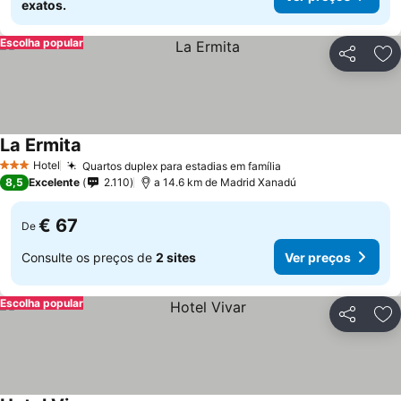
exatos.
Escolha popular
Partilhar
Ad
La Ermita
Hotel
Quartos duplex para estadias em família
3 Estrelas
8,5
Excelente
2.110
a 14.6 km de Madrid Xanadú
€ 67
De
Consulte os preços de
2 sites
Ver preços
Escolha popular
Partilhar
Ad