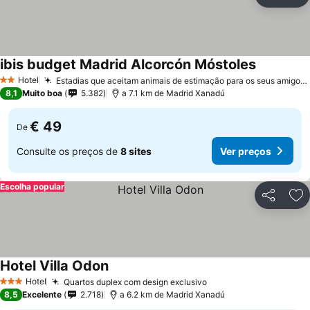
Partilhar
Ad
ibis budget Madrid Alcorcón Móstoles
Hotel
Estadias que aceitam animais de estimação para os seus amigos peludos
2 Estrelas
8,1
Muito boa
5.382
a 7.1 km de Madrid Xanadú
€ 49
De
Consulte os preços de
8 sites
Ver preços
Escolha popular
Partilhar
Ad
Hotel Villa Odon
Hotel
Quartos duplex com design exclusivo
3 Estrelas
8,5
Excelente
2.718
a 6.2 km de Madrid Xanadú