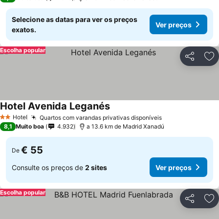
Selecione as datas para ver os preços
Ver preços
exatos.
Escolha popular
Partilhar
Ad
Hotel Avenida Leganés
Hotel
Quartos com varandas privativas disponíveis
2 Estrelas
8,1
Muito boa
4.932
a 13.6 km de Madrid Xanadú
€ 55
De
Consulte os preços de
2 sites
Ver preços
Escolha popular
Partilhar
Ad