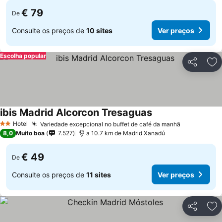
€ 79
De
Consulte os preços de
10 sites
Ver preços
Escolha popular
Partilhar
Ad
ibis Madrid Alcorcon Tresaguas
Hotel
Variedade excepcional no buffet de café da manhã
2 Estrelas
8,0
Muito boa
7.527
a 10.7 km de Madrid Xanadú
€ 49
De
Consulte os preços de
11 sites
Ver preços
Partilhar
Ad