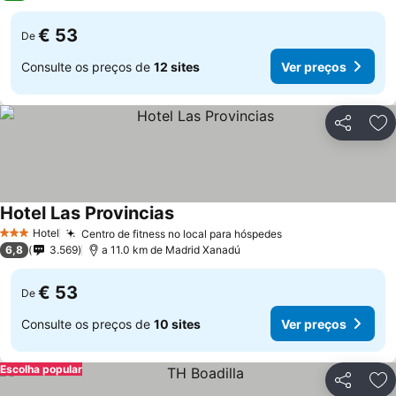
€ 53
De
Consulte os preços de
12 sites
Ver preços
Partilhar
Ad
Hotel Las Provincias
Hotel
Centro de fitness no local para hóspedes
3 Estrelas
6,8
3.569
a 11.0 km de Madrid Xanadú
€ 53
De
Consulte os preços de
10 sites
Ver preços
Escolha popular
Partilhar
Ad