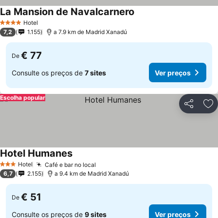
La Mansion de Navalcarnero
Hotel
4 Estrelas
7,2
1.155
a 7.9 km de Madrid Xanadú
€ 77
De
Consulte os preços de
7 sites
Ver preços
Escolha popular
Partilhar
Ad
Hotel Humanes
Hotel
Café e bar no local
3 Estrelas
6,7
2.155
a 9.4 km de Madrid Xanadú
€ 51
De
Consulte os preços de
9 sites
Ver preços