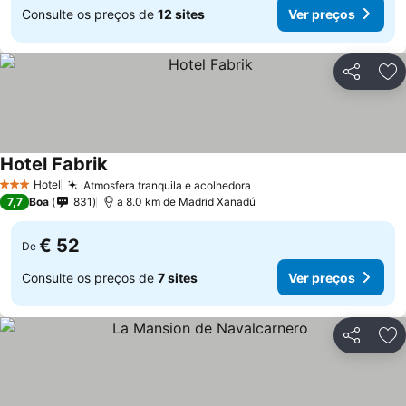
Consulte os preços de
12 sites
Ver preços
Partilhar
Ad
Hotel Fabrik
Hotel
Atmosfera tranquila e acolhedora
3 Estrelas
7,7
Boa
831
a 8.0 km de Madrid Xanadú
€ 52
De
Consulte os preços de
7 sites
Ver preços
Partilhar
Ad