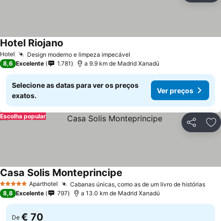
Hotel Riojano
Hotel
Design moderno e limpeza impecável
8,6
Excelente
1.781
a 9.9 km de Madrid Xanadú
Selecione as datas para ver os preços
Ver preços
exatos.
Escolha popular
Partilhar
Ad
Casa Solis Monteprincipe
Aparthotel
Cabanas únicas, como as de um livro de histórias
5 Estrelas
8,8
Excelente
797
a 13.0 km de Madrid Xanadú
€ 70
De