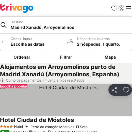
Favoritos
Iniciar
Me
Destino
Madrid Xanadú, Arroyomolinos
Check-in/out
Hóspedes e quartos
Escolha as datas
2 hóspedes, 1 quarto.
Ordenar
Filtrar
Mapa
Alojamentos em Arroyomolinos perto de
Madrid Xanadú (Arroyomolinos, Espanha)
Como os pagamentos influenciam os resultados
Escolha popular
Partilhar
Ad
Hotel Ciudad de Móstoles
Hotel
Perto da estação Móstoles-El Soto
4 Estrelas