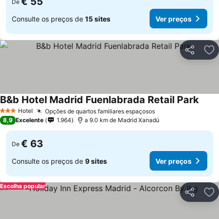
€ 55
De
Consulte os preços de
15 sites
Ver preços
Partilhar
Ad
B&b Hotel Madrid Fuenlabrada Retail Park
Hotel
Opções de quartos familiares espaçosos
3 Estrelas
8,9
Excelente
1.964
a 9.0 km de Madrid Xanadú
€ 63
De
Consulte os preços de
9 sites
Ver preços
Escolha popular
Partilhar
Ad