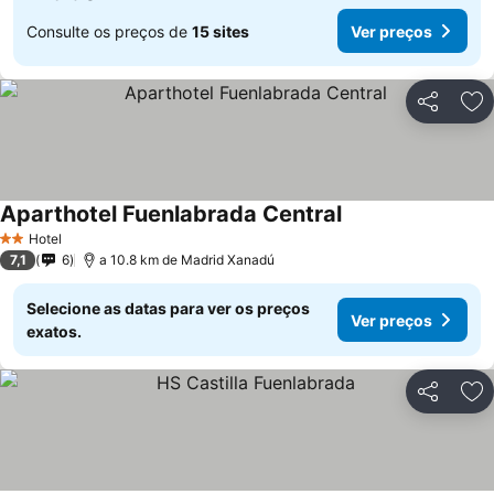
Consulte os preços de
15 sites
Ver preços
Partilhar
Ad
Aparthotel Fuenlabrada Central
Hotel
2 Estrelas
7,1
6
a 10.8 km de Madrid Xanadú
Selecione as datas para ver os preços
Ver preços
exatos.
Partilhar
Ad