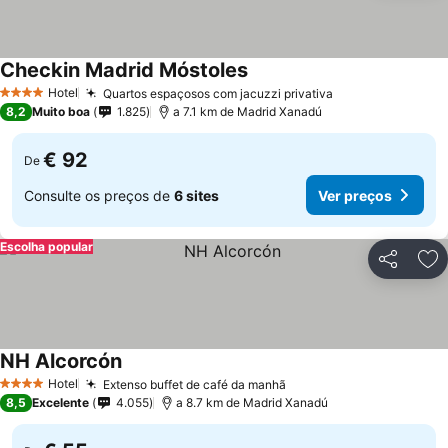
Checkin Madrid Móstoles
Hotel
Quartos espaçosos com jacuzzi privativa
4 Estrelas
8,2
Muito boa
1.825
a 7.1 km de Madrid Xanadú
€ 92
De
Consulte os preços de
6 sites
Ver preços
Escolha popular
Partilhar
Ad
NH Alcorcón
Hotel
Extenso buffet de café da manhã
4 Estrelas
8,5
Excelente
4.055
a 8.7 km de Madrid Xanadú