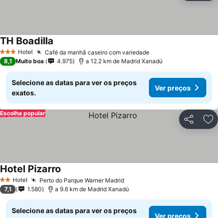
TH Boadilla
Hotel
Café da manhã caseiro com variedade
3 Estrelas
8,1
Muito boa
4.975
a 12.2 km de Madrid Xanadú
Selecione as datas para ver os preços
Ver preços
exatos.
Escolha popular
Partilhar
Ad
Hotel Pizarro
Hotel
Perto do Parque Warner Madrid
2 Estrelas
7,1
1.580
a 9.6 km de Madrid Xanadú
Selecione as datas para ver os preços
Ver preços