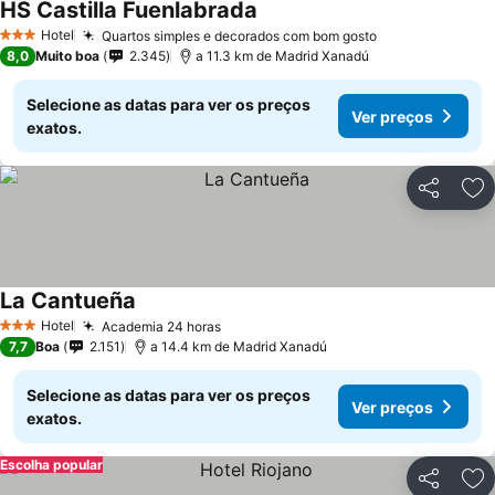
HS Castilla Fuenlabrada
Hotel
Quartos simples e decorados com bom gosto
3 Estrelas
8,0
Muito boa
2.345
a 11.3 km de Madrid Xanadú
Selecione as datas para ver os preços
Ver preços
exatos.
Partilhar
Ad
La Cantueña
Hotel
Academia 24 horas
3 Estrelas
7,7
Boa
2.151
a 14.4 km de Madrid Xanadú
Selecione as datas para ver os preços
Ver preços
exatos.
Escolha popular
Partilhar
Ad