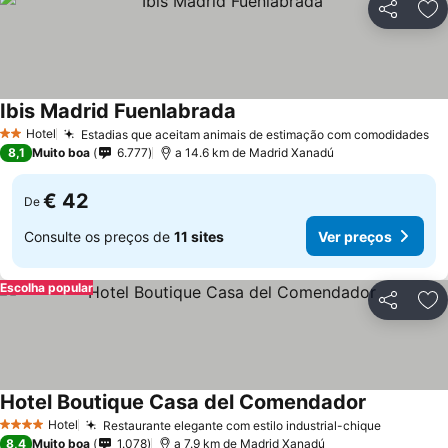
Partilhar
Ad
Ibis Madrid Fuenlabrada
Hotel
Estadias que aceitam animais de estimação com comodidades
2 Estrelas
8,1
Muito boa
6.777
a 14.6 km de Madrid Xanadú
€ 42
De
Consulte os preços de
11 sites
Ver preços
Escolha popular
Partilhar
Ad
Hotel Boutique Casa del Comendador
Hotel
Restaurante elegante com estilo industrial-chique
4 Estrelas
8,4
Muito boa
1.078
a 7.9 km de Madrid Xanadú