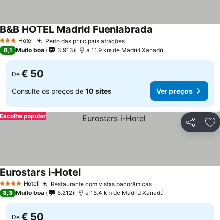
B&B HOTEL Madrid Fuenlabrada
Hotel
Perto das principais atrações
3 Estrelas
8,1
Muito boa
3.913
a 11.9 km de Madrid Xanadú
€ 50
De
Consulte os preços de
10 sites
Ver preços
Escolha popular
Partilhar
Ad
Eurostars i-Hotel
Hotel
Restaurante com vistas panorâmicas
4 Estrelas
8,3
Muito boa
5.212
a 15.4 km de Madrid Xanadú
€ 50
De