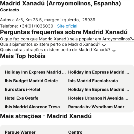
Madrid Xanadú (Arroyomolinos, Espanha)
Contacto
Autovía A-5, Km 23.5, margen izquierdo
,
28939
,
Telefone
:
+34(91)1036030
|
Site oficial
Perguntas frequentes sobre Madrid Xanadú
O que faz com que Madrid Xanadú seja popular em Arroyomolinos?
Que alojamentos existem perto de Madrid Xanadú?
Quais outras atrações existem perto de Madrid Xanadú?
Mais Top hotéis
Holiday Inn Express Madrid Leganes
Holiday Inn Express Madrid - Getafe By Ihg
Ibis Budget Madrid Getafe
Ibis Madrid Fuenlabrada
Eurostars i-Hotel
Holiday Inn Express Madrid - Alcorcon By Ihg
Hotel Exe Getafe
Hoteles Urbanos N Avenida de España
ibis Madrid Alcorcon Tresaguas
Ramada by Wyndham Madrid Getafe
Mais atrações - Madrid Xanadú
Checkin Madrid Móstoles
Gran Hotel Los Angeles
B&B HOTEL Madrid Carabanchel
ibis Madrid Getafe
Parque Warner
Centro
Hotel Los Olivos
NH Alcorcón