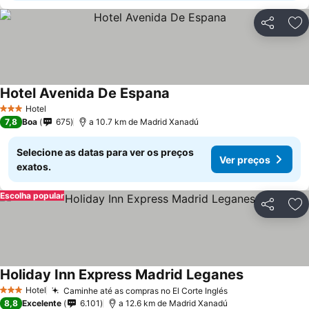
Partilhar
Ad
Hotel Avenida De Espana
Hotel
3 Estrelas
7,8
Boa
675
a 10.7 km de Madrid Xanadú
Selecione as datas para ver os preços
Ver preços
exatos.
Escolha popular
Partilhar
Ad
Holiday Inn Express Madrid Leganes
Hotel
Caminhe até as compras no El Corte Inglés
3 Estrelas
8,8
Excelente
6.101
a 12.6 km de Madrid Xanadú