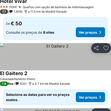
Hotel Vivar
Hotel
Quartos com opção de banheira de hidromassagem
3 Estrelas
7,1
1.606
a 11.5 km de Madrid Xanadú
€ 50
De
Consulte os preços de
8 sites
Ver preços
Partilhar
Ad
El Gaitero 2
Casa/apartamento inteiro
7,8
Boa
620
a 3.7 km de Madrid Xanadú
Selecione as datas para ver os preços
Ver preços
exatos.