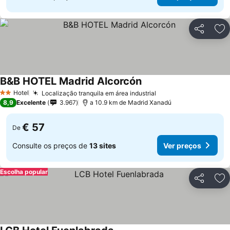
Partilhar
Ad
B&B HOTEL Madrid Alcorcón
Hotel
Localização tranquila em área industrial
2 Estrelas
8,9
Excelente
3.967
a 10.9 km de Madrid Xanadú
€ 57
De
Consulte os preços de
13 sites
Ver preços
Escolha popular
Partilhar
Ad