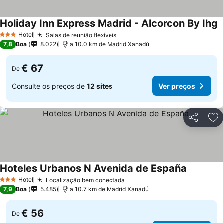
Holiday Inn Express Madrid - Alcorcon By Ihg
Hotel
Salas de reunião flexíveis
3 Estrelas
7,8
Boa
8.022
a 10.0 km de Madrid Xanadú
€ 67
De
Consulte os preços de
12 sites
Ver preços
Partilhar
Ad
Hoteles Urbanos N Avenida de España
Hotel
Localização bem conectada
3 Estrelas
7,9
Boa
5.485
a 10.7 km de Madrid Xanadú
€ 56
De