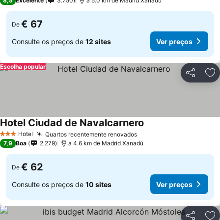
8,5
Excelente
3.750
a 5.0 km de Madrid Xanadú
€ 67
De
Consulte os preços de
12 sites
Ver preços
Escolha popular
Partilhar
Ad
Hotel Ciudad de Navalcarnero
Hotel
Quartos recentemente renovados
3 Estrelas
7,9
Boa
2.279
a 4.6 km de Madrid Xanadú
€ 62
De
Consulte os preços de
10 sites
Ver preços