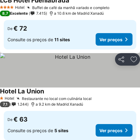
LCB Hotel Fuenlabrada
Hotel
Buffet de café da manhã variado e completo
4 Estrelas
8,7
Excelente
7.415
a 10.6 km de Madrid Xanadú
€ 72
De
Consulte os preços de
11 sites
Ver preços
Partilhar
Ad
Hotel La Union
Hotel
Restaurante no local com culinária local
1 Estrelas
7,1
1.244
a 9.2 km de Madrid Xanadú
€ 63
De
Consulte os preços de
5 sites
Ver preços