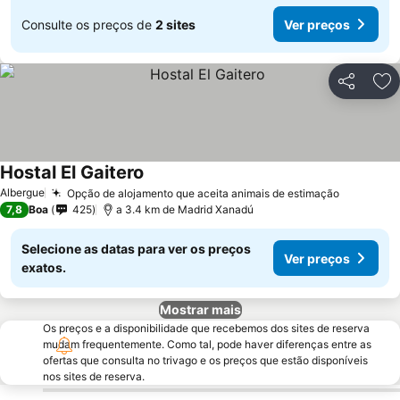
Consulte os preços de
2 sites
Ver preços
Partilhar
Ad
Hostal El Gaitero
Albergue
Opção de alojamento que aceita animais de estimação
7,8
Boa
425
a 3.4 km de Madrid Xanadú
Selecione as datas para ver os preços
Ver preços
exatos.
Mostrar mais
Os preços e a disponibilidade que recebemos dos sites de reserva
mudam frequentemente. Como tal, pode haver diferenças entre as
ofertas que consulta no trivago e os preços que estão disponíveis
nos sites de reserva.