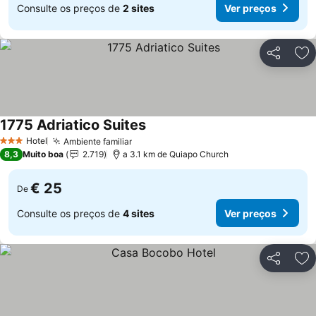
Consulte os preços de
2 sites
Ver preços
Partilhar
Ad
1775 Adriatico Suites
Hotel
Ambiente familiar
3 Estrelas
8,3
Muito boa
2.719
a 3.1 km de Quiapo Church
€ 25
De
Consulte os preços de
4 sites
Ver preços
Partilhar
Ad