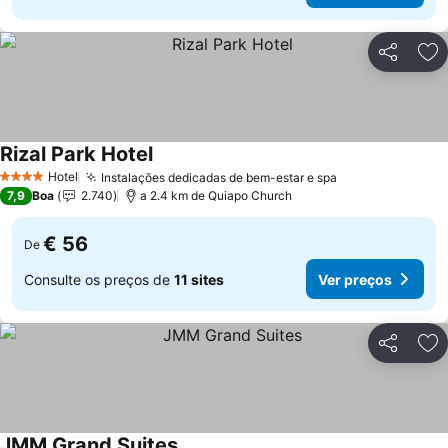
Partilhar
Ad
Rizal Park Hotel
Hotel
Instalações dedicadas de bem-estar e spa
4 Estrelas
7,9
Boa
2.740
a 2.4 km de Quiapo Church
€ 56
De
Consulte os preços de
11 sites
Ver preços
Partilhar
Ad
JMM Grand Suites