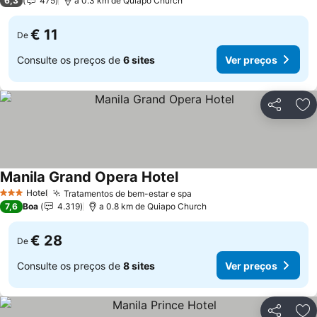
6,3
475
a 0.3 km de Quiapo Church
€ 11
De
Consulte os preços de
6 sites
Ver preços
Partilhar
Ad
Manila Grand Opera Hotel
Hotel
Tratamentos de bem-estar e spa
3 Estrelas
7,6
Boa
4.319
a 0.8 km de Quiapo Church
€ 28
De
Consulte os preços de
8 sites
Ver preços