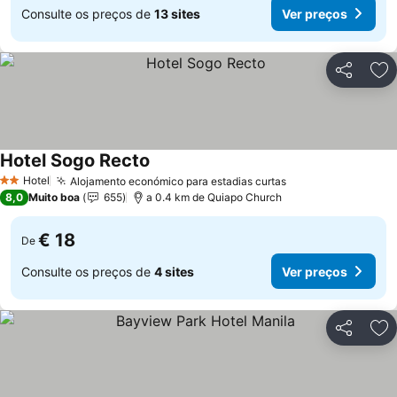
Consulte os preços de
13 sites
Ver preços
Partilhar
Ad
Hotel Sogo Recto
Hotel
Alojamento económico para estadias curtas
2 Estrelas
8,0
Muito boa
655
a 0.4 km de Quiapo Church
€ 18
De
Consulte os preços de
4 sites
Ver preços
Partilhar
Ad