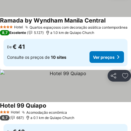
Ramada by Wyndham Manila Central
Hotel
Quartos espaçosos com decoração asiática contemporânea
4 Estrelas
8,7
Excelente
5.127
a 1.0 km de Quiapo Church
€ 41
De
Consulte os preços de
10 sites
Ver preços
Partilhar
Ad
Hotel 99 Quiapo
Hotel
Acomodação econômica
3 Estrelas
6,7
687
a 0.1 km de Quiapo Church