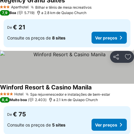
Regency Grand Suites
Aparthotel
Bilhar e tênis de mesa recreativos
3 Estrelas
7,9
Boa
5.719
a 2.8 km de Quiapo Church
€ 21
De
Consulte os preços de
8 sites
Ver preços
Partilhar
Ad
Winford Resort & Casino Manila
Hotel
Spa rejuvenescedor e instalações de bem-estar
4 Estrelas
8,4
Muito boa
2.403
a 2.1 km de Quiapo Church
€ 75
De
Consulte os preços de
5 sites
Ver preços