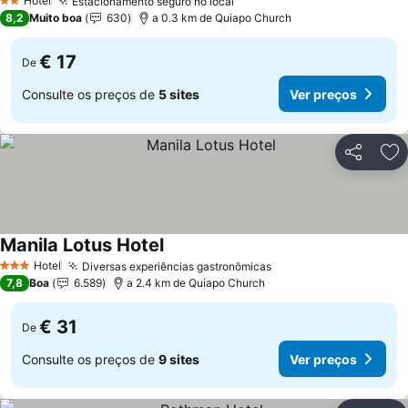
Hotel
Estacionamento seguro no local
2 Estrelas
8,2
Muito boa
630
a 0.3 km de Quiapo Church
€ 17
De
Consulte os preços de
5 sites
Ver preços
Partilhar
Ad
Manila Lotus Hotel
Hotel
Diversas experiências gastronômicas
3 Estrelas
7,8
Boa
6.589
a 2.4 km de Quiapo Church
€ 31
De
Consulte os preços de
9 sites
Ver preços