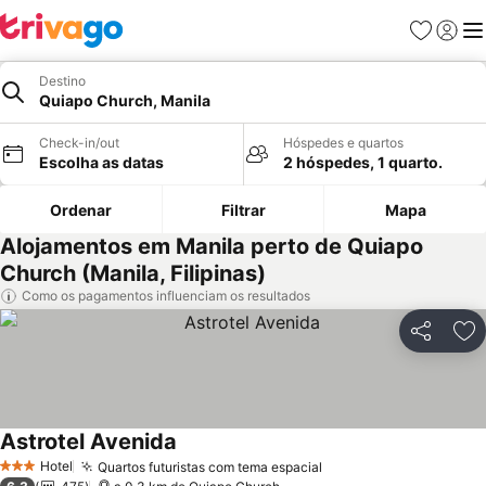
Favoritos
Iniciar
Me
Destino
Quiapo Church, Manila
Check-in/out
Hóspedes e quartos
Escolha as datas
2 hóspedes, 1 quarto.
Ordenar
Filtrar
Mapa
Alojamentos em Manila perto de Quiapo
Church (Manila, Filipinas)
Como os pagamentos influenciam os resultados
Partilhar
Ad
Astrotel Avenida
Hotel
Quartos futuristas com tema espacial
3 Estrelas