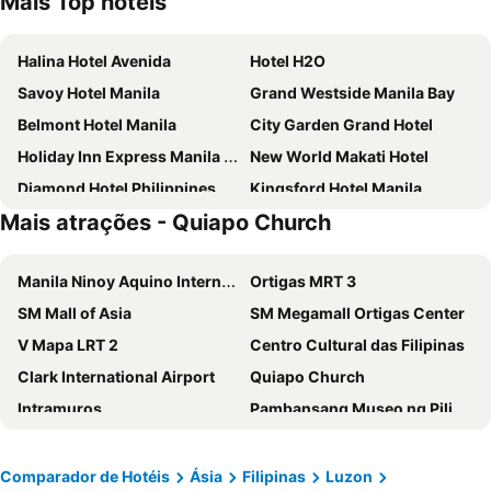
Mais Top hotéis
Halina Hotel Avenida
Hotel H2O
Savoy Hotel Manila
Grand Westside Manila Bay
Belmont Hotel Manila
City Garden Grand Hotel
Holiday Inn Express Manila Newport City by IHG
New World Makati Hotel
Diamond Hotel Philippines
Kingsford Hotel Manila
Mais atrações - Quiapo Church
Holiday Inn & Suites Manila Galleria By Ihg
Ramada by Wyndham Manila Central
Okada Manila
The Heritage Hotel Manila
Manila Ninoy Aquino International Airport
Ortigas MRT 3
Bayview Park Hotel Manila
The Peninsula Manila
SM Mall of Asia
SM Megamall Ortigas Center
The Bayleaf Intramuros
New Coast Hotel Manila
V Mapa LRT 2
Centro Cultural das Filipinas
1775 Adriatico Suites
The Picasso Boutique Serviced Residences
Clark International Airport
Quiapo Church
Solaire Resort Entertainment City
Golden Phoenix Hotel Manila
Intramuros
Pambansang Museo ng Pilipinas
Conrad Manila
Holiday Inn & Suites Makati By Ihg
US Embassy
Abad Santos LRT 1
Seda Residences Makati
Red Planet Manila Binondo
Manila Bay
Makati Avenue
Citadines Benavidez Makati
Miramar Hotel
Comparador de Hotéis
Ásia
Filipinas
Luzon