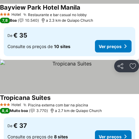
Bayview Park Hotel Manila
Hotel
Restaurante e bar casual no lobby
3 Estrelas
7,8
Boa
10.540
a 2.3 km de Quiapo Church
€ 35
De
Consulte os preços de
10 sites
Ver preços
Partilhar
Ad
Tropicana Suites
Hotel
Piscina externa com bar na piscina
3 Estrelas
8,4
Muito boa
3.770
a 2.7 km de Quiapo Church
€ 37
De
Consulte os preços de
8 sites
Ver preços