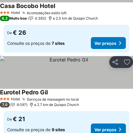
Casa Bocobo Hotel
Hotel
Acomodações estilo loft
3 Estrelas
8,2
Muito boa
4.383
a 2.0 km de Quiapo Church
€ 26
De
Consulte os preços de
7 sites
Ver preços
Partilhar
Ad
Eurotel Pedro Gil
Hotel
Serviços de massagem no local
3 Estrelas
7,0
9.097
a 2.7 km de Quiapo Church
€ 21
De
Consulte os preços de
9 sites
Ver preços