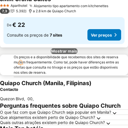
Aparthotel
Alojamento tipo apartamento com kitchenettes
3 Estrelas
7,3
5.392
a 2.8 km de Quiapo Church
€ 22
De
Consulte os preços de
7 sites
Ver preços
Mostrar mais
Os preços e a disponibilidade que recebemos dos sites de reserva
mudam frequentemente. Como tal, pode haver diferenças entre as
ofertas que consulta no trivago e os preços que estão disponíveis
nos sites de reserva.
Quiapo Church (Manila, Filipinas)
Contacto
Quezon Blvd
,
00
,
Perguntas frequentes sobre Quiapo Church
O que faz com que Quiapo Church seja popular em Manila?
Que alojamentos existem perto de Quiapo Church?
Quais outras atrações existem perto de Quiapo Church?