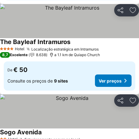
Partilhar
Ad
The Bayleaf Intramuros
Hotel
Localização estratégica em Intramuros
4 Estrelas
8,7
Excelente
8.638
a 1.1 km de Quiapo Church
€ 50
De
Consulte os preços de
9 sites
Ver preços
Partilhar
Ad
Sogo Avenida