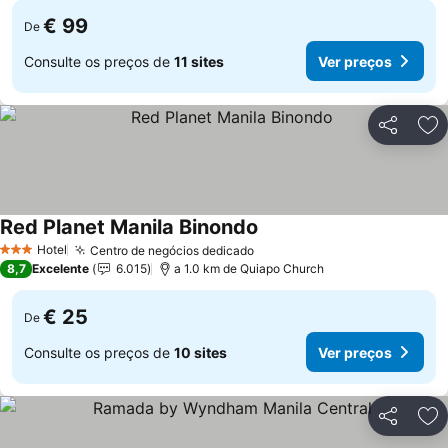
€ 99
De
Consulte os preços de
11 sites
Ver preços
Partilhar
Ad
Red Planet Manila Binondo
Hotel
Centro de negócios dedicado
3 Estrelas
8,7
Excelente
6.015
a 1.0 km de Quiapo Church
€ 25
De
Consulte os preços de
10 sites
Ver preços
Partilhar
Ad