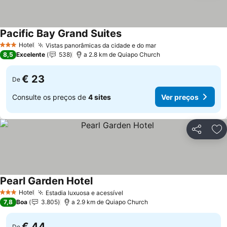
Pacific Bay Grand Suites
Hotel
Vistas panorâmicas da cidade e do mar
3 Estrelas
8,5
Excelente
538
a 2.8 km de Quiapo Church
€ 23
De
Consulte os preços de
4 sites
Ver preços
Partilhar
Ad
Pearl Garden Hotel
Hotel
Estadia luxuosa e acessível
3 Estrelas
7,8
Boa
3.805
a 2.9 km de Quiapo Church
€ 44
De