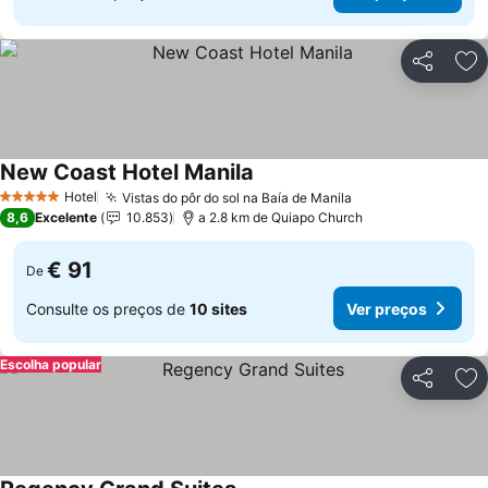
Partilhar
Ad
New Coast Hotel Manila
Hotel
Vistas do pôr do sol na Baía de Manila
5 Estrelas
8,6
Excelente
10.853
a 2.8 km de Quiapo Church
€ 91
De
Consulte os preços de
10 sites
Ver preços
Escolha popular
Partilhar
Ad