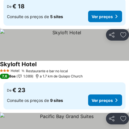
€ 18
De
Consulte os preços de
5 sites
Ver preços
Partilhar
Ad
Skyloft Hotel
Hotel
Restaurante e bar no local
3 Estrelas
7,6
Boa
1.089
a 1.7 km de Quiapo Church
€ 23
De
Consulte os preços de
9 sites
Ver preços
Partilhar
Ad