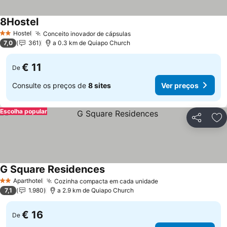
8Hostel
Hostel
Conceito inovador de cápsulas
2 Estrelas
7,0
361
a 0.3 km de Quiapo Church
€ 11
De
Consulte os preços de
8 sites
Ver preços
Escolha popular
Partilhar
Ad
G Square Residences
Aparthotel
Cozinha compacta em cada unidade
2 Estrelas
7,1
1.980
a 2.9 km de Quiapo Church
€ 16
De