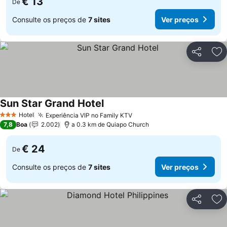
€ 13
De
Consulte os preços de
7 sites
Ver preços
Partilhar
Ad
Sun Star Grand Hotel
Hotel
Experiência VIP no Family KTV
3 Estrelas
7,8
Boa
2.002
a 0.3 km de Quiapo Church
€ 24
De
Consulte os preços de
7 sites
Ver preços
Partilhar
Ad