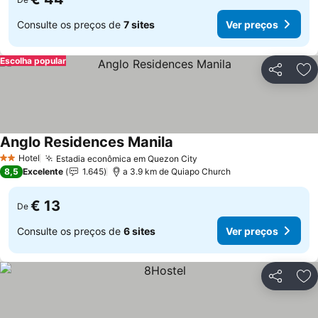
Consulte os preços de
7 sites
Ver preços
Escolha popular
Partilhar
Ad
Anglo Residences Manila
Hotel
Estadia econômica em Quezon City
2 Estrelas
8,5
Excelente
1.645
a 3.9 km de Quiapo Church
€ 13
De
Consulte os preços de
6 sites
Ver preços
Partilhar
Ad