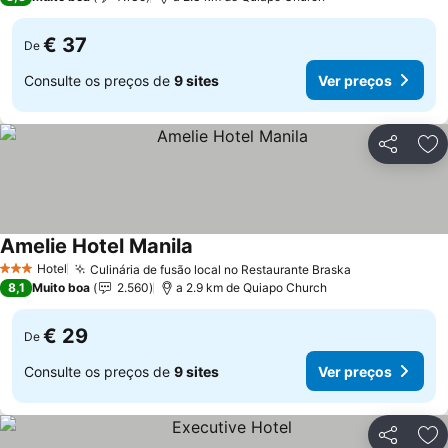
€ 37
De
Consulte os preços de
9 sites
Ver preços
Partilhar
Ad
Amelie Hotel Manila
Hotel
Culinária de fusão local no Restaurante Braska
3 Estrelas
8,1
Muito boa
2.560
a 2.9 km de Quiapo Church
€ 29
De
Consulte os preços de
9 sites
Ver preços
Partilhar
Ad