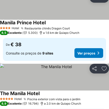
Partilhar
Ad
Manila Prince Hotel
Hotel
Restaurante chinês Dragon Court
4 Estrelas
8,5
Excelente
5.300
a 1.6 km de Quiapo Church
€ 38
De
Consulte os preços de
9 sites
Ver preços
Partilhar
Ad
The Manila Hotel
Hotel
Piscina exterior com vista para o jardim
5 Estrelas
8,9
Excelente
16.794
a 2.0 km de Quiapo Church