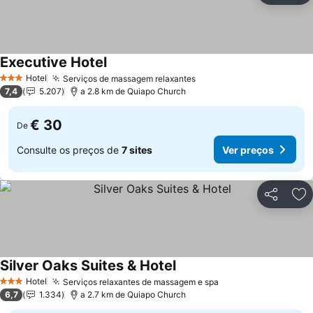
Executive Hotel
Hotel
Serviços de massagem relaxantes
3 Estrelas
7,4
5.207
a 2.8 km de Quiapo Church
€ 30
De
Consulte os preços de
7 sites
Ver preços
Partilhar
Ad
Silver Oaks Suites & Hotel
Hotel
Serviços relaxantes de massagem e spa
3 Estrelas
6,7
1.334
a 2.7 km de Quiapo Church