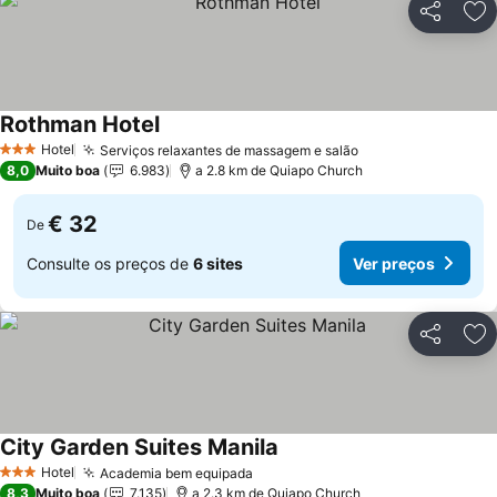
Partilhar
Ad
Rothman Hotel
Hotel
Serviços relaxantes de massagem e salão
3 Estrelas
8,0
Muito boa
6.983
a 2.8 km de Quiapo Church
€ 32
De
Consulte os preços de
6 sites
Ver preços
Partilhar
Ad
City Garden Suites Manila
Hotel
Academia bem equipada
3 Estrelas
8,3
Muito boa
7.135
a 2.3 km de Quiapo Church