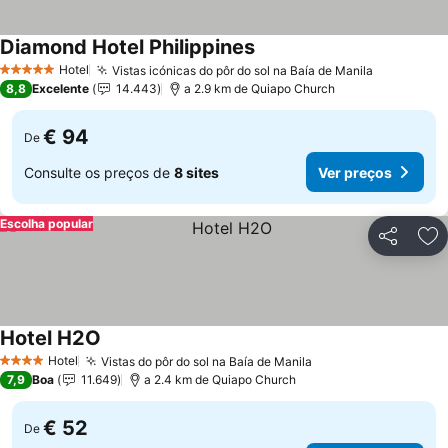
Diamond Hotel Philippines
Hotel
Vistas icónicas do pôr do sol na Baía de Manila
5 Estrelas
8,8
Excelente
14.443
a 2.9 km de Quiapo Church
€ 94
De
Consulte os preços de
8 sites
Ver preços
Escolha popular
Partilhar
Ad
Hotel H2O
Hotel
Vistas do pôr do sol na Baía de Manila
4 Estrelas
7,9
Boa
11.649
a 2.4 km de Quiapo Church
€ 52
De