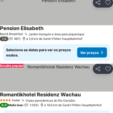
Partilhar
Ad
Pension Elisabeth
Ver preços
Bed & Breakfast
Jardim tranquilo e área para piquenique
Ver preços
7,0
987
a 2.6 km de Sankt Pölten Hauptbahnhof
Selecione as datas para ver os preços
Ver preços
exatos.
Escolha popular
Partilhar
Ad
Romantikhotel Residenz Wachau
Ver preços
Hotel
Vistas panorâmicas do Rio Danúbio
Ver preços
4 Estrelas
8,0
Muito boa
1.093
a 18.6 km de Sankt Pölten Hauptbahnhof