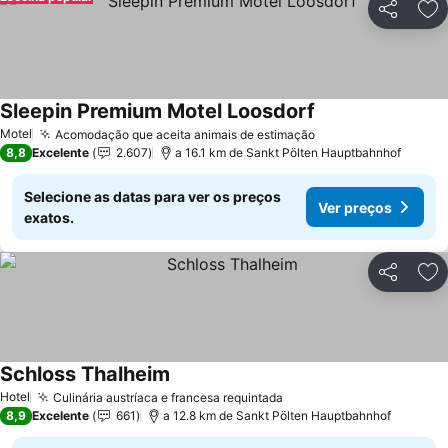
Partilhar
Ad
Sleepin Premium Motel Loosdorf
Ver preços
Motel
Acomodação que aceita animais de estimação
Ver preços
8,8
Excelente
2.607
a 16.1 km de Sankt Pölten Hauptbahnhof
Selecione as datas para ver os preços
Ver preços
exatos.
Partilhar
Ad
Schloss Thalheim
Ver preços
Hotel
Culinária austríaca e francesa requintada
Ver preços
8,9
Excelente
661
a 12.8 km de Sankt Pölten Hauptbahnhof