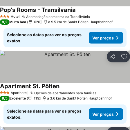
Pop's Rooms - Transilvania
Ver preços
Hotel
Acomodação com tema da Transilvânia
Ver preços
3 Estrelas
8,2
Muito boa
620
a 9.5 km de Sankt Pölten Hauptbahnhof
Selecione as datas para ver os preços
Ver preços
exatos.
Partilhar
Ad
Apartment St. Pölten
Ver preços
Aparthotel
Opções de apartamentos para famílias
Ver preços
3 Estrelas
8,5
Excelente
119
a 3.6 km de Sankt Pölten Hauptbahnhof
Selecione as datas para ver os preços
Ver preços
exatos.