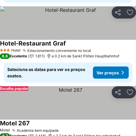
Partilhar
Ad
Hotel-Restaurant Graf
Ver preços
Hotel
Estacionamento conveniente no local
Ver preços
3 Estrelas
8,6
Excelente
1.811
a 0.2 km de Sankt Pölten Hauptbahnhof
Selecione as datas para ver os preços
Ver preços
exatos.
Escolha popular
Partilhar
Ad
Motel 267
Ver preços
Motel
Academia bem equipada
Ver preços
8,7
Excelente
2.416
a 2.7 km de Sankt Pölten Hauptbahnhof