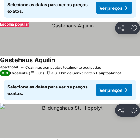
Selecione as datas para ver os preços
Ver preços
exatos.
Escolha popular
Partilhar
Ad
Gästehaus Aquilin
Ver preços
Aparthotel
Cozinhas compactas totalmente equipadas
Ver preços
8,9
Excelente
501
a 3.9 km de Sankt Pölten Hauptbahnhof
Selecione as datas para ver os preços
Ver preços
exatos.
Partilhar
Ad