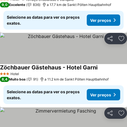
Ver preços
3 Estrelas
9,0
Excelente
836
a 17.7 km de Sankt Pölten Hauptbahnhof
Selecione as datas para ver os preços
Ver preços
exatos.
Partilhar
Ad
Zöchbauer Gästehaus - Hotel Garni
Ver preços
Hotel
3 Estrelas
8,4
Muito boa
91
a 11.2 km de Sankt Pölten Hauptbahnhof
Selecione as datas para ver os preços
Ver preços
exatos.
Partilhar
Ad