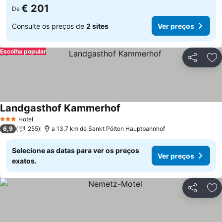
€ 201
De
Consulte os preços de
2 sites
Ver preços
Escolha popular
Partilhar
Ad
Landgasthof Kammerhof
Ver preços
Hotel
3 Estrelas
6,9
255
a 13.7 km de Sankt Pölten Hauptbahnhof
Selecione as datas para ver os preços
Ver preços
exatos.
Partilhar
Ad