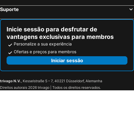
Salzburg Congress
Palácio de Schönbrunn
Suporte
Ocean Park - Family Entertainment Center
Bahnhof Wien Praterstern
Riviéra
Cidade Velha
Inicie sessão para desfrutar de
Jardim zoológico de Schönbrunn
Spittelberg
vantagens exclusivas para membros
Musikverein
Elisabeth-Vorstadt
Personalize a sua experiência
Wiener Stadthalle
BahnhofCity Wien West
Ofertas e preços para membros
Bahnhof Wien-Meidling
Biblioteca Nacional da Áustria
Iniciar sessão
Sankt Pölten Hauptbahnhof
Sparkassenpark
Landhausviertel
Seminar- und Tagungszentrum Schwaighof
trivago N.V.
, Kesselstraße 5 – 7, 40221 Düsseldorf, Alemanha
Ratzersdorfer See
VAZ - Veranstaltungszentrum Sankt Pölten
Direitos autorais 2026 trivago | Todos os direitos reservados.
Frequency
Benediktinerstift Göttweig
Burgruine Aggstein
Schloss Schallaburg
Wachaubad
Stift Melk
Kloster Und
Steinschal Tradigist
St. Veit
Hoher Markt
Hängender Stein
Kirchberg an der Pielach