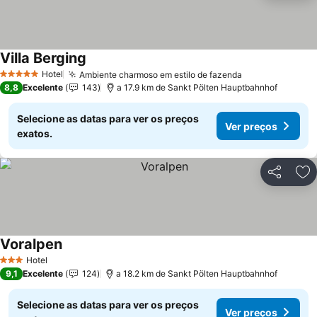
Villa Berging
Ver preços
Hotel
Ambiente charmoso em estilo de fazenda
Ver preços
5 Estrelas
8,8
Excelente
143
a 17.9 km de Sankt Pölten Hauptbahnhof
Selecione as datas para ver os preços
Ver preços
exatos.
Partilhar
Ad
Voralpen
Ver preços
Hotel
3 Estrelas
9,1
Excelente
124
a 18.2 km de Sankt Pölten Hauptbahnhof
Selecione as datas para ver os preços
Ver preços