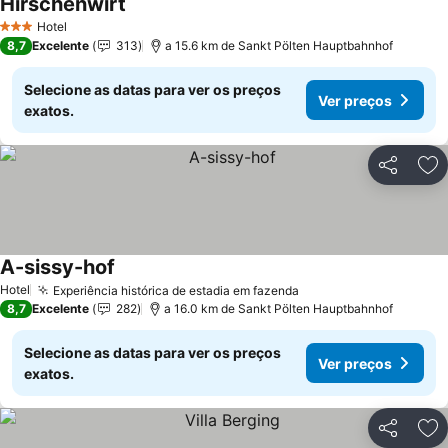
Hirschenwirt
Ver preços
Hotel
3 Estrelas
8,7
Excelente
313
a 15.6 km de Sankt Pölten Hauptbahnhof
Selecione as datas para ver os preços
Ver preços
exatos.
Partilhar
Ad
A-sissy-hof
Ver preços
Hotel
Experiência histórica de estadia em fazenda
Ver preços
8,7
Excelente
282
a 16.0 km de Sankt Pölten Hauptbahnhof
Selecione as datas para ver os preços
Ver preços
exatos.
Partilhar
Ad