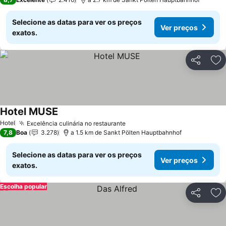
Selecione as datas para ver os preços
Ver preços
exatos.
Partilhar
Ad
Hotel MUSE
Ver preços
Hotel
Excelência culinária no restaurante
Ver preços
7,8
Boa
3.278
a 1.5 km de Sankt Pölten Hauptbahnhof
Selecione as datas para ver os preços
Ver preços
exatos.
Escolha popular
Partilhar
Ad