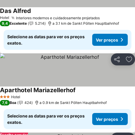
Das Alfred
Ver preços
Hotel
Interiores modernos e cuidadosamente projetados
Ver preços
9,4
Excelente
5.214
a 3.1 km de Sankt Pölten Hauptbahnhof
Selecione as datas para ver os preços
Ver preços
exatos.
Partilhar
Ad
Aparthotel Mariazellerhof
Ver preços
Hotel
3 Estrelas
7,6
Boa
424
a 0.9 km de Sankt Pölten Hauptbahnhof
Selecione as datas para ver os preços
Ver preços
exatos.
Escolha popular