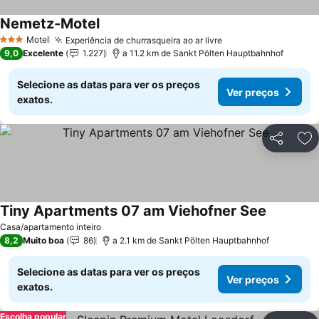
Nemetz-Motel
Ver preços
Motel
Experiência de churrasqueira ao ar livre
Ver preços
3 Estrelas
9,0
Excelente
1.227
a 11.2 km de Sankt Pölten Hauptbahnhof
Selecione as datas para ver os preços
Ver preços
exatos.
Partilhar
Ad
Tiny Apartments 07 am Viehofner See
Ver preço
Casa/apartamento inteiro
8,2
Muito boa
86
a 2.1 km de Sankt Pölten Hauptbahnhof
Selecione as datas para ver os preços
Ver preços
exatos.
Escolha popular