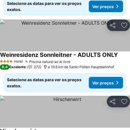
Selecione as datas para ver os preços
Ver preços
exatos.
Partilhar
Ad
Weinresidenz Sonnleitner - ADULTS ONLY
Ver p
Hotel
Piscina natural ao ar livre
Ver preços
4 Estrelas
9,4
Excelente
372
a 19.6 km de Sankt Pölten Hauptbahnhof
Selecione as datas para ver os preços
Ver preços
exatos.
Partilhar
Ad