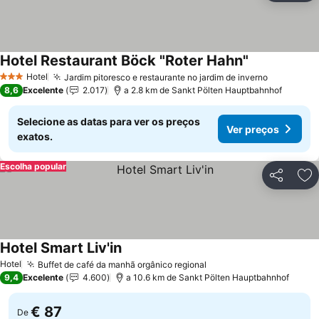
Hotel Restaurant Böck "Roter Hahn"
Ver preços
Hotel
Jardim pitoresco e restaurante no jardim de inverno
Ver preç
3 Estrelas
8,6
Excelente
2.017
a 2.8 km de Sankt Pölten Hauptbahnhof
Selecione as datas para ver os preços
Ver preços
exatos.
Escolha popular
Partilhar
Ad
Hotel Smart Liv'in
Ver preços
Hotel
Buffet de café da manhã orgânico regional
Ver preços
9,4
Excelente
4.600
a 10.6 km de Sankt Pölten Hauptbahnhof
€ 87
De