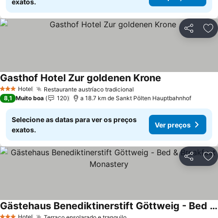
exatos.
Partilhar
Ad
Gasthof Hotel Zur goldenen Krone
Ver preços
Hotel
Restaurante austríaco tradicional
Ver preços
3 Estrelas
8,1
Muito boa
120
a 18.7 km de Sankt Pölten Hauptbahnhof
Selecione as datas para ver os preços
Ver preços
exatos.
Partilhar
Ad
Gästehaus Benediktinerstift Göttweig - Bed & Breakfast Monastery
Ver preços
Hotel
Terraço ensolarado e tranquilo