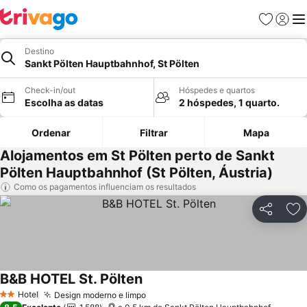
Favoritos
Iniciar
Me
Destino
Sankt Pölten Hauptbahnhof, St Pölten
Check-in/out
Hóspedes e quartos
Escolha as datas
2 hóspedes, 1 quarto.
Ordenar
Filtrar
Mapa
Alojamentos em St Pölten perto de Sankt
Pölten Hauptbahnhof (St Pölten, Áustria)
Como os pagamentos influenciam os resultados
Partilhar
Ad
B&B HOTEL St. Pölten
Ver preços
Hotel
Design moderno e limpo
Ver preços
2 Estrelas