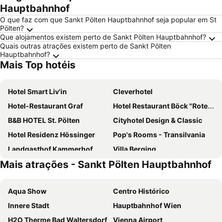
Hauptbahnhof
O que faz com que Sankt Pölten Hauptbahnhof seja popular em St
Pölten?
Que alojamentos existem perto de Sankt Pölten Hauptbahnhof?
Quais outras atrações existem perto de Sankt Pölten
Hauptbahnhof?
Mais Top hotéis
Hotel Smart Liv'in
Cleverhotel
Hotel-Restaurant Graf
Hotel Restaurant Böck "Roter Hahn"
B&B HOTEL St. Pölten
Cityhotel Design & Classic
Hotel Residenz Hössinger
Pop's Rooms - Transilvania
Landgasthof Kammerhof
Villa Berging
Mais atrações - Sankt Pölten Hauptbahnhof
Aqua Show
Centro Histórico
Innere Stadt
Hauptbahnhof Wien
H2O Therme Bad Waltersdorf
Vienna Airport