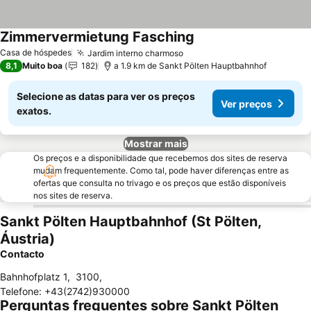
Zimmervermietung Fasching
Ver preços
Casa de hóspedes
Jardim interno charmoso
Ver preços
8,1
Muito boa
182
a 1.9 km de Sankt Pölten Hauptbahnhof
Selecione as datas para ver os preços
Ver preços
exatos.
Mostrar mais
Os preços e a disponibilidade que recebemos dos sites de reserva
mudam frequentemente. Como tal, pode haver diferenças entre as
ofertas que consulta no trivago e os preços que estão disponíveis
nos sites de reserva.
Sankt Pölten Hauptbahnhof (St Pölten,
Áustria)
Contacto
Bahnhofplatz 1
,
3100
,
Telefone
:
+43(2742)930000
Perguntas frequentes sobre Sankt Pölten