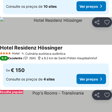
Consulte os preços de
10 sites
Ver preços
Partilhar
Ad
Hotel Residenz Hössinger
Ver preços
Hotel
Culinária austríaca autêntica
Ver preços
4 Estrelas
9,0
Excelente
384
a 8.2 km de Sankt Pölten Hauptbahnhof
€ 150
De
Consulte os preços de
4 sites
Ver preços
Escolha popular
Partilhar
Ad