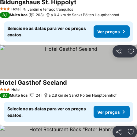
Bildungshaus St. Hippolyt
Ver preços
Hotel
Jardim e terraço tranquilos
Ver preços
3 Estrelas
8,1
Muito boa
208
a 0.4 km de Sankt Pölten Hauptbahnhof
Selecione as datas para ver os preços
Ver preços
exatos.
Partilhar
Ad
Hotel Gasthof Seeland
Ver preços
Hotel
3 Estrelas
8,1
Muito boa
24
a 2.8 km de Sankt Pölten Hauptbahnhof
Selecione as datas para ver os preços
Ver preços
exatos.
Partilhar
Ad