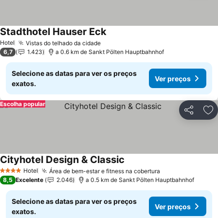
Stadthotel Hauser Eck
Ver preços
Hotel
Vistas do telhado da cidade
Ver preços
6,7
1.423
a 0.6 km de Sankt Pölten Hauptbahnhof
Selecione as datas para ver os preços
Ver preços
exatos.
Escolha popular
Partilhar
Ad
Cityhotel Design & Classic
Ver preços
Hotel
Área de bem-estar e fitness na cobertura
Ver preços
4 Estrelas
8,5
Excelente
2.046
a 0.5 km de Sankt Pölten Hauptbahnhof
Selecione as datas para ver os preços
Ver preços
exatos.