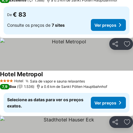
8,5
Excelente
1.588
a 0.5 km de Sankt Pölten Hauptbahnhof
€ 83
De
Consulte os preços de
7 sites
Ver preços
Partilhar
Ad
Hotel Metropol
Ver preços
Hotel
Sala de vapor e sauna relaxantes
Ver preços
4 Estrelas
7,9
Boa
1.536
a 0.6 km de Sankt Pölten Hauptbahnhof
Selecione as datas para ver os preços
Ver preços
exatos.
Partilhar
Ad