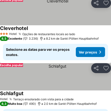
Partilhar
Ad
Cleverhotel
Ver preços
Hotel
Opções de restaurantes locais ao lado
Ver preços
3 Estrelas
8,5
Excelente
3.236
a 8.2 km de Sankt Pölten Hauptbahnhof
Selecione as datas para ver os preços
Ver preços
exatos.
Escolha popular
Partilhar
Ad
Schlafgut
Ver preços
Hotel
Terraço ensolarado com vista para a cidade
Ver preços
8,3
Muito boa
490
a 2.0 km de Sankt Pölten Hauptbahnhof