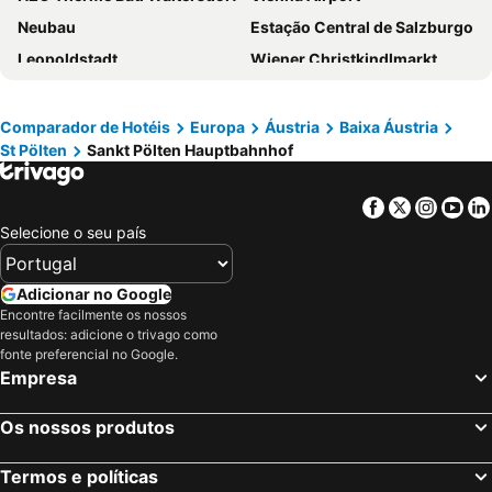
Neubau
Estação Central de Salzburgo
Leopoldstadt
Wiener Christkindlmarkt
Mariahilf
Hofburg
Landstraße
Liesing
Comparador de Hotéis
Europa
Áustria
Baixa Áustria
St Pölten
Sankt Pölten Hauptbahnhof
Staatsoper
Wien Mitte - The Mall
Prefeitura de Viena
Rathauspark
Facebook
Twitter
Insta
Yo
Stephansdom
Mercado de Natal de Salzburgo
Selecione o seu país
Singerstraße
Cidade Velha
City Airport Train
Wieden
Adicionar no Google
Mariahilferstrasse
Universidade de Viena
Encontre facilmente os nossos
resultados: adicione o trivago como
Belvedere Palace
Simmering
fonte preferencial no Google.
Empresa
Salzwelten Hallstatt
Albertina
Leopoldstraße
Vienna City Marathon
Os nossos produtos
Casino Admiral
Hafen Freudenau
Bratislava hlavná stanica
Morzg
Termos e políticas