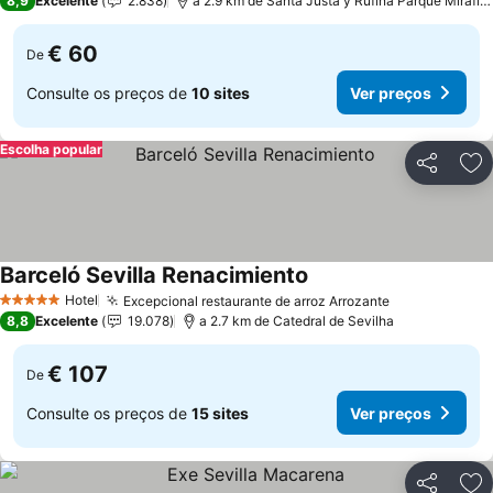
8,9
Excelente
2.838
a 2.9 km de Santa Justa y Rufina Parque Miraflores
€ 60
De
Consulte os preços de
10 sites
Ver preços
Escolha popular
Partilhar
Ad
Barceló Sevilla Renacimiento
Hotel
Excepcional restaurante de arroz Arrozante
5 Estrelas
8,8
Excelente
19.078
a 2.7 km de Catedral de Sevilha
€ 107
De
Consulte os preços de
15 sites
Ver preços