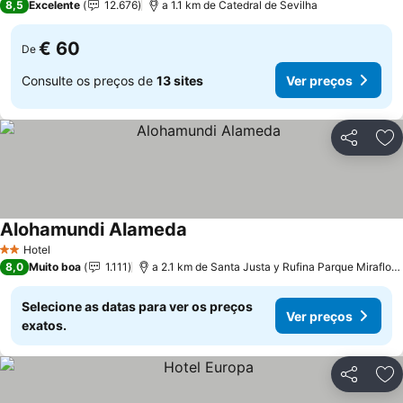
8,5
Excelente
12.676
a 1.1 km de Catedral de Sevilha
€ 60
De
Consulte os preços de
13 sites
Ver preços
Partilhar
Ad
Alohamundi Alameda
Hotel
2 Estrelas
8,0
Muito boa
1.111
a 2.1 km de Santa Justa y Rufina Parque Miraflores
Selecione as datas para ver os preços
Ver preços
exatos.
Partilhar
Ad