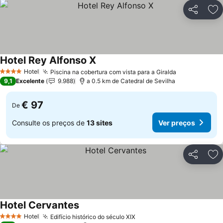
Partilhar
Ad
Hotel Rey Alfonso X
Hotel
Piscina na cobertura com vista para a Giralda
4 Estrelas
9,1
Excelente
9.988
a 0.5 km de Catedral de Sevilha
€ 97
De
Consulte os preços de
13 sites
Ver preços
Partilhar
Ad
Hotel Cervantes
Hotel
Edifício histórico do século XIX
4 Estrelas