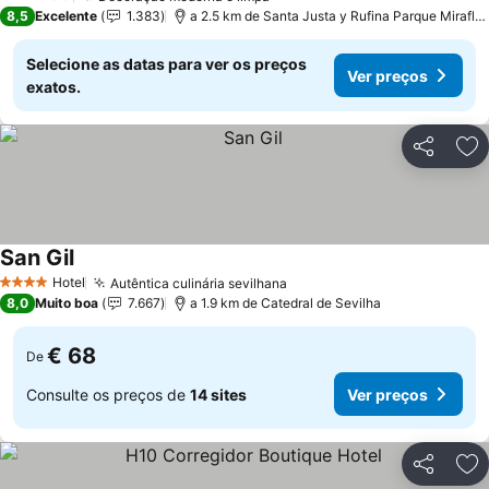
3 Estrelas
8,5
Excelente
1.383
a 2.5 km de Santa Justa y Rufina Parque Miraflores
Selecione as datas para ver os preços
Ver preços
exatos.
Partilhar
Ad
San Gil
Hotel
Autêntica culinária sevilhana
4 Estrelas
8,0
Muito boa
7.667
a 1.9 km de Catedral de Sevilha
€ 68
De
Consulte os preços de
14 sites
Ver preços
Partilhar
Ad