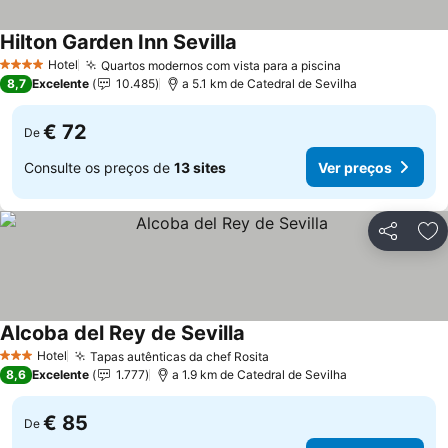
Hilton Garden Inn Sevilla
Hotel
Quartos modernos com vista para a piscina
4 Estrelas
8,7
Excelente
10.485
a 5.1 km de Catedral de Sevilha
€ 72
De
Consulte os preços de
13 sites
Ver preços
Partilhar
Ad
Alcoba del Rey de Sevilla
Hotel
Tapas autênticas da chef Rosita
3 Estrelas
8,6
Excelente
1.777
a 1.9 km de Catedral de Sevilha
€ 85
De