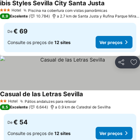
ibis Styles Sevilla City Santa Justa
Hotel
Piscina na cobertura com vistas panorâmicas
3 Estrelas
8,9
Excelente
10.784
a 2.7 km de Santa Justa y Rufina Parque Miraflores
€ 69
De
Consulte os preços de
12 sites
Ver preços
Partilhar
Ad
Casual de las Letras Sevilla
Hotel
Pátios andaluzes para relaxar
2 Estrelas
8,5
Excelente
6.644
a 0.9 km de Catedral de Sevilha
€ 54
De
Consulte os preços de
12 sites
Ver preços