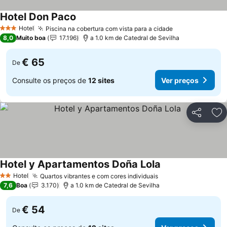
Hotel Don Paco
Hotel
Piscina na cobertura com vista para a cidade
3 Estrelas
8,0
Muito boa
17.196
a 1.0 km de Catedral de Sevilha
€ 65
De
Consulte os preços de
12 sites
Ver preços
Partilhar
Ad
Hotel y Apartamentos Doña Lola
Hotel
Quartos vibrantes e com cores individuais
2 Estrelas
7,6
Boa
3.170
a 1.0 km de Catedral de Sevilha
€ 54
De