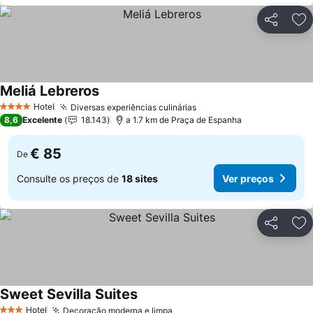
Partilhar
Ad
Meliá Lebreros
Hotel
Diversas experiências culinárias
4 Estrelas
8,6
Excelente
18.143
a 1.7 km de Praça de Espanha
€ 85
De
Consulte os preços de
18 sites
Ver preços
Partilhar
Ad
Sweet Sevilla Suites
Hotel
Decoração moderna e limpa