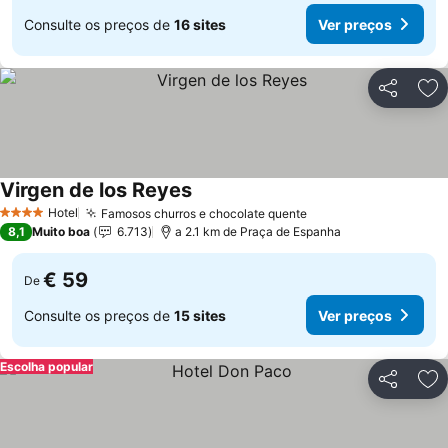
Consulte os preços de
16 sites
Ver preços
Partilhar
Ad
Virgen de los Reyes
Hotel
Famosos churros e chocolate quente
4 Estrelas
8,1
Muito boa
6.713
a 2.1 km de Praça de Espanha
€ 59
De
Consulte os preços de
15 sites
Ver preços
Escolha popular
Partilhar
Ad