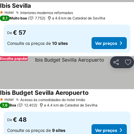
Ibis Sevilla
Hotel
Interiores modernos reformados
1 Estrelas
8,1
Muito boa
7.752
a 4.6 km de Catedral de Sevilha
€ 57
De
Consulte os preços de
10 sites
Ver preços
Escolha popular
Partilhar
Ad
Ibis Budget Sevilla Aeropuerto
Hotel
Acesso às comodidades do hotel irmão
1 Estrelas
7,6
Boa
12.402
a 4.4 km de Catedral de Sevilha
€ 48
De
Consulte os preços de
9 sites
Ver preços