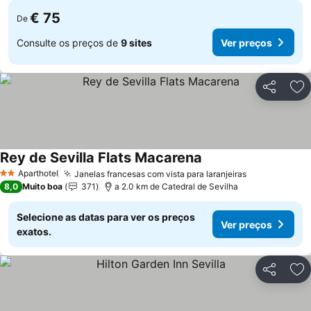
€ 75
De
Consulte os preços de
9 sites
Ver preços
Partilhar
Ad
Rey de Sevilla Flats Macarena
Aparthotel
Janelas francesas com vista para laranjeiras
2 Estrelas
8,0
Muito boa
371
a 2.0 km de Catedral de Sevilha
Selecione as datas para ver os preços
Ver preços
exatos.
Partilhar
Ad