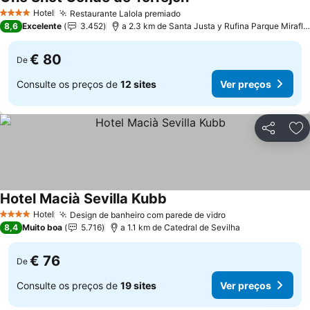
Hotel
Restaurante Lalola premiado
4 Estrelas
8,6
Excelente
3.452
a 2.3 km de Santa Justa y Rufina Parque Miraflores
€ 80
De
Consulte os preços de
12 sites
Ver preços
Partilhar
Ad
Hotel Macià Sevilla Kubb
Hotel
Design de banheiro com parede de vidro
4 Estrelas
8,4
Muito boa
5.716
a 1.1 km de Catedral de Sevilha
€ 76
De
Consulte os preços de
19 sites
Ver preços