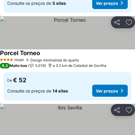
Consulte os preços de
5 sites
Ver preços
Partilhar
Ad
Porcel Torneo
Hotel
Design minimalista do quarto
4 Estrelas
8,3
Muito boa
5.019
a 3.2 km de Catedral de Sevilha
€ 52
De
Consulte os preços de
14 sites
Ver preços
Partilhar
Ad