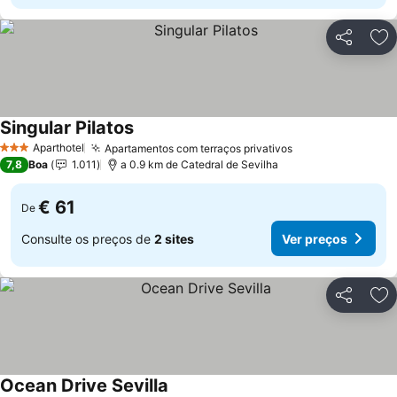
Partilhar
Ad
Singular Pilatos
Aparthotel
Apartamentos com terraços privativos
3 Estrelas
7,8
Boa
1.011
a 0.9 km de Catedral de Sevilha
€ 61
De
Consulte os preços de
2 sites
Ver preços
Partilhar
Ad
Ocean Drive Sevilla