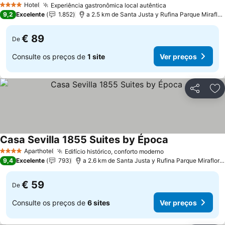
Hotel
Experiência gastronômica local autêntica
4 Estrelas
9,2
Excelente
1.852
a 2.5 km de Santa Justa y Rufina Parque Miraflores
€ 89
De
Consulte os preços de
1 site
Ver preços
Partilhar
Ad
Casa Sevilla 1855 Suites by Época
Aparthotel
Edifício histórico, conforto moderno
4 Estrelas
9,4
Excelente
793
a 2.6 km de Santa Justa y Rufina Parque Miraflores
€ 59
De
Consulte os preços de
6 sites
Ver preços