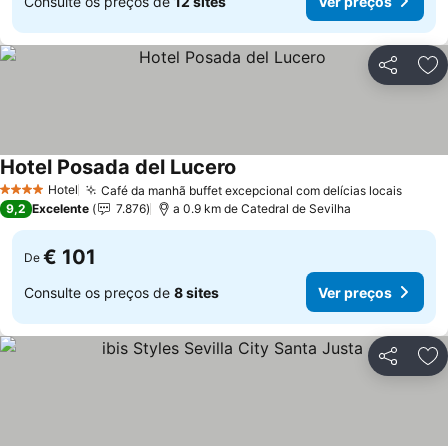
Consulte os preços de
12 sites
Ver preços
Partilhar
Ad
Hotel Posada del Lucero
Hotel
Café da manhã buffet excepcional com delícias locais
4 Estrelas
9,2
Excelente
7.876
a 0.9 km de Catedral de Sevilha
€ 101
De
Consulte os preços de
8 sites
Ver preços
Partilhar
Ad