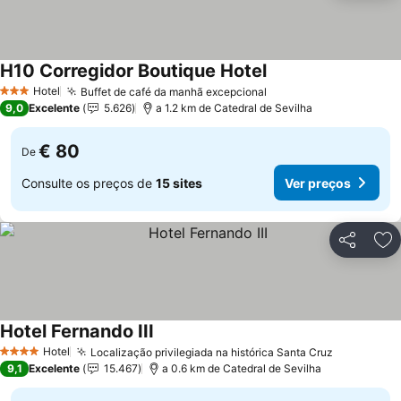
H10 Corregidor Boutique Hotel
Hotel
Buffet de café da manhã excepcional
3 Estrelas
9,0
Excelente
5.626
a 1.2 km de Catedral de Sevilha
€ 80
De
Consulte os preços de
15 sites
Ver preços
Partilhar
Ad
Hotel Fernando III
Hotel
Localização privilegiada na histórica Santa Cruz
4 Estrelas
9,1
Excelente
15.467
a 0.6 km de Catedral de Sevilha