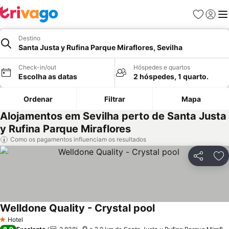
Favoritos
Iniciar
Me
Destino
Santa Justa y Rufina Parque Miraflores, Sevilha
Check-in/out
Hóspedes e quartos
Escolha as datas
2 hóspedes, 1 quarto.
Ordenar
Filtrar
Mapa
Alojamentos em Sevilha perto de Santa Justa
y Rufina Parque Miraflores
Como os pagamentos influenciam os resultados
Partilhar
Ad
Welldone Quality - Crystal pool
Hotel
1 Estrelas