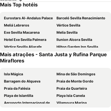
Mais Top hotéis
Eurostars Al-Andalus Palace
Barceló Sevilla Renacimiento
Meliá Lebreros
Vértice Sevilla
Exe Sevilla Macarena
Melia Sevilla
Hotel Exe Sevilla Palmera
Ilunion Alcora Sevilla
Vértice Sevilla Aljarafe
Hilton Garden Inn Sevilla
Mais atrações - Santa Justa y Rufina Parque
Novotel Sevilla
Hotel Macià Sevilla Kubb
Miraflores
Porcel Torneo
Ibis Budget Sevilla Aeropuerto
ibis Styles Sevilla City Santa Justa
Hotel Eurostars Regina
Isla Mágica
Mina de São Domingos
NH Sevilla Plaza de Armas
Virgen de los Reyes
Barragem do Alqueva
Praia de Monte Gordo
Exe Isla Cartuja
Eurostars Torre Sevilla
Praia da Falésia
Praia da Quarteira
NH Collection Sevilla
Exe Gran Hotel Solucar
Playa de Islantilla
Playa Isla Canela
Petit Palace Puerta de Triana
Ibis Sevilla
Aeroporto Internacional de Faro - Gago Coutinho
Vilamoura Marina
Hotel Fernando III
Hotel Sevilla Center
Praia da Manta Rota
Praia da Ilha da Armona