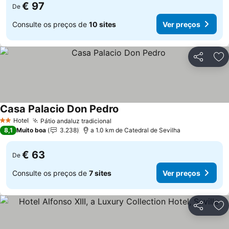
€ 97
De
Consulte os preços de
10 sites
Ver preços
Partilhar
Ad
Casa Palacio Don Pedro
Hotel
Pátio andaluz tradicional
2 Estrelas
8,1
Muito boa
3.238
a 1.0 km de Catedral de Sevilha
€ 63
De
Consulte os preços de
7 sites
Ver preços
Partilhar
Ad