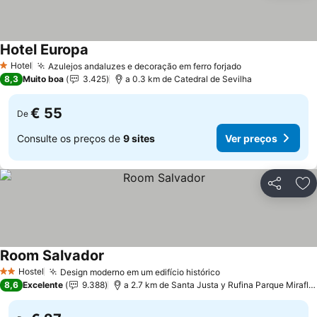
Hotel Europa
Hotel
Azulejos andaluzes e decoração em ferro forjado
1 Estrelas
8,3
Muito boa
3.425
a 0.3 km de Catedral de Sevilha
€ 55
De
Consulte os preços de
9 sites
Ver preços
Partilhar
Ad
Room Salvador
Hostel
Design moderno em um edifício histórico
2 Estrelas
8,6
Excelente
9.388
a 2.7 km de Santa Justa y Rufina Parque Miraflores