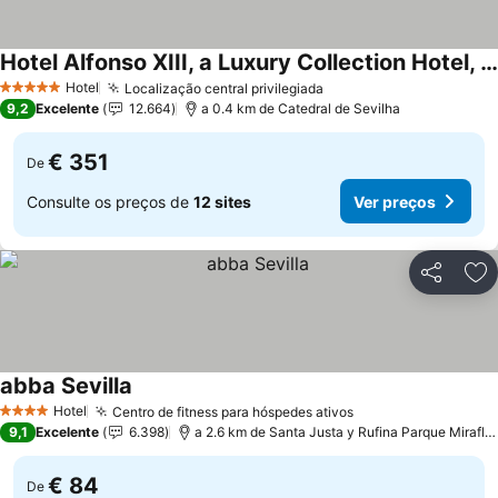
Hotel Alfonso XIII, a Luxury Collection Hotel, Seville
Hotel
Localização central privilegiada
5 Estrelas
9,2
Excelente
12.664
a 0.4 km de Catedral de Sevilha
€ 351
De
Consulte os preços de
12 sites
Ver preços
Partilhar
Ad
abba Sevilla
Hotel
Centro de fitness para hóspedes ativos
4 Estrelas
9,1
Excelente
6.398
a 2.6 km de Santa Justa y Rufina Parque Miraflores
€ 84
De