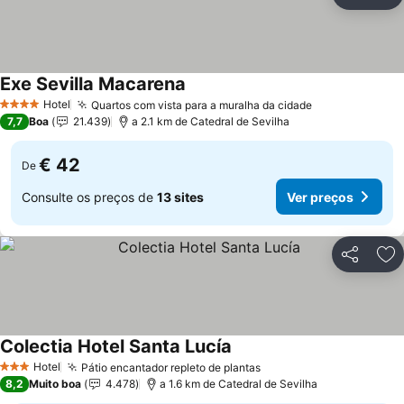
Partilhar
Ad
Exe Sevilla Macarena
Hotel
Quartos com vista para a muralha da cidade
4 Estrelas
7,7
Boa
21.439
a 2.1 km de Catedral de Sevilha
€ 42
De
Consulte os preços de
13 sites
Ver preços
Partilhar
Ad
Colectia Hotel Santa Lucía
Hotel
Pátio encantador repleto de plantas
3 Estrelas
8,2
Muito boa
4.478
a 1.6 km de Catedral de Sevilha