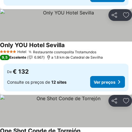
Partilhar
Ad
Only YOU Hotel Sevilla
Hotel
Restaurante cosmopolita Trotamundos
5 Estrelas
9,5
Excelente
6.967
a 1.8 km de Catedral de Sevilha
€ 132
De
Consulte os preços de
12 sites
Ver preços
Partilhar
Ad
One Shot Conde de Torrejón