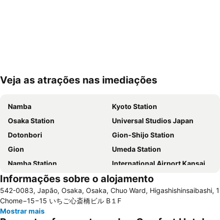
Veja as atrações nas imediações
Ampliar mapa
Namba
Kyoto Station
Osaka Station
Universal Studios Japan
Dotonbori
Gion-Shijo Station
Gion
Umeda Station
Namba Station
International Airport Kansai
Informações sobre o alojamento
Higashiyama
Nakagyo
542-0083, Japão, Osaka, Osaka, Chuo Ward, Higashishinsaibashi, 1
Kawaramachi Station
Namba City
Chome−15−15 いちご心斎橋ビル B１F
Tennoji Station
Kita
Mostrar mais