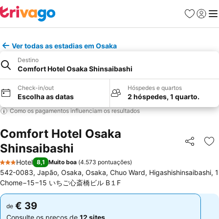
Favoritos
Iniciar
Me
Ver todas as estadias em Osaka
Destino
Comfort Hotel Osaka Shinsaibashi
Check-in/out
Hóspedes e quartos
Escolha as datas
2 hóspedes, 1 quarto.
Como os pagamentos influenciam os resultados
Comfort Hotel Osaka
Shinsaibashi
Partilhar
Ad
Hotel
8,1
Muito boa
(
4.573 pontuações
)
3 Estrelas
542-0083, Japão, Osaka, Osaka, Chuo Ward, Higashishinsaibashi, 1
Chome−15−15 いちご心斎橋ビル B１F
€ 39
€ 39
de
de
Consulte os preços de
12 sites
Consulte os preços de
12 sites