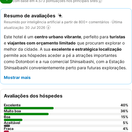
com base em 4.573 pontuações nos principais
sites
Resumo de avaliações
Resumido por inteligência artificial a partir de 800+ comentários · Última
atualização: 30 Jul 2026
Este hotel é um
centro urbano vibrante
, perfeito para
turistas
e
viajantes com orçamento limitado
que procuram explorar o
melhor da cidade. A sua
excelente e estratégica localização
permite aos hóspedes aceder a pé a atrações importantes
como Dotonbori e a rua comercial Shinsaibashi, com a Estação
Shinsaibashi convenientemente perto para futuras explorações.
A
lavandaria
self-service no 7º piso oferece conveniência
Mostrar mais
prática para estadias mais longas, aumentando a relação
qualidade-preço. Os hóspedes elogiam consistentemente os
funcionários simpáticos e prestativos
e o
pequeno-almoço
Avaliações dos hóspedes
de cortesia
, que apresenta uma deliciosa mistura de opções
japonesas e ocidentais. Para uma experiência mais tranquila,
Excelente
40
%
considere pedir um quarto num andar superior ou um que não
Muito boa
36
%
esteja virado para a rua movimentada.
Boa
15
%
Aceitável
5
%
Fraca
4
%