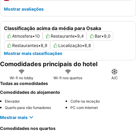
Mostrar avaliações
Classificação acima da média para Osaka
Atmosfera
•
10
Restaurante
•
9,4
Bar
•
9,0
Restaurantes
•
8,9
Localização
•
8,8
Mostrar mais classificações
Comodidades principais do hotel
Wi-fi no lobby
Wi-fi nos quartos
A/C
Todas as comodidades
Comodidades do alojamento
Elevador
Cofre na receção
Quarto para não fumadores
PC com Internet
Mostrar mais
Comodidades nos quartos