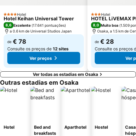
Todaiji Temple
Rinku Town Station
Hotel
Hotel
4 Estrelas
3 Estrelas
Hotel Keihan Universal Tower
HOTEL LiVEMAX 
8,6
8,0
Excelente
(
17.641 pontuações
)
Muito boa
(
1.509 po
a 0.6 km de Universal Studios Japan
Osaka, a 1.5 km de Cen
€ 78
€ 28
de
de
Consulte os preços de
12 sites
Consulte os preços 
Ver preços
Ver 
Ver todas as estadias em Osaka
Outras estadias em Osaka
Hotel
Bed and
Aparthotel
Hostel
Casa
breakfasts
hósp