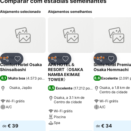
Comparar com estadias semelhantes
Alojamento selecionado
Alojamentos semelhantes
Hotel
Hotel
Hotel
3 Estrelas
3 Estrelas
4 Estrelas
Partilhar
Adicionar aos favoritos
Partilhar
Adicionar aos favoritos
Partilhar
Adicionar
Comfort Hotel Osaka
APA HOTEL＆
Smile Hotel Premi
Shinsaibashi
RESORT〈OSAKA
Osaka Hommachi
NAMBA EKIMAE
8,1
8,6
Muito boa
(
4.573 pontuações
)
Excelente
(
2.091 
TOWER〉
Osaka, Japão
Osaka, a 1.8 km de
8,5
Excelente
(
17.212 pontuações
)
Centro da cidade
Osaka, a 3.1 km de
Wi-Fi grátis
Wi-Fi grátis
Centro da cidade
A/C
A/C
Wi-Fi grátis
Piscina
Ver preços
Ver preços
Spa
€ 39
€ 34
de
de