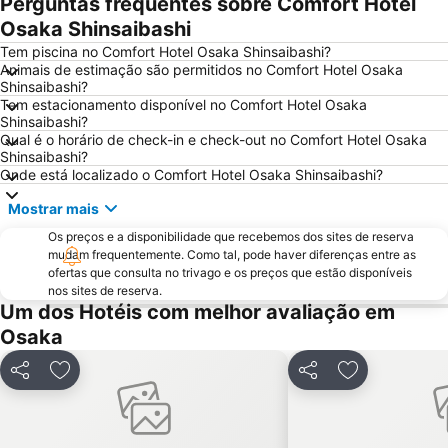
Perguntas frequentes sobre Comfort Hotel
Arima Onsen
Dotonbori
Osaka Shinsaibashi
Osaka City Air Terminal
Yodoyabashi Station
Tem piscina no Comfort Hotel Osaka Shinsaibashi?
Universal City Walk Osaka
Aeroporto Internacional de Osaka
Animais de estimação são permitidos no Comfort Hotel Osaka
Shinsaibashi?
Nara Park
Karasuma Station
Tem estacionamento disponível no Comfort Hotel Osaka
Shinsaibashi
Umeda sky building
Shinsaibashi?
Qual é o horário de check-in e check-out no Comfort Hotel Osaka
Arashiyama
Shinsaibashi Station
Shinsaibashi?
Onde está localizado o Comfort Hotel Osaka Shinsaibashi?
Osaka Castle
Universal City Station
Shijo Station
Sannomiya Station
Mostrar mais
Shin Kobe Station
Shimogyo
Os preços e a disponibilidade que recebemos dos sites de reserva
mudam frequentemente. Como tal, pode haver diferenças entre as
Nishiki Market
America Mura
ofertas que consulta no trivago e os preços que estão disponíveis
Namba Parks
Chuo Osaka
nos sites de reserva.
Um dos Hotéis com melhor avaliação em
Kyobashi Station
Hard Rock Cafe Universal Citywalk Osaka
Osaka
Fushimi
Kyoto Tower
Honmachi Station
Tennoji
Partilhar
Adicionar aos favoritos
Partilhar
Adicionar aos
Kitahama Station
Osaka caste
Japan Mint
Whity Umeda