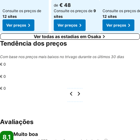
Ver preços
€ 48
de
Consulte os preços de
Consulte os preços de
9
Consulte os preços d
12 sites
sites
12 sites
Ver preços
Ver preços
Ver preços
Ver todas as estadias em Osaka
Tendência dos preços
Com base nos preços mais baixos no trivago durante os últimos 30 dias
€ 0
€ 0
€ 0
Avaliações
Muito boa
8,1