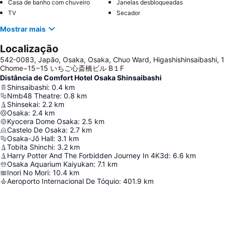
Casa de banho com chuveiro
Janelas desbloqueadas
TV
Secador
Mostrar mais
Localização
542-0083, Japão, Osaka, Osaka, Chuo Ward, Higashishinsaibashi, 1
Chome−15−15 いちご心斎橋ビル B１F
Distância de Comfort Hotel Osaka Shinsaibashi
Shinsaibashi
:
0.4
km
Nmb48 Theatre
:
0.8
km
Shinsekai
:
2.2
km
Osaka
:
2.4
km
Kyocera Dome Osaka
:
2.5
km
Castelo De Osaka
:
2.7
km
Osaka-Jō Hall
:
3.1
km
Tobita Shinchi
:
3.2
km
Harry Potter And The Forbidden Journey In 4K3d
:
6.6
km
Osaka Aquarium Kaiyukan
:
7.1
km
Inori No Mori
:
10.4
km
Aeroporto Internacional De Tóquio
:
401.9
km