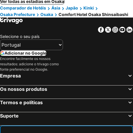
Ver todas as estadias em Osaka
Comparador de Hotéis
Ásia
Japão
Kinki
Osaka Prefecture
Osaka
Comfort Hotel Osaka Shinsaibashi
Facebook
Twitter
Insta
Yo
Selecione o seu país
Adicionar no Google
Encontre facilmente os nossos
resultados: adicione o trivago como
fonte preferencial no Google.
Empresa
Os nossos produtos
Termos e políticas
Suporte