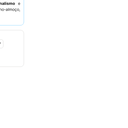
onalismo
e
no-almoço,
ue. Para a
nos andares
o horizonte
7