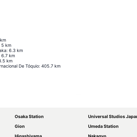
km
5
km
aka
:
6.3
km
6.7
km
8.5
km
rnacional De Tóquio
:
405.7
km
Ampliar mapa
Osaka Station
Universal Studios Japa
Gion
Umeda Station
Higashiyama
Nakagyo