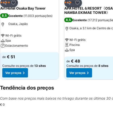
Adicionar aos favoritos
Adicionar aos favor
Hotel
Hotel
4 Estrelas
3 Estrelas
Partilhar
Partilhar
Art Hotel Osaka Bay Tower
APA HOTEL＆RESORT〈OSA
NAMBA EKIMAE TOWER〉
8,5
Excelente
(
11.003 pontuações
)
8,5
Excelente
(
17.212 pontuaçõ
Osaka, Japão
Osaka, a 3.1 km de Centro da 
Wi-Fi grátis
Wi-Fi grátis
Spa
Piscina
Estacionamento
Spa
Ver preços
€ 51
de
Ver preços
€ 48
de
Consulte os preços de
13 sites
Consulte os preços de
8 sites
Ver preços
Ver preços
Tendência dos preços
Com base nos preços mais baixos no trivago durante os últimos 30 
€ 0