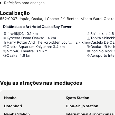
Refeições para crianças
Localização
552-0007, Japão, Osaka, 1 Chome-2-1 Benten, Minato Ward, Osaka
Distância de Art Hotel Osaka Bay Tower
弁天町駅舎
:
0.1
km
Shinsekai
:
4.6
Kyocera Dome Osaka
:
1.4
km
Tobita Shinchi
:
Harry Potter And The Forbidden Journey In 4K3d
:
2.7
km
Castelo De Os
Osaka Aquarium Kaiyukan
:
3.4
km
Osaka-Jō Hall
:
Nmb48 Theatre
:
3.9
km
Inori No Mori
:
Osaka
:
4.6
km
Aeroporto Inte
Veja as atrações nas imediações
Namba
Kyoto Station
Dotonbori
Gion-Shijo Station
Namba Station
International Airport Kansai