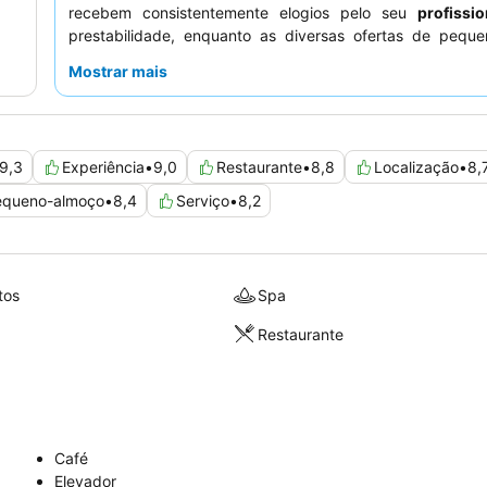
recebem consistentemente elogios pelo seu
profissi
prestabilidade, enquanto as diversas ofertas de peque
especialmente o
buffet do 51º andar
, são um destaq
Mostrar mais
melhor experiência, os hóspedes devem solicitar quartos 
mais altos para
vistas panorâmicas
da Baía de Osaka e d
da cidade.
9,3
Experiência
•
9,0
Restaurante
•
8,8
Localização
•
8,
equeno-almoço
•
8,4
Serviço
•
8,2
tos
Spa
Restaurante
Café
Elevador