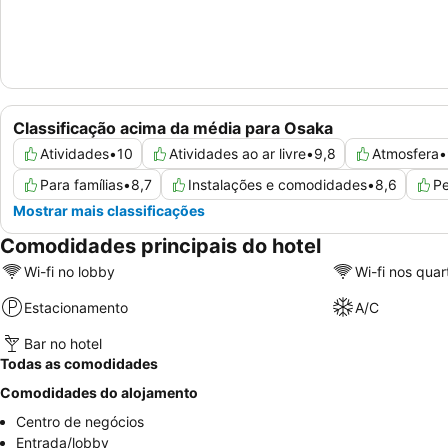
Classificação acima da média para Osaka
Atividades
•
10
Atividades ao ar livre
•
9,8
Atmosfera
•
Para famílias
•
8,7
Instalações e comodidades
•
8,6
P
Mostrar mais classificações
Comodidades principais do hotel
Wi-fi no lobby
Wi-fi nos quar
Estacionamento
A/C
Bar no hotel
Todas as comodidades
Comodidades do alojamento
Centro de negócios
Entrada/lobby