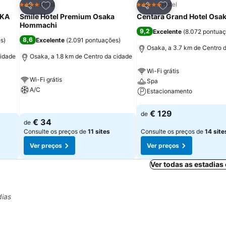
itos
Adicionar aos favoritos
Adicionar aos fav
Hotel
Hotel
4 Estrelas
5 Estrelas
Partilhar
Partilhar
KA
Smile Hotel Premium Osaka
Centara Grand Hotel Osa
Hommachi
9,2
Excelente
(
8.072 pontua
8,6
es
)
Excelente
(
2.091 pontuações
)
Osaka, a 3.7 km de Centro 
cidade
Osaka, a 1.8 km de Centro da cidade
Wi-Fi grátis
Wi-Fi grátis
Spa
A/C
Estacionamento
Ver preços
Ver preços
€ 129
de
€ 34
de
Consulte os preços de
11 sites
Consulte os preços de
14 site
Ver preços
Ver preços
Ver todas as estadia
dias