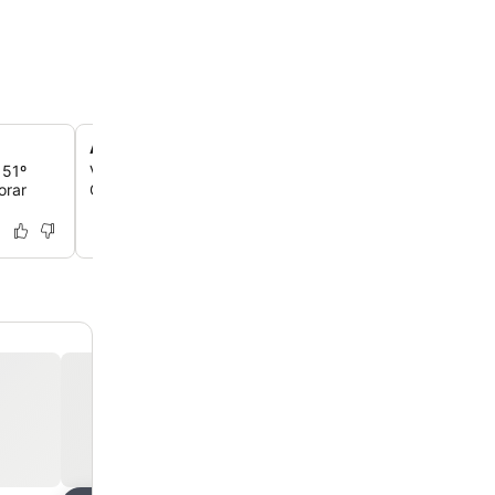
Acesso exclusivo e ofertas no onsen
 51º
Você recebe ofertas especiais e acesso de manhã cedo
orar
Onsen, que fica ao lado, para uma experiência única de