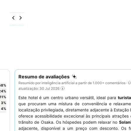
Resumo de avaliações
Resumido por inteligência artificial a partir de 1.000+ comentários · Ú
58
%
atualização: 30 Jul 2026
24
%
11
%
Este hotel é um centro urbano versátil, ideal para
turist
3
%
que procuram uma mistura de conveniência e relaxame
4
%
localização privilegiada, diretamente adjacente à Estação
oferece acessibilidade excecional às principais atrações 
trânsito de Osaka. Os hóspedes podem relaxar no
Solan
adjacente, disponível a um preço com desconto. Os fu