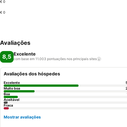
€ 0
€ 0
Avaliações
Excelente
8,5
com base em 11.003 pontuações nos principais
sites
Avaliações dos hóspedes
Excelente
Muito boa
Boa
Aceitável
Fraca
Mostrar avaliações