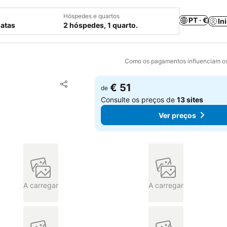
Hóspedes e quartos
PT · €
In
datas
2 hóspedes, 1 quarto.
Como os pagamentos influenciam os
Adicionar aos favoritos
€ 51
de
Partilhar
Consulte os preços de
13 sites
Ver preços
A carregar
A carregar