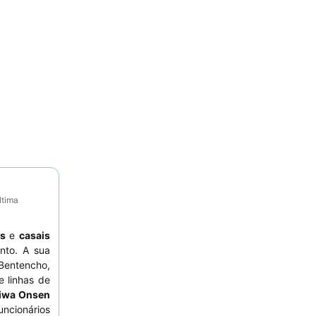
ltima
as
e
casais
nto. A sua
 Bentencho,
e linhas de
iwa Onsen
ncionários