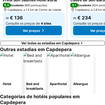
Predi Son Jaumell Hotel Rural
Cases de Son Bar
9,3
9,1
Excelente
(
895 pontuações
)
Excelente
(
824 pont
Cala Torta
Platja de l'Alcanada
Capdepera, a 1.5 km de Centro da cidade
Capdepera, a 2.8 km d
Cala Ferrera
Cala des Degollador - Platja Gran
€ 136
€ 234
de
de
Consulte os preços de
4 sites
Consulte os preços 
Ver preços
Ver preç
Ver todas as estadias em Capdepera
Outras estadias em Capdepera
Hotel
Bed and
Aparthotel
Albergue
breakfasts
Categorias de hotéis populares em
Capdepera