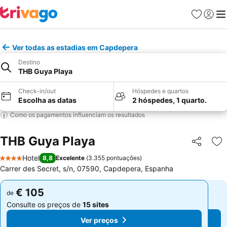
Favoritos
Iniciar
Me
Ver todas as estadias em Capdepera
Destino
THB Guya Playa
Check-in/out
Hóspedes e quartos
Escolha as datas
2 hóspedes, 1 quarto.
Como os pagamentos influenciam os resultados
THB Guya Playa
Partilhar
Ad
Hotel
8,8
Excelente
(
3.355 pontuações
)
4 Estrelas
Carrer des Secret, s/n, 07590, Capdepera, Espanha
€ 105
€ 105
de
de
Consulte os preços de
15 sites
Consulte os preços de
15 sites
Ver preços
Ver preços