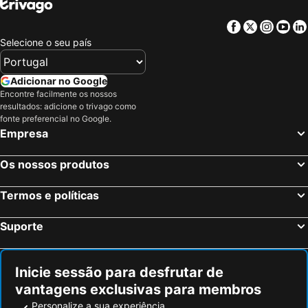
Facebook
Twitter
Insta
Yo
Selecione o seu país
Adicionar no Google
Encontre facilmente os nossos
resultados: adicione o trivago como
fonte preferencial no Google.
Empresa
Os nossos produtos
Termos e políticas
Suporte
Inicie sessão para desfrutar de
vantagens exclusivas para membros
Personalize a sua experiência