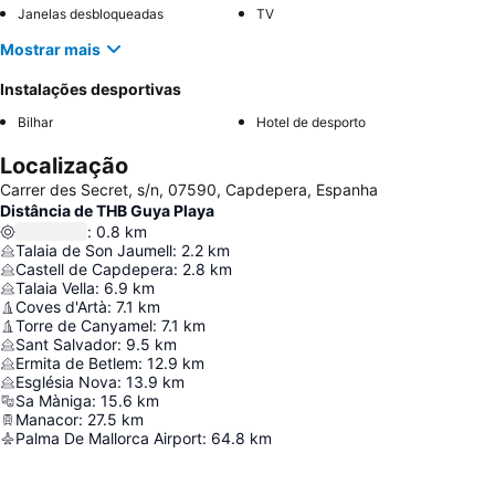
Janelas desbloqueadas
TV
Mostrar mais
Instalações desportivas
Bilhar
Hotel de desporto
Localização
Carrer des Secret, s/n, 07590, Capdepera, Espanha
Distância de THB Guya Playa
:
0.8
km
Talaia de Son Jaumell
:
2.2
km
Castell de Capdepera
:
2.8
km
Talaia Vella
:
6.9
km
Coves d'Artà
:
7.1
km
Torre de Canyamel
:
7.1
km
Sant Salvador
:
9.5
km
Ermita de Betlem
:
12.9
km
Església Nova
:
13.9
km
Sa Màniga
:
15.6
km
Manacor
:
27.5
km
Palma De Mallorca Airport
:
64.8
km