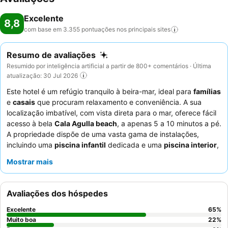
Excelente
8,8
com base em 3.355 pontuações nos principais
sites
Resumo de avaliações
Resumido por inteligência artificial a partir de 800+ comentários · Última
atualização: 30 Jul 2026
Este hotel é um refúgio tranquilo à beira-mar, ideal para
famílias
e
casais
que procuram relaxamento e conveniência. A sua
localização imbatível, com vista direta para o mar, oferece fácil
acesso à bela
Cala Agulla beach
, a apenas 5 a 10 minutos a pé.
A propriedade dispõe de uma vasta gama de instalações,
incluindo uma
piscina infantil
dedicada e uma
piscina interior
,
para além de uma área de piscina principal bem cuidada com
Mostrar mais
espreguiçadeiras em abundância. Os hóspedes elogiam
consistentemente os funcionários excecionais e o
pequeno-
almoço buffet
e jantar variados e de alta qualidade, que
Avaliações dos hóspedes
frequentemente incluem noites temáticas e estações de cozinha
ao vivo. Para maior conforto, considere reservar um quarto num
Excelente
65
%
andar superior para desfrutar de vistas deslumbrantes sobre o
Muito boa
22
%