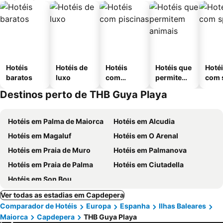
Hotéis
Hotéis de
Hotéis
Hotéis que
Hoté
baratos
luxo
com
permitem
com 
piscinas
animais
Destinos perto de THB Guya Playa
Hotéis em Palma de Maiorca
Hotéis em Alcudia
Hotéis em Magaluf
Hotéis em O Arenal
Hotéis em Praia de Muro
Hotéis em Palmanova
Hotéis em Praia de Palma
Hotéis em Ciutadella
Hotéis em Son Bou
Ver todas as estadias em Capdepera
Comparador de Hotéis
Europa
Espanha
Ilhas Baleares
Maiorca
Capdepera
THB Guya Playa