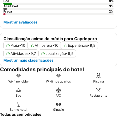
mar.
Boa
8
%
Aceitável
3
%
Fraca
2
%
Mostrar avaliações
Classificação acima da média para Capdepera
Praia
•
10
Atmosfera
•
10
Experiência
•
9,8
Atividades
•
9,7
Localização
•
9,5
Mostrar mais classificações
Comodidades principais do hotel
Wi-fi no lobby
Wi-fi nos quartos
Piscina
Spa
A/C
Restaurante
Bar no hotel
Ginásio
Todas as comodidades