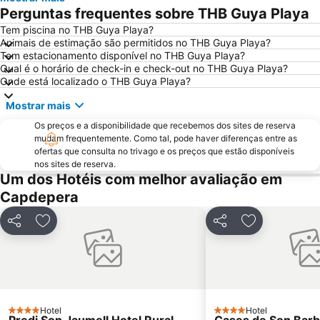
Cala Mitjana
Cala Antena
Perguntas frequentes sobre THB Guya Playa
Parc Natural de s'Albufera de Mallorca
Cala Gran
Tem piscina no THB Guya Playa?
Animais de estimação são permitidos no THB Guya Playa?
Cala en Blanes
S´Illot - Cala Moreja
Tem estacionamento disponível no THB Guya Playa?
Cala Esmeralda
Cala Agulla
Qual é o horário de check-in e check-out no THB Guya Playa?
Onde está localizado o THB Guya Playa?
Son Xoriguer
Cala Blanca
Mostrar mais
Arenal de sa Canova
S´Arenal
Os preços e a disponibilidade que recebemos dos sites de reserva
Playa de Cala Mondragò
Club Náutico Cala Ratjada
mudam frequentemente. Como tal, pode haver diferenças entre as
Cidade Romana de Pollentia
Platja des Morer Vermell
ofertas que consulta no trivago e os preços que estão disponíveis
nos sites de reserva.
Caleta d'en Gorries - Sa Caleta
Playa Son Baulo
Um dos Hotéis com melhor avaliação em
Cap Formentor
Cala en Forcat
Capdepera
Cala en Brut
Puerto Deportivo Marina de Cala d'Or
Partilhar
Adicionar aos favoritos
Partilhar
Adicionar aos
Caló de ses Egos
Sa Font de Sa Cala
Platja de Canyamel
Portocristo
Sant Joan
Hidropark
Serra de Tramontana
Playa Tamarells
Hotel
Hotel
4 Estrelas
Port de Ciutadella
Son Moll
4 Estrelas