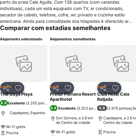
perto da praia Cala Agulla. Com 138 quartos (com varandas
individuais), cada um está equipado com TV, ar condicionado,
secador de cabelo, telefone, cofre, wc privado e cozinha estilo
americana. Ainda para comodidade dos hóspedes é oferecido ar
Comparar com estadias semelhantes
condicionado nas áreas comuns, piscina externa e uma academia
de ginástica. Existe ainda lavandaria, serviço de babysitter, sauna,
Alojamento selecionado
Alojamentos semelhantes
serviço de quartos 24h e restaurante. Para momentos de diversão
existe um salão de jogos e um campo de ténis. Tem elevador,
permite fumadores e não tem acesso especial para pessoas
portadoras de deficiência. Ao redor do hotel existem várias
atrações, nomeadamente lojas, diversão nocturna e restaurantes.
Hotel
Hotel
Hotel
4 Estrelas
3 Estrelas
3 Estrelas
Partilhar
Adicionar aos favoritos
Partilhar
Adicionar aos favoritos
Partilhar
Adicionar
THB Guya Playa
Protur Floriana Resort
Club Hotel Cala
Aparthotel
Ratjada
8,8
Excelente
(
3.355 pontuações
)
8,6
6,8
Excelente
(
3.203 pontuações
(
3.976 pontuaçõ
)
Capdepera, Espanha
Son Servera, a 2.8 km
Capdepera, a 2.6 k
de Centro da cidade
Centro da cidade
Wi-Fi grátis
Wi-Fi grátis
Piscina
Piscina