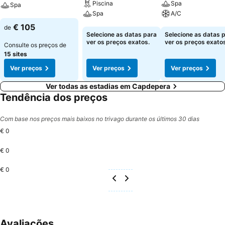
Piscina
Spa
Spa
Spa
A/C
Ver preços
€ 105
de
Ver preços
Ver preços
Selecione as datas para
Selecione as datas 
ver os preços exatos.
ver os preços exatos
Consulte os preços de
15 sites
Ver preços
Ver preços
Ver preços
Ver todas as estadias em Capdepera
Tendência dos preços
Com base nos preços mais baixos no trivago durante os últimos 30 dias
€ 0
€ 0
€ 0
Avaliações