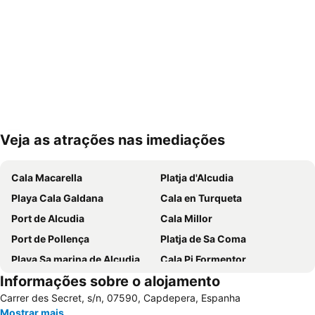
Veja as atrações nas imediações
Ampliar mapa
Cala Macarella
Platja d'Alcudia
Playa Cala Galdana
Cala en Turqueta
Port de Alcudia
Cala Millor
Port de Pollença
Platja de Sa Coma
Playa Sa marina de Alcudia
Cala Pi Formentor
Informações sobre o alojamento
Cala d'Or
Can Picafort
Carrer des Secret, s/n, 07590, Capdepera, Espanha
Cala Marçal
Arenal de Son Saura
Mostrar mais