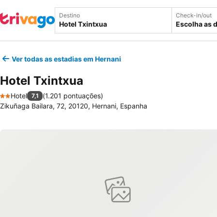
Destino
Check-in/out
Escolha as 
Ver todas as estadias em Hernani
Hotel Txintxua
Hotel
(
1.201 pontuações
)
7,1
2 Estrelas
Zikuñaga Bailara, 72, 20120, Hernani, Espanha