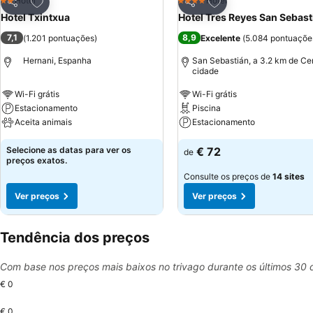
Adicionar aos favoritos
Adicionar aos favor
Hotel
Hotel
2 Estrelas
4 Estrelas
Partilhar
Partilhar
Hotel Txintxua
Hotel Tres Reyes San Sebast
7,1
8,9
(
1.201 pontuações
)
Excelente
(
5.084 pontuaçõe
Hernani, Espanha
San Sebastián, a 3.2 km de Ce
cidade
Wi-Fi grátis
Wi-Fi grátis
Estacionamento
Piscina
Aceita animais
Estacionamento
Selecione as datas para ver os
€ 72
de
preços exatos.
Consulte os preços de
14 sites
Ver preços
Ver preços
Tendência dos preços
Com base nos preços mais baixos no trivago durante os últimos 30 
€ 0
€ 0