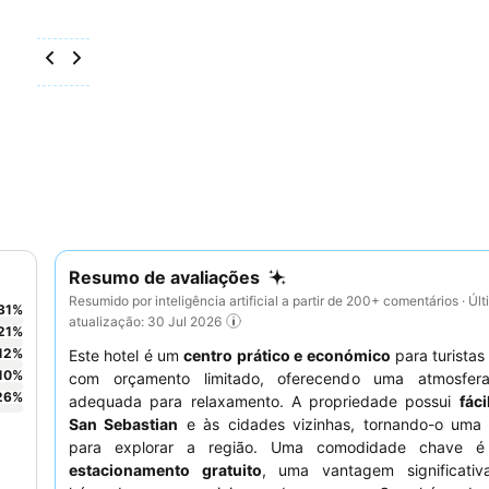
Resumo de avaliações
Resumido por inteligência artificial a partir de 200+ comentários · Úl
31
%
atualização: 30 Jul 2026
21
%
12
%
Este hotel é um
centro prático e económico
para turistas 
10
%
com orçamento limitado, oferecendo uma atmosfera
26
%
adequada para relaxamento. A propriedade possui
fác
San Sebastian
e às cidades vizinhas, tornando-o uma 
para explorar a região. Uma comodidade chave
estacionamento gratuito
, uma vantagem significati