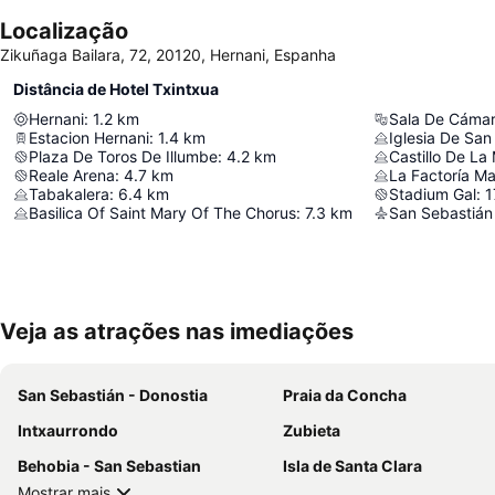
Localização
Zikuñaga Bailara, 72, 20120, Hernani, Espanha
Distância de Hotel Txintxua
Hernani
:
1.2
km
Sala De Cámar
Estacion Hernani
:
1.4
km
Iglesia De San
Plaza De Toros De Illumbe
:
4.2
km
Castillo De La
Reale Arena
:
4.7
km
La Factoría Ma
Tabakalera
:
6.4
km
Stadium Gal
:
1
Basilica Of Saint Mary Of The Chorus
:
7.3
km
San Sebastián 
Veja as atrações nas imediações
San Sebastián - Donostia
Praia da Concha
Intxaurrondo
Zubieta
Behobia - San Sebastian
Isla de Santa Clara
Mostrar mais