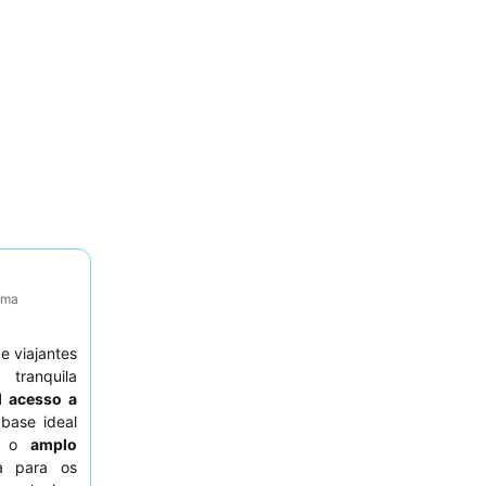
tima
e viajantes
 tranquila
il acesso a
base ideal
 é o
amplo
va para os