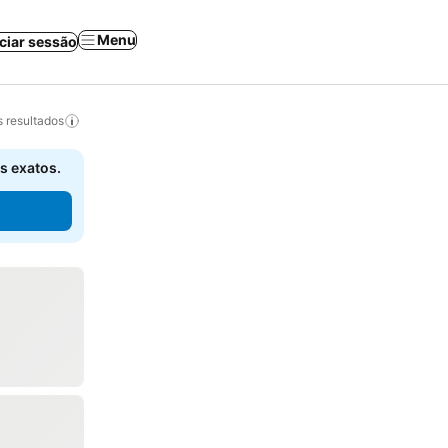
Menu
iciar sessão
 resultados
s exatos.