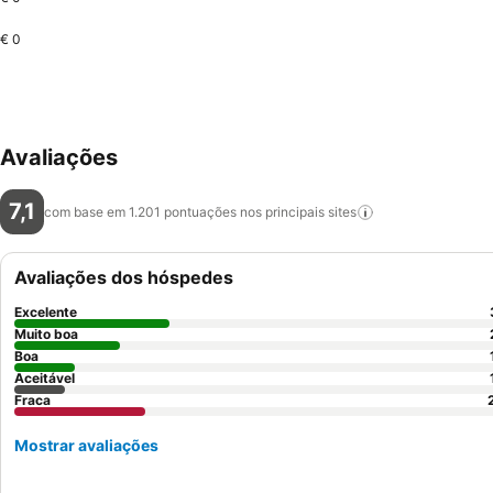
€ 0
Avaliações
7,1
com base em 1.201 pontuações nos principais
sites
Avaliações dos hóspedes
Excelente
Muito boa
Boa
Aceitável
Fraca
Mostrar avaliações