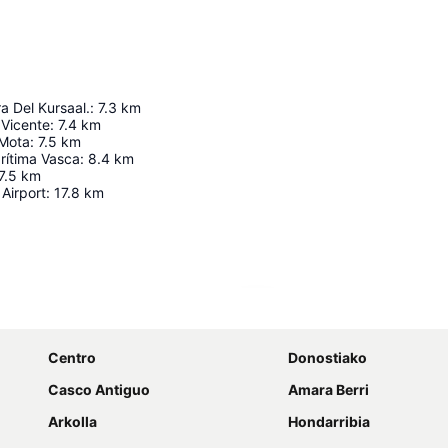
a Del Kursaal.
:
7.3
km
 Vicente
:
7.4
km
 Mota
:
7.5
km
rítima Vasca
:
8.4
km
7.5
km
Airport
:
17.8
km
Ampliar mapa
Centro
Donostiako
Casco Antiguo
Amara Berri
Arkolla
Hondarribia