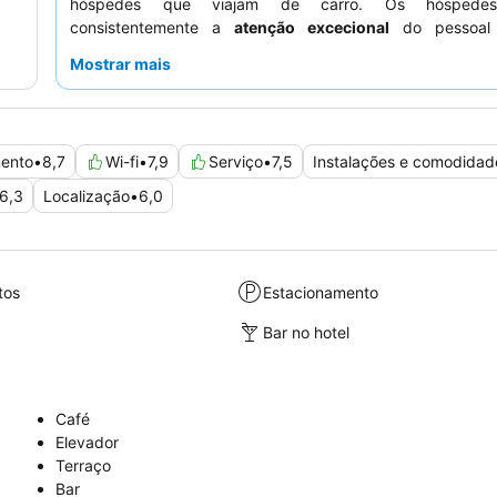
hóspedes que viajam de carro. Os hóspedes
consistentemente a
atenção excecional
do pessoa
qualidade da oferta culinária do restaurante
, com
Mostrar mais
específicas a pratos frescos e requintados. Para uma e
confortável, considere solicitar um quarto virado para o 
minimizar o ruído potencial.
mento
•
8,7
Wi-fi
•
7,9
Serviço
•
7,5
Instalações e comodidad
6,3
Localização
•
6,0
tos
Estacionamento
Bar no hotel
Café
Elevador
Terraço
Bar