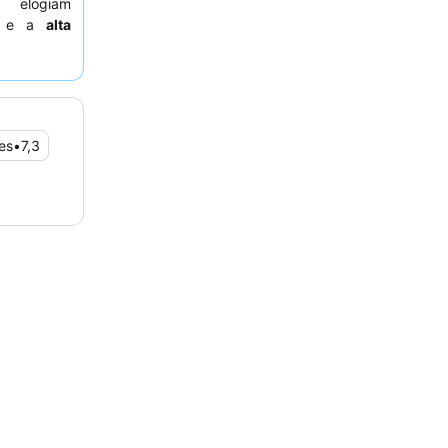
 elogiam
l e a
alta
 menções
stadia mais
jardim para
es
•
7,3