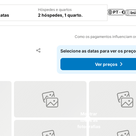
Hóspedes e quartos
PT · €
In
datas
2 hóspedes, 1 quarto.
Como os pagamentos influenciam os
Adicionar aos favoritos
Selecione as datas para ver os preço
Partilhar
Ver preços