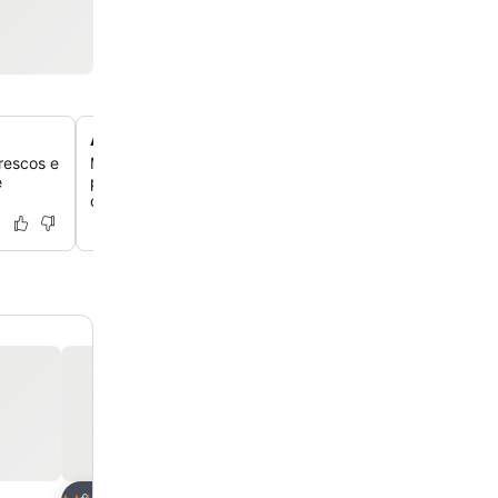
Academia bem equipada
rescos e
Mantenha sua rotina de exercícios na academia do hotel
e
proporcionando uma opção conveniente para você se m
durante a sua estadia.