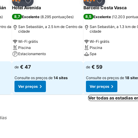
itos
Adicionar aos favoritos
Adicionar aos fav
Hotel
Hotel
3 Estrelas
4 Estrelas
Partilhar
Partilhar
ián
Hotel Avenida
Barceló Costa Vasca
8,7
8,5
s
)
Excelente
(
8.295 pontuações
)
Excelente
(
12.203 pontu
ntro da
San Sebastián, a 2.5 km de Centro da
San Sebastián, a 1.3 km de 
cidade
cidade
Wi-Fi grátis
Wi-Fi grátis
Piscina
Piscina
Estacionamento
Spa
€ 47
€ 59
de
de
Consulte os preços de
14 sites
Consulte os preços de
18 site
Ver preços
Ver preços
Ver todas as estadias 
dias