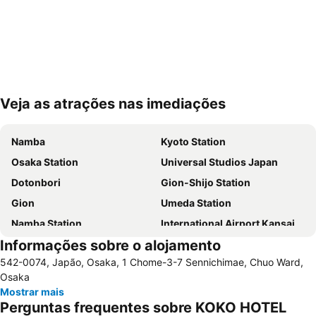
Veja as atrações nas imediações
Ampliar mapa
Namba
Kyoto Station
Osaka Station
Universal Studios Japan
Dotonbori
Gion-Shijo Station
Gion
Umeda Station
Namba Station
International Airport Kansai
Informações sobre o alojamento
Higashiyama
Nakagyo
542-0074, Japão, Osaka, 1 Chome-3-7 Sennichimae, Chuo Ward,
Kawaramachi Station
Namba City
Osaka
Tennoji Station
Kita
Mostrar mais
Perguntas frequentes sobre KOKO HOTEL
Arima Onsen
Dotonbori