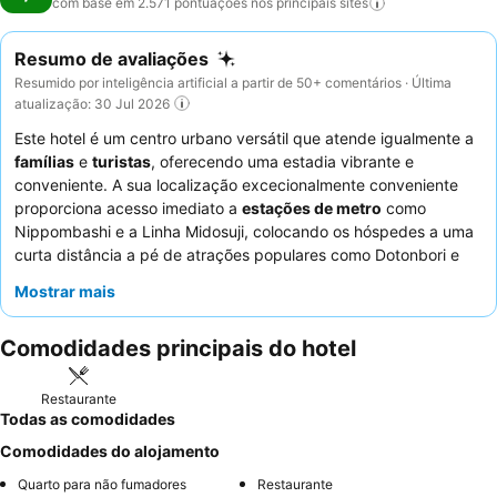
com base em 2.571 pontuações nos principais
sites
Resumo de avaliações
Resumido por inteligência artificial a partir de 50+ comentários · Última
atualização: 30 Jul 2026
Este hotel é um centro urbano versátil que atende igualmente a
famílias
e
turistas
, oferecendo uma estadia vibrante e
conveniente. A sua localização excecionalmente conveniente
proporciona acesso imediato a
estações de metro
como
Nippombashi e a Linha Midosuji, colocando os hóspedes a uma
curta distância a pé de atrações populares como Dotonbori e
Kuromon Market. A propriedade distingue-se por quartos bem
Mostrar mais
equipados com
eletrodomésticos
como cozinha e máquina de
lavar roupa, sendo ideal para estadias prolongadas. Os
Comodidades principais do hotel
hóspedes elogiam consistentemente a
natureza atenciosa e
prestativa
dos funcionários e o
extenso buffet de pequeno-
almoço
com opções frescas diárias. Para aqueles que
Restaurante
procuram espaço extra, os
quartos familiares na Residence
Todas as comodidades
Tower
são altamente recomendados.
Comodidades do alojamento
Quarto para não fumadores
Restaurante