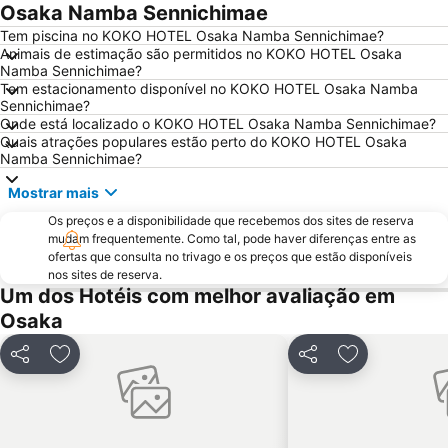
Osaka Namba Sennichimae
Osaka City Air Terminal
Yodoyabashi Station
Tem piscina no KOKO HOTEL Osaka Namba Sennichimae?
Universal City Walk Osaka
Aeroporto Internacional de Osaka
Animais de estimação são permitidos no KOKO HOTEL Osaka
Namba Sennichimae?
Nara Park
Karasuma Station
Tem estacionamento disponível no KOKO HOTEL Osaka Namba
Shinsaibashi
Umeda sky building
Sennichimae?
Onde está localizado o KOKO HOTEL Osaka Namba Sennichimae?
Arashiyama
Shinsaibashi Station
Quais atrações populares estão perto do KOKO HOTEL Osaka
Namba Sennichimae?
Osaka Castle
Universal City Station
Shijo Station
Sannomiya Station
Mostrar mais
Shin Kobe Station
Shimogyo
Os preços e a disponibilidade que recebemos dos sites de reserva
mudam frequentemente. Como tal, pode haver diferenças entre as
Nishiki Market
Namba Parks
ofertas que consulta no trivago e os preços que estão disponíveis
America Mura
Chuo Osaka
nos sites de reserva.
Um dos Hotéis com melhor avaliação em
Kyobashi Station
Hard Rock Cafe Universal Citywalk Osaka
Osaka
Fushimi
Kyoto Tower
Tennoji
Honmachi Station
Partilhar
Adicionar aos favoritos
Partilhar
Adicionar aos
Kitahama Station
Osaka caste
Japan Mint
Whity Umeda