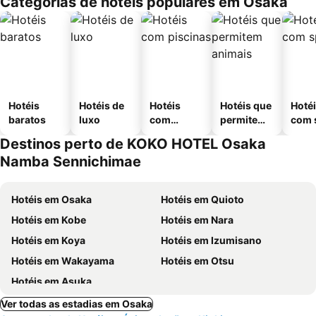
Categorias de hotéis populares em Osaka
Hotéis
Hotéis de
Hotéis
Hotéis que
Hoté
baratos
luxo
com
permitem
com 
piscinas
animais
Destinos perto de KOKO HOTEL Osaka
Namba Sennichimae
Hotéis em Osaka
Hotéis em Quioto
Hotéis em Kobe
Hotéis em Nara
Hotéis em Koya
Hotéis em Izumisano
Hotéis em Wakayama
Hotéis em Otsu
Hotéis em Asuka
Ver todas as estadias em Osaka