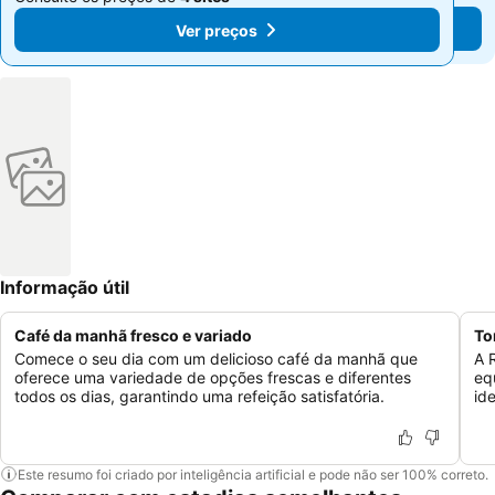
Ver preços
Ver preços
Informação útil
Café da manhã fresco e variado
To
Comece o seu dia com um delicioso café da manhã que
A 
oferece uma variedade de opções frescas e diferentes
eq
todos os dias, garantindo uma refeição satisfatória.
id
Este resumo foi criado por inteligência artificial e pode não ser 100% correto.