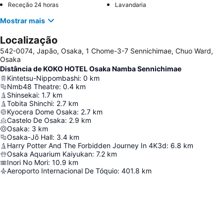
Receção 24 horas
Lavandaria
Mostrar mais
Localização
542-0074, Japão, Osaka, 1 Chome-3-7 Sennichimae, Chuo Ward,
Osaka
Distância de KOKO HOTEL Osaka Namba Sennichimae
Kintetsu-Nippombashi
:
0
km
Nmb48 Theatre
:
0.4
km
Shinsekai
:
1.7
km
Tobita Shinchi
:
2.7
km
Kyocera Dome Osaka
:
2.7
km
Castelo De Osaka
:
2.9
km
Osaka
:
3
km
Osaka-Jō Hall
:
3.4
km
Harry Potter And The Forbidden Journey In 4K3d
:
6.8
km
Osaka Aquarium Kaiyukan
:
7.2
km
Inori No Mori
:
10.9
km
Aeroporto Internacional De Tóquio
:
401.8
km