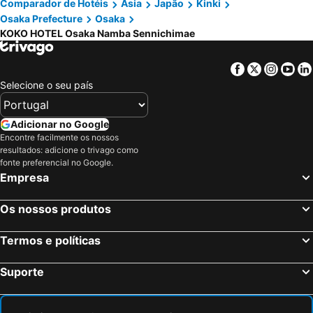
Comparador de Hotéis
Ásia
Japão
Kinki
Osaka Prefecture
Osaka
KOKO HOTEL Osaka Namba Sennichimae
Facebook
Twitter
Insta
Yo
Selecione o seu país
Adicionar no Google
Encontre facilmente os nossos
resultados: adicione o trivago como
fonte preferencial no Google.
Empresa
Os nossos produtos
Termos e políticas
Suporte