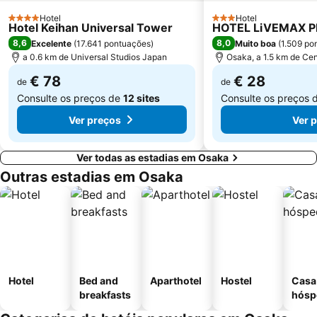
Todaiji Temple
Rinku Town Station
Hotel
Hotel
4 Estrelas
3 Estrelas
Hotel Keihan Universal Tower
HOTEL LiVEMAX 
8,6
8,0
Excelente
(
17.641 pontuações
)
Muito boa
(
1.509 po
a 0.6 km de Universal Studios Japan
Osaka, a 1.5 km de Cen
€ 78
€ 28
de
de
Consulte os preços de
12 sites
Consulte os preços 
Ver preços
Ver 
Ver todas as estadias em Osaka
Outras estadias em Osaka
Hotel
Bed and
Aparthotel
Hostel
Casa
breakfasts
hósp