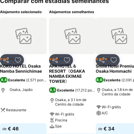
Comparar com estadias semelhantes
Alojamento selecionado
Alojamentos semelhantes
Hotel
Hotel
Hotel
3 Estrelas
3 Estrelas
4 Estrelas
Partilhar
Adicionar aos favoritos
Partilhar
Adicionar aos favoritos
Partilhar
Adicionar
KOKO HOTEL Osaka
APA HOTEL＆
Smile Hotel Premi
Namba Sennichimae
RESORT〈OSAKA
Osaka Hommachi
NAMBA EKIMAE
8,8
8,6
Excelente
(
2.571 pontuações
)
Excelente
(
2.091 
TOWER〉
Osaka, Japão
Osaka, a 1.8 km de
8,5
Excelente
(
17.212 pontuações
)
Centro da cidade
Osaka, a 3.1 km de
Centro da cidade
Wi-Fi grátis
Restaurante
A/C
Wi-Fi grátis
Piscina
Spa
€ 46
€ 34
de
de