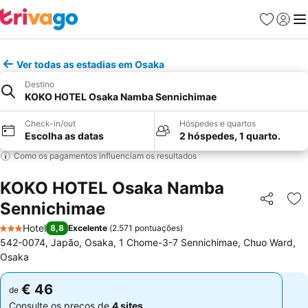
Favoritos
Iniciar
Me
Ver todas as estadias em Osaka
Destino
KOKO HOTEL Osaka Namba Sennichimae
Check-in/out
Hóspedes e quartos
Escolha as datas
2 hóspedes, 1 quarto.
Como os pagamentos influenciam os resultados
KOKO HOTEL Osaka Namba
Sennichimae
Partilhar
Ad
Hotel
8,8
Excelente
(
2.571 pontuações
)
3 Estrelas
542-0074, Japão, Osaka, 1 Chome-3-7 Sennichimae, Chuo Ward,
Osaka
€ 46
€ 46
de
de
Consulte os preços de
4 sites
Consulte os preços de
4 sites