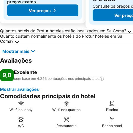
preços exatos.
Consulte os preços 
Ver preços
Ver preç
Perguntas Frequentes sobre Sa Coma
Quantos hotéis do Protur hoteles estão localizados em Sa Coma?
Quanto custam normalmente os hotéis do Protur hoteles em Sa
Coma?
Mostrar mais
Avaliações
Excelente
9,0
com base em 4.246 pontuações nos principais
sites
Mostrar avaliações
Comodidades principais do hotel
Wi-fi no lobby
Wi-fi nos quartos
Piscina
A/C
Restaurante
Bar no hotel