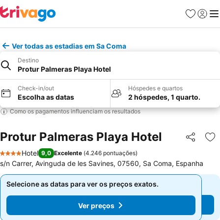
Favoritos
Iniciar
Me
Ver todas as estadias em Sa Coma
Destino
Protur Palmeras Playa Hotel
Check-in/out
Hóspedes e quartos
Escolha as datas
2 hóspedes, 1 quarto.
Como os pagamentos influenciam os resultados
Protur Palmeras Playa Hotel
Partilhar
Ad
Hotel
9,0
Excelente
(
4.246 pontuações
)
4 Estrelas
s/n Carrer, Avinguda de les Savines, 07560, Sa Coma, Espanha
Selecione as datas para ver os preços exatos.
Selecione as datas para ver os preços exatos.
Ver preços
Ver preços