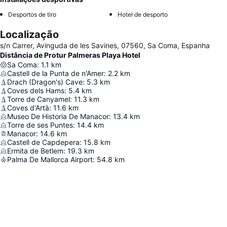
Desportos de tiro
Hotel de desporto
Localização
s/n Carrer, Avinguda de les Savines, 07560, Sa Coma, Espanha
Distância de Protur Palmeras Playa Hotel
Sa Coma
:
1.1
km
Castell de la Punta de n'Amer
:
2.2
km
Drach (Dragon's) Cave
:
5.3
km
Coves dels Hams
:
5.4
km
Torre de Canyamel
:
11.3
km
Coves d'Artà
:
11.6
km
Museo De Historia De Manacor
:
13.4
km
Torre de ses Puntes
:
14.4
km
Manacor
:
14.6
km
Castell de Capdepera
:
15.8
km
Ermita de Betlem
:
19.3
km
Palma De Mallorca Airport
:
54.8
km