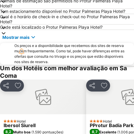
Animais de estimação são permitidos no Protur Palmeras Playa
Arenal de sa Canova
Playa de Cala Mondragò
Hotel?
Tem estacionamento disponível no Protur Palmeras Playa Hotel?
Club Náutico Cala Ratjada
Cidade Romana de Pollentia
Qual é o horário de check-in e check-out no Protur Palmeras Playa
Platja des Morer Vermell
Ses Covetes
Hotel?
Onde está localizado o Protur Palmeras Playa Hotel?
Playa Son Baulo
Puerto Deportivo Marina de Cala d'Or
Mostrar mais
Caló de ses Egos
Cap Formentor
Os preços e a disponibilidade que recebemos dos sites de reserva
Portocristo
Platja de Canyamel
mudam frequentemente. Como tal, pode haver diferenças entre as
Sa Font de Sa Cala
Serra de Tramontana
ofertas que consulta no trivago e os preços que estão disponíveis
nos sites de reserva.
Hidropark
Sant Joan
Um dos Hotéis com melhor avaliação em Sa
Playa Tamarells
Son Moll
Coma
Cala Torta
Cala Ferrera
Partilhar
Adicionar aos favoritos
Partilhar
Adicionar aos
Parque Natural de Modragó
Platja de l'Alcanada
Hotel
Hotel
4 Estrelas
4 Estrelas
Ibersol Siurell
PProtur Badía Park
8,2
8,7
Muito boa
(
1.590 pontuações
)
Excelente
(
1.006 po