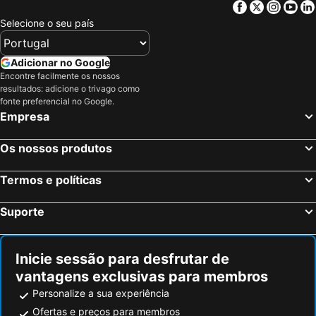
Facebook
Twitter
Insta
Yo
Selecione o seu país
Adicionar no Google
Encontre facilmente os nossos
resultados: adicione o trivago como
fonte preferencial no Google.
Empresa
Os nossos produtos
Termos e políticas
Suporte
Inicie sessão para desfrutar de
vantagens exclusivas para membros
Personalize a sua experiência
Ofertas e preços para membros