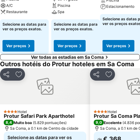
Piscina
A/C
Piscina
Estacionamento
Restaurante
Spa
Selecione as datas 
ver os preços exatos
Selecione as datas para
Selecione as datas para
ver os preços exatos.
ver os preços exatos.
Ver preços
Ver preços
Ver preços
Ver todas as estadias em Sa Coma
Outros hotéis do Protur hoteles em Sa Coma
Partilhar
Adicionar aos favoritos
Partilhar
Adicionar aos
Hotel
Hotel
4 Estrelas
4 Estrelas
Protur Safari Park Aparthotel
Protur Sa Coma Pla
8,4
9,0
Muito boa
(
5.829 pontuações
)
Excelente
(
4.836 po
Sa Coma, a 0.1 km de Centro da cidade
Sa Coma, a 0.1 km de 
Selecione as datas para ver os
€ 368
de