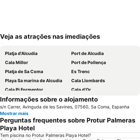
Veja as atrações nas imediações
Ampliar mapa
Platja d'Alcudia
Port de Alcudia
Cala Millor
Port de Pollença
Platja de Sa Coma
Es Trenc
Playa Sa marina de Alcudia
Cala Llombards
Cala Pi Formentor
Cala d'Or
Informações sobre o alojamento
Can Picafort
Cala Marçal
s/n Carrer, Avinguda de les Savines, 07560, Sa Coma, Espanha
Cala Antena
Parc Natural de s'Albufera de Mallorca
Mostrar mais
Cala Gran
S´Illot - Cala Moreja
Perguntas frequentes sobre Protur Palmeras
Cala Esmeralda
Cala Agulla
Playa Hotel
Cala Santanyi
S´Arenal
Tem piscina no Protur Palmeras Playa Hotel?