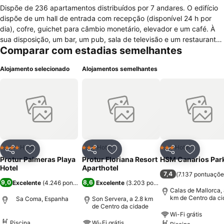
Dispõe de 236 apartamentos distribuídos por 7 andares. O edifício
dispõe de um hall de entrada com recepção (disponível 24 h por
dia), cofre, guichet para câmbio monetário, elevador e um café. À
sua disposição, um bar, um pub, sala de televisão e um restaurante
Comparar com estadias semelhantes
à la carte climatizado com zona para não fumadores e cadeiras
para crianças. O hotel contempla ainda um terminal de acesso à
Alojamento selecionado
Alojamentos semelhantes
Internet, mini-clube e parque infantil. Poderá estacionar o seu
automóvel na garagem do hotel. Os serviços de lavandaria e
assistência médica completam as ofertas do hotel.
Hotel
Hotel
Hotel
4 Estrelas
3 Estrelas
3 Estrelas
Partilhar
Adicionar aos favoritos
Partilhar
Adicionar aos favoritos
Partilhar
Adicionar
Protur Palmeras Playa
Protur Floriana Resort
HSM Canarios Par
Hotel
Aparthotel
7,4
(
7.137 pontuaçõe
9,0
8,6
Excelente
(
4.246 pontuações
)
Excelente
(
3.203 pontuações
)
Calas de Mallorca, 
km de Centro da c
Sa Coma, Espanha
Son Servera, a 2.8 km
de Centro da cidade
Wi-Fi grátis
Piscina
Wi-Fi grátis