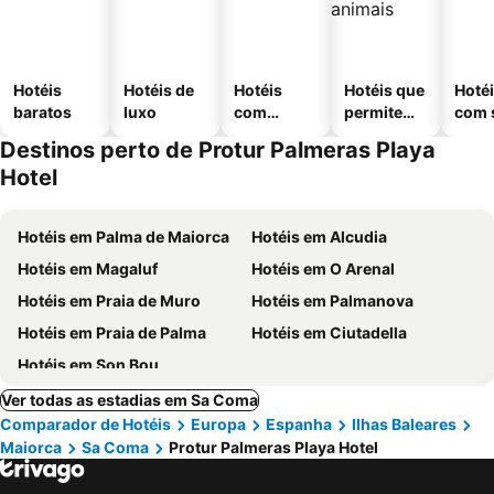
Hotéis
Hotéis de
Hotéis
Hotéis que
Hoté
baratos
luxo
com
permitem
com 
piscinas
animais
Destinos perto de Protur Palmeras Playa
Hotel
Hotéis em Palma de Maiorca
Hotéis em Alcudia
Hotéis em Magaluf
Hotéis em O Arenal
Hotéis em Praia de Muro
Hotéis em Palmanova
Hotéis em Praia de Palma
Hotéis em Ciutadella
Hotéis em Son Bou
Ver todas as estadias em Sa Coma
Comparador de Hotéis
Europa
Espanha
Ilhas Baleares
Maiorca
Sa Coma
Protur Palmeras Playa Hotel