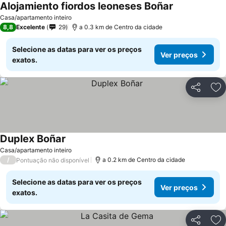
Alojamiento fiordos leoneses Boñar
Casa/apartamento inteiro
8,8
Excelente
29
a 0.3 km de Centro da cidade
Selecione as datas para ver os preços
Ver preços
exatos.
Partilhar
Ad
Duplex Boñar
Casa/apartamento inteiro
/
a 0.2 km de Centro da cidade
Pontuação não disponível
Selecione as datas para ver os preços
Ver preços
exatos.
Partilhar
Ad