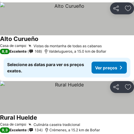
Partilhar
Ad
Alto Curueño
Casa de campo
Vistas da montanha de todas as cabanas
8,8
Excelente
168
Valdelugueros, a 15.0 km de Boñar
Selecione as datas para ver os preços
Ver preços
exatos.
Partilhar
Ad
Rural Huelde
Casa de campo
Culinária caseira tradicional
9,3
Excelente
134
Crémenes, a 15.2 km de Boñar