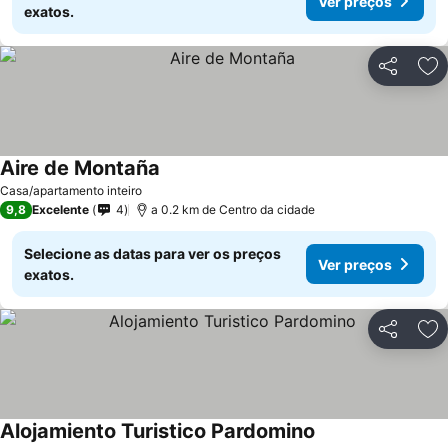
Ver preços
exatos.
Partilhar
Ad
Aire de Montaña
Casa/apartamento inteiro
9,8
Excelente
4
a 0.2 km de Centro da cidade
Selecione as datas para ver os preços
Ver preços
exatos.
Partilhar
Ad
Alojamiento Turistico Pardomino