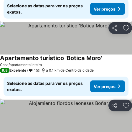
Selecione as datas para ver os preços
Ver preços
exatos.
Partilhar
Ad
Apartamento turístico 'Botica Moro'
Casa/apartamento inteiro
9,8
Excelente
15
a 0.1 km de Centro da cidade
Selecione as datas para ver os preços
Ver preços
exatos.
Partilhar
Ad