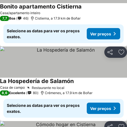
Bonito apartamento Cistierna
Casa/apartamento inteiro
7,7
Boa
46
Cistierna, a 17.9 km de Boñar
Selecione as datas para ver os preços
Ver preços
exatos.
Partilhar
Ad
La Hospedería de Salamón
Casa de campo
Restaurante no local
8,6
Excelente
80
Crémenes, a 17.9 km de Boñar
Selecione as datas para ver os preços
Ver preços
exatos.