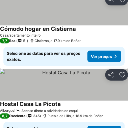
Partilhar
Ad
Cómodo hogar en Cistierna
Casa/apartamento inteiro
7,7
Boa
51
Cistierna, a 17.9 km de Boñar
Selecione as datas para ver os preços
Ver preços
exatos.
Partilhar
Ad
Hostal Casa La Picota
Albergue
Acesso direto a atividades de esqui
8,7
Excelente
345
Puebla de Lillo, a 18.9 km de Boñar