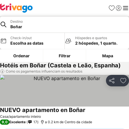
Favoritos
Iniciar
Me
Destino
Boñar
Check-in/out
Hóspedes e quartos
Escolha as datas
2 hóspedes, 1 quarto.
Ordenar
Filtrar
Mapa
Hotéis em Boñar (Castela e Leão, Espanha)
Como os pagamentos influenciam os resultados
Partilhar
Ad
NUEVO apartamento en Boñar
Casa/apartamento inteiro
9,0
Excelente
17
a 0.2 km de Centro da cidade