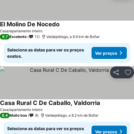
El Molino De Nocedo
Casa/apartamento inteiro
9,7
Excelente
11
Valdepiélago, a 6.9 km de Boñar
Selecione as datas para ver os preços
Ver preços
exatos.
Partilhar
Ad
Casa Rural C De Caballo, Valdorria
Casa/apartamento inteiro
8,4
Muito boa
9
Valdepiélago, a 8.2 km de Boñar
Selecione as datas para ver os preços
Ver preços