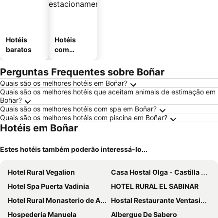
Hotéis
Hotéis
baratos
com
estaciona
mento
Perguntas Frequentes sobre Boñar
Quais são os melhores hotéis em Boñar?
Quais são os melhores hotéis que aceitam animais de estimação em
Boñar?
Quais são os melhores hotéis com spa em Boñar?
Quais são os melhores hotéis com piscina em Boñar?
Hotéis em Boñar
Estes hotéis também poderão interessá-lo...
Hotel Rural Vegalion
Casa Hostal Olga - Castilla y León
Hotel Spa Puerta Vadinia
HOTEL RURAL EL SABINAR
Hotel Rural Monasterio de Ara-Mada
Hostal Restaurante Ventasierra
Hospederia Manuela
Albergue De Sabero