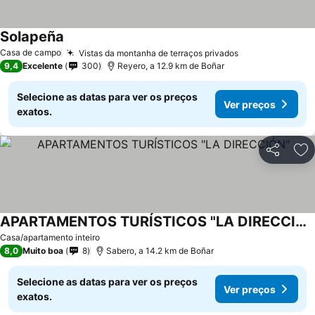
Solapeña
Casa de campo
Vistas da montanha de terraços privados
9,4
Excelente
300
Reyero, a 12.9 km de Boñar
Selecione as datas para ver os preços
Ver preços
exatos.
Partilhar
Ad
APARTAMENTOS TURÍSTICOS "LA DIRECCIÓN"
Casa/apartamento inteiro
8,0
Muito boa
8
Sabero, a 14.2 km de Boñar
Selecione as datas para ver os preços
Ver preços
exatos.