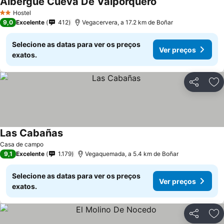
Albergue Cueva De Valporquero
Hostel
2 Estrelas
9,0
Excelente
412
Vegacervera, a 17.2 km de Boñar
Selecione as datas para ver os preços
Ver preços
exatos.
Partilhar
Ad
Las Cabañas
Casa de campo
9,1
Excelente
1.179
Vegaquemada, a 5.4 km de Boñar
Selecione as datas para ver os preços
Ver preços
exatos.
Partilhar
Ad