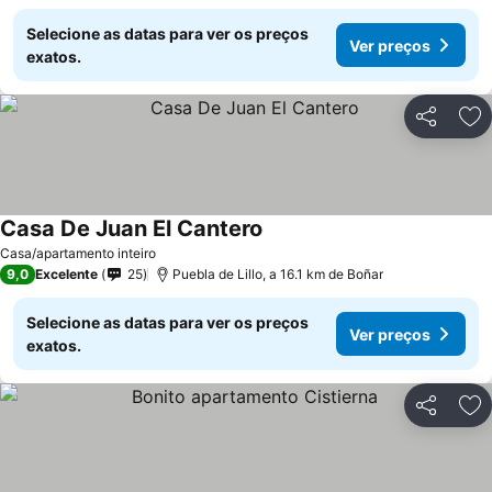
Selecione as datas para ver os preços
Ver preços
exatos.
Partilhar
Ad
Casa De Juan El Cantero
Casa/apartamento inteiro
9,0
Excelente
25
Puebla de Lillo, a 16.1 km de Boñar
Selecione as datas para ver os preços
Ver preços
exatos.
Partilhar
Ad