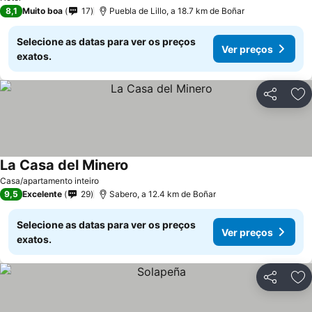
8,1
Muito boa
17
Puebla de Lillo, a 18.7 km de Boñar
Selecione as datas para ver os preços
Ver preços
exatos.
Partilhar
Ad
La Casa del Minero
Casa/apartamento inteiro
9,5
Excelente
29
Sabero, a 12.4 km de Boñar
Selecione as datas para ver os preços
Ver preços
exatos.
Partilhar
Ad