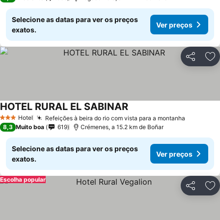
Selecione as datas para ver os preços
Ver preços
exatos.
Partilhar
Ad
HOTEL RURAL EL SABINAR
Hotel
Refeições à beira do rio com vista para a montanha
3 Estrelas
8,3
Muito boa
619
Crémenes, a 15.2 km de Boñar
Selecione as datas para ver os preços
Ver preços
exatos.
Escolha popular
Partilhar
Ad