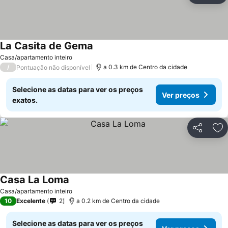
La Casita de Gema
Casa/apartamento inteiro
/
a 0.3 km de Centro da cidade
Pontuação não disponível
Selecione as datas para ver os preços
Ver preços
exatos.
Partilhar
Ad
Casa La Loma
Casa/apartamento inteiro
10
Excelente
2
a 0.2 km de Centro da cidade
Selecione as datas para ver os preços