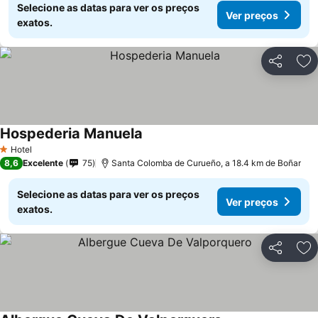
Selecione as datas para ver os preços
Ver preços
exatos.
Partilhar
Ad
Hospederia Manuela
Hotel
1 Estrelas
8,6
Excelente
75
Santa Colomba de Curueño, a 18.4 km de Boñar
Selecione as datas para ver os preços
Ver preços
exatos.
Partilhar
Ad