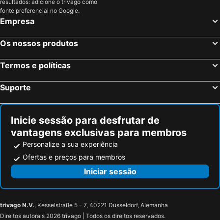
resultados: adicione o trivago como
La Lastrilla, Castela e Leão Hotéis
Islantilla, Andaluzia Hotéis
fonte preferencial no Google.
Empresa
Madrid, Madrid Hotéis
Benidorm, Valência Hotéis
Sevilha, Andaluzia Hotéis
Barcelona, Catalunha Hotéis
Os nossos produtos
Vigo, Galiza Hotéis
Sangenjo, Galiza Hotéis
Termos e políticas
Isla Cristina, Andaluzia Hotéis
Isla Canela, Andaluzia Hotéis
Suporte
Inicie sessão para desfrutar de
vantagens exclusivas para membros
Personalize a sua experiência
Ofertas e preços para membros
Iniciar sessão
trivago N.V.
, Kesselstraße 5 – 7, 40221 Düsseldorf, Alemanha
Direitos autorais 2026 trivago | Todos os direitos reservados.