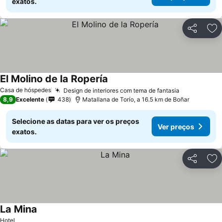
exatos.
Partilhar
Ad
El Molino de la Ropería
Casa de hóspedes
Design de interiores com tema de fantasia
8,9
Excelente
438
Matallana de Torío, a 16.5 km de Boñar
Selecione as datas para ver os preços
Ver preços
exatos.
Partilhar
Ad
La Mina
Hotel