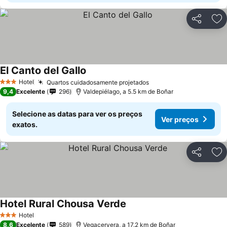
Partilhar
Ad
El Canto del Gallo
Hotel
Quartos cuidadosamente projetados
3 Estrelas
9,4
Excelente
296
Valdepiélago, a 5.5 km de Boñar
Selecione as datas para ver os preços
Ver preços
exatos.
Partilhar
Ad
Hotel Rural Chousa Verde
Hotel
3 Estrelas
8,6
Excelente
589
Vegacervera, a 17.2 km de Boñar