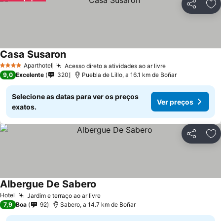
Partilhar
Ad
Casa Susaron
Aparthotel
Acesso direto a atividades ao ar livre
4 Estrelas
9,0
Excelente
320
Puebla de Lillo, a 16.1 km de Boñar
Selecione as datas para ver os preços
Ver preços
exatos.
Partilhar
Ad
Albergue De Sabero
Hotel
Jardim e terraço ao ar livre
7,9
Boa
92
Sabero, a 14.7 km de Boñar