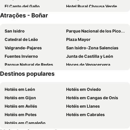
El Canto del Gallo
Hotel Rural Chousa Verde
Atrações - Boñar
San Isidro
Parque Nacional de los Picos de Europa
Catedral de Leão
Plaza Mayor
Valgrande-Pajares
San Isidro-Zona Salencias
Fuentes Invierno
Junta de Castilla y León
Parque Natural de Redes
Hoces de Vegacervera
Destinos populares
Puente Castro
Aeropuerto de León
Villa Romana de Navatejera
Infantas de León
Hotéis em León
Hotéis em Oviedo
Riaño Reservoir
San Esteban
Hotéis em Gijon
Hotéis em Cangas de Onís
Supernova Indie Weekend
Bairro úmido / molhado
Hotéis em Avilés
Hotéis em Llanes
Ferreria de San Blas - Museo de la Minería
Centro de Interpretación de Picos de Europa
Hotéis em Potes
Hotéis em Cabrales
Feria de la Cecina de Chivo
Cueva de Valporquero
Hotéis em Camaleño
Castillo de Villapadierna
Embalse de Barrios de Luna