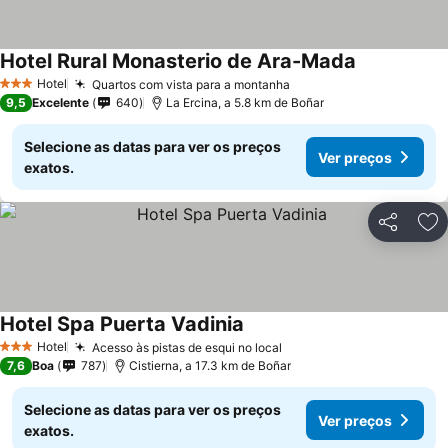
Hotel Rural Monasterio de Ara-Mada
Hotel
Quartos com vista para a montanha
3 Estrelas
9,5
Excelente
640
La Ercina, a 5.8 km de Boñar
Selecione as datas para ver os preços
Ver preços
exatos.
Partilhar
Ad
Hotel Spa Puerta Vadinia
Hotel
Acesso às pistas de esqui no local
3 Estrelas
7,6
Boa
787
Cistierna, a 17.3 km de Boñar
Selecione as datas para ver os preços
Ver preços
exatos.