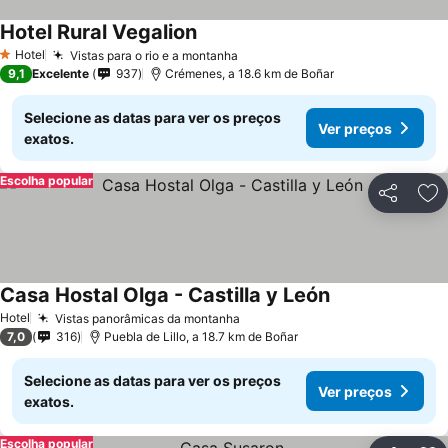
Hotel Rural Vegalion
Hotel
Vistas para o rio e a montanha
1 Estrelas
9,1
Excelente
937
Crémenes, a 18.6 km de Boñar
Selecione as datas para ver os preços
Ver preços
exatos.
Escolha popular
Partilhar
Ad
Casa Hostal Olga - Castilla y León
Hotel
Vistas panorâmicas da montanha
7,0
316
Puebla de Lillo, a 18.7 km de Boñar
Selecione as datas para ver os preços
Ver preços
exatos.
Escolha popular