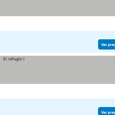
eços
Ver pre
Ver pre