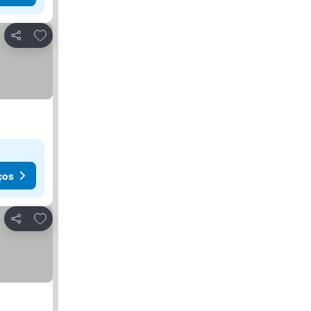
Adicionar aos favoritos
Partilhar
ços
Adicionar aos favoritos
Partilhar