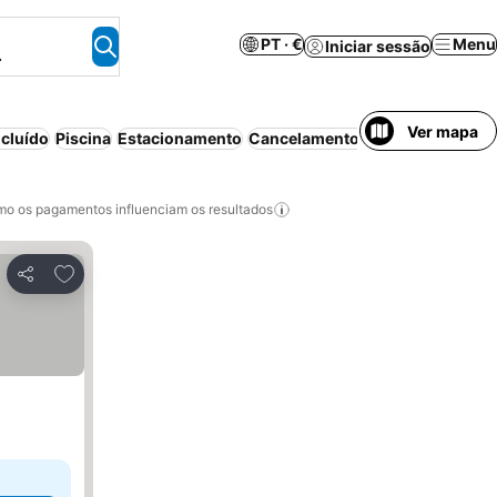
PT · €
Menu
Iniciar sessão
.
Ver mapa
cluído
Piscina
Estacionamento
Cancelamento gratuito
o os pagamentos influenciam os resultados
Adicionar aos favoritos
Partilhar