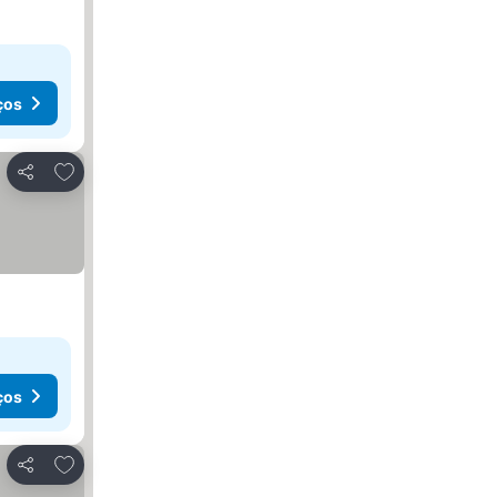
ços
Adicionar aos favoritos
Partilhar
ços
Adicionar aos favoritos
Partilhar