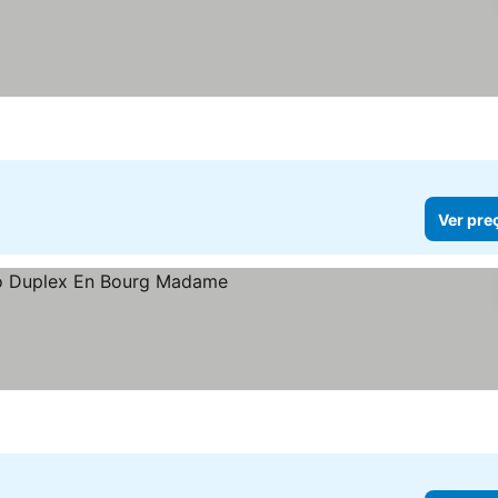
Ver pre
eços