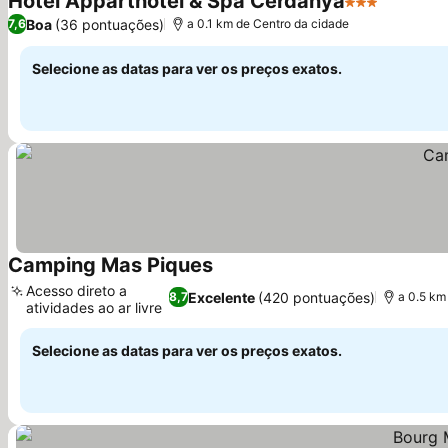
Hotel Apparthôtel & Spa Cerdanya
3 Estrelas
Ver preç
Boa
(36 pontuações)
7,6
a 0.1 km de Centro da cidade
Selecione as datas para ver os preços exatos.
Camping Mas Piques
Ver preços
Acesso direto a
Excelente
(420 pontuações)
8,7
a 0.5 km
atividades ao ar livre
Ver preços
Selecione as datas para ver os preços exatos.