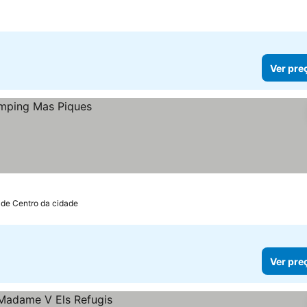
os
Ver pre
 de Centro da cidade
Ver pre