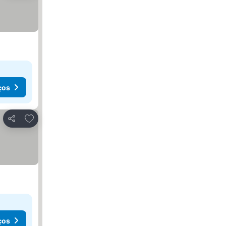
ços
Adicionar aos favoritos
Partilhar
ços