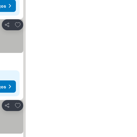
ços
Adicionar aos favoritos
Partilhar
ços
Adicionar aos favoritos
Partilhar