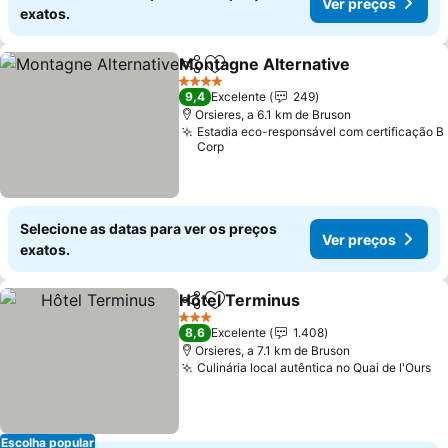
Ver preços
exatos.
Montagne Alternative
Partilhar
Adicionar aos favoritos
4 Estrelas
9,4
Excelente
249
Orsieres, a 6.1 km de Bruson
Estadia eco-responsável com certificação B
Corp
Selecione as datas para ver os preços
Ver preços
exatos.
Hôtel Terminus
Partilhar
Adicionar aos favoritos
3 Estrelas
8,6
Excelente
1.408
Orsieres, a 7.1 km de Bruson
Culinária local autêntica no Quai de l'Ours
Escolha popular