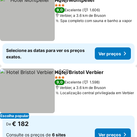
Hotel Montpelier
Partilhar
Adicionar aos favoritos
3 Estrelas
9,0
Excelente
1.606
Verbier, a 3.6 km de Bruson
Spa completo com sauna e banho a vapor
Selecione as datas para ver os preços
Ver preços
exatos.
Hotel Bristol Verbier
Partilhar
Adicionar aos favoritos
3 Estrelas
9,0
Excelente
1.598
Verbier, a 3.6 km de Bruson
Localização central privilegiada em Verbier
Escolha popular
€ 182
De
Consulte os preços de
6 sites
Ver preços