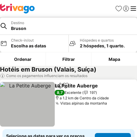
Favoritos
Iniciar
Me
Destino
Bruson
Check-in/out
Hóspedes e quartos
Escolha as datas
2 hóspedes, 1 quarto.
Ordenar
Filtrar
Mapa
Hotéis em Bruson (Valais, Suíça)
Como os pagamentos influenciam os resultados
La Petite Auberge
Partilhar
Adicionar aos favoritos
8,7
Excelente
197
a 1.2 km de Centro da cidade
Vistas alpinas da montanha
Selecione as datas para ver os preços