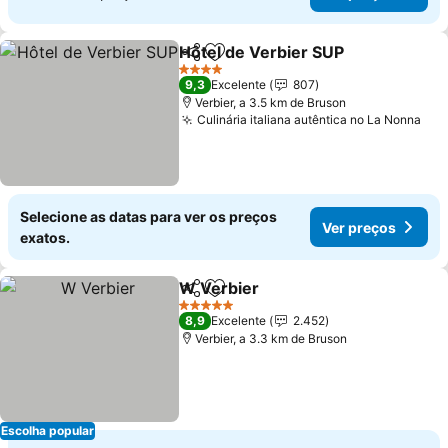
Hôtel de Verbier SUP
Partilhar
Adicionar aos favoritos
4 Estrelas
9,3
Excelente
807
Verbier, a 3.5 km de Bruson
Culinária italiana autêntica no La Nonna
Selecione as datas para ver os preços
Ver preços
exatos.
W Verbier
Partilhar
Adicionar aos favoritos
5 Estrelas
8,9
Excelente
2.452
Verbier, a 3.3 km de Bruson
Escolha popular