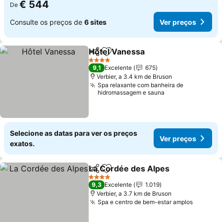
€ 544
De
Consulte os preços de
6 sites
Ver preços
Hôtel Vanessa
Partilhar
Adicionar aos favoritos
4 Estrelas
9,1
Excelente
675
Verbier, a 3.4 km de Bruson
Spa relaxante com banheira de
hidromassagem e sauna
Selecione as datas para ver os preços
Ver preços
exatos.
La Cordée des Alpes
Partilhar
Adicionar aos favoritos
4 Estrelas
9,3
Excelente
1.019
Verbier, a 3.7 km de Bruson
Spa e centro de bem-estar amplos