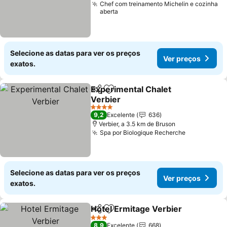
Chef com treinamento Michelin e cozinha
aberta
Selecione as datas para ver os preços
Ver preços
exatos.
Experimental Chalet
Partilhar
Adicionar aos favoritos
Verbier
4 Estrelas
9,2
Excelente
636
Verbier, a 3.5 km de Bruson
Spa por Biologique Recherche
Selecione as datas para ver os preços
Ver preços
exatos.
Hotel Ermitage Verbier
Partilhar
Adicionar aos favoritos
3 Estrelas
8,9
Excelente
668