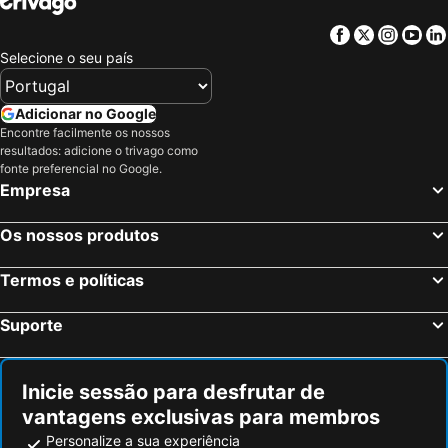
Täsch, Valais Hotéis
Val d'Isère, Ródano-Alpes Hotéis
Facebook
Twitter
Insta
Yo
Morzine, Ródano-Alpes Hotéis
Bulle, Friburgo Hotéis
Selecione o seu país
Chamonix-Mont-Blanc, Ródano-Alpes Hotéis
Lausanne, Vaud Hotéis
Interlaken, Berna Hotéis
Berna, Berna Hotéis
Adicionar no Google
Zermatt, Valais Hotéis
Montreux, Vaud Hotéis
Encontre facilmente os nossos
resultados: adicione o trivago como
Zurique, Zurique Hotéis
Genébra, Genébra Hotéis
fonte preferencial no Google.
Basileia, Basileia Hotéis
Lucerna, Lucerna Hotéis
Empresa
Cointrin, Genébra Hotéis
St. Moritz, Grisões Hotéis
Os nossos produtos
Termos e políticas
Suporte
Inicie sessão para desfrutar de
vantagens exclusivas para membros
Personalize a sua experiência