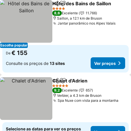
Hôtel des Bains de Saillon
Partilhar
Adicionar aos favoritos
4 Estrelas
8,6
Excelente
11.766
Saillon, a 12.1 km de Bruson
Jantar panorâmico nos Alpes Valais
Escolha popular
€ 155
De
Consulte os preços de
13 sites
Ver preços
Chalet d'Adrien
Partilhar
Adicionar aos favoritos
5 Estrelas
9,2
Excelente
657
Verbier, a 4.3 km de Bruson
Spa Nuxe com vista para a montanha
Selecione as datas para ver os preços