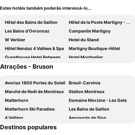
Estes hotéis também poderão interessá-lo...
Hôtel des Bains de Saillon
Hôtel de la Poste Martigny - City Center
Les Bains d'Ovronnaz
Campanile Martigny
W Verbier
Hotel du Stand
Hôtel Nendaz 4 Vallées & Spa
Martigny Boutique-Hôtel
Guesthouse Hotel Between
Hotel Montpelier
Atrações - Bruson
Hotel Bristol Verbier
La Vallée Hôtel &Spa
PAPILL'ON - Boutique Hotel
Hotel Vatel 4* Superior
Avoriaz 1800 Portes du Soleil
Breuil-Cervinia
Hotel Restaurant Le Giétroz
Hôtel de Verbier SUP
Marché de Noël de Montreux
Station Montreux
Gîte la Cigale
The Blackbird (Le Merle)
Matterhorn
Domaine Morzine - Les Gets
Hotel Ermitage Verbier
La Cordée des Alpes
Matterhorn Ski Paradise
Les Bains de Saillon
Midi Guestrooms
A Larze
4 Vallées
Aeroporto de Sion
Rosalp
Hotel Farinet
Destinos populares
Leysin Oxygène des Alpes
Pila Ski in the Sky
Experimental Chalet Verbier
Hotel La Rotonde