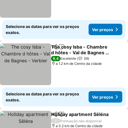
Selecione as datas para ver os preços
Ver preços
exatos.
The cosy Isba - Chambre
Partilhar
Adicionar aos favoritos
d hôtes - Val de Bagnes -
Verbier
9,4
Excelente
36
a 1.2 km de Centro da cidade
Selecione as datas para ver os preços
Ver preços
exatos.
Holiday apartment Sëléna
Partilhar
Adicionar aos favoritos
/
Pontuação não disponível
a 0.2 km de Centro da cidade