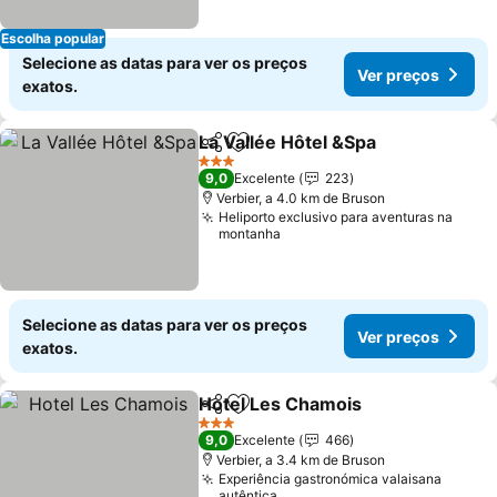
Escolha popular
Selecione as datas para ver os preços
Ver preços
exatos.
La Vallée Hôtel &Spa
Partilhar
Adicionar aos favoritos
3 Estrelas
9,0
Excelente
223
Verbier, a 4.0 km de Bruson
Heliporto exclusivo para aventuras na
montanha
Selecione as datas para ver os preços
Ver preços
exatos.
Hotel Les Chamois
Partilhar
Adicionar aos favoritos
3 Estrelas
9,0
Excelente
466
Verbier, a 3.4 km de Bruson
Experiência gastronómica valaisana
autêntica