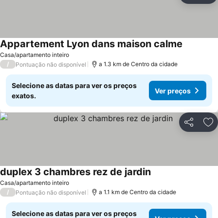
Appartement Lyon dans maison calme
Ver preço
Casa/apartamento inteiro
/
a 1.3 km de Centro da cidade
Pontuação não disponível
Selecione as datas para ver os preços
Ver preços
exatos.
Partilhar
Ad
duplex 3 chambres rez de jardin
Ver preços
Casa/apartamento inteiro
/
a 1.1 km de Centro da cidade
Pontuação não disponível
Selecione as datas para ver os preços