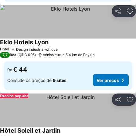
Partilhar
Ad
Eklo Hotels Lyon
Ver preços
Hotel
Design industrial-chique
Ver preços
7,7
Boa
3.095
Vénissieux, a 5.4 km de Feyzin
€ 44
De
Consulte os preços de
9 sites
Ver preços
Escolha popular
Partilhar
Ad
Hôtel Soleil et Jardin
Ver preços