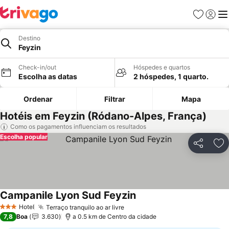
Favoritos
Iniciar
Me
Destino
Feyzin
Check-in/out
Hóspedes e quartos
Escolha as datas
2 hóspedes, 1 quarto.
Ordenar
Filtrar
Mapa
Hotéis em Feyzin (Ródano-Alpes, França)
Como os pagamentos influenciam os resultados
Escolha popular
Partilhar
Ad
Campanile Lyon Sud Feyzin
Ver preços
Hotel
Terraço tranquilo ao ar livre
Ver preços
3 Estrelas
7,8
Boa
3.630
a 0.5 km de Centro da cidade