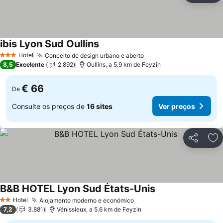
ibis Lyon Sud Oullins
Ver preços
Hotel
Conceito de design urbano e aberto
Ver preços
3 Estrelas
8,5
Excelente
2.892
Oullins, a 5.9 km de Feyzin
€ 66
De
Consulte os preços de
16 sites
Ver preços
Partilhar
Ad
B&B HOTEL Lyon Sud États-Unis
Ver preços
Hotel
Alojamento moderno e económico
Ver preços
2 Estrelas
7,2
3.881
Vénissieux, a 5.6 km de Feyzin