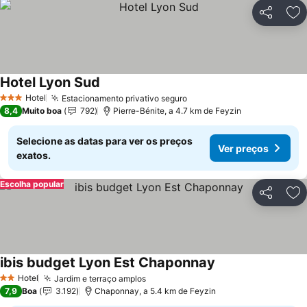
Partilhar
Ad
Hotel Lyon Sud
Ver preços
Hotel
Estacionamento privativo seguro
Ver preços
3 Estrelas
8,4
Muito boa
792
Pierre-Bénite, a 4.7 km de Feyzin
Selecione as datas para ver os preços
Ver preços
exatos.
Escolha popular
Partilhar
Ad
ibis budget Lyon Est Chaponnay
Ver preços
Hotel
Jardim e terraço amplos
Ver preços
2 Estrelas
7,9
Boa
3.192
Chaponnay, a 5.4 km de Feyzin