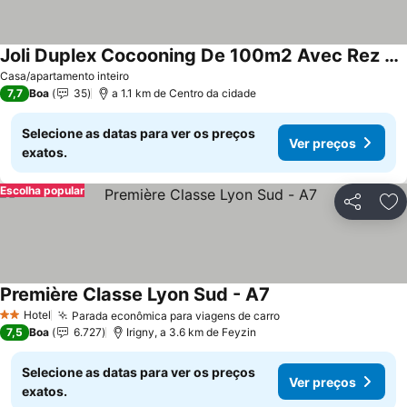
Joli Duplex Cocooning De 100m2 Avec Rez De Jardin
Ver preços
Casa/apartamento inteiro
7,7
Boa
35
a 1.1 km de Centro da cidade
Selecione as datas para ver os preços
Ver preços
exatos.
Escolha popular
Partilhar
Ad
Première Classe Lyon Sud - A7
Ver preços
Hotel
Parada econômica para viagens de carro
Ver preços
2 Estrelas
7,5
Boa
6.727
Irigny, a 3.6 km de Feyzin
Selecione as datas para ver os preços
Ver preços
exatos.