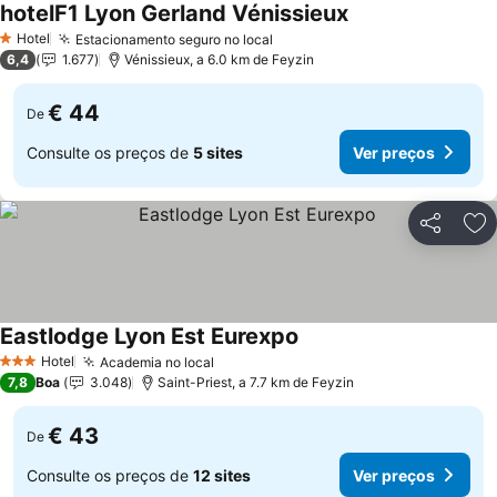
hotelF1 Lyon Gerland Vénissieux
Ver preços
Hotel
Estacionamento seguro no local
Ver preços
1 Estrelas
6,4
1.677
Vénissieux, a 6.0 km de Feyzin
€ 44
De
Consulte os preços de
5 sites
Ver preços
Partilhar
Ad
Eastlodge Lyon Est Eurexpo
Ver preços
Hotel
Academia no local
Ver preços
3 Estrelas
7,8
Boa
3.048
Saint-Priest, a 7.7 km de Feyzin
€ 43
De
Consulte os preços de
12 sites
Ver preços