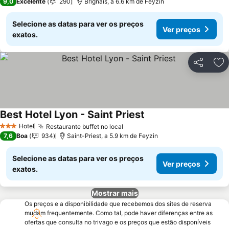
9,0
Excelente
290
Brignais, a 6.6 km de Feyzin
Selecione as datas para ver os preços
Ver preços
exatos.
Partilhar
Ad
Best Hotel Lyon - Saint Priest
Ver preços
Hotel
Restaurante buffet no local
Ver preços
3 Estrelas
7,6
Boa
934
Saint-Priest, a 5.9 km de Feyzin
Selecione as datas para ver os preços
Ver preços
exatos.
Mostrar mais
Os preços e a disponibilidade que recebemos dos sites de reserva
mudam frequentemente. Como tal, pode haver diferenças entre as
ofertas que consulta no trivago e os preços que estão disponíveis