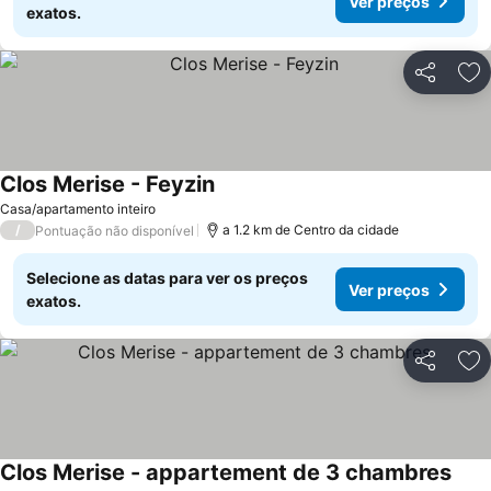
Ver preços
exatos.
Partilhar
Ad
Clos Merise - Feyzin
Ver preços
Casa/apartamento inteiro
/
a 1.2 km de Centro da cidade
Pontuação não disponível
Selecione as datas para ver os preços
Ver preços
exatos.
Partilhar
Ad
Clos Merise - appartement de 3 chambres
Ver 