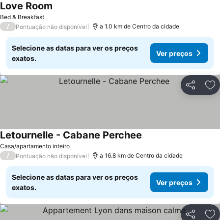
Love Room
Ver preços
Bed & Breakfast
/
a 1.0 km de Centro da cidade
Pontuação não disponível
Selecione as datas para ver os preços
Ver preços
exatos.
Partilhar
Ad
Letournelle - Cabane Perchee
Ver preços
Casa/apartamento inteiro
/
a 16.8 km de Centro da cidade
Pontuação não disponível
Selecione as datas para ver os preços
Ver preços
exatos.
Partilhar
Ad