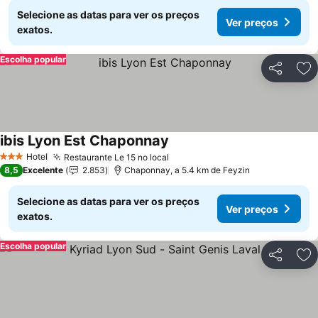
Selecione as datas para ver os preços
Ver preços
exatos.
Escolha popular
Partilhar
Ad
ibis Lyon Est Chaponnay
Ver preços
Hotel
Restaurante Le 15 no local
Ver preços
3 Estrelas
8,5
Excelente
2.853
Chaponnay, a 5.4 km de Feyzin
Selecione as datas para ver os preços
Ver preços
exatos.
Escolha popular
Partilhar
Ad