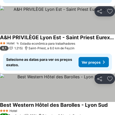
Partilhar
Ad
A&H PRIVILÈGE Lyon Est - Saint Priest Eurexpo
Ver preços
Hotel
Estadia econômica para trabalhadores
Ver preços
2 Estrelas
6,1
1.215
Saint-Priest, a 6.0 km de Feyzin
Selecione as datas para ver os preços
Ver preços
exatos.
Partilhar
Ad
Best Western Hôtel des Barolles - Lyon Sud
Ver
Hotel
3 Estrelas