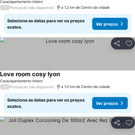
Casa/apartamento inteiro
/
a 1.2 km de Centro da cidade
Pontuação não disponível
Selecione as datas para ver os preços
Ver preços
exatos.
Partilhar
Ad
Love room cosy lyon
Ver preços
Casa/apartamento inteiro
/
a 1.0 km de Centro da cidade
Pontuação não disponível
Selecione as datas para ver os preços
Ver preços
exatos.
Partilhar
Ad