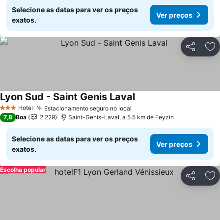
Selecione as datas para ver os preços
Ver preços
exatos.
Partilhar
Ad
Lyon Sud - Saint Genis Laval
Ver preços
Hotel
Estacionamento seguro no local
Ver preços
3 Estrelas
7,8
Boa
2.229
Saint-Genis-Laval, a 5.5 km de Feyzin
Selecione as datas para ver os preços
Ver preços
exatos.
Escolha popular
Partilhar
Ad