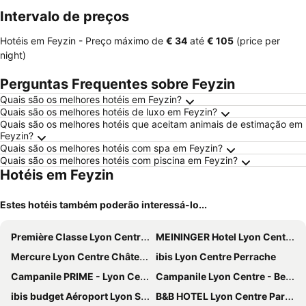
Intervalo de preços
Hotéis em Feyzin -
Preço máximo
de
‎€ 34
até
‎€ 105
(price per
night)
Perguntas Frequentes sobre Feyzin
Quais são os melhores hotéis em Feyzin?
Quais são os melhores hotéis de luxo em Feyzin?
Quais são os melhores hotéis que aceitam animais de estimação em
Feyzin?
Quais são os melhores hotéis com spa em Feyzin?
Quais são os melhores hotéis com piscina em Feyzin?
Hotéis em Feyzin
Estes hotéis também poderão interessá-lo...
Première Classe Lyon Centre Gare Part Dieu
MEININGER Hotel Lyon Centre Berthelot
Mercure Lyon Centre Château Perrache
ibis Lyon Centre Perrache
Campanile PRIME - Lyon Centre Gare Part Dieu
Campanile Lyon Centre - Berges du Rhône
ibis budget Aéroport Lyon Saint Exupéry
B&B HOTEL Lyon Centre Part-Dieu Gambetta