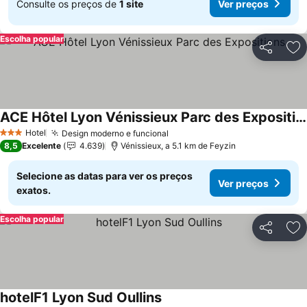
Consulte os preços de
1 site
Ver preços
Escolha popular
Partilhar
Ad
ACE Hôtel Lyon Vénissieux Parc des Expositions
Ver preços
Hotel
Design moderno e funcional
Ver preços
3 Estrelas
8,5
Excelente
4.639
Vénissieux, a 5.1 km de Feyzin
Selecione as datas para ver os preços
Ver preços
exatos.
Escolha popular
Partilhar
Ad
hotelF1 Lyon Sud Oullins
Ver preços