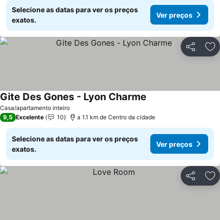
Selecione as datas para ver os preços
Ver preços
exatos.
Partilhar
Ad
Gite Des Gones - Lyon Charme
Ver preços
Casa/apartamento inteiro
9,5
Excelente
10
a 1.1 km de Centro da cidade
Selecione as datas para ver os preços
Ver preços
exatos.
Partilhar
Ad