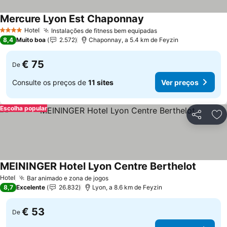
Mercure Lyon Est Chaponnay
Ver preços
Hotel
Instalações de fitness bem equipadas
Ver preços
4 Estrelas
8,4
Muito boa
2.572
Chaponnay, a 5.4 km de Feyzin
€ 75
De
Consulte os preços de
11 sites
Ver preços
Escolha popular
Partilhar
Ad
MEININGER Hotel Lyon Centre Berthelot
Ver pre
Hotel
Bar animado e zona de jogos
Ver preços
8,7
Excelente
26.832
Lyon, a 8.6 km de Feyzin
€ 53
De