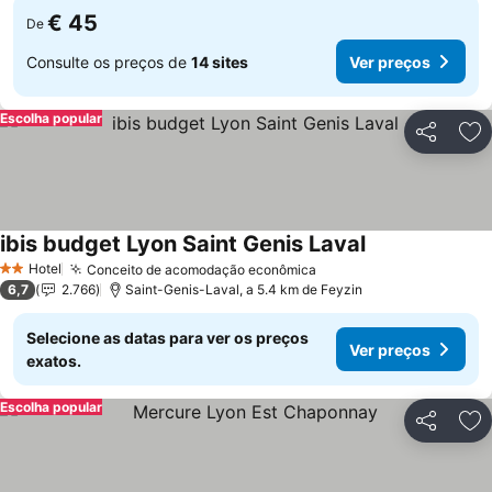
€ 45
De
Consulte os preços de
14 sites
Ver preços
Escolha popular
Partilhar
Ad
ibis budget Lyon Saint Genis Laval
Ver preços
Hotel
Conceito de acomodação econômica
Ver preços
2 Estrelas
6,7
2.766
Saint-Genis-Laval, a 5.4 km de Feyzin
Selecione as datas para ver os preços
Ver preços
exatos.
Escolha popular
Partilhar
Ad