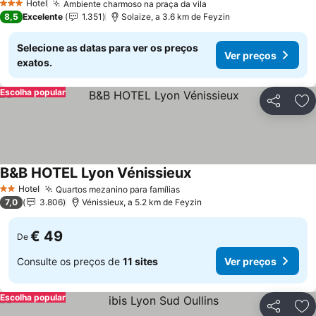
Hotel
Ambiente charmoso na praça da vila
Ver preços
3 Estrelas
8,5
Excelente
1.351
Solaize, a 3.6 km de Feyzin
Selecione as datas para ver os preços
Ver preços
exatos.
Escolha popular
Partilhar
Ad
B&B HOTEL Lyon Vénissieux
Ver preços
Hotel
Quartos mezanino para famílias
Ver preços
2 Estrelas
7,0
3.806
Vénissieux, a 5.2 km de Feyzin
€ 49
De
Consulte os preços de
11 sites
Ver preços
Escolha popular
Partilhar
Ad