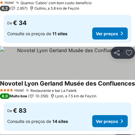
Hotel
Quartos 'Cabrio' com bom custo-benefício
Ver preços
1 Estrelas
6,2
2.957
Oullins, a 5.8 km de Feyzin
€ 34
De
Consulte os preços de
11 sites
Ver preços
Partilhar
Ad
Novotel Lyon Gerland Musée des Confluences
Hotel
Restaurante e bar La Fabrik
Ver preços
4 Estrelas
8,0
Muito boa
10.356
Lyon, a 7.5 km de Feyzin
€ 83
De
Consulte os preços de
14 sites
Ver preços