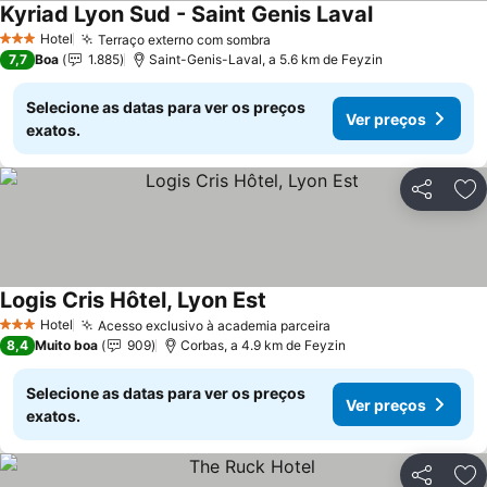
Kyriad Lyon Sud - Saint Genis Laval
Ver preços
Hotel
Terraço externo com sombra
Ver preços
3 Estrelas
7,7
Boa
1.885
Saint-Genis-Laval, a 5.6 km de Feyzin
Selecione as datas para ver os preços
Ver preços
exatos.
Partilhar
Ad
Logis Cris Hôtel, Lyon Est
Ver preços
Hotel
Acesso exclusivo à academia parceira
Ver preços
3 Estrelas
8,4
Muito boa
909
Corbas, a 4.9 km de Feyzin
Selecione as datas para ver os preços
Ver preços
exatos.
Partilhar
Ad