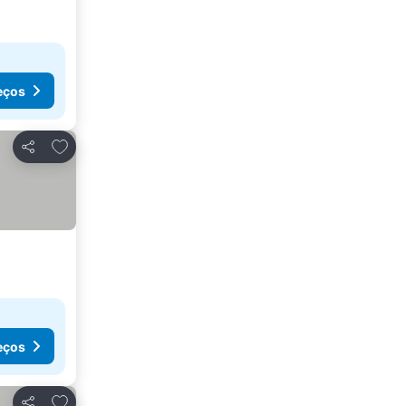
eços
Adicionar aos favoritos
Partilhar
eços
Adicionar aos favoritos