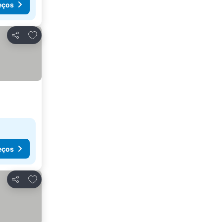
eços
Adicionar aos favoritos
Partilhar
eços
Adicionar aos favoritos
Partilhar