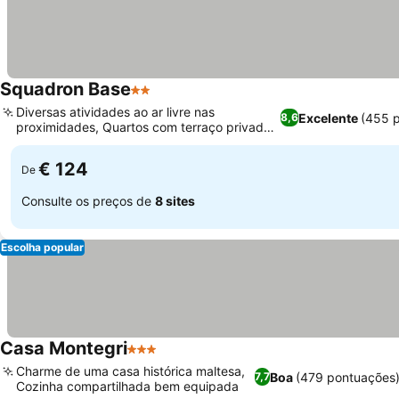
Squadron Base
2 Estrelas
Diversas atividades ao ar livre nas
Excelente
(455 
8,6
proximidades, Quartos com terraço privado
ou vista para o jardim
€ 124
De
Consulte os preços de
8 sites
Escolha popular
Casa Montegri
3 Estrelas
Charme de uma casa histórica maltesa,
Boa
(479 pontuações
7,7
Cozinha compartilhada bem equipada