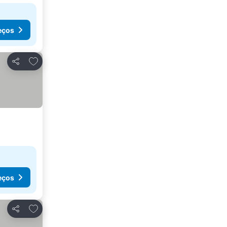
eços
Adicionar aos favoritos
Partilhar
eços
Adicionar aos favoritos
Partilhar