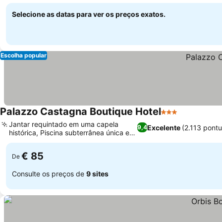
Selecione as datas para ver os preços exatos.
Escolha popular
Palazzo Castagna Boutique Hotel
3 Estrelas
Jantar requintado em uma capela
Excelente
(2.113 pont
9,4
histórica, Piscina subterrânea única em
caverna
€ 85
De
Consulte os preços de
9 sites