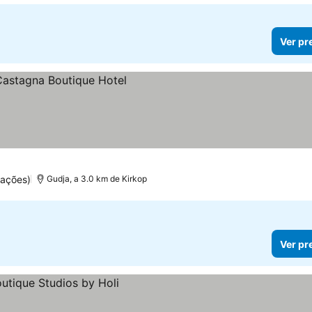
Ver pr
uações)
Gudja, a 3.0 km de Kirkop
Ver pr