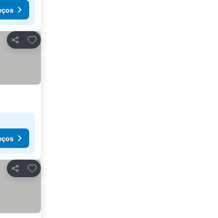
eços
Adicionar aos favoritos
Partilhar
eços
Adicionar aos favoritos
Partilhar