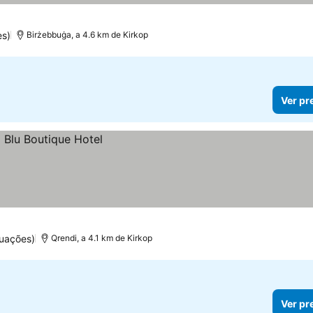
es)
Birżebbuġa, a 4.6 km de Kirkop
Ver pr
uações)
Qrendi, a 4.1 km de Kirkop
Ver pr