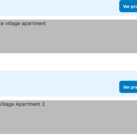
Ver pr
Ver pr