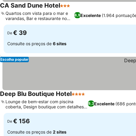
CA Sand Dune Hotel
3 Estrelas
Quartos com vista para o mar e
Excelente
(1.964 pontuaçõ
8,9
varandas, Bar e restaurante no
local
€ 39
De
Consulte os preços de
6 sites
Escolha popular
Deep Blu Boutique Hotel
4 Estrelas
Lounge de bem-estar com piscina
Excelente
(686 pont
9,3
coberta, Design boutique com detalhes
em mármore
€ 156
De
Consulte os preços de
2 sites