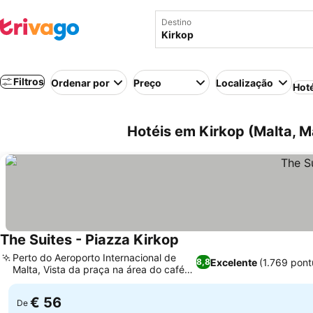
Destino
Filtros
Ordenar por
Preço
Localização
Hot
Hotéis em Kirkop (Malta, M
The Suites - Piazza Kirkop
Perto do Aeroporto Internacional de
Excelente
(1.769 pon
8,8
Malta, Vista da praça na área do café
da manhã
€ 56
De