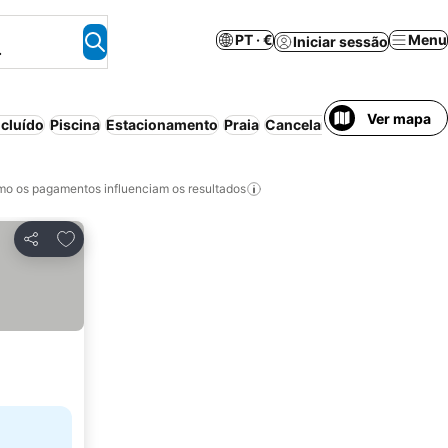
PT · €
Menu
Iniciar sessão
.
Ver mapa
cluído
Piscina
Estacionamento
Praia
Cancelamento gratuito
o os pagamentos influenciam os resultados
Adicionar aos favoritos
Partilhar