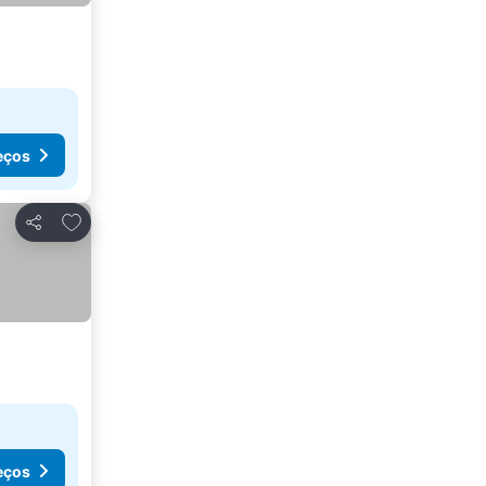
eços
Adicionar aos favoritos
Partilhar
eços