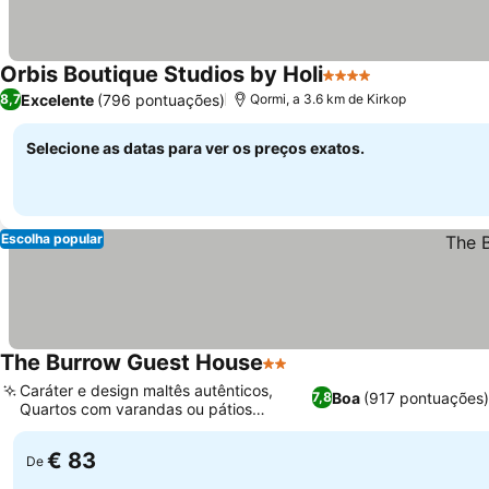
Orbis Boutique Studios by Holi
4 Estrelas
Excelente
(796 pontuações)
8,7
Qormi, a 3.6 km de Kirkop
Selecione as datas para ver os preços exatos.
Escolha popular
The Burrow Guest House
2 Estrelas
Caráter e design maltês autênticos,
Boa
(917 pontuações
7,8
Quartos com varandas ou pátios
privados
€ 83
De