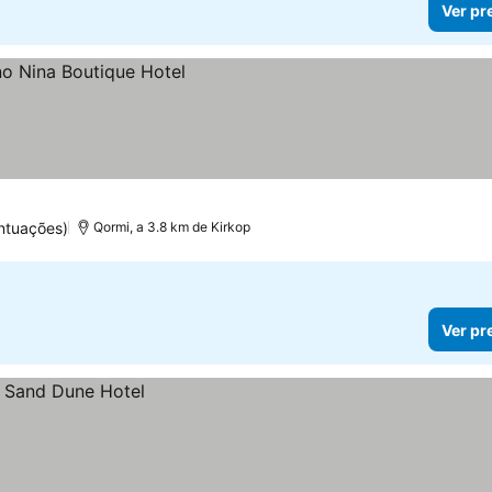
Ver pr
ntuações)
Qormi, a 3.8 km de Kirkop
Ver pr