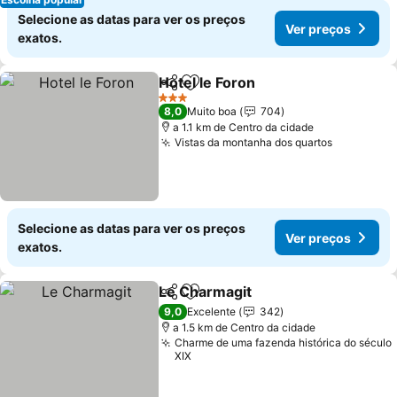
Selecione as datas para ver os preços
Ver preços
exatos.
Hotel le Foron
Partilhar
Adicionar aos favoritos
Ver preços
3 Estrelas
8,0
Muito boa
704
a 1.1 km de Centro da cidade
Vistas da montanha dos quartos
Ver preço
Selecione as datas para ver os preços
Ver preços
exatos.
Le Charmagit
Partilhar
Adicionar aos favoritos
Ver preços
9,0
Excelente
342
a 1.5 km de Centro da cidade
Charme de uma fazenda histórica do século
XIX