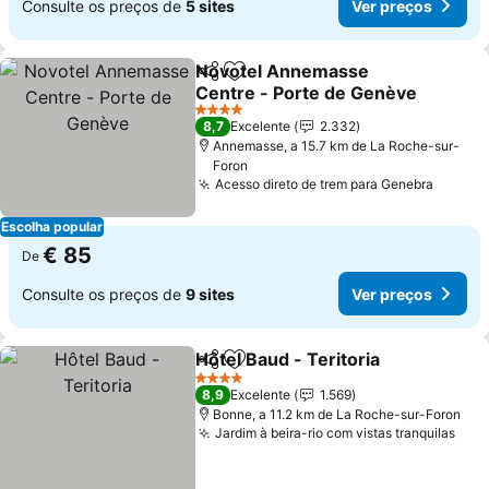
Consulte os preços de
5 sites
Ver preços
Novotel Annemasse
Partilhar
Adicionar aos favoritos
Centre - Porte de Genève
Ver preços
4 Estrelas
8,7
Excelente
2.332
Annemasse, a 15.7 km de La Roche-sur-
Foron
Acesso direto de trem para Genebra
Ver pr
Escolha popular
€ 85
De
Consulte os preços de
9 sites
Ver preços
Hôtel Baud - Teritoria
Partilhar
Adicionar aos favoritos
Ver 
4 Estrelas
8,9
Excelente
1.569
Bonne, a 11.2 km de La Roche-sur-Foron
Jardim à beira-rio com vistas tranquilas
Ver