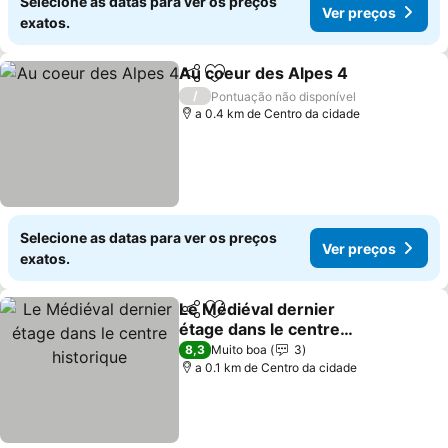
Selecione as datas para ver os preços
Ver preços
exatos.
Au coeur des Alpes 4
Partilhar
Adicionar aos favoritos
Ver 
/
Pontuação não disponível
a 0.4 km de Centro da cidade
Selecione as datas para ver os preços
Ver preços
exatos.
Le Médiéval dernier
Partilhar
Adicionar aos favoritos
étage dans le centre
historique
Ver preços
8,3
Muito boa
3
a 0.1 km de Centro da cidade