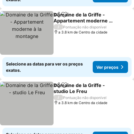
Domaine de la Griffe -
Partilhar
Adicionar aos favoritos
Appartement moderne à
la montagne
Ver preços
/
Pontuação não disponível
a 3.8 km de Centro da cidade
Selecione as datas para ver os preços
Ver preços
exatos.
Domaine de la Griffe -
Partilhar
Adicionar aos favoritos
studio Le Freu
Ver preços
/
Pontuação não disponível
a 3.8 km de Centro da cidade