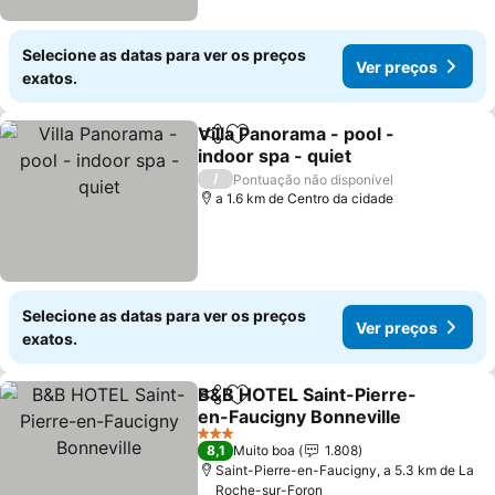
Selecione as datas para ver os preços
Ver preços
exatos.
Villa Panorama - pool -
Partilhar
Adicionar aos favoritos
indoor spa - quiet
Ver preços
/
Pontuação não disponível
a 1.6 km de Centro da cidade
Selecione as datas para ver os preços
Ver preços
exatos.
B&B HOTEL Saint-Pierre-
Partilhar
Adicionar aos favoritos
en-Faucigny Bonneville
Ver preços
3 Estrelas
8,1
Muito boa
1.808
Saint-Pierre-en-Faucigny, a 5.3 km de La
Roche-sur-Foron