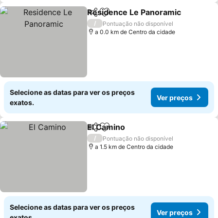
Residence Le Panoramic
Partilhar
Adicionar aos favoritos
V
/
Pontuação não disponível
a 0.0 km de Centro da cidade
Selecione as datas para ver os preços
Ver preços
exatos.
El Camino
Partilhar
Adicionar aos favoritos
Ver preços
/
Pontuação não disponível
a 1.5 km de Centro da cidade
Selecione as datas para ver os preços
Ver preços
exatos.