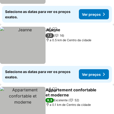
Selecione as datas para ver os preços
Ver preços
exatos.
Jeanne
Partilhar
Adicionar aos favoritos
Ver preços
7,2
16
a 0.5 km de Centro da cidade
Selecione as datas para ver os preços
Ver preços
exatos.
Appartement confortable
Partilhar
Adicionar aos favoritos
et moderne
Ver preços
9,3
Excelente
52
a 0.1 km de Centro da cidade