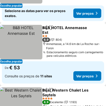
Escolha popular
Selecione as datas para ver os preços
Ver preços
exatos.
B&B HOTEL Annemasse
Partilhar
Adicionar aos favoritos
Est
Ver preços
2 Estrelas
6,9
804
Annemasse, a 14.6 km de La Roche-sur-
Foron
Estacionamento seguro com carregamento
para veículos elétricos
Escolha popular
€ 53
De
Consulte os preços de
11 sites
Ver preços
Best Western Chalet Les
Partilhar
Adicionar aos favoritos
Saytels
Ver preços
4 Estrelas
8,9
Excelente
1.193