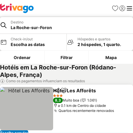
Favoritos
Iniciar
Me
Destino
La Roche-sur-Foron
Check-in/out
Hóspedes e quartos
Escolha as datas
2 hóspedes, 1 quarto.
Ordenar
Filtrar
Mapa
Hotéis em La Roche-sur-Foron (Ródano-
Alpes, França)
Como os pagamentos influenciam os resultados
Hôtel Les Afforêts
Partilhar
Adicionar aos favoritos
Ver pre
3 Estrelas
8,3
Muito boa
1.061
a 0.1 km de Centro da cidade
Quartos recentemente renovados
Ver pre
Escolha popular