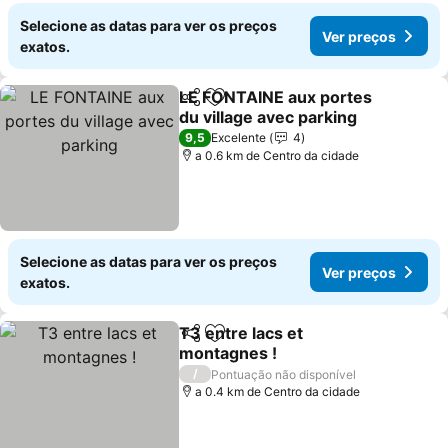
Selecione as datas para ver os preços
Ver preços
exatos.
LE FONTAINE aux portes
Partilhar
Adicionar aos favoritos
du village avec parking
Ver preços
9,5
Excelente
4
a 0.6 km de Centro da cidade
Selecione as datas para ver os preços
Ver preços
exatos.
T3 entre lacs et
Partilhar
Adicionar aos favoritos
montagnes !
Ver preços
/
Pontuação não disponível
a 0.4 km de Centro da cidade