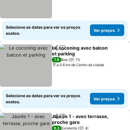
Selecione as datas para ver os preços
Ver preços
exatos.
Le coconing avec balcon
Partilhar
Adicionar aos favoritos
et parking
Ver preços
7,9
Boa
11
a 0.6 km de Centro da cidade
Selecione as datas para ver os preços
Ver preços
exatos.
Jaurès 1 - avec terrasse,
Partilhar
Adicionar aos favoritos
proche gare
Ver preços
9,3
Excelente
4