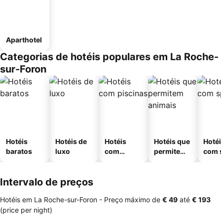
Aparthotel
Categorias de hotéis populares em La Roche-
sur-Foron
Hotéis
Hotéis de
Hotéis
Hotéis que
Hoté
baratos
luxo
com
permitem
com 
piscinas
animais
Intervalo de preços
Hotéis em La Roche-sur-Foron -
Preço máximo
de
‎€ 49
até
‎€ 193
(price per night)