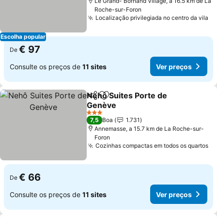
Le Grand- Bornand Village, a 16.5 km de La
Roche-sur-Foron
Localização privilegiada no centro da vila
Ve
Escolha popular
€ 97
De
Consulte os preços de
11 sites
Ver preços
Nehô Suites Porte de
Partilhar
Adicionar aos favoritos
Genève
Ver preços
3 Estrelas
7,5
Boa
1.731
Annemasse, a 15.7 km de La Roche-sur-
Foron
Cozinhas compactas em todos os quartos
Ve
€ 66
De
Consulte os preços de
11 sites
Ver preços