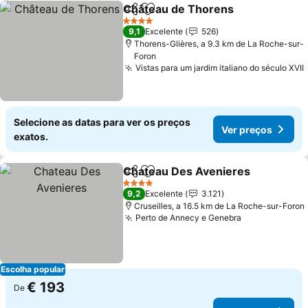
Château de Thorens
Partilhar
Adicionar aos favoritos
Ver p
4 Estrelas
9,1
Excelente
526
Thorens-Glières, a 9.3 km de La Roche-sur-
Foron
Vistas para um jardim italiano do século XVII
Selecione as datas para ver os preços
Ver preços
exatos.
Chateau Des Avenieres
Partilhar
Adicionar aos favoritos
Ve
4 Estrelas
9,2
Excelente
3.121
Cruseilles, a 16.5 km de La Roche-sur-Foron
Perto de Annecy e Genebra
Ver preços
Escolha popular
€ 193
De