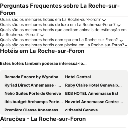
Perguntas Frequentes sobre La Roche-sur-
Foron
Quais são os melhores hotéis em La Roche-sur-Foron?
Quais são os melhores hotéis de luxo em La Roche-sur-Foron?
Quais são os melhores hotéis que aceitam animais de estimação em
La Roche-sur-Foron?
Quais são os melhores hotéis com spa em La Roche-sur-Foron?
Quais são os melhores hotéis com piscina em La Roche-sur-Foron?
Hotéis em La Roche-sur-Foron
Estes hotéis também poderão interessá-lo...
Ramada Encore by Wyndham Geneva
Hotel Central
Kyriad Direct Annemasse - Genève
Ruby Claire Hotel Geneva by IHG
Nehô Suites Porte de Genève
B&B HOTEL Annemasse Est
ibis budget Archamps Porte de Genève
Novotel Annemasse Centre - Porte de Genève
Première Classe Annemasse Ville La Grand
citizenM Geneva
Atrações - La Roche-sur-Foron
ibis Annemasse
Campanile Annemasse Centre - Gare
Mercure Annemasse Porte De Genève
ibis Archamps Porte de Genève