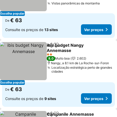
Vistas panorâmicas da montanha
Ver preç
Escolha popular
€ 63
De
Consulte os preços de
13 sites
Ver preços
ibis budget Nangy
Partilhar
Adicionar aos favoritos
Annemasse
Ver preços
2 Estrelas
8,0
Muito boa
2.602
Nangy, a 8.1 km de La Roche-sur-Foron
Localização estratégica perto de grandes
cidades
Escolha popular
€ 63
De
Consulte os preços de
9 sites
Ver preços
Campanile Annemasse
Partilhar
Adicionar aos favoritos