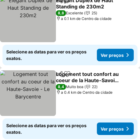
Elegant Duplex de Haut
Partilhar
Adicionar aos favoritos
Standing de 230m2
Ver preços
8,8
Excelente
25
a 0.1 km de Centro da cidade
Selecione as datas para ver os preços
Ver preços
exatos.
Logement tout confort au
Partilhar
Adicionar aos favoritos
coeur de la Haute-Savoie
- Le Barycentre
Ver preços
8,4
Muito boa
22
a 0.4 km de Centro da cidade
Selecione as datas para ver os preços
Ver preços
exatos.