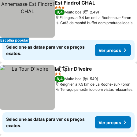
Est Findrol CHAL
Ver preços
3 Estrelas
8,4
Muito boa
2.491
Fillinges, a 9.4 km de La Roche-sur-Foron
Café da manhã buffet com produtos locais
V
Escolha popular
Selecione as datas para ver os preços
Ver preços
exatos.
La Tour D'ivoire
Partilhar
Adicionar aos favoritos
Ver preços
2 Estrelas
8,4
Muito boa
540
Reignier, a 7.5 km de La Roche-sur-Foron
Terraço panorâmico com vistas relaxantes
V
Selecione as datas para ver os preços
Ver preços
exatos.