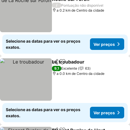
Ver preços
/
Pontuação não disponível
a 0.2 km de Centro da cidade
Selecione as datas para ver os preços
Ver preços
exatos.
Le troubadour
Partilhar
Adicionar aos favoritos
Ver preços
9,1
Excelente
63
a 0.0 km de Centro da cidade
Selecione as datas para ver os preços
Ver preços
exatos.