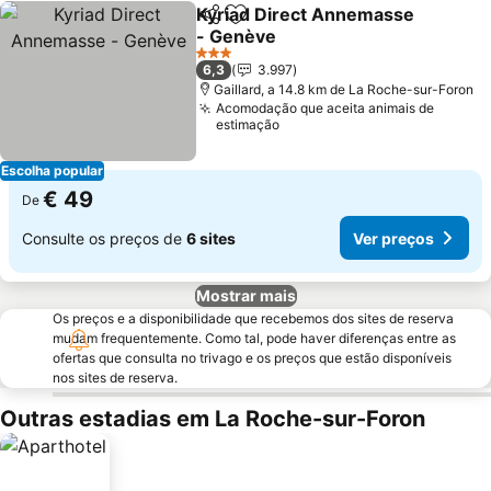
Kyriad Direct Annemasse
Partilhar
Adicionar aos favoritos
- Genève
Ver preços
3 Estrelas
6,3
3.997
Gaillard, a 14.8 km de La Roche-sur-Foron
Acomodação que aceita animais de
estimação
Escolha popular
€ 49
De
Consulte os preços de
6 sites
Ver preços
Mostrar mais
Os preços e a disponibilidade que recebemos dos sites de reserva
mudam frequentemente. Como tal, pode haver diferenças entre as
ofertas que consulta no trivago e os preços que estão disponíveis
nos sites de reserva.
Outras estadias em La Roche-sur-Foron