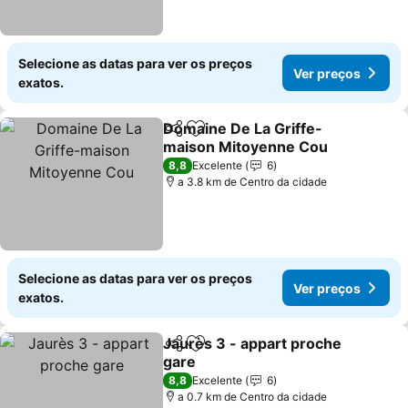
Selecione as datas para ver os preços
Ver preços
exatos.
Domaine De La Griffe-
Partilhar
Adicionar aos favoritos
maison Mitoyenne Cou
Ver preços
8,8
Excelente
6
a 3.8 km de Centro da cidade
Selecione as datas para ver os preços
Ver preços
exatos.
Jaurès 3 - appart proche
Partilhar
Adicionar aos favoritos
gare
Ver preços
8,8
Excelente
6
a 0.7 km de Centro da cidade