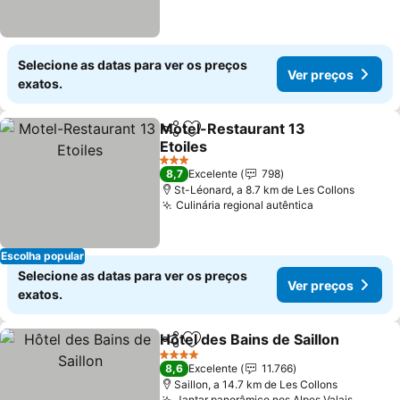
Selecione as datas para ver os preços
Ver preços
exatos.
Motel-Restaurant 13
Partilhar
Adicionar aos favoritos
Etoiles
3 Estrelas
8,7
Excelente
798
St-Léonard, a 8.7 km de Les Collons
Culinária regional autêntica
Escolha popular
Selecione as datas para ver os preços
Ver preços
exatos.
Hôtel des Bains de Saillon
Partilhar
Adicionar aos favoritos
4 Estrelas
8,6
Excelente
11.766
Saillon, a 14.7 km de Les Collons
Jantar panorâmico nos Alpes Valais