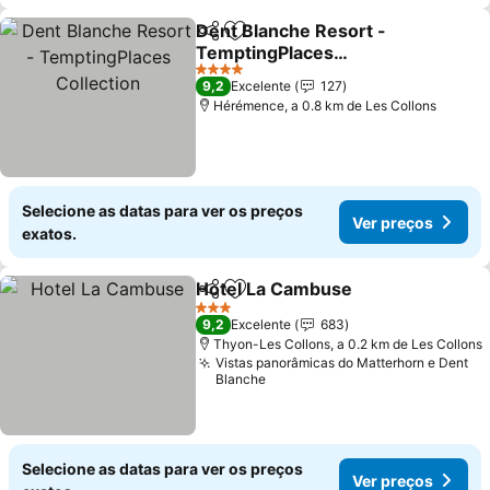
Dent Blanche Resort -
Partilhar
Adicionar aos favoritos
TemptingPlaces
Collection
4 Estrelas
9,2
Excelente
127
Hérémence, a 0.8 km de Les Collons
Selecione as datas para ver os preços
Ver preços
exatos.
Hotel La Cambuse
Partilhar
Adicionar aos favoritos
3 Estrelas
9,2
Excelente
683
Thyon-Les Collons, a 0.2 km de Les Collons
Vistas panorâmicas do Matterhorn e Dent
Blanche
Selecione as datas para ver os preços
Ver preços