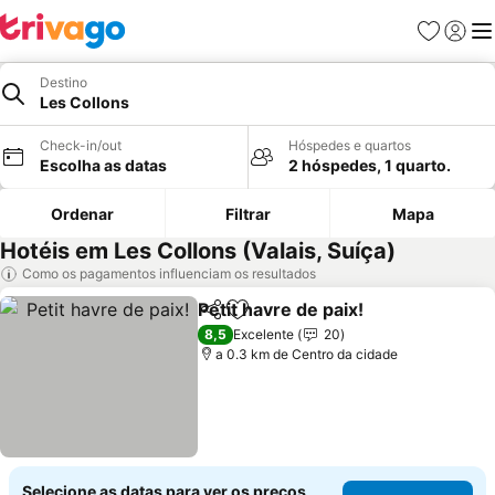
Favoritos
Iniciar
Me
Destino
Les Collons
Check-in/out
Hóspedes e quartos
Escolha as datas
2 hóspedes, 1 quarto.
Ordenar
Filtrar
Mapa
Hotéis em Les Collons (Valais, Suíça)
Como os pagamentos influenciam os resultados
Petit havre de paix!
Partilhar
Adicionar aos favoritos
8,5
Excelente
20
a 0.3 km de Centro da cidade
Selecione as datas para ver os preços