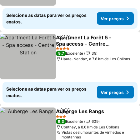
Selecione as datas para ver os preços
Ver preços
exatos.
Apartment La Forêt 5 -
Partilhar
Adicionar aos favoritos
Spa access - Centre
Station
4 Estrelas
9,7
Excelente
39
Haute-Nendaz, a 7.6 km de Les Collons
Selecione as datas para ver os preços
Ver preços
exatos.
Auberge Les Rangs
Partilhar
Adicionar aos favoritos
3 Estrelas
9,3
Excelente
639
Conthey, a 8.6 km de Les Collons
Vistas deslumbrantes de vinhedos e
montanhas