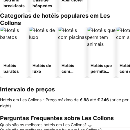
breakfasts
hóspedes
Categorias de hotéis populares em Les
Collons
Hotéis
Hotéis de
Hotéis
Hotéis que
Hoté
baratos
luxo
com
permitem
com 
piscinas
animais
Intervalo de preços
Hotéis em Les Collons -
Preço máximo
de
‎€ 88
até
‎€ 246
(price per
night)
Perguntas Frequentes sobre Les Collons
Quais são os melhores hotéis em Les Collons?
Quais são os melhores hotéis de luxo em Les Collons?