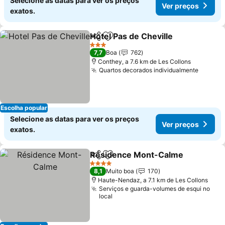
Selecione as datas para ver os preços
Ver preços
exatos.
Hotel Pas de Cheville
Partilhar
Adicionar aos favoritos
3 Estrelas
7,7
Boa
762
Conthey, a 7.6 km de Les Collons
Quartos decorados individualmente
Escolha popular
Selecione as datas para ver os preços
Ver preços
exatos.
Résidence Mont-Calme
Partilhar
Adicionar aos favoritos
4 Estrelas
8,1
Muito boa
170
Haute-Nendaz, a 7.1 km de Les Collons
Serviços e guarda-volumes de esqui no
local