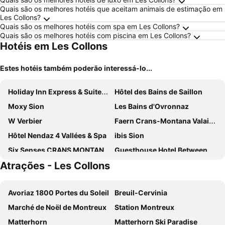
Quais são os melhores hotéis que aceitam animais de estimação em
Les Collons?
Quais são os melhores hotéis com spa em Les Collons?
Quais são os melhores hotéis com piscina em Les Collons?
Hotéis em Les Collons
Estes hotéis também poderão interessá-lo...
Holiday Inn Express & Suites Sion By Ihg
Hôtel des Bains de Saillon
Moxy Sion
Les Bains d'Ovronnaz
W Verbier
Faern Crans-Montana Valaisia
Hôtel Nendaz 4 Vallées & Spa
ibis Sion
Six Senses CRANS MONTANA by IHG
Guesthouse Hotel Between
Atrações - Les Collons
PAPILL'ON - Boutique Hotel
Hotel Bristol Verbier
Ibis Styles Sierre
Hotel Montpelier
Avoriaz 1800 Portes du Soleil
Breuil-Cervinia
La Vallée Hôtel &Spa
The Blackbird (Le Merle)
Marché de Noël de Montreux
Station Montreux
Hotel Royal
Hôtel de Verbier SUP
Matterhorn
Matterhorn Ski Paradise
Hotel-Restaurant Le Mont Paisible, Crans-Montana
Hotel Restaurant Le Giétroz