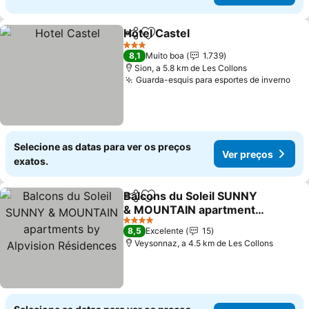
Hotel Castel
Partilhar
Adicionar aos favoritos
3 Estrelas
8,1
Muito boa
1.739
Sion, a 5.8 km de Les Collons
Guarda-esquis para esportes de inverno
Selecione as datas para ver os preços
Ver preços
exatos.
Balcons du Soleil SUNNY
Partilhar
Adicionar aos favoritos
& MOUNTAIN apartments
by Alpvision Résidences
4 Estrelas
8,5
Excelente
15
Veysonnaz, a 4.5 km de Les Collons