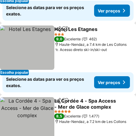
Escolha popular
Selecione as datas para ver os preços
Ver preços
exatos.
Hotel Les Etagnes
Partilhar
Adicionar aos favoritos
3 Estrelas
9,0
Excelente
462
Haute-Nendaz, a 7.4 km de Les Collons
Acesso direto ski-in/ski-out
Escolha popular
Selecione as datas para ver os preços
Ver preços
exatos.
La Cordée 4 - Spa Access
Partilhar
Adicionar aos favoritos
- Mer de Glace complex
5 Estrelas
8,5
Excelente
1.477
Haute-Nendaz, a 7.2 km de Les Collons