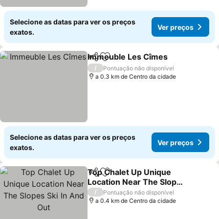
Selecione as datas para ver os preços
Ver preços
exatos.
Immeuble Les Cîmes
Partilhar
Adicionar aos favoritos
/
Pontuação não disponível
a 0.3 km de Centro da cidade
Selecione as datas para ver os preços
Ver preços
exatos.
Top Chalet Up Unique
Partilhar
Adicionar aos favoritos
Location Near The Slopes
Ski In And Out
/
Pontuação não disponível
a 0.4 km de Centro da cidade