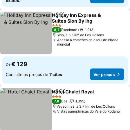
exatos.
Holiday Inn Express &
Partilhar
Adicionar aos favoritos
Suites Sion By Ihg
3 Estrelas
8,7
Excelente
1.913
Sion, a 5.5 km de Les Collons
Acesso a estações de esqui de classe
mundial
€ 129
De
Consulte os preços de
7 sites
Ver preços
Hotel Chalet Royal
Partilhar
Adicionar aos favoritos
3 Estrelas
7,8
Boa
1.395
Veysonnaz, a 3.7 km de Les Collons
Vistas panorâmicas do Vale do Ródano