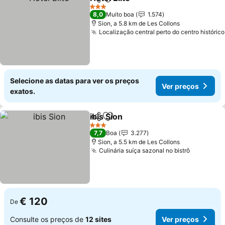
Partilhar
Adicionar aos favoritos
3 Estrelas
8,0
Muito boa
1.574
Sion, a 5.8 km de Les Collons
Localização central perto do centro histórico
Selecione as datas para ver os preços
Ver preços
exatos.
ibis Sion
Partilhar
Adicionar aos favoritos
3 Estrelas
7,7
Boa
3.277
Sion, a 5.5 km de Les Collons
Culinária suíça sazonal no bistrô
€ 120
De
Consulte os preços de
12 sites
Ver preços