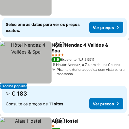
Selecione as datas para ver os preços
Ver preços
exatos.
Hôtel Nendaz 4 Vallées &
Partilhar
Adicionar aos favoritos
Spa
4 Estrelas
8,6
Excelente
2.991
Haute-Nendaz, a 7.4 km de Les Collons
Piscina exterior aquecida com vista para a
montanha
Escolha popular
€ 183
De
Consulte os preços de
11 sites
Ver preços
Alaïa Hostel
Partilhar
Adicionar aos favoritos
1 Estrelas