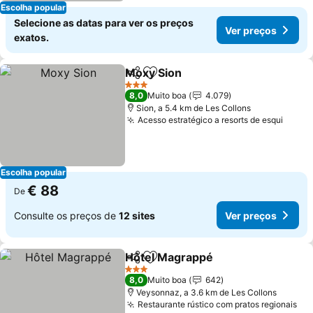
Escolha popular
Selecione as datas para ver os preços
Ver preços
exatos.
Moxy Sion
Partilhar
Adicionar aos favoritos
3 Estrelas
8,0
Muito boa
4.079
Sion, a 5.4 km de Les Collons
Acesso estratégico a resorts de esqui
Escolha popular
€ 88
De
Consulte os preços de
12 sites
Ver preços
Hôtel Magrappé
Partilhar
Adicionar aos favoritos
3 Estrelas
8,0
Muito boa
642
Veysonnaz, a 3.6 km de Les Collons
Restaurante rústico com pratos regionais