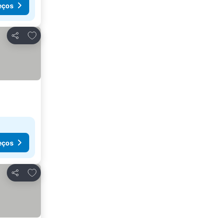
eços
Adicionar aos favoritos
Partilhar
eços
Adicionar aos favoritos
Partilhar