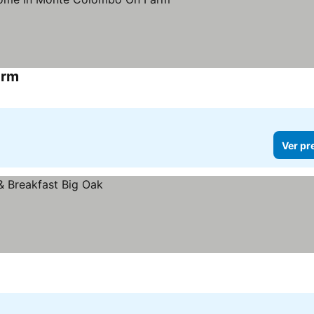
arm
Ver pr