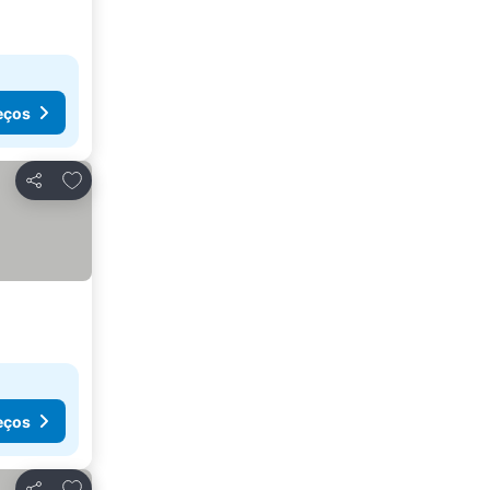
eços
Adicionar aos favoritos
Partilhar
eços
Adicionar aos favoritos