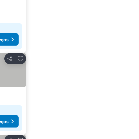
eços
Adicionar aos favoritos
Partilhar
eços