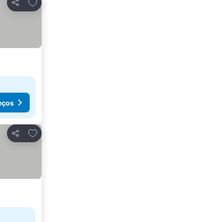
Adicionar aos favoritos
Partilhar
eços
Adicionar aos favoritos
Partilhar