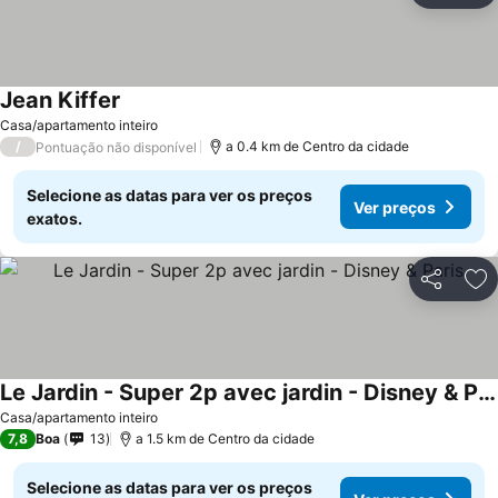
Jean Kiffer
Casa/apartamento inteiro
/
a 0.4 km de Centro da cidade
Pontuação não disponível
Selecione as datas para ver os preços
Ver preços
exatos.
Partilhar
Ad
Le Jardin - Super 2p avec jardin - Disney & Paris
Casa/apartamento inteiro
7,8
Boa
13
a 1.5 km de Centro da cidade
Selecione as datas para ver os preços