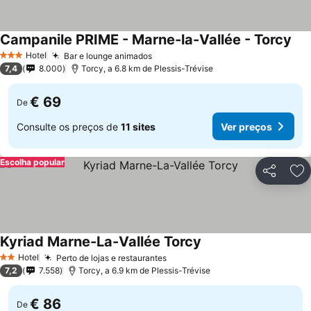
Campanile PRIME - Marne-la-Vallée - Torcy
Hotel
Bar e lounge animados
3 Estrelas
7,4
8.000
Torcy, a 6.8 km de Plessis-Trévise
€ 69
De
Consulte os preços de
11 sites
Ver preços
Escolha popular
Partilhar
Ad
Kyriad Marne-La-Vallée Torcy
Hotel
Perto de lojas e restaurantes
2 Estrelas
7,2
7.558
Torcy, a 6.9 km de Plessis-Trévise
€ 86
De