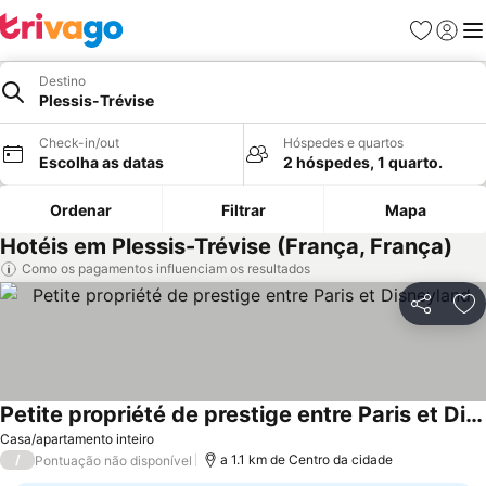
Favoritos
Iniciar
Me
Destino
Plessis-Trévise
Check-in/out
Hóspedes e quartos
Escolha as datas
2 hóspedes, 1 quarto.
Ordenar
Filtrar
Mapa
Hotéis em Plessis-Trévise (França, França)
Como os pagamentos influenciam os resultados
Partilhar
Ad
Petite propriété de prestige entre Paris et Disneyland
Casa/apartamento inteiro
/
a 1.1 km de Centro da cidade
Pontuação não disponível