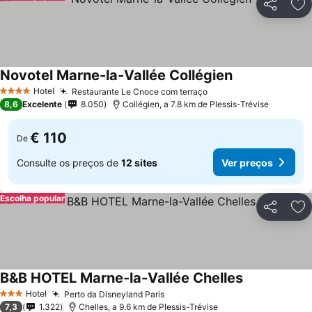
Partilhar
Ad
Novotel Marne-la-Vallée Collégien
Hotel
Restaurante Le Cnoce com terraço
4 Estrelas
8,6
Excelente
8.050
Collégien, a 7.8 km de Plessis-Trévise
€ 110
De
Consulte os preços de
12 sites
Ver preços
Escolha popular
Partilhar
Ad
B&B HOTEL Marne-la-Vallée Chelles
Hotel
Perto da Disneyland Paris
3 Estrelas
7,3
1.322
Chelles, a 9.6 km de Plessis-Trévise