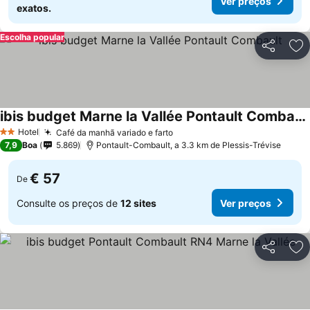
Ver preços
exatos.
Escolha popular
Partilhar
Ad
ibis budget Marne la Vallée Pontault Combault
Hotel
Café da manhã variado e farto
2 Estrelas
7,9
Boa
5.869
Pontault-Combault, a 3.3 km de Plessis-Trévise
€ 57
De
Consulte os preços de
12 sites
Ver preços
Partilhar
Ad