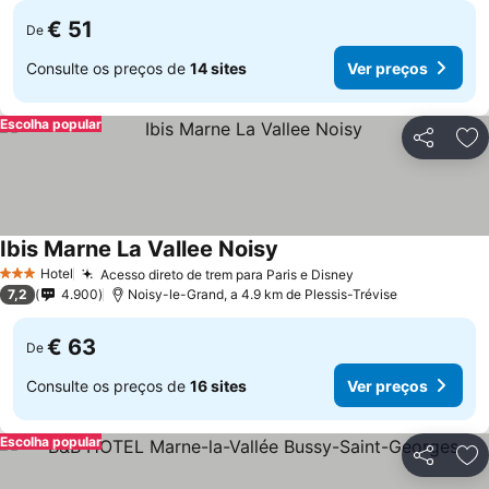
€ 51
De
Consulte os preços de
14 sites
Ver preços
Escolha popular
Partilhar
Ad
Ibis Marne La Vallee Noisy
Hotel
Acesso direto de trem para Paris e Disney
3 Estrelas
7,2
4.900
Noisy-le-Grand, a 4.9 km de Plessis-Trévise
€ 63
De
Consulte os preços de
16 sites
Ver preços
Escolha popular
Partilhar
Ad