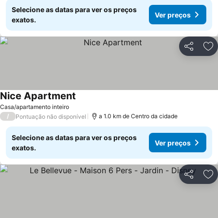
Selecione as datas para ver os preços
Ver preços
exatos.
Partilhar
Ad
Nice Apartment
Casa/apartamento inteiro
/
a 1.0 km de Centro da cidade
Pontuação não disponível
Selecione as datas para ver os preços
Ver preços
exatos.
Partilhar
Ad