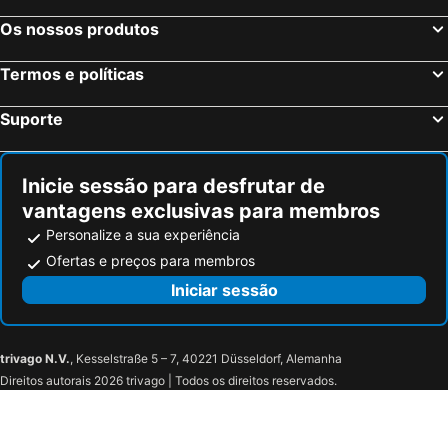
Estrasburgo, Alsácia Hotéis
Bordéus, Aquitânia Hotéis
Pullman Paris Centre - Bercy
Hôtel du Parc
Os nossos produtos
Colmar, Alsácia Hotéis
Timhotel Nation
Best Western Plus 61 Paris Nation Hotel
Termos e políticas
Hôtel Le Saint Germain
Hôtel Rosalie
Mercure Paris Ivry Quai de Seine
ibis Paris Pantin Eglise
Suporte
ibis budget Paris Porte de Bercy
Timhotel Paris Gare de Lyon
Hotel Reseda
Inicie sessão para desfrutar de
vantagens exclusivas para membros
Personalize a sua experiência
Ofertas e preços para membros
Iniciar sessão
trivago N.V.
, Kesselstraße 5 – 7, 40221 Düsseldorf, Alemanha
Direitos autorais 2026 trivago | Todos os direitos reservados.