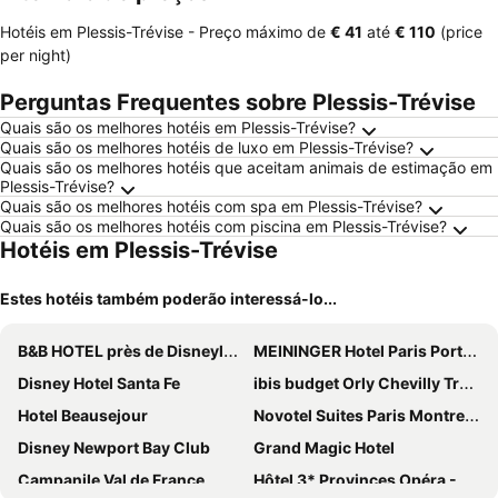
Hotéis em Plessis-Trévise -
Preço máximo
de
‎€ 41
até
‎€ 110
(price
per night)
Perguntas Frequentes sobre Plessis-Trévise
Quais são os melhores hotéis em Plessis-Trévise?
Quais são os melhores hotéis de luxo em Plessis-Trévise?
Quais são os melhores hotéis que aceitam animais de estimação em
Plessis-Trévise?
Quais são os melhores hotéis com spa em Plessis-Trévise?
Quais são os melhores hotéis com piscina em Plessis-Trévise?
Hotéis em Plessis-Trévise
Estes hotéis também poderão interessá-lo...
B&B HOTEL près de Disneyland® Paris
MEININGER Hotel Paris Porte De Vincennes
Disney Hotel Santa Fe
ibis budget Orly Chevilly Tram 7
Hotel Beausejour
Novotel Suites Paris Montreuil Vincennes
Disney Newport Bay Club
Grand Magic Hotel
Campanile Val de France
Hôtel 3* Provinces Opéra - Vacances Bleues