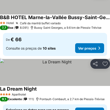
B&B HOTEL Marne-la-Vallée Bussy-Saint-Georges
Hotel
Café da manhã buffet variado
2 Estrelas
7,7
Boa
8.091
Bussy Saint Georges, a 9.6 km de Plessis-Trévise
€ 66
De
Consulte os preços de
10 sites
Ver preços
Partilhar
Ad
La Dream Night
Aparthotel
4 Estrelas
9,1
Excelente
111
Pontault-Combault, a 2.7 km de Plessis-Trévise
Selecione as datas para ver os preços