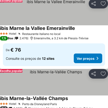
Escolha popular
Partilhar
Ad
ibis Marne la Vallee Emerainville
Hotel
Restaurante italiano no local
3 Estrelas
7,5
Boa
2.476
Emerainville, a 3.2 km de Plessis-Trévise
€ 76
De
Consulte os preços de
12 sites
Ver preços
Escolha popular
Partilhar
Ad
ibis Marne-la-Vallée Champs
Hotel
Perto da Disneyland Paris
3 Estrelas