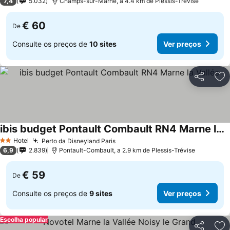
7,4
5.032
Champs-sur-Marne, a 4.4 km de Plessis-Trévise
€ 60
De
Consulte os preços de
10 sites
Ver preços
Partilhar
Ad
ibis budget Pontault Combault RN4 Marne la Vallée
Hotel
Perto da Disneyland Paris
2 Estrelas
6,9
2.839
Pontault-Combault, a 2.9 km de Plessis-Trévise
€ 59
De
Consulte os preços de
9 sites
Ver preços
Escolha popular