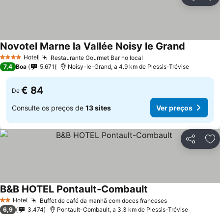
Partilhar
Ad
Novotel Marne la Vallée Noisy le Grand
Hotel
Restaurante Gourmet Bar no local
4 Estrelas
7,4
Boa
5.671
Noisy-le-Grand, a 4.9 km de Plessis-Trévise
€ 84
De
Consulte os preços de
13 sites
Ver preços
Partilhar
Ad
B&B HOTEL Pontault-Combault
Hotel
Buffet de café da manhã com doces franceses
2 Estrelas
6,9
3.474
Pontault-Combault, a 3.3 km de Plessis-Trévise