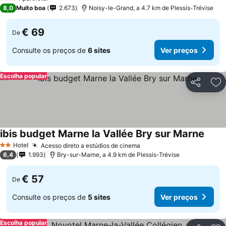
3 Estrelas
8,0
Muito boa
2.673
Noisy-le-Grand, a 4.7 km de Plessis-Trévise
€ 69
De
Consulte os preços de
6 sites
Ver preços
Escolha popular
Partilhar
Ad
ibis budget Marne la Vallée Bry sur Marne
Hotel
Acesso direto a estúdios de cinema
2 Estrelas
6,4
1.993
Bry-sur-Marne, a 4.9 km de Plessis-Trévise
€ 57
De
Consulte os preços de
5 sites
Ver preços
Escolha popular