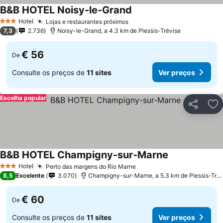
B&B HOTEL Noisy-le-Grand
Hotel
Lojas e restaurantes próximos
3 Estrelas
7,3
2.736
Noisy-le-Grand, a 4.3 km de Plessis-Trévise
€ 56
De
Consulte os preços de
11 sites
Ver preços
Escolha popular
Partilhar
Ad
B&B HOTEL Champigny-sur-Marne
Hotel
Perto das margens do Rio Marne
3 Estrelas
8,5
Excelente
3.070
Champigny-sur-Marne, a 5.3 km de Plessis-Trévise
€ 60
De
Consulte os preços de
11 sites
Ver preços