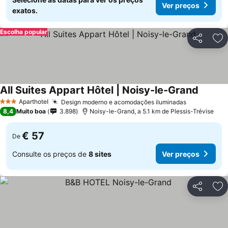
Ver preços
exatos.
Escolha popular
Partilhar
Ad
All Suites Appart Hôtel | Noisy-le-Grand
Aparthotel
Design moderno e acomodações iluminadas
3 Estrelas
8,4
Muito boa
3.898
Noisy-le-Grand, a 5.1 km de Plessis-Trévise
€ 57
De
Consulte os preços de
8 sites
Ver preços
Partilhar
Ad