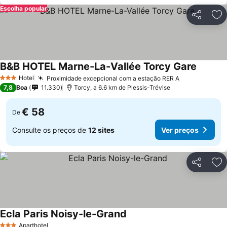
Escolha popular
Partilhar
Ad
B&B HOTEL Marne-La-Vallée Torcy Gare
Hotel
Proximidade excepcional com a estação RER A
3 Estrelas
7,8
Boa
11.330
Torcy, a 6.6 km de Plessis-Trévise
€ 58
De
Consulte os preços de
12 sites
Ver preços
Partilhar
Ad
Ecla Paris Noisy-le-Grand
Aparthotel