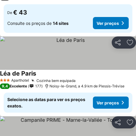
€ 43
De
Consulte os preços de
14 sites
Ver preços
Partilhar
Ad
Léa de Paris
Aparthotel
Cozinha bem equipada
3 Estrelas
9,4
Excelente
177
Noisy-le-Grand, a 4.9 km de Plessis-Trévise
Selecione as datas para ver os preços
Ver preços
exatos.
Partilhar
Ad