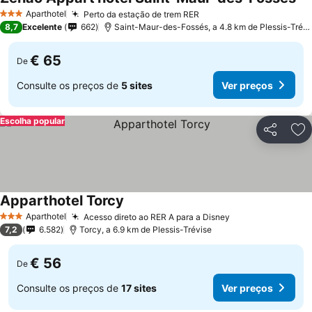
Aparthotel
Perto da estação de trem RER
3 Estrelas
8,7
Excelente
662
Saint-Maur-des-Fossés, a 4.8 km de Plessis-Trévise
€ 65
De
Consulte os preços de
5 sites
Ver preços
Escolha popular
Partilhar
Ad
Apparthotel Torcy
Aparthotel
Acesso direto ao RER A para a Disney
3 Estrelas
7,2
6.582
Torcy, a 6.9 km de Plessis-Trévise
€ 56
De
Consulte os preços de
17 sites
Ver preços