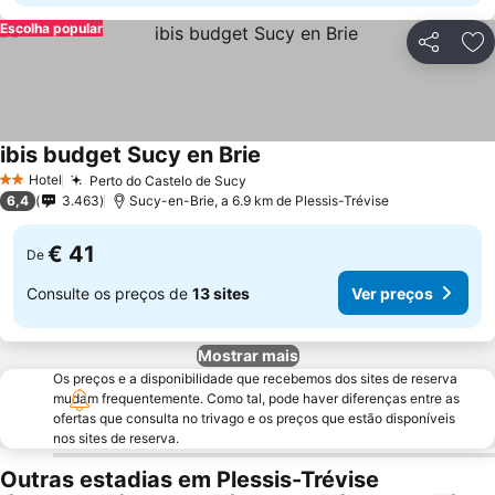
Escolha popular
Partilhar
Ad
ibis budget Sucy en Brie
Hotel
Perto do Castelo de Sucy
2 Estrelas
6,4
3.463
Sucy-en-Brie, a 6.9 km de Plessis-Trévise
€ 41
De
Consulte os preços de
13 sites
Ver preços
Mostrar mais
Os preços e a disponibilidade que recebemos dos sites de reserva
mudam frequentemente. Como tal, pode haver diferenças entre as
ofertas que consulta no trivago e os preços que estão disponíveis
nos sites de reserva.
Outras estadias em Plessis-Trévise