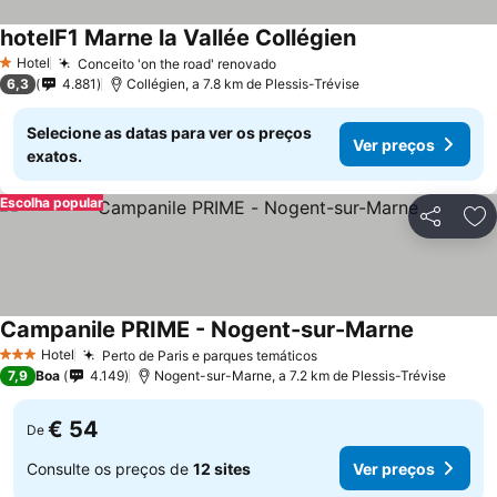
hotelF1 Marne la Vallée Collégien
Hotel
Conceito 'on the road' renovado
1 Estrelas
6,3
4.881
Collégien, a 7.8 km de Plessis-Trévise
Selecione as datas para ver os preços
Ver preços
exatos.
Escolha popular
Partilhar
Ad
Campanile PRIME - Nogent-sur-Marne
Hotel
Perto de Paris e parques temáticos
3 Estrelas
7,9
Boa
4.149
Nogent-sur-Marne, a 7.2 km de Plessis-Trévise
€ 54
De
Consulte os preços de
12 sites
Ver preços