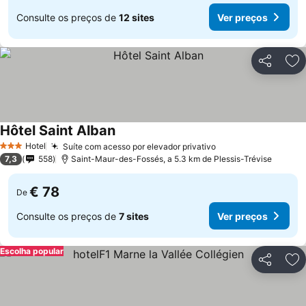
Consulte os preços de
12 sites
Ver preços
Partilhar
Ad
Hôtel Saint Alban
Hotel
Suíte com acesso por elevador privativo
3 Estrelas
7,3
558
Saint-Maur-des-Fossés, a 5.3 km de Plessis-Trévise
€ 78
De
Consulte os preços de
7 sites
Ver preços
Escolha popular
Partilhar
Ad