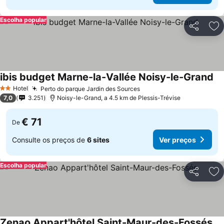
Escolha popular
Partilhar
Ad
ibis budget Marne-la-Vallée Noisy-le-Grand
Hotel
Perto do parque Jardin des Sources
2 Estrelas
7,0
3.251
Noisy-le-Grand, a 4.5 km de Plessis-Trévise
€ 71
De
Consulte os preços de
6 sites
Ver preços
Escolha popular
Partilhar
Ad
Zenao Appart'hôtel Saint-Maur-des-Fossés