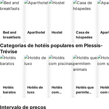
Bed and
Aparthotel
Hostel
Casa de
Apar
breakfasts
hóspedes
Categorias de hotéis populares em Plessis-
Trévise
Hotéis
Hotéis de
Hotéis
Hotéis que
Hoté
baratos
luxo
com
permitem
com 
piscinas
animais
Intervalo de preços