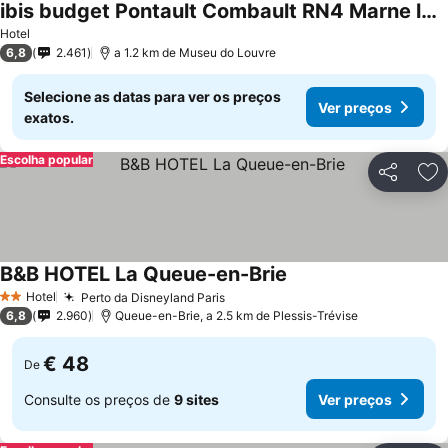
ibis budget Pontault Combault RN4 Marne la Vallée
Hotel
6,8
2.461
a 1.2 km de Museu do Louvre
Selecione as datas para ver os preços
Ver preços
exatos.
Escolha popular
Partilhar
Ad
B&B HOTEL La Queue-en-Brie
Hotel
Perto da Disneyland Paris
2 Estrelas
6,8
2.960
Queue-en-Brie, a 2.5 km de Plessis-Trévise
€ 48
De
Consulte os preços de
9 sites
Ver preços