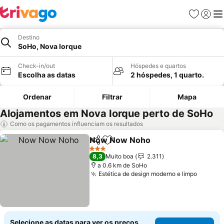
Favoritos
Iniciar
Me
Destino
SoHo, Nova Iorque
Check-in/out
Hóspedes e quartos
Escolha as datas
2 hóspedes, 1 quarto.
Ordenar
Filtrar
Mapa
Alojamentos em Nova Iorque perto de SoHo
Como os pagamentos influenciam os resultados
Now Now Noho
Partilhar
Adicionar aos favoritos
3 Estrelas
8,3
Muito boa
2.311
a 0.6 km de SoHo
Estética de design moderno e limpo
Selecione as datas para ver os preços