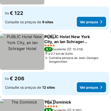
€ 122
De
Consulte os preços de
9 sites
Ver preços
PUBLIC Hotel New York
Partilhar
Adicionar aos favoritos
City, an Ian Schrager
Hotel
4 Estrelas
8,7
Excelente
10.016
a 0.7 km de SoHo
Culinária peruana de Jean-Georges
Vongerichten
€ 206
De
Consulte os preços de
12 sites
Ver preços
The Dominick
Partilhar
Adicionar aos favoritos
5 Estrelas
8,9
Excelente
8.382