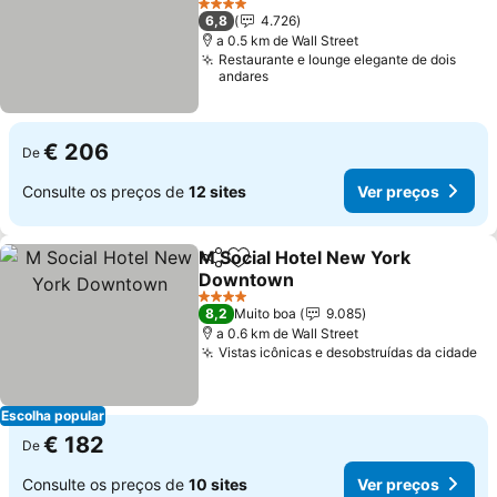
4 Estrelas
6,8
4.726
a 0.5 km de Wall Street
Restaurante e lounge elegante de dois
andares
€ 206
De
Consulte os preços de
12 sites
Ver preços
M Social Hotel New York
Partilhar
Adicionar aos favoritos
Downtown
4 Estrelas
8,2
Muito boa
9.085
a 0.6 km de Wall Street
Vistas icônicas e desobstruídas da cidade
Escolha popular
€ 182
De
Consulte os preços de
10 sites
Ver preços