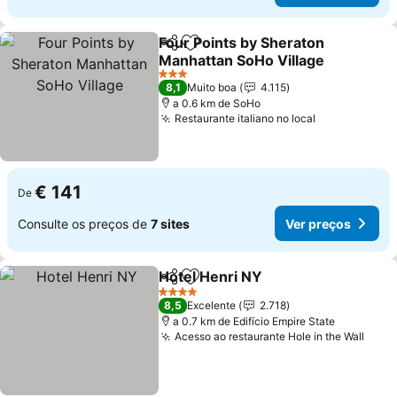
Four Points by Sheraton
Partilhar
Adicionar aos favoritos
Manhattan SoHo Village
3 Estrelas
8,1
Muito boa
4.115
a 0.6 km de SoHo
Restaurante italiano no local
€ 141
De
Consulte os preços de
7 sites
Ver preços
Hotel Henri NY
Partilhar
Adicionar aos favoritos
4 Estrelas
8,5
Excelente
2.718
a 0.7 km de Edifício Empire State
Acesso ao restaurante Hole in the Wall