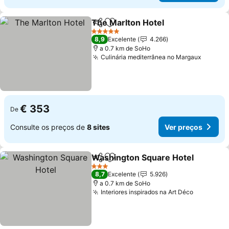
The Marlton Hotel
Partilhar
Adicionar aos favoritos
5 Estrelas
8,9
Excelente
4.266
a 0.7 km de SoHo
Culinária mediterrânea no Margaux
€ 353
De
Consulte os preços de
8 sites
Ver preços
Washington Square Hotel
Partilhar
Adicionar aos favoritos
3 Estrelas
8,7
Excelente
5.926
a 0.7 km de SoHo
Interiores inspirados na Art Déco