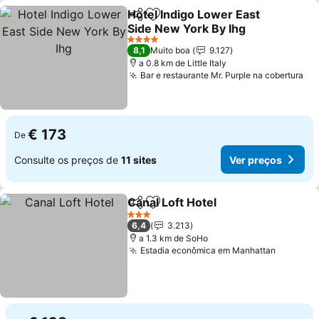
Hotel Indigo Lower East
Partilhar
Adicionar aos favoritos
Side New York By Ihg
4 Estrelas
8,1
Muito boa
9.127
a 0.8 km de Little Italy
Bar e restaurante Mr. Purple na cobertura
€ 173
De
Consulte os preços de
11 sites
Ver preços
Canal Loft Hotel
Partilhar
Adicionar aos favoritos
3 Estrelas
6,4
3.213
a 1.3 km de SoHo
Estadia econômica em Manhattan