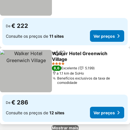
€ 222
De
Consulte os preços de
11 sites
Ver preços
Walker Hotel Greenwich
Partilhar
Adicionar aos favoritos
Village
4 Estrelas
8,6
Excelente
5.199
a 1.1 km de SoHo
Benefícios exclusivos da taxa de
comodidade
€ 286
De
Consulte os preços de
12 sites
Ver preços
Mostrar mais