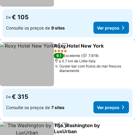
€ 105
De
Consulte os preços de
9 sites
Ver preços
Roxy Hotel New York
Partilhar
Adicionar aos favoritos
4 Estrelas
9,1
Excelente
7.978
a 0.7 km de Little Italy
Oyster bar com frutos do mar frescos
diariamente
€ 315
De
Consulte os preços de
7 sites
Ver preços
The Washington by
Partilhar
Adicionar aos favoritos
LuxUrban