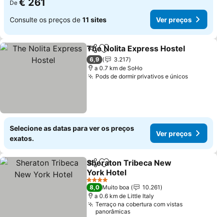
€ 261
De
Consulte os preços de
11 sites
Ver preços
The Nolita Express Hostel
Partilhar
Adicionar aos favoritos
6,9
3.217
a 0.7 km de SoHo
Pods de dormir privativos e únicos
Selecione as datas para ver os preços
Ver preços
exatos.
Sheraton Tribeca New
Partilhar
Adicionar aos favoritos
York Hotel
4 Estrelas
8,0
Muito boa
10.261
a 0.6 km de Little Italy
Terraço na cobertura com vistas
panorâmicas