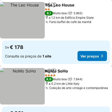
The Leo House
Partilhar
Adicionar aos favoritos
2 Estrelas
8,1
Muito boa
5.963
a 1.2 km de Edifício Empire State
Farto buffet de café da manhã
€ 178
De
Consulte os preços de
1 site
Ver preços
NoMo SoHo
Partilhar
Adicionar aos favoritos
4 Estrelas
8,0
Muito boa
7.944
a 0.2 km de Little Italy
Coleção de arte vintage e contemporânea