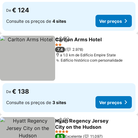
€ 124
De
Consulte os preços de
4 sites
Ver preços
Carlton Arms Hotel
Partilhar
Adicionar aos favoritos
2 Estrelas
7,4
2.978
a 1.0 km de Edifício Empire State
Edifício histórico com personalidade
€ 138
De
Consulte os preços de
3 sites
Ver preços
Hyatt Regency Jersey
Partilhar
Adicionar aos favoritos
City on the Hudson
4 Estrelas
8,5
Excelente
11.097