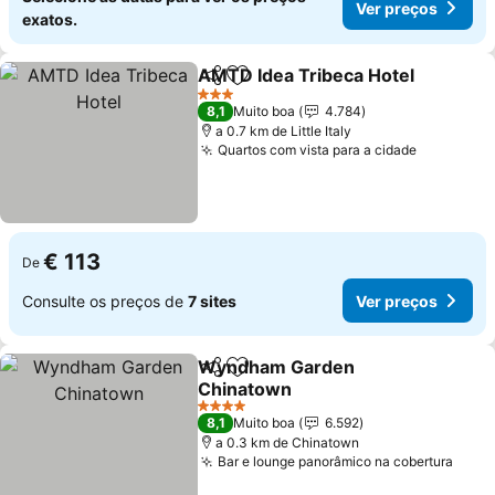
Ver preços
exatos.
AMTD Idea Tribeca Hotel
Partilhar
Adicionar aos favoritos
3 Estrelas
8,1
Muito boa
4.784
a 0.7 km de Little Italy
Quartos com vista para a cidade
€ 113
De
Consulte os preços de
7 sites
Ver preços
Wyndham Garden
Partilhar
Adicionar aos favoritos
Chinatown
4 Estrelas
8,1
Muito boa
6.592
a 0.3 km de Chinatown
Bar e lounge panorâmico na cobertura