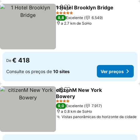
1 Hotel Brooklyn Bridge
Partilhar
Adicionar aos favoritos
5 Estrelas
8,8
Excelente
6.549
a 2.7 km de SoHo
€ 418
De
Consulte os preços de
10 sites
Ver preços
citizenM New York
Partilhar
Adicionar aos favoritos
Bowery
4 Estrelas
9,0
Excelente
7.917
a 0.8 km de SoHo
Vistas panorâmicas do horizonte da cidade