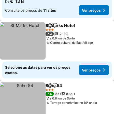
€ 128
De
Consulte os preços de
11 sites
Ver preços
St Marks Hotel
Partilhar
Adicionar aos favoritos
3 Estrelas
7,3
2.189
a 0.9 km de SoHo
Centro cultural de East Village
Selecione as datas para ver os preços
Ver preços
exatos.
Soho 54
Partilhar
Adicionar aos favoritos
3 Estrelas
7,6
Boa
8.851
a 0.6 km de SoHo
Terraço panorâmico no 19º andar