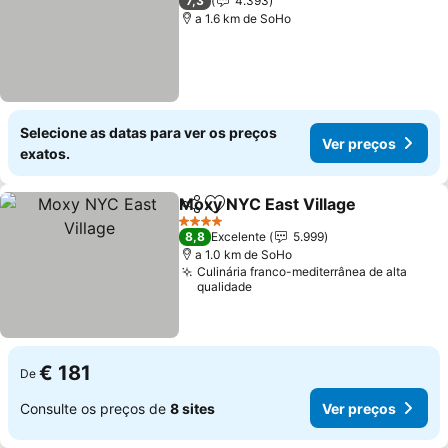
7,3
4.393
a 1.6 km de SoHo
Selecione as datas para ver os preços
Ver preços
exatos.
Moxy NYC East Village
Partilhar
Adicionar aos favoritos
4 Estrelas
8,8
Excelente
5.999
a 1.0 km de SoHo
Culinária franco-mediterrânea de alta
qualidade
€ 181
De
Consulte os preços de
8 sites
Ver preços