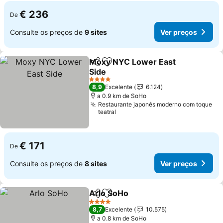
€ 236
De
Consulte os preços de
9 sites
Ver preços
Moxy NYC Lower East
Partilhar
Adicionar aos favoritos
Side
4 Estrelas
8,9
Excelente
6.124
a 0.9 km de SoHo
Restaurante japonês moderno com toque
teatral
€ 171
De
Consulte os preços de
8 sites
Ver preços
Arlo SoHo
Partilhar
Adicionar aos favoritos
4 Estrelas
8,7
Excelente
10.575
a 0.8 km de SoHo