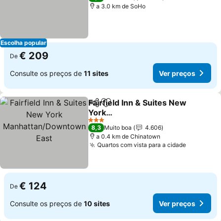
a 3.0 km de SoHo
Escolha popular
€ 209
De
Consulte os preços de
11 sites
Ver preços
Fairfield Inn & Suites New
Partilhar
Adicionar aos favoritos
York
Manhattan/Downtown
3 Estrelas
8,3
Muito boa
4.606
East
a 0.4 km de Chinatown
Quartos com vista para a cidade
€ 124
De
Consulte os preços de
10 sites
Ver preços