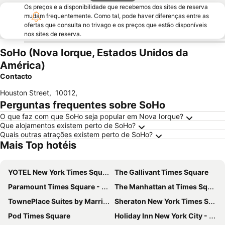
Os preços e a disponibilidade que recebemos dos sites de reserva
mudam frequentemente. Como tal, pode haver diferenças entre as
ofertas que consulta no trivago e os preços que estão disponíveis
nos sites de reserva.
SoHo (Nova Iorque, Estados Unidos da
América)
Contacto
Houston Street
,
10012
,
Perguntas frequentes sobre SoHo
O que faz com que SoHo seja popular em Nova Iorque?
Que alojamentos existem perto de SoHo?
Quais outras atrações existem perto de SoHo?
Mais Top hotéis
YOTEL New York Times Square
The Gallivant Times Square
Paramount Times Square - A Generator Hotel
The Manhattan at Times Square Hotel
TownePlace Suites by Marriott New York Long Island City/Manhattan View
Sheraton New York Times Square Hotel
Pod Times Square
Holiday Inn New York City - Times Square By Ihg