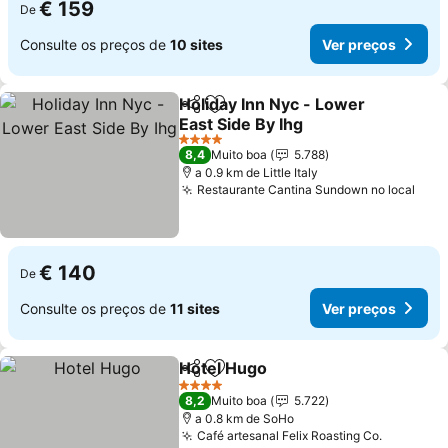
€ 159
De
Consulte os preços de
10 sites
Ver preços
Holiday Inn Nyc - Lower
Partilhar
Adicionar aos favoritos
East Side By Ihg
4 Estrelas
8,4
Muito boa
5.788
a 0.9 km de Little Italy
Restaurante Cantina Sundown no local
€ 140
De
Consulte os preços de
11 sites
Ver preços
Hotel Hugo
Partilhar
Adicionar aos favoritos
4 Estrelas
8,2
Muito boa
5.722
a 0.8 km de SoHo
Café artesanal Felix Roasting Co.