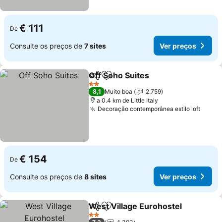
€ 111
De
Consulte os preços de
7 sites
Ver preços
Off Soho Suites
Partilhar
Adicionar aos favoritos
2 Estrelas
8,1
Muito boa
2.759
a 0.4 km de Little Italy
Decoração contemporânea estilo loft
€ 154
De
Consulte os preços de
8 sites
Ver preços
West Village Eurohostel
Partilhar
Adicionar aos favoritos
2 Estrelas