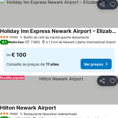
Partilhar
Ad
Holiday Inn Express Newark Airport – Elizabeth By Ihg
Hotel
Buffet de café da manhã quente diariamente
3 Estrelas
8,1
Muito boa
7.992
a 1.3 km de Newark Liberty International Airport
€ 100
De
Consulte os preços de
11 sites
Ver preços
Escolha popular
Partilhar
Ad
Hilton Newark Airport
Hotel
Restaurante Newarker redesenhado
3 Estrelas