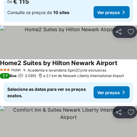
€ 115
De
Consulte os preços de
10 sites
Ver preços
Partilhar
Ad
Home2 Suites by Hilton Newark Airport
Hotel
Academia e lavanderia Spin2Cycle exclusivas
3 Estrelas
7,7
Boa
3.085
a 2.1 km de Newark Liberty International Airport
Selecione as datas para ver os preços
Ver preços
exatos.
Partilhar
Ad