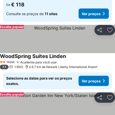
€ 118
De
Consulte os preços de
11 sites
Ver preços
Escolha popular
Partilhar
Ad
WoodSpring Suites Linden
Hotel
Academia para você usar
2 Estrelas
7,1
1.950
a 6.7 km de Newark Liberty International Airport
Selecione as datas para ver os preços
Ver preços
exatos.
Escolha popular
Partilhar
Ad