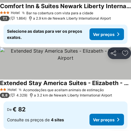
Comfort Inn & Suites Newark Liberty International Airport
Hotel
Bar na cobertura com vista para a cidade
3 Estrelas
7,1
1.864
a 2.9 km de Newark Liberty International Airport
Selecione as datas para ver os preços
Ver preços
exatos.
Partilhar
Ad
Extended Stay America Suites - Elizabeth - Newark Airport
Hotel
Acomodações que aceitam animais de estimação
2 Estrelas
6,8
4.329
a 3.2 km de Newark Liberty International Airport
€ 82
De
Consulte os preços de
4 sites
Ver preços