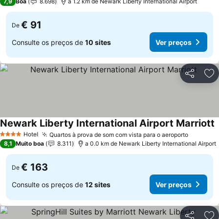
7,9
Boa
8.698
a 1.2 km de Newark Liberty International Airport
€ 91
De
Consulte os preços de
10 sites
Ver preços
Partilhar
Ad
Newark Liberty International Airport Marriott
Hotel
Quartos à prova de som com vista para o aeroporto
4 Estrelas
8,1
Muito boa
8.311
a 0.0 km de Newark Liberty International Airport
€ 163
De
Consulte os preços de
12 sites
Ver preços