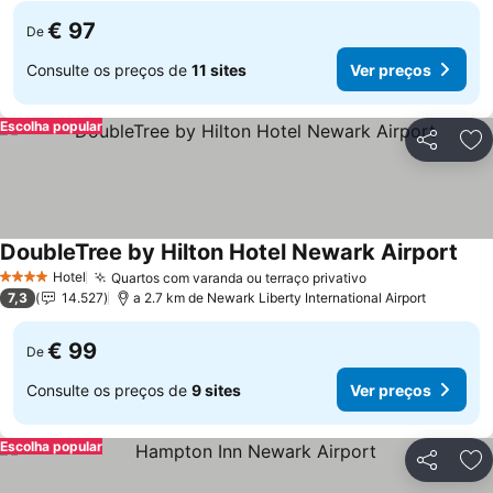
€ 97
De
Consulte os preços de
11 sites
Ver preços
Escolha popular
Partilhar
Ad
DoubleTree by Hilton Hotel Newark Airport
Hotel
Quartos com varanda ou terraço privativo
4 Estrelas
7,3
14.527
a 2.7 km de Newark Liberty International Airport
€ 99
De
Consulte os preços de
9 sites
Ver preços
Escolha popular
Partilhar
Ad