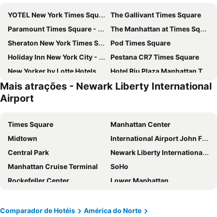
YOTEL New York Times Square
The Gallivant Times Square
Paramount Times Square - A Generator Hotel
The Manhattan at Times Square Hotel
Sheraton New York Times Square Hotel
Pod Times Square
Holiday Inn New York City - Times Square By Ihg
Pestana CR7 Times Square
New Yorker by Lotte Hotels
Hotel Riu Plaza Manhattan Times Square
Mais atrações - Newark Liberty International
Hotel Riu Plaza New York Times Square
The Leo House
Airport
AMTD Idea Tribeca Hotel
Carlton Arms Hotel
Eurostars Wall Street
Times Square West Hotel, BW Signature Collection
Times Square
Manhattan Center
ROW NYC
Pod 51
Midtown
International Airport John F. Kennedy
OYO Times Square
Americana Inn
Central Park
Newark Liberty International Airport
Wyndham Garden Chinatown
Holiday Inn Express New York City Times Square By Ihg
Manhattan Cruise Terminal
SoHo
The Hotel at Fifth Avenue
Hotel Edison Times Square
Rockefeller Center
Lower Manhattan
Candlewood Suites New York City- Times Square by IHG
Hampton Inn Manhattan/Times Square South
Chelsea
Long Island City
Hotel Stanford
Moxy NYC Times Square
Aeroporto LaGuardia
Madison Square Garden
Comparador de Hotéis
América do Norte
Hilton New York Times Square
Hard Rock Hotel New York