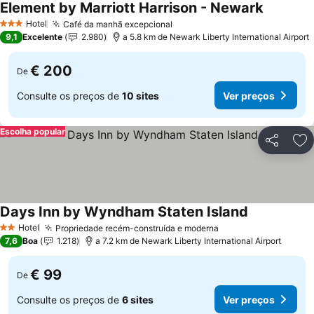
Element by Marriott Harrison - Newark
Hotel
Café da manhã excepcional
3 Estrelas
9,1
Excelente
2.980
a 5.8 km de Newark Liberty International Airport
€ 200
De
Consulte os preços de
10 sites
Ver preços
Escolha popular
Partilhar
Ad
Days Inn by Wyndham Staten Island
Hotel
Propriedade recém-construída e moderna
2 Estrelas
7,6
Boa
1.218
a 7.2 km de Newark Liberty International Airport
€ 99
De
Consulte os preços de
6 sites
Ver preços