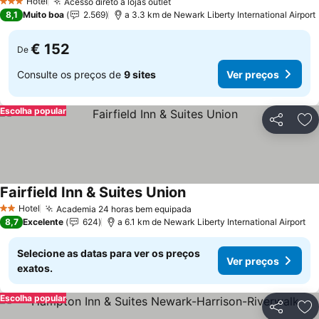
Hotel
Acesso direto a lojas outlet
3 Estrelas
8,1
Muito boa
2.569
a 3.3 km de Newark Liberty International Airport
€ 152
De
Consulte os preços de
9 sites
Ver preços
Escolha popular
Partilhar
Ad
Fairfield Inn & Suites Union
Hotel
Academia 24 horas bem equipada
2 Estrelas
8,7
Excelente
624
a 6.1 km de Newark Liberty International Airport
Selecione as datas para ver os preços
Ver preços
exatos.
Escolha popular
Partilhar
Ad