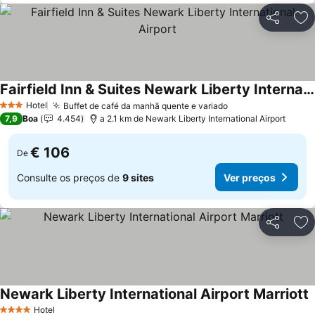
Partilhar
Ad
Fairfield Inn & Suites Newark Liberty International Airport
Hotel
Buffet de café da manhã quente e variado
3 Estrelas
7,9
Boa
4.454
a 2.1 km de Newark Liberty International Airport
€ 106
De
Consulte os preços de
9 sites
Ver preços
Partilhar
Ad
Newark Liberty International Airport Marriott
Hotel
4 Estrelas