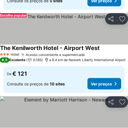
Consulte os preços de
5 sites
Ver preços
Escolha popular
Partilhar
Ad
The Kenilworth Hotel - Airport West
Hotel
Acesso conveniente a supermercado
3 Estrelas
8,5
Excelente
6.185
a 8.4 km de Newark Liberty International Airport
€ 121
De
Consulte os preços de
10 sites
Ver preços
Partilhar
Ad