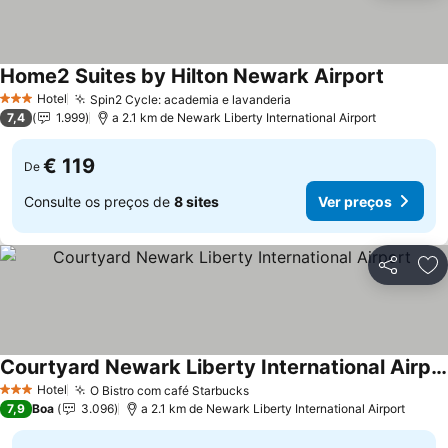
Home2 Suites by Hilton Newark Airport
Hotel
Spin2 Cycle: academia e lavanderia
3 Estrelas
7,4
1.999
a 2.1 km de Newark Liberty International Airport
€ 119
De
Consulte os preços de
8 sites
Ver preços
Partilhar
Ad
Courtyard Newark Liberty International Airport
Hotel
O Bistro com café Starbucks
3 Estrelas
7,9
Boa
3.096
a 2.1 km de Newark Liberty International Airport