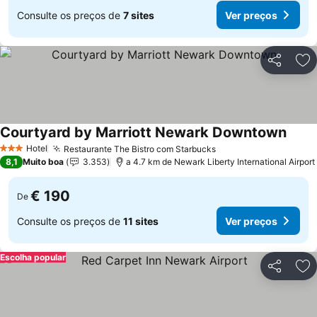
Consulte os preços de
7 sites
Ver preços
Partilhar
Ad
Courtyard by Marriott Newark Downtown
Hotel
Restaurante The Bistro com Starbucks
3 Estrelas
8,1
Muito boa
3.353
a 4.7 km de Newark Liberty International Airport
€ 190
De
Consulte os preços de
11 sites
Ver preços
Escolha popular
Partilhar
Ad