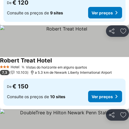
€ 120
De
Consulte os preços de
9 sites
Ver preços
Partilhar
Ad
Robert Treat Hotel
Hotel
Vistas do horizonte em alguns quartos
3 Estrelas
7,3
10.103
a 5.3 km de Newark Liberty International Airport
€ 150
De
Consulte os preços de
10 sites
Ver preços
Partilhar
Ad