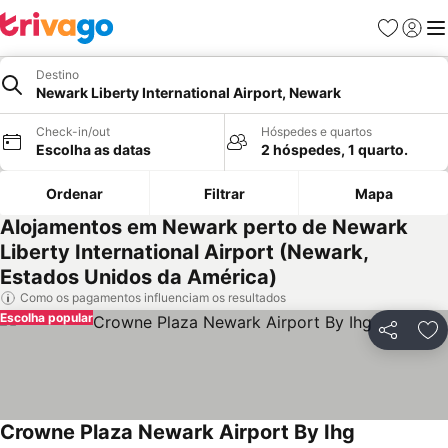
Favoritos
Iniciar
Me
Destino
Newark Liberty International Airport, Newark
Check-in/out
Hóspedes e quartos
Escolha as datas
2 hóspedes, 1 quarto.
Ordenar
Filtrar
Mapa
Alojamentos em Newark perto de Newark
Liberty International Airport (Newark,
Estados Unidos da América)
Como os pagamentos influenciam os resultados
Escolha popular
Partilhar
Ad
Crowne Plaza Newark Airport By Ihg