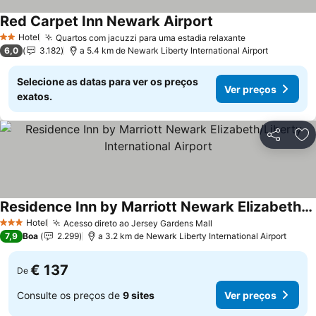
Red Carpet Inn Newark Airport
Hotel
Quartos com jacuzzi para uma estadia relaxante
2 Estrelas
6,0
3.182
a 5.4 km de Newark Liberty International Airport
Selecione as datas para ver os preços
Ver preços
exatos.
Partilhar
Ad
Residence Inn by Marriott Newark Elizabeth/Liberty International Airport
Hotel
Acesso direto ao Jersey Gardens Mall
3 Estrelas
7,9
Boa
2.299
a 3.2 km de Newark Liberty International Airport
€ 137
De
Consulte os preços de
9 sites
Ver preços