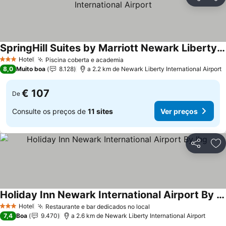
Partilhar
Ad
SpringHill Suites by Marriott Newark Liberty International Airport
Hotel
Piscina coberta e academia
3 Estrelas
8,0
Muito boa
8.128
a 2.2 km de Newark Liberty International Airport
€ 107
De
Consulte os preços de
11 sites
Ver preços
Partilhar
Ad
Holiday Inn Newark International Airport By Ihg
Hotel
Restaurante e bar dedicados no local
3 Estrelas
7,4
Boa
9.470
a 2.6 km de Newark Liberty International Airport