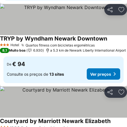
Partilhar
Ad
TRYP by Wyndham Newark Downtown
Hotel
Quartos fitness com bicicletas ergométricas
3 Estrelas
8,1
Muito boa
6.930
a 5.3 km de Newark Liberty International Airport
€ 94
De
Consulte os preços de
13 sites
Ver preços
Partilhar
Ad
Courtyard by Marriott Newark Elizabeth