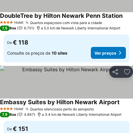
DoubleTree by Hilton Newark Penn Station
Hotel
Quartos espaçosos com vista para a cidade
4 Estrelas
7,5
Boa
6.751
a 5.0 km de Newark Liberty International Airport
€ 118
De
Consulte os preços de
10 sites
Ver preços
Partilhar
Ad
Embassy Suites by Hilton Newark Airport
Hotel
Quartos silenciosos perto do aeroporto
4 Estrelas
7,9
Boa
4.847
a 3.4 km de Newark Liberty International Airport
€ 151
De