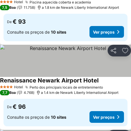
Hotel
Piscina aquecida coberta e academia
4 Estrelas
7,5
Boa
11.758
a 1.8 km de Newark Liberty International Airport
€ 93
De
Consulte os preços de
10 sites
Ver preços
Partilhar
Ad
Renaissance Newark Airport Hotel
Hotel
Perto dos principais locais de entretenimento
4 Estrelas
7,7
Boa
4.768
a 1.4 km de Newark Liberty International Airport
€ 96
De
Consulte os preços de
10 sites
Ver preços