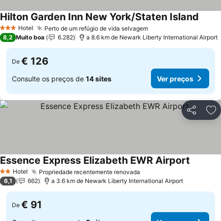
Hilton Garden Inn New York/Staten Island
Hotel
Perto de um refúgio de vida selvagem
3 Estrelas
8,2
Muito boa
6.282
a 8.6 km de Newark Liberty International Airport
€ 126
De
Consulte os preços de
14 sites
Ver preços
Partilhar
Ad
Essence Express Elizabeth EWR Airport
Hotel
Propriedade recentemente renovada
2 Estrelas
6,1
662
a 3.6 km de Newark Liberty International Airport
€ 91
De