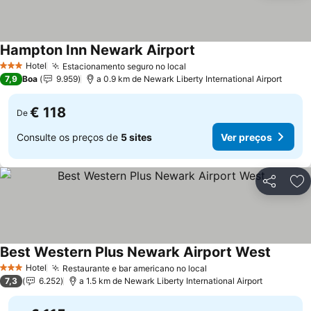
Hampton Inn Newark Airport
Hotel
Estacionamento seguro no local
3 Estrelas
7,9
Boa
9.959
a 0.9 km de Newark Liberty International Airport
€ 118
De
Consulte os preços de
5 sites
Ver preços
Partilhar
Ad
Best Western Plus Newark Airport West
Hotel
Restaurante e bar americano no local
3 Estrelas
7,3
6.252
a 1.5 km de Newark Liberty International Airport