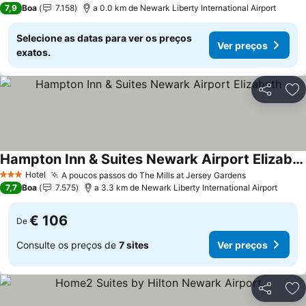
7,9
Boa
7.158
a 0.0 km de Newark Liberty International Airport
Selecione as datas para ver os preços
Ver preços
exatos.
Partilhar
Ad
Hampton Inn & Suites Newark Airport Elizabeth
Hotel
A poucos passos do The Mills at Jersey Gardens
3 Estrelas
7,7
Boa
7.575
a 3.3 km de Newark Liberty International Airport
€ 106
De
Consulte os preços de
7 sites
Ver preços
Partilhar
Ad