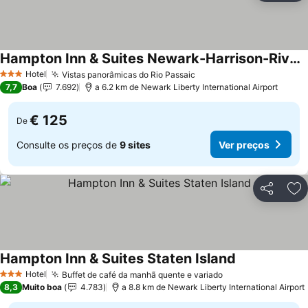
Hampton Inn & Suites Newark-Harrison-Riverwalk
Hotel
Vistas panorâmicas do Rio Passaic
3 Estrelas
7,7
Boa
7.692
a 6.2 km de Newark Liberty International Airport
€ 125
De
Consulte os preços de
9 sites
Ver preços
Partilhar
Ad
Hampton Inn & Suites Staten Island
Hotel
Buffet de café da manhã quente e variado
3 Estrelas
8,3
Muito boa
4.783
a 8.8 km de Newark Liberty International Airport