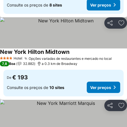
Consulte os preços de
8 sites
Ver preços
Partilhar
Ad
New York Hilton Midtown
Ver preços
Hotel
Opções variadas de restaurantes e mercado no local
Ver pr
4 Estrelas
7,8
Boa
32.882
a 0.3 km de Broadway
€ 193
De
Consulte os preços de
10 sites
Ver preços
Partilhar
Ad