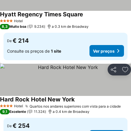
Hyatt Regency Times Square
Ver preços
Hotel
4 Estrelas
8,3
Muito boa
9.234
a 0.3 km de Broadway
€ 214
De
Consulte os preços de
1 site
Ver preços
Partilhar
Ad
Hard Rock Hotel New York
Ver preços
Hotel
Quartos nos andares superiores com vista para a cidade
Ver 
4 Estrelas
9,1
Excelente
11.324
a 0.4 km de Broadway
€ 254
De