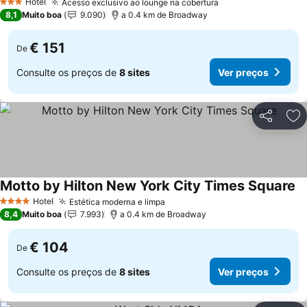
Ver preços
Hotel
Acesso exclusivo ao lounge na cobertura
Ver preços
3 Estrelas
8,1
Muito boa
9.090
a 0.4 km de Broadway
€ 151
De
Consulte os preços de
8 sites
Ver preços
Partilhar
Ad
Motto by Hilton New York City Times Square
Ve
Hotel
Estética moderna e limpa
Ver preços
4 Estrelas
8,4
Muito boa
7.993
a 0.4 km de Broadway
€ 104
De
Consulte os preços de
8 sites
Ver preços