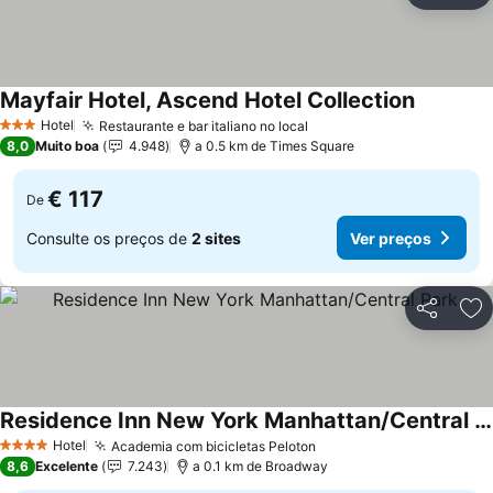
Mayfair Hotel, Ascend Hotel Collection
Ver preç
Hotel
Restaurante e bar italiano no local
Ver preços
3 Estrelas
8,0
Muito boa
4.948
a 0.5 km de Times Square
€ 117
De
Consulte os preços de
2 sites
Ver preços
Partilhar
Ad
Residence Inn New York Manhattan/Central Park
Ver preços
Hotel
Academia com bicicletas Peloton
Ver preços
4 Estrelas
8,6
Excelente
7.243
a 0.1 km de Broadway