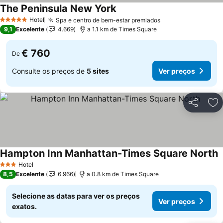
The Peninsula New York
Ver preços
Hotel
Spa e centro de bem-estar premiados
Ver preços
5 Estrelas
9,1
Excelente
4.669
a 1.1 km de Times Square
€ 760
De
Consulte os preços de
5 sites
Ver preços
Partilhar
Ad
Hampton Inn Manhattan-Times Square North
V
Hotel
3 Estrelas
8,5
Excelente
6.966
a 0.8 km de Times Square
Selecione as datas para ver os preços
Ver preços
exatos.