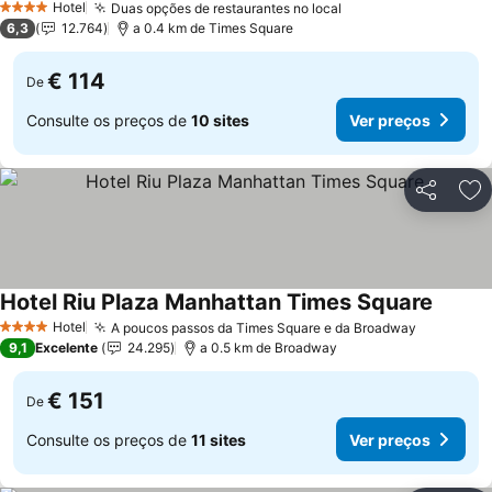
Hotel
Duas opções de restaurantes no local
Ver preços
4 Estrelas
6,3
12.764
a 0.4 km de Times Square
€ 114
De
Consulte os preços de
10 sites
Ver preços
Partilhar
Ad
Hotel Riu Plaza Manhattan Times Square
Ver pr
Hotel
A poucos passos da Times Square e da Broadway
Ver preç
4 Estrelas
9,1
Excelente
24.295
a 0.5 km de Broadway
€ 151
De
Consulte os preços de
11 sites
Ver preços