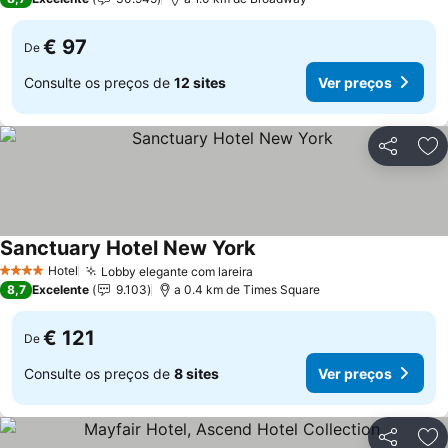
€ 97
De
Consulte os preços de
12 sites
Ver preços
Partilhar
Ad
Sanctuary Hotel New York
Ver preços
Hotel
Lobby elegante com lareira
Ver preços
4 Estrelas
8,7
Excelente
9.103
a 0.4 km de Times Square
€ 121
De
Consulte os preços de
8 sites
Ver preços
Partilhar
Ad