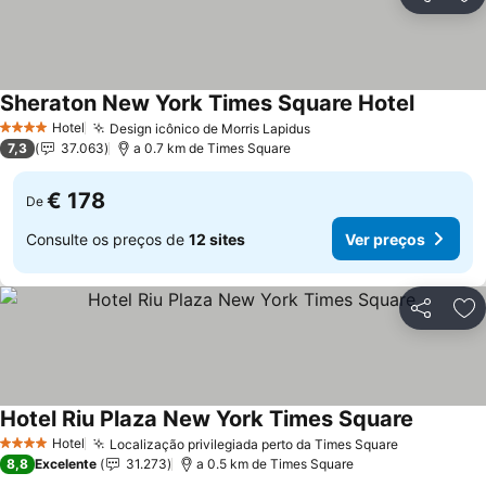
Partilhar
Ad
Sheraton New York Times Square Hotel
Ver preç
Hotel
Design icônico de Morris Lapidus
Ver preços
4 Estrelas
7,3
37.063
a 0.7 km de Times Square
€ 178
De
Consulte os preços de
12 sites
Ver preços
Partilhar
Ad
Hotel Riu Plaza New York Times Square
Ver preç
Hotel
Localização privilegiada perto da Times Square
Ver preços
4 Estrelas
8,8
Excelente
31.273
a 0.5 km de Times Square