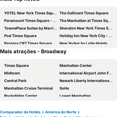
YOTEL New York Times Square
The Gallivant Times Square
Paramount Times Square - A Generator Hotel
The Manhattan at Times Square Hotel
TownePlace Suites by Marriott New York Long Island City/Manhattan View
Sheraton New York Times Square Hotel
Pod Times Square
Holiday Inn New York City - Times Square By Ihg
Pestana CR7 Times Square
New Yorker by Lotte Hotels
Mais atrações - Broadway
Hotel Riu Plaza Manhattan Times Square
Hotel Riu Plaza New York Times Square
Capital Hotel
The Leo House
Times Square
Manhattan Center
AMTD Idea Tribeca Hotel
Carlton Arms Hotel
Midtown
International Airport John F. Kennedy
Eurostars Wall Street
Times Square West Hotel, BW Signature Collection
Central Park
Newark Liberty International Airport
ROW NYC
SpringHill Suites by Marriott New York Queens
Manhattan Cruise Terminal
SoHo
Pod 51
Residence Inn by Marriott New York JFK Airport
Rockefeller Center
Lower Manhattan
OYO Times Square
LIC Manhattan View Hotel
Chelsea
Long Island City
Wingate by Wyndham Long Island City
Radio Hotel
Aeroporto LaGuardia
Madison Square Garden
Americana Inn
Wyndham Garden Chinatown
Comparador de Hotéis
América do Norte