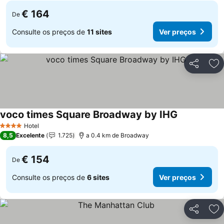
€ 164
De
Consulte os preços de
11 sites
Ver preços
Partilhar
Ad
voco times Square Broadway by IHG
Ver preços
Hotel
4 Estrelas
8,5
Excelente
1.725
a 0.4 km de Broadway
€ 154
De
Consulte os preços de
6 sites
Ver preços
Partilhar
Ad