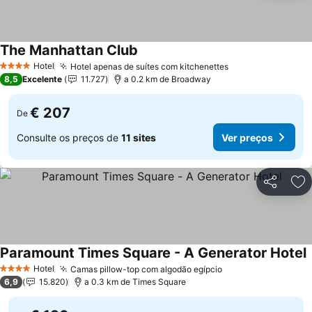
The Manhattan Club
Ver preços
Hotel
Hotel apenas de suítes com kitchenettes
Ver preços
4 Estrelas
8,5
Excelente
11.727
a 0.2 km de Broadway
€ 207
De
Consulte os preços de
11 sites
Ver preços
Partilhar
Ad
Paramount Times Square - A Generator Hotel
V
Hotel
Camas pillow-top com algodão egípcio
Ver preços
4 Estrelas
6,9
15.820
a 0.3 km de Times Square