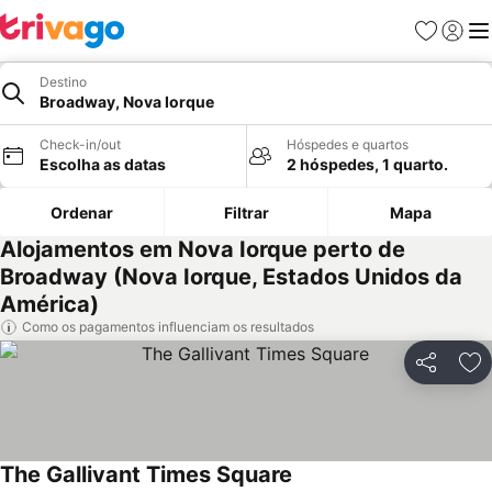
Favoritos
Iniciar
Me
Destino
Broadway, Nova Iorque
Check-in/out
Hóspedes e quartos
Escolha as datas
2 hóspedes, 1 quarto.
Ordenar
Filtrar
Mapa
Alojamentos em Nova Iorque perto de
Broadway (Nova Iorque, Estados Unidos da
América)
Como os pagamentos influenciam os resultados
Partilhar
Ad
The Gallivant Times Square
Ver preços