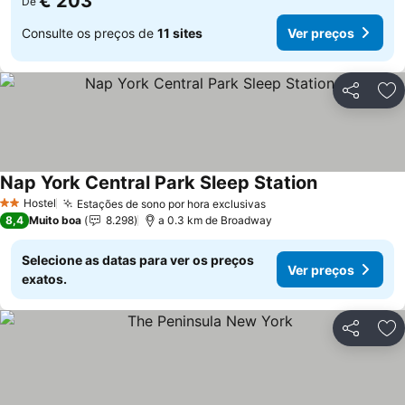
€ 203
De
Consulte os preços de
11 sites
Ver preços
Partilhar
Ad
Nap York Central Park Sleep Station
Ver preços
Hostel
Estações de sono por hora exclusivas
Ver preços
2 Estrelas
8,4
Muito boa
8.298
a 0.3 km de Broadway
Selecione as datas para ver os preços
Ver preços
exatos.
Partilhar
Ad