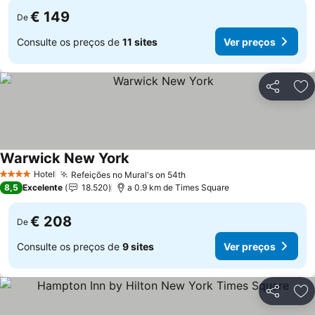
€ 149
De
Consulte os preços de
11 sites
Ver preços
Partilhar
Ad
Warwick New York
Ver preços
Hotel
Refeições no Mural's on 54th
Ver preços
4 Estrelas
8,5
Excelente
18.520
a 0.9 km de Times Square
€ 208
De
Consulte os preços de
9 sites
Ver preços
Partilhar
Ad