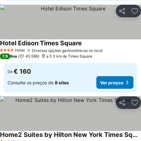
Partilhar
Ad
Hotel Edison Times Square
Ver preços
Hotel
Diversas opções gastronômicas no local
Ver preços
4 Estrelas
7,9
Boa
45.596
a 0.3 km de Times Square
€ 160
De
Consulte os preços de
8 sites
Ver preços
Partilhar
Ad
Home2 Suites by Hilton New York Times Square