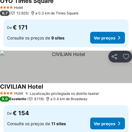
OYO Times Square
Ver preços
Hotel
4 Estrelas
6,7
12.925
a 0.3 km de Times Square
€ 171
De
Consulte os preços de
9 sites
Ver preços
Partilhar
Ad
CIVILIAN Hotel
Ver preços
Hotel
Localização privilegiada no distrito teatral
Ver preços
4 Estrelas
9,0
Excelente
9.119
a 0.4 km de Broadway
€ 154
De
Consulte os preços de
11 sites
Ver preços