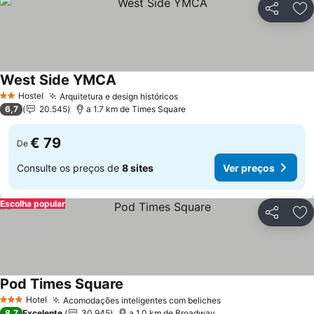
Partilhar
Ad
West Side YMCA
Ver preços
Hostel
Arquitetura e design históricos
Ver preços
2 Estrelas
6,7
20.545
a 1.7 km de Times Square
€ 79
De
Consulte os preços de
8 sites
Ver preços
Escolha popular
Partilhar
Ad
Pod Times Square
Ver preços
Hotel
Acomodações inteligentes com beliches
Ver preços
3 Estrelas
8,7
Excelente
30.945
a 1.0 km de Broadway