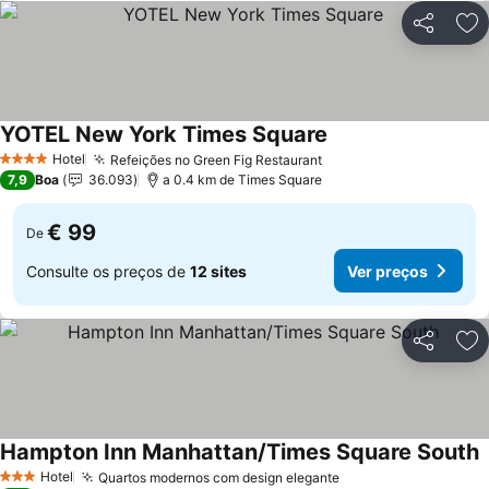
Partilhar
Ad
YOTEL New York Times Square
Ver preços
Hotel
Refeições no Green Fig Restaurant
Ver preços
4 Estrelas
7,9
Boa
36.093
a 0.4 km de Times Square
€ 99
De
Consulte os preços de
12 sites
Ver preços
Partilhar
Ad
Hampton Inn Manhattan/Times Square South
V
Hotel
Quartos modernos com design elegante
Ver preços
3 Estrelas