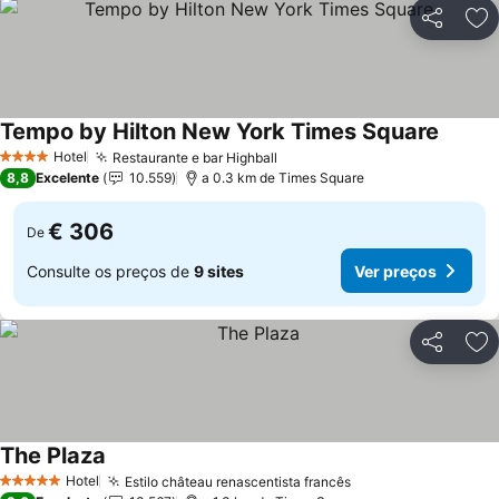
Partilhar
Ad
Tempo by Hilton New York Times Square
Ver pr
Hotel
Restaurante e bar Highball
Ver preços
4 Estrelas
8,8
Excelente
10.559
a 0.3 km de Times Square
€ 306
De
Consulte os preços de
9 sites
Ver preços
Partilhar
Ad
The Plaza
Ver preços
Hotel
Estilo château renascentista francês
Ver preços
5 Estrelas