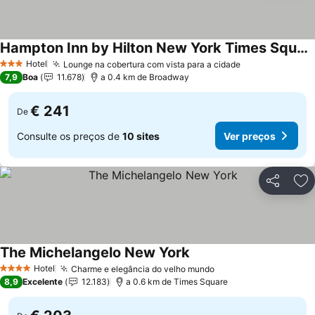
Hampton Inn by Hilton New York Times Square
Ver preços
Hotel
Lounge na cobertura com vista para a cidade
Ver preços
3 Estrelas
7,9
Boa
11.678
a 0.4 km de Broadway
€ 241
De
Consulte os preços de
10 sites
Ver preços
Partilhar
Ad
The Michelangelo New York
Ver preços
Hotel
Charme e elegância do velho mundo
Ver preços
4 Estrelas
8,9
Excelente
12.183
a 0.6 km de Times Square