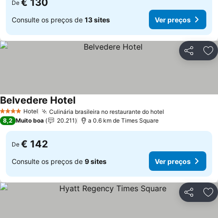
€ 130
De
Consulte os preços de
13 sites
Ver preços
Partilhar
Ad
Belvedere Hotel
Ver preços
Hotel
Culinária brasileira no restaurante do hotel
Ver preços
4 Estrelas
8,2
Muito boa
20.211
a 0.6 km de Times Square
€ 142
De
Consulte os preços de
9 sites
Ver preços
Partilhar
Ad