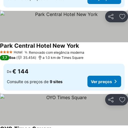
Partilhar
Ad
Park Central Hotel New York
Ver preços
Hotel
Renovado com elegância moderna
Ver preços
4 Estrelas
7,7
Boa
35.454
a 1.0 km de Times Square
€ 144
De
Consulte os preços de
9 sites
Ver preços
Partilhar
Ad