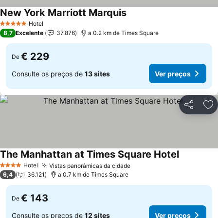
New York Marriott Marquis
Ver preços
Hotel
5 Estrelas
8,7
Excelente
37.876
a 0.2 km de Times Square
€ 229
De
Consulte os preços de
13 sites
Ver preços
Partilhar
Ad
The Manhattan at Times Square Hotel
Ver preço
Hotel
Vistas panorâmicas da cidade
Ver preços
4 Estrelas
6,4
36.121
a 0.7 km de Times Square
€ 143
De
Consulte os preços de
12 sites
Ver preços