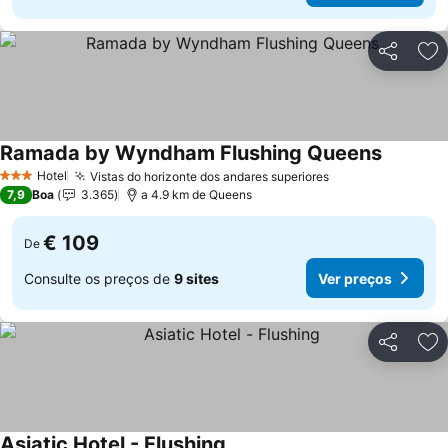
Partilhar
Ad
Ramada by Wyndham Flushing Queens
Ver preç
Hotel
Vistas do horizonte dos andares superiores
Ver preços
3 Estrelas
7,9
Boa
3.365
a 4.9 km de Queens
€ 109
De
Consulte os preços de
9 sites
Ver preços
Partilhar
Ad
Asiatic Hotel - Flushing