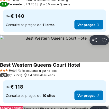
Ver preços
4 Estrelas
8,7
Excelente
3.703
a 5.0 km de Queens
€ 140
De
Consulte os preços de
11 sites
Ver preços
Partilhar
Ad
Best Western Queens Court Hotel
Ver preços
Hotel
Restaurante uigur no local
Ver preços
3 Estrelas
7,3
2.779
a 4.8 km de Queens
€ 118
De
Consulte os preços de
10 sites
Ver preços
Escolha popular