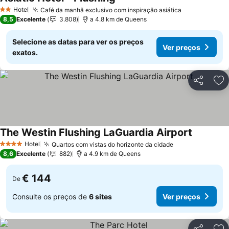
Ver preços
Hotel
Café da manhã exclusivo com inspiração asiática
Ver preços
2 Estrelas
8,5
Excelente
3.808
a 4.8 km de Queens
Selecione as datas para ver os preços
Ver preços
exatos.
Partilhar
Ad
The Westin Flushing LaGuardia Airport
Ver preç
Hotel
Quartos com vistas do horizonte da cidade
Ver preços
4 Estrelas
8,6
Excelente
882
a 4.9 km de Queens
€ 144
De
Consulte os preços de
6 sites
Ver preços