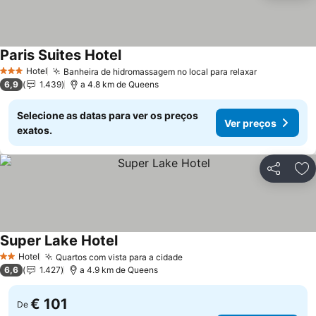
Paris Suites Hotel
Ver preços
Hotel
Banheira de hidromassagem no local para relaxar
Ver preços
3 Estrelas
6,9
1.439
a 4.8 km de Queens
Selecione as datas para ver os preços
Ver preços
exatos.
Partilhar
Ad
Super Lake Hotel
Ver preços
Hotel
Quartos com vista para a cidade
Ver preços
2 Estrelas
6,6
1.427
a 4.9 km de Queens
€ 101
De