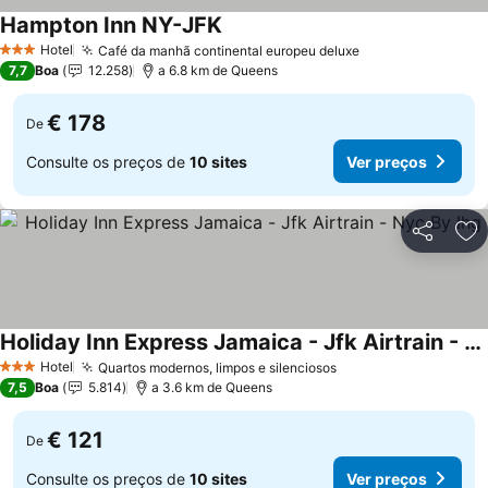
Hampton Inn NY-JFK
Ver preços
Hotel
Café da manhã continental europeu deluxe
Ver preços
3 Estrelas
7,7
Boa
12.258
a 6.8 km de Queens
€ 178
De
Consulte os preços de
10 sites
Ver preços
Partilhar
Ad
Holiday Inn Express Jamaica - Jfk Airtrain - Nyc By Ihg
Ver preços
Hotel
Quartos modernos, limpos e silenciosos
Ver preços
3 Estrelas
7,5
Boa
5.814
a 3.6 km de Queens
€ 121
De
Consulte os preços de
10 sites
Ver preços