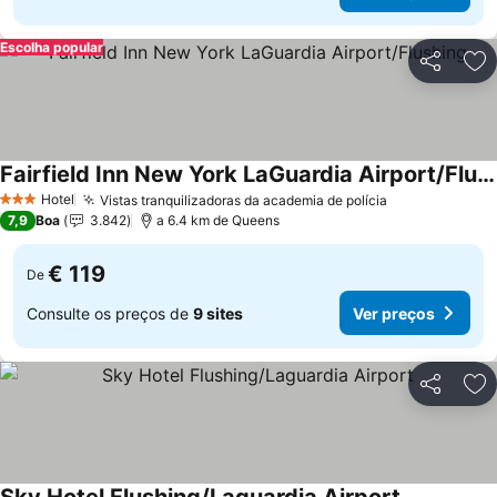
Escolha popular
Partilhar
Ad
Fairfield Inn New York LaGuardia Airport/Flushing
Ver preços
Hotel
Vistas tranquilizadoras da academia de polícia
Ver preços
3 Estrelas
7,9
Boa
3.842
a 6.4 km de Queens
€ 119
De
Consulte os preços de
9 sites
Ver preços
Partilhar
Ad