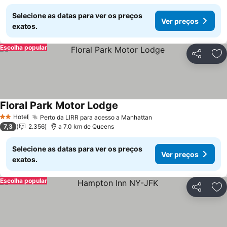
Selecione as datas para ver os preços
Ver preços
exatos.
Escolha popular
Partilhar
Ad
Floral Park Motor Lodge
Ver preços
Hotel
Perto da LIRR para acesso a Manhattan
Ver preços
2 Estrelas
7,3
2.356
a 7.0 km de Queens
Selecione as datas para ver os preços
Ver preços
exatos.
Escolha popular
Partilhar
Ad