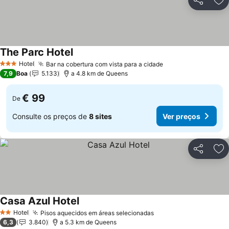
Partilhar
Ad
The Parc Hotel
Ver preços
Hotel
Bar na cobertura com vista para a cidade
Ver preços
3 Estrelas
7,9
Boa
5.133
a 4.8 km de Queens
€ 99
De
Consulte os preços de
8 sites
Ver preços
Partilhar
Ad
Casa Azul Hotel
Ver preços
Hotel
Pisos aquecidos em áreas selecionadas
Ver preços
2 Estrelas
6,3
3.840
a 5.3 km de Queens