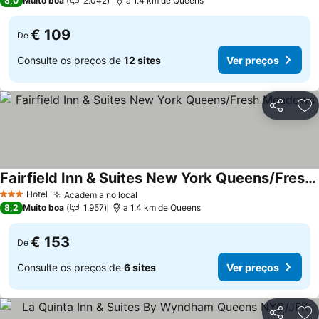
8,0
Muito boa
2.042
a 1.4 km de Queens
€ 109
De
Consulte os preços de
12 sites
Ver preços
Partilhar
Ad
Fairfield Inn & Suites New York Queens/Fresh Meadows
Ver preços
Hotel
Academia no local
Ver preços
3 Estrelas
8,2
Muito boa
1.957
a 1.4 km de Queens
€ 153
De
Consulte os preços de
6 sites
Ver preços