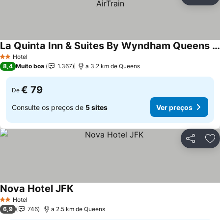
Partilhar
Ad
La Quinta Inn & Suites By Wyndham Queens NYC/JFK AirTrain
Ver preços
Hotel
2 Estrelas
8,4
Muito boa
1.367
a 3.2 km de Queens
€ 79
De
Consulte os preços de
5 sites
Ver preços
Partilhar
Ad
Nova Hotel JFK
Ver preços
Hotel
2 Estrelas
6,9
746
a 2.5 km de Queens