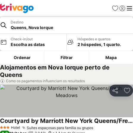
Favoritos
Iniciar
Me
Destino
Queens, Nova Iorque
Check-in/out
Hóspedes e quartos
Escolha as datas
2 hóspedes, 1 quarto.
Ordenar
Filtrar
Mapa
Alojamentos em Nova Iorque perto de
Queens
Como os pagamentos influenciam os resultados
Partilhar
Ad
Courtyard by Marriott New York Queens/Fresh Meadows
Ver preços
Hotel
Suítes espaçosas para família ou grupos
Ver preços
3 Estrelas