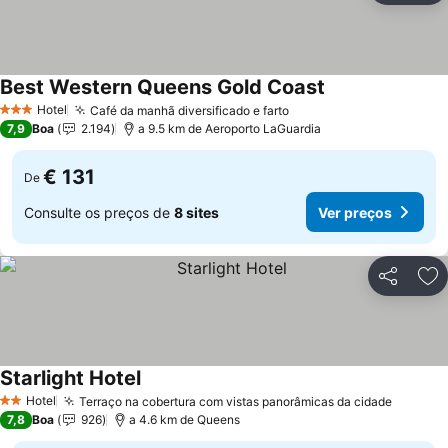
Best Western Queens Gold Coast
Ver preços
Hotel
Café da manhã diversificado e farto
Ver preços
3 Estrelas
7,9
Boa
2.194
a 9.5 km de Aeroporto LaGuardia
€ 131
De
Consulte os preços de
8 sites
Ver preços
Partilhar
Ad
Starlight Hotel
Ver preços
Hotel
Terraço na cobertura com vistas panorâmicas da cidade
Ver pr
2 Estrelas
7,8
Boa
926
a 4.6 km de Queens