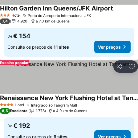
Hilton Garden Inn Queens/JFK Airport
Ver preços
Hotel
Perto do Aeroporto Internacional JFK
Ver preços
3 Estrelas
7,4
4.920
a 7.0 km de Queens
€ 154
De
Consulte os preços de
11 sites
Ver preços
Escolha popular
Partilhar
Ad
Renaissance New York Flushing Hotel at Tangram
Ver preços
Hotel
Integrado ao Tangram Mall
Ver preços
4 Estrelas
8,5
Excelente
1.778
a 4.9 km de Queens
€ 192
De
Consulte os preços de
9 sites
Ver preços