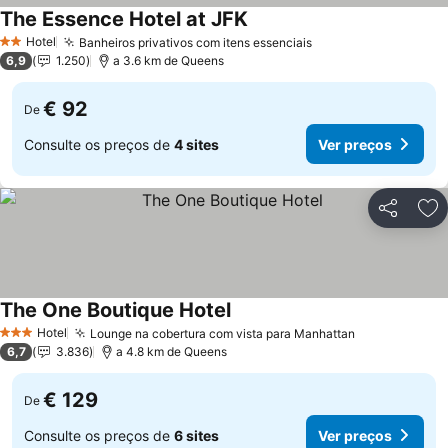
The Essence Hotel at JFK
Ver preços
Hotel
Banheiros privativos com itens essenciais
Ver preços
2 Estrelas
6,9
1.250
a 3.6 km de Queens
€ 92
De
Consulte os preços de
4 sites
Ver preços
Partilhar
Ad
The One Boutique Hotel
Ver preços
Hotel
Lounge na cobertura com vista para Manhattan
Ver preços
3 Estrelas
6,7
3.836
a 4.8 km de Queens
€ 129
De
Consulte os preços de
6 sites
Ver preços