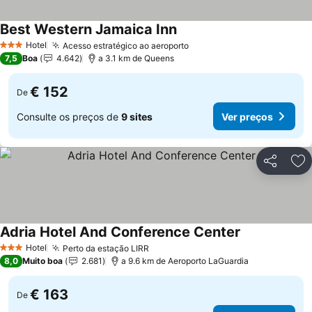
Best Western Jamaica Inn
Ver preços
Hotel
Acesso estratégico ao aeroporto
Ver preços
3 Estrelas
7,5
Boa
4.642
a 3.1 km de Queens
€ 152
De
Consulte os preços de
9 sites
Ver preços
Partilhar
Ad
Adria Hotel And Conference Center
Ver preços
Hotel
Perto da estação LIRR
Ver preços
3 Estrelas
8,0
Muito boa
2.681
a 9.6 km de Aeroporto LaGuardia
€ 163
De