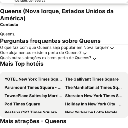
nos sites de reserva.
Queens (Nova Iorque, Estados Unidos da
América)
Contacto
Queens
,
Perguntas frequentes sobre Queens
O que faz com que Queens seja popular em Nova Iorque?
Que alojamentos existem perto de Queens?
Quais outras atrações existem perto de Queens?
Mais Top hotéis
YOTEL New York Times Square
The Gallivant Times Square
Paramount Times Square - A Generator Hotel
The Manhattan at Times Square Hotel
TownePlace Suites by Marriott New York Long Island City/Manhattan View
Sheraton New York Times Square Hotel
Pod Times Square
Holiday Inn New York City - Times Square By Ihg
Pestana CR7 Times Square
New Yorker by Lotte Hotels
Mais atrações - Queens
Hotel Riu Plaza Manhattan Times Square
Hotel Riu Plaza New York Times Square