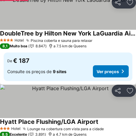
Partilhar
Ad
DoubleTree by Hilton New York LaGuardia Airport
Ver preços
Hotel
Piscina coberta e sauna para relaxar
Ver preços
4 Estrelas
8,1
Muito boa
8.847
a 7.5 km de Queens
€ 187
De
Consulte os preços de
9 sites
Ver preços
Partilhar
Ad
Hyatt Place Flushing/LGA Airport
Ver preços
Hotel
Lounge na cobertura com vista para a cidade
Ver preços
3 Estrelas
8,5
Excelente
3.891
a 4.7 km de Queens