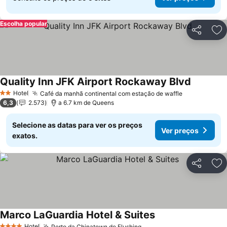
Escolha popular
Partilhar
Ad
Quality Inn JFK Airport Rockaway Blvd
Ver preç
Hotel
Café da manhã continental com estação de waffle
Ver preços
2 Estrelas
6,3
2.573
a 6.7 km de Queens
Selecione as datas para ver os preços
Ver preços
exatos.
Partilhar
Ad
Marco LaGuardia Hotel & Suites
Ver preços
Hotel
Perto da Chinatown de Flushing