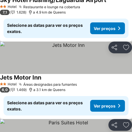
Sky Hotel Flushing/Laguardia Airport
Ver preços
Hotel
Restaurante e lounge na cobertura
Ver preços
2 Estrelas
7,1
1.628
a 4.9 km de Queens
Selecione as datas para ver os preços
Ver preços
exatos.
Partilhar
Ad
Jets Motor Inn
Ver preços
Hotel
Áreas designadas para fumantes
Ver preços
2 Estrelas
6,0
1.469
a 3.1 km de Queens
Selecione as datas para ver os preços
Ver preços
exatos.
Partilhar
Ad