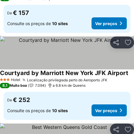
€ 157
De
Consulte os preços de
10 sites
Ver preços
Partilhar
Ad
Courtyard by Marriott New York JFK Airport
Ve
Hotel
Localização privilegiada perto do Aeroporto JFK
Ver preços
3 Estrelas
8,1
Muito boa
7.094
a 6.8 km de Queens
€ 252
De
Consulte os preços de
10 sites
Ver preços
Partilhar
Ad