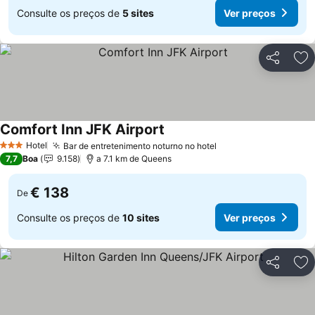
Consulte os preços de
5 sites
Ver preços
Partilhar
Ad
Comfort Inn JFK Airport
Ver preços
Hotel
Bar de entretenimento noturno no hotel
Ver preços
3 Estrelas
7,7
Boa
9.158
a 7.1 km de Queens
€ 138
De
Consulte os preços de
10 sites
Ver preços
Partilhar
Ad