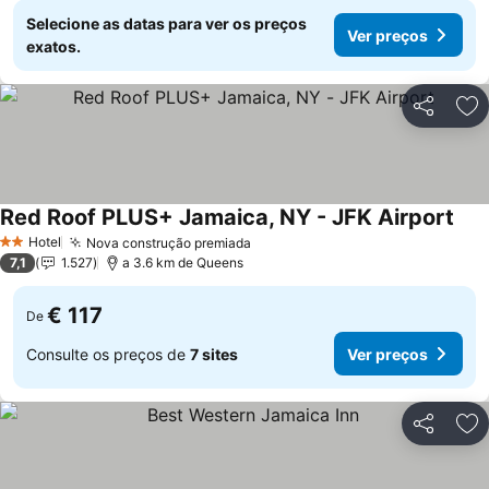
Selecione as datas para ver os preços
Ver preços
exatos.
Partilhar
Ad
Red Roof PLUS+ Jamaica, NY - JFK Airport
Ver 
Hotel
Nova construção premiada
Ver preços
2 Estrelas
7,1
1.527
a 3.6 km de Queens
€ 117
De
Consulte os preços de
7 sites
Ver preços
Partilhar
Ad