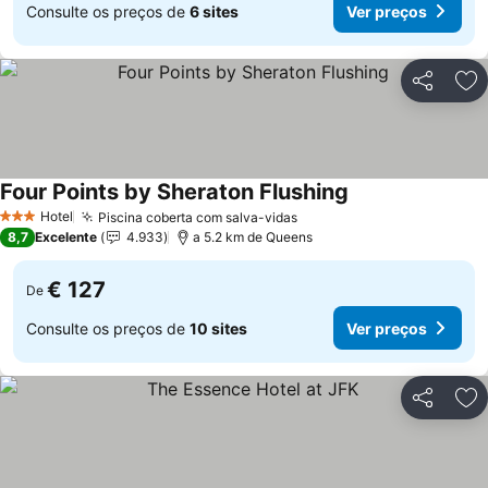
Consulte os preços de
6 sites
Ver preços
Partilhar
Ad
Four Points by Sheraton Flushing
Ver preços
Hotel
Piscina coberta com salva-vidas
Ver preços
3 Estrelas
8,7
Excelente
4.933
a 5.2 km de Queens
€ 127
De
Consulte os preços de
10 sites
Ver preços
Partilhar
Ad