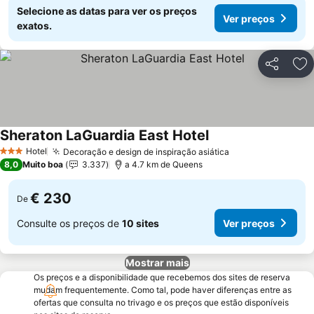
Selecione as datas para ver os preços
Ver preços
exatos.
Partilhar
Ad
Sheraton LaGuardia East Hotel
Ver preços
Hotel
Decoração e design de inspiração asiática
Ver preços
3 Estrelas
8,0
Muito boa
3.337
a 4.7 km de Queens
€ 230
De
Consulte os preços de
10 sites
Ver preços
Mostrar mais
Os preços e a disponibilidade que recebemos dos sites de reserva
mudam frequentemente. Como tal, pode haver diferenças entre as
ofertas que consulta no trivago e os preços que estão disponíveis